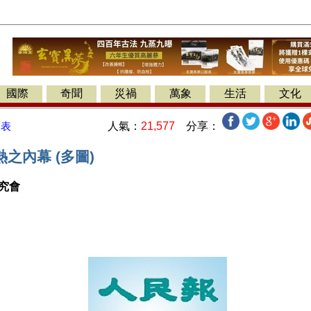
國際
奇聞
災禍
萬象
生活
文化
人氣：
21,577
分享：
發表
之內幕 (多圖)
究會
】