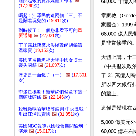
肅然起敬的資深媒體工作者
🖼️
68,000 
(
17,260
次)
章家敦（Gord
崛起！江澤民的這兩個「三」不
是鬧着玩兒的 (
19,911
次)
家國企）1999
到時候了！一個您非看不可的
重
68,000 
要通知
🖼️
(
27,021
次)
是非常慘重的
丁子霖就蔣彥永失蹤致函胡錦濤
溫家寶 (
19,152
次)
大體上講，十
美國著名斯坦福大學中國女博士
喪失國籍
🖼️
(
21,097
次)
（中共歷次政治
歷史是一面鏡子（一）
🖼️
(
17,301
了 31 萬億
次)
所以四大銀行扣
李肇星挨涮！新華網悄然拿下這
的牆上。
個頭版頭條
🖼️
(
22,146
次)
這僅是體現在
殺雞儆猴喻華峰等嚴判 中央激戰
引出江澤民賣國
🖼️
(
31,951
次)
5,000 億美元
美國NBC報導八國峰會期間酷刑
60,000 億左
演示
🖼️
(
15,017
次)