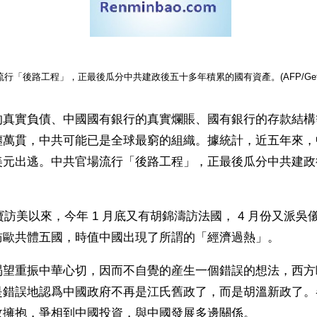
行「後路工程」，正最後瓜分中共建政後五十多年積累的國有資產。(AFP/Getty I
的真實負債、中國國有銀行的真實爛賬、國有銀行的存款結構
纏萬貫，中共可能已是全球最窮的組織。據統計，近五年來，
0 億美元出逃。中共官場流行「後路工程」，正最後瓜分中共建
寶訪美以來，今年 1 月底又有胡錦濤訪法國， 4 月份又派吳儀
訪歐共體五國，時值中國出現了所謂的「經濟過熱」。
渴望重振中華心切，因而不自覺的産生一個錯誤的想法，西方
是錯誤地認爲中國政府不再是江氏舊政了，而是胡溫新政了。
政擁抱，爭相到中國投資，與中國發展多邊關係。