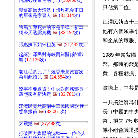
信謠心理造謠的 (上) (
15,490
次)
只佔第二位。
朝鮮高層大清洗！想炸死金正日
的原來是家裏人
🖼️
(
31,014
次)
江澤民執政十三
讓馬加爵死去的不是子彈！新華
他有六個領導
網今天透露真機
🖼️
(
32,192
次)
和企業的壞賬
張惠妹不如宋祖英
🖼️
(
21,442
次)
起訴江澤民對海峽兩岸關係的影
1989 年趙
響 (
17,136
次)
幣。那時的錢
老江毛爪兒了！燒香未見效首次
費、各種虧損
急用此招兒
🖼️
(
24,594
次)
實際上，中共
遼寧不要退貨！中央對商務部長
薄熙來有新決定
🖼️
(
33,781
次)
中共搞經濟爲什
江澤民突然高唱中華民國國歌 困
長（中國的中央
惑辜振甫
🖼️
(
32,061
次)
幣，損失 7% 
大震撼
🖼️
(
27,498
次)
導小組會議還
打破西方媒體的沈默──一位令人