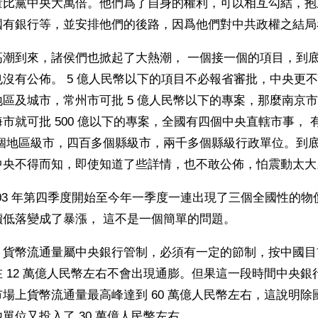
量比黨中央大萬倍。他們爲了自身的權利，可以相互勾結，抱
國有銀行等，並安排他們的後路，因爲他們對中共政權之結局
高潮到來，諸侯們也掀起了大熱潮， 一個接一個的項目，到
沒有公佈。 5 億人民幣以下的項目不必報省審批，中央更
區及城市，常州市可批 5 億人民幣以下的專案，那麼南京市就
市就可批 500 億以下的專案，全國有四個中央直轄市事， 
多個地區級市，四百多個縣級市，兩千多個縣級行政單位。到
中央不得而知，即使知道了些詳情，也不敢公佈，怕震動太大
003 年第四季度開始至今年一季度一連出現了三個全國性的物
價低落變成了暴漲， 這不是一個簡單的問題。
，貨幣流通量屬中央銀行管制，必須有一定的節制，按中國目
 12 萬億人民幣左右不會出現通膨。但果這一段時間中央銀
場上貨幣流通量最高峰達到 60 萬億人民幣左右，這說明除
單位又投入了 30 萬億人民幣左右。