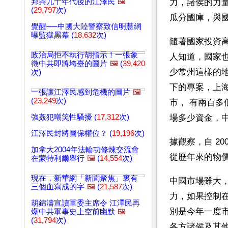
邦與九十年代後的江澤民
🖼️
力，諸侯的力
(
29,797
次)
瓜分國庫，與
覺醒──中國大陸警察致信明慧網
曝監獄黑幕 (
18,632
次)
隨著國家投資
政治局拒不執行胡指示！一張象
人知道，國家也
徵中共即將垮臺的圖片
🖼️
(
39,420
少常州這樣的地
次)
下的專案，上海
一張讓江澤民感到危機的圖片
🖼️
(
23,249
次)
市， 有兩百
強姦犯嘲笑性騷擾 (
17,312
次)
場多少資金，
江澤民封將圖保權位？ (
19,196
次)
據觀察，自 2
加拿大2004年法輪功修煉交流會
從歷年來的物
在蒙特利爾舉行
🖼️
(
14,554
次)
現在，新華網「新聞聚焦」裏有
中國市場雖大
三個血寫成的字
🖼️
(
21,587
次)
力，如果控制在
胡錦濤宣讀軍委主席令 江澤民再
別是今年一度市
爆中共軍事史上空前幽默
🖼️
(
31,794
次)
各方諸侯及其他