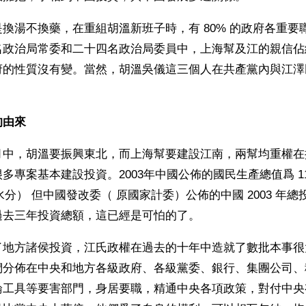
換湯不換藥，在重組胡溫新班子時，有 80% 的政府各重要
名政治局常委和二十四名政治局委員中，上海幫及江的親信佔
府的性質沒有變。當然，胡溫吳儀這三個人在共產黨內與江澤
的由來
月中，胡溫要振興東北，而上海幫要建設江南，兩幫均重權在
多專案基本建設投資。2003年中國公佈的國民生產總值爲 116
% 水分） 但中國發改委（ 原國家計委）公佈的中國 2003 年總投
過去三年投資總額，這已經是可怕的了。
了地方諸侯投資，江氏政權在過去的十年中造就了數批本事很
們分佈在中央和地方各級政府、各級黨委、銀行、集團公司、
論工具等要害部門，身居要職，精通中央各項政策，對付中央