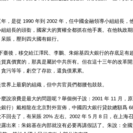
年，是從 1990 年到 2002 年，任中國金融領導小組組長
小組組長的頭銜，國家大的實權全都抓在他手裏。在他執政期
、呆賬，壓到四大國有銀行。
紫陽下臺後，移交給江澤民、李鵬、朱鎔基四大銀行的存底足有超過
是貨真價實的，那真是屬於中共所有。但在這十三年的改革開
、貪污等等，虧空了存款，還負債累累。
是世界上最窮的組織，但中共官員們都腰包鼓鼓。
麼說浪費是最大的問題呢？舉個例子說：2001 年 11 月，
銀行）戴相龍在北京對外宣佈，中國四大銀行貸款總額爲 68,
收不回去了，有呆賬 20% 左右。2002 年 5 月 8 日，在上
披露出來：朱鎔基在內部就沒有必要再講假話了。朱說：全國貸