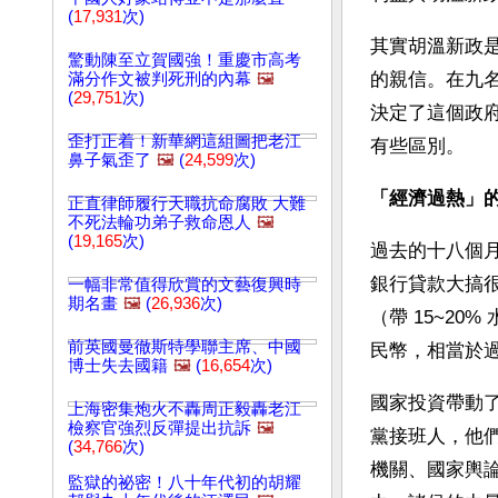
(
17,931
次)
其實胡溫新政是
驚動陳至立賀國強！重慶市高考
的親信。在九
滿分作文被判死刑的內幕
🖼️
(
29,751
次)
決定了這個政
歪打正着！新華網這組圖把老江
有些區別。
鼻子氣歪了
🖼️
(
24,599
次)
「經濟過熱」
正直律師履行天職抗命腐敗 大難
不死法輪功弟子救命恩人
🖼️
(
19,165
次)
過去的十八個
銀行貸款大搞很
一幅非常值得欣賞的文藝復興時
期名畫
🖼️
(
26,936
次)
（帶 15~20
前英國曼徹斯特學聯主席、中國
民幣，相當於
博士失去國籍
🖼️
(
16,654
次)
國家投資帶動
上海密集炮火不轟周正毅轟老江
檢察官強烈反彈提出抗訴
🖼️
黨接班人，他
(
34,766
次)
機關、國家輿
監獄的祕密！八十年代初的胡耀