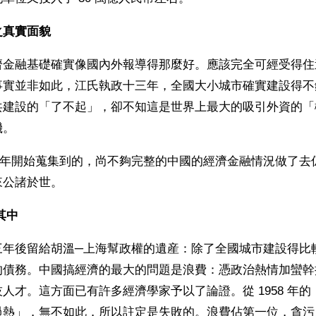
之真實面貌
濟金融基礎確實像國內外報導得那麼好。應該完全可經受得住
事實並非如此，江氏執政十三年，全國大小城市確實建設得不
共建設的「了不起」，卻不知這是世界上最大的吸引外資的「
機。
95 年開始蒐集到的，尚不夠完整的中國的經濟金融情況做了
來公諸於世。
其中
三年後留給胡溫─上海幫政權的遺産：除了全國城市建設得比
的債務。中國搞經濟的最大的問題是浪費：憑政治熱情加蠻幹
人才。這方面已有許多經濟學家予以了論證。從 1958 年
過熱」，無不如此，所以註定是失敗的。浪費佔第一位，貪污