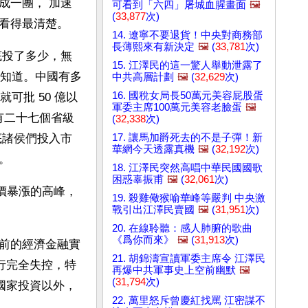
成一團， 加速
可看到「六四」屠城血腥畫面
🖼️
(
33,877
次)
看得最清楚。
14. 遼寧不要退貨！中央對商務部
長薄熙來有新決定
🖼️
(
33,781
次)
底投了多少，無
15. 江澤民的這一驚人舉動泄露了
不知道。中國有多
中共高層計劃
🖼️
(
32,629
次)
16. 國稅女局長50萬元美容屁股蛋
可批 50 億以
軍委主席100萬元美容老臉蛋
🖼️
有二十七個省級
(
32,338
次)
17. 讓馬加爵死去的不是子彈！新
底諸侯們投入市
華網今天透露真機
🖼️
(
32,192
次)
。
18. 江澤民突然高唱中華民國國歌
困惑辜振甫
🖼️
(
32,061
次)
價暴漲的高峰， 
19. 殺雞儆猴喻華峰等嚴判 中央激
戰引出江澤民賣國
🖼️
(
31,951
次)
20. 在線聆聽：感人肺腑的歌曲
《爲你而來》
🖼️
(
31,913
次)
前的經濟金融實
21. 胡錦濤宣讀軍委主席令 江澤民
行完全失控，特
再爆中共軍事史上空前幽默
🖼️
(
31,794
次)
國家投資以外，
22. 萬里怒斥曾慶紅找罵 江密謀不