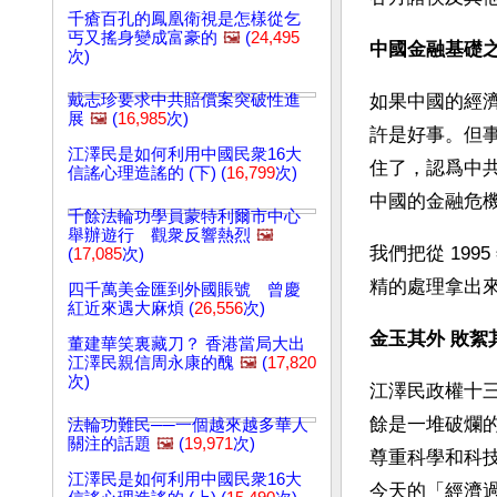
千瘡百孔的鳳凰衛視是怎樣從乞
丐又搖身變成富豪的
🖼️
(
24,495
中國金融基礎
次)
戴志珍要求中共賠償案突破性進
如果中國的經
展
🖼️
(
16,985
次)
許是好事。但
江澤民是如何利用中國民衆16大
住了，認爲中
信謠心理造謠的 (下) (
16,799
次)
中國的金融危
千餘法輪功學員蒙特利爾市中心
舉辦遊行 觀衆反響熱烈
🖼️
我們把從 19
(
17,085
次)
精的處理拿出
四千萬美金匯到外國賬號 曾慶
紅近來遇大麻煩 (
26,556
次)
金玉其外 敗絮
董建華笑裏藏刀？ 香港當局大出
江澤民親信周永康的醜
🖼️
(
17,820
次)
江澤民政權十
餘是一堆破爛
法輪功難民──一個越來越多華人
關注的話題
🖼️
(
19,971
次)
尊重科學和科技
江澤民是如何利用中國民衆16大
今天的「經濟