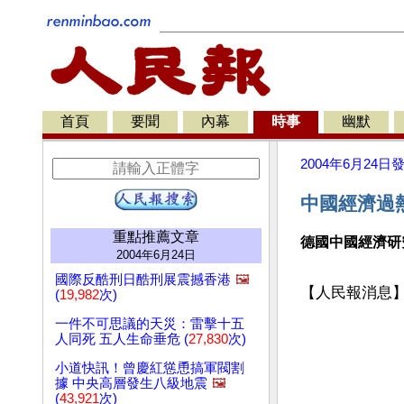
首頁
要聞
內幕
時事
幽默
2004年6月24日
中國經濟過熱
重點推薦文章
德國中國經濟研
2004年6月24日
國際反酷刑日酷刑展震撼香港
🖼️
【人民報消息
(
19,982
次)
一件不可思議的天災：雷擊十五
人同死 五人生命垂危 (
27,830
次)
小道快訊！曾慶紅慫恿搞軍閥割
據 中央高層發生八級地震
🖼️
(
43,921
次)