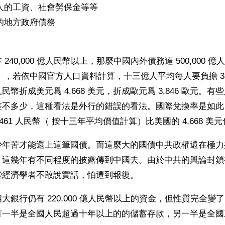
欠工人的工資、社會勞保金等等
以上的地方政府債務
240,000 億人民幣以上，那麼中國內外債務達 500,000 億
歐元），若依中國官方人口資料計算，十三億人平均每人要負擔 38
幣折成美元爲 4,668 美元，折成歐元爲 3,846 歐元。
差不多少，這種看法是外行的錯誤的看法。國際兌換率是如此
,461 人民幣（ 按十三年平均價值計算）比美國的 4,668 
少年苦才能還上這筆國債。而這麼大的國債中共政權還在極力
。這幾年有不同程度的披露傳到中國去。由於中共的輿論封鎖
些經濟學者不敢說實話，怕遭到報復。
大銀行仍有 220,000 億人民幣以上的資金，但性質完全變
有一半是全國人民超過十年以上的的儲蓄存款，另一半是全國