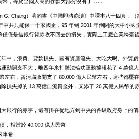
千億人民幣，等於全國人民的存款大部分沒有了……
en G. Chang）著的書《中國即將崩潰》中譯本八十四頁，
 年中共只能保一千家國企，95 年到 2001 年倒閉的大中小國
億人民幣僅僅是借銀行貸款收不回去的損失，實際上工廠企業垮臺
。
三年中，浪費、貸款損失、國有資産流失、大吃大喝、外貿虧
運動開支不大，唯四年來打擊法輪功運動據報花了 4 萬億
人民幣左右，貪污腐敗開支了 80,000 億人民幣左右，這些都
除損失掉的 13 萬億自流資金外，又添了 26 萬億人民幣的
四大銀行的赤字，還有掛在從地方到中央的各級政府身上的債
外債，相當於 40,000 億人民幣
右國庫卷