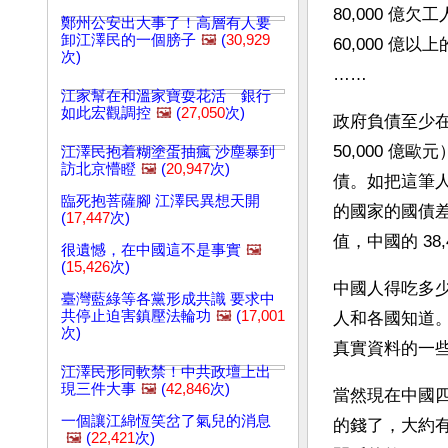
80,000 億
鄭州公安出大事了！高層有人要
卸江澤民的一個膀子
🖼️
(
30,929
60,000 億
次)
……
江家幫在和溫家寶耍花活 銀行
如此宏觀調控
🖼️
(
27,050
次)
政府負債至少在 
50,000 億
江澤民抱着糊塗蛋抽瘋 沙塵暴到
訪北京懵瞪
🖼️
(
20,947
次)
債。如把這筆人民
臨死抱菩薩腳 江澤民異想天開
的國家的國債
(
17,447
次)
值，中國的 38
很遺憾，在中國這不是事實
🖼️
(
15,426
次)
中國人得吃多
臺灣藍綠等各黨形成共識 要求中
共停止迫害鎮壓法輪功
🖼️
(
17,001
人和各國知道
次)
真實資料的一
江澤民形同軟禁！中共政壇上出
現三件大事
🖼️
(
42,846
次)
當然現在中國四
一個讓江綿恆笑岔了氣兒的消息
的錢了，大約
🖼️
(
22,421
次)