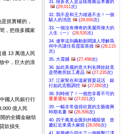
31. 很多名人是這樣推薦這本書的
🖼️
(
29,011
次)
32. 我不是和王力雄過不去！一個
駭人的消息
🖼️
(
28,656
次)
，他是抓實權的，
33. 一個沒有傳奇的美麗而偉大的
間，把很多國家
人生（一） (
28,535
次)
34. 遼寧這則轟動新聞讓人理解爲
何中共讓任長霞當英雄
🖼️
(
28,115
次)
 13 萬億人民
35. 大震撼
🖼️
(
27,498
次)
放中，巨大的浪
36. 如此美麗的意大利名牌娃娃竟
是勞教所奴工產品
🖼️
(
27,235
次)
37. 江家幫在和溫家寶耍花活 銀
行如此宏觀調控
🖼️
(
27,050
次)
38. 到時候了！一個您非看不可的
重要通知
🖼️
(
27,021
次)
原中國人民銀行行
39. 一幅非常值得欣賞的文藝復興
000 億人民
時期名畫
🖼️
(
26,936
次)
海召開的全國金融領
40. 四千萬美金匯到外國賬號 曾
慶紅近來遇大麻煩 (
26,556
次)
款損失 
41. 新華網六四出了一個狠擊江澤