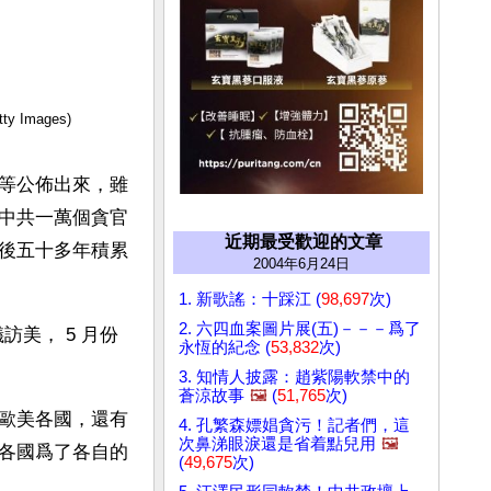
mages)
等公佈出來，雖
中共一萬個貪官
近期最受歡迎的文章
政後五十多年積累
2004年6月24日
1. 新歌謠：十踩江 (
98,697
次)
2. 六四血案圖片展(五)－－－爲了
訪美， 5 月份
永恆的紀念 (
53,832
次)
3. 知情人披露：趙紫陽軟禁中的
蒼涼故事
🖼️
(
51,765
次)
歐美各國，還有
4. 孔繁森嫖娼貪污！記者們，這
次鼻涕眼淚還是省着點兒用
🖼️
各國爲了各自的
(
49,675
次)