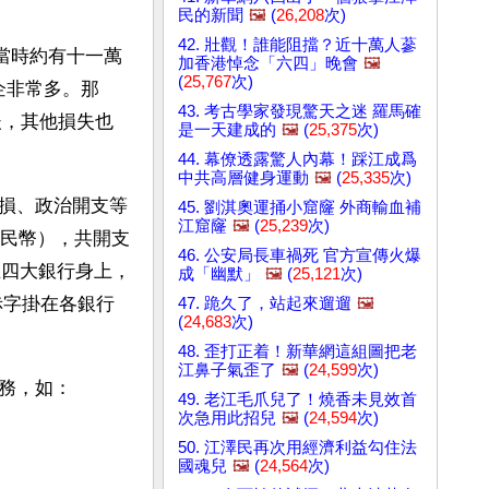
民的新聞
🖼️
(
26,208
次)
42. 壯觀！誰能阻擋？近十萬人蔘
（當時約有十一萬
加香港悼念「六四」晚會
🖼️
(
25,767
次)
企非常多。那 
43. 考古學家發現驚天之迷 羅馬確
後，其他損失也
是一天建成的
🖼️
(
25,375
次)
44. 幕僚透露驚人內幕！踩江成爲
中共高層健身運動
🖼️
(
25,335
次)
損、政治開支等
45. 劉淇奧運捅小窟窿 外商輸血補
江窟窿
🖼️
(
25,239
次)
人民幣），共開支
46. 公安局長車禍死 官方宣傳火爆
壓在四大銀行身上，
成「幽默」
🖼️
(
25,121
次)
赤字掛在各銀行
47. 跪久了，站起來遛遛
🖼️
(
24,683
次)
48. 歪打正着！新華網這組圖把老
江鼻子氣歪了
🖼️
(
24,599
次)
務，如：
49. 老江毛爪兒了！燒香未見效首
次急用此招兒
🖼️
(
24,594
次)
50. 江澤民再次用經濟利益勾住法
國魂兒
🖼️
(
24,564
次)