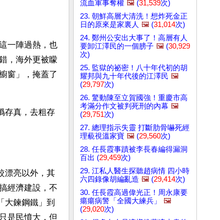
流血軍事奪權
🖼️
(
31,539
次)
23. 朝鮮高層大清洗！想炸死金正
日的原來是家裏人
🖼️
(
31,014
次)
24. 鄭州公安出大事了！高層有人
這一陣過熱，也
要卸江澤民的一個膀子
🖼️
(
30,929
次)
錯，海外更被矇
25. 監獄的祕密！八十年代初的胡
櫥窗」，掩蓋了
耀邦與九十年代後的江澤民
🖼️
(
29,797
次)
26. 驚動陳至立賀國強！重慶市高
考滿分作文被判死刑的內幕
🖼️
去僞存真，去粗存
(
29,751
次)
27. 總理指示失靈 打斷肋骨嚇死經
理藐視溫家寶
🖼️
(
29,560
次)
28. 任長霞事蹟被李長春編得漏洞
百出 (
29,459
次)
29. 江私人醫生探聽趙病情 四小時
較漂亮以外，其
六四錄像胡編亂造
🖼️
(
29,414
次)
搞經濟建設，不
30. 任長霞高過偉光正！周永康要
瘍瘍病警「全國大練兵」
🖼️
的「大鍊鋼鐵」到
(
29,020
次)
只是民憤大，但