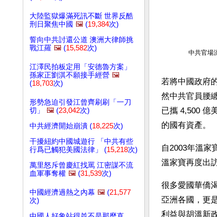
大陸監獄爆滿死訊不斷 世界反酷
刑日聚焦中國
🖼️
(
19,384
次)
誓向中共討還公道 澳洲大律師挑
戰江羅
🖼️
(
15,582
次)
中共官場流
江澤民拍板定用「安德魯方案」
孫家正劉淇不願接手經營
🖼️
若將中國政府
(
18,703
次)
然中共官員腰
形勢急迫引發江曾齊刷刷「一刀
已攜 4,50
切」
🖼️
(
23,042
次)
的國有資產。
中共經濟開始崩潰 (
18,225
次)
干擾紐約中國城遊行 「中共有些
自2003年溫家
行爲已觸犯美國法律」 (
15,218
次)
溫家寶再度出
萬里怒斥曾慶紅找罵 江密謀不流
血軍事奪權
🖼️
(
31,539
次)
很多愛國華僑
中國經濟過熱之內幕
🖼️
(
21,577
亞洲各國，更
次)
利益與胡溫新
中國人好象站得並不是那麼直