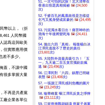
51. 一次可怕的試探！北大清華在
香港出怪題真相揭祕
🖼️
(
24,500
次)
52. 千瘡百孔的鳳凰衛視是怎樣從
乞丐又搖身變成富豪的
🖼️
(
24,495
次)
人民幣以上，（折 
53. 污泥濁水看日出！痛苦呻吟的
渤海十年後將變死海
🖼️
(
24,411
,461 人民幣國
次)
有些人認爲這與歐美
54. 拋出六四「真相」 報復楊白冰
江澤民逃脫不了歷史的責任
，但實際應用價
(
23,601
次)
美元也差不多少。
55. 大陸對外資最具吸引力！「五
一」九天逾二百五貪官攜鉅款瘋
逃
🖼️
(
23,496
次)
掩蓋，不讓中國
56. 江澤民對「六四」鎮壓已明確
有很多掌握大量
表態
🖼️
(
23,408
次)
57. 一張讓江澤民感到危機的圖片
🖼️
(
23,249
次)
了，不再是共產黨
58. 喻華峰案 曝江澤民反貪之猙獰
🖼️
(
23,111
次)
工廠企業各單位
59. 江挺曾挑戰胡錦濤 曾家子弟軍