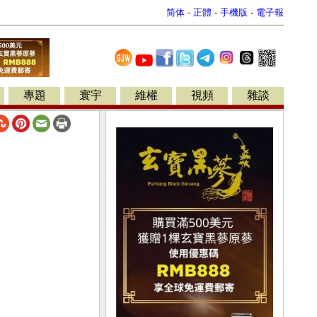
简体
-
正體
-
手機版
-
電子報
專題
寰宇
維權
視頻
雜談