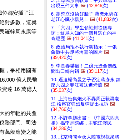
5. 江澤民形同軟禁！中共政壇上
出現三件大事
🖼️
(
42,846
次)
職位都安插了江
6. 胡啓立沒給好臉子 蔣彥永騎在
老江心臟小橋兒上
🖼️
(
41,832
次)
絕對多數，這就
7. 「六四」學生領袖封從德專
民羅幹周永康等
訪：鮮爲人知的十個月逃亡的神
奇經歷
🖼️
(
41,041
次)
8. 政治局拒不執行胡指示！一張
象徵中共即將垮臺的圖片
🖼️
(
39,420
次)
9. 李長春嚇癱！二億元造金佛醜
握，爭相用國有
聞出口轉內銷
🖼️
(
39,117
次)
,000 億人民幣
10. 逼迫楊尚昆之子否定蔣彥永 鎮
壓六四之罪江被送進烤爐
🖼️
資達 16 萬億人
(
35,037
次)
11. 上海密集炮火不轟周正毅轟老
江 檢察官強烈反彈提出抗訴
🖼️
(
34,766
次)
大的年輕的共產
12. 不許李鵬出書：《中國六四真
稅務部門、司法
相》揭李是陪綁，主犯江澤民
(
34,286
次)
有萬般應變之能
13. 北京時間今夜大陸電視觀衆將