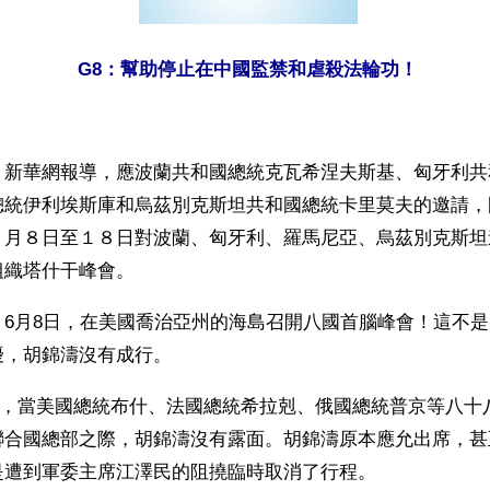
G8：幫助停止在中國監禁和虐殺法輪功！
】新華網報導，應波蘭共和國總統克瓦希涅夫斯基、匈牙利共
總統伊利埃斯庫和烏茲別克斯坦共和國總統卡里莫夫的邀請，
６月８日至１８日對波蘭、匈牙利、羅馬尼亞、烏茲別克斯坦
組織塔什干峰會。
，6月8日，在美國喬治亞州的海島召開八國首腦峰會！這不
擾，胡錦濤沒有成行。
23日，當美國總統布什、法國總統希拉剋、俄國總統普京等八
聯合國總部之際，胡錦濤沒有露面。胡錦濤原本應允出席，甚
是遭到軍委主席江澤民的阻撓臨時取消了行程。