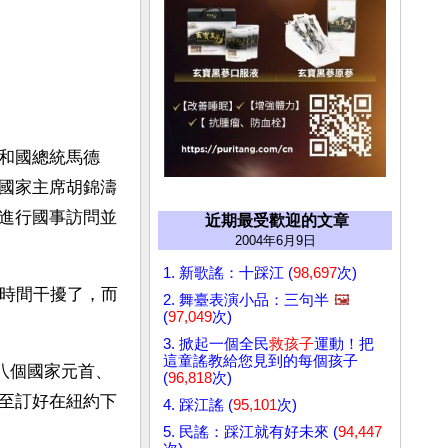
和國總統馬德
國家主席胡錦濤
進行國事訪問並
近期最受歡迎的文章
2004年6月9日
1. 新歌謠：十踩江 (
98,697
次)
是時間干擾了，而
2. 舞臺表演小品：三句半
🖼️
(
97,049
次)
3. 掀起一個全民
救孩子
運動！把
這童謠教給您見到的每個孩子
十八個國家元首、
(
96,818
次)
至訂好在紐約下
4. 踩江謠 (
95,101
次)
5. 民謠：踩江就有好未來 (
94,447