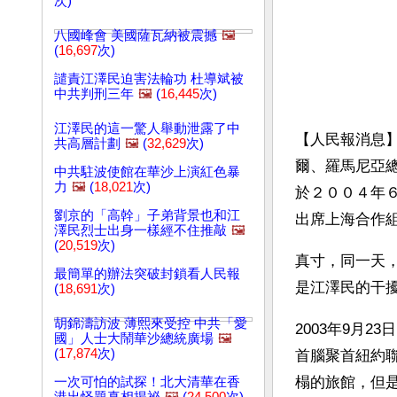
次)
八國峰會 美國薩瓦納被震撼
🖼️
(
16,697
次)
譴責江澤民迫害法輪功 杜導斌被
中共判刑三年
🖼️
(
16,445
次)
江澤民的這一驚人舉動泄露了中
【人民報消息
共高層計劃
🖼️
(
32,629
次)
爾、羅馬尼亞
中共駐波使館在華沙上演紅色暴
力
🖼️
(
18,021
次)
於２００４年
劉京的「高幹」子弟背景也和江
出席上海合作
澤民烈士出身一樣經不住推敲
🖼️
(
20,519
次)
真寸，同一天
最簡單的辦法突破封鎖看人民報
是江澤民的干
(
18,691
次)
胡錦濤訪波 薄熙來受控 中共「愛
2003年9月
國」人士大鬧華沙總統廣場
🖼️
(
17,874
次)
首腦聚首紐約
榻的旅館，但
一次可怕的試探！北大清華在香