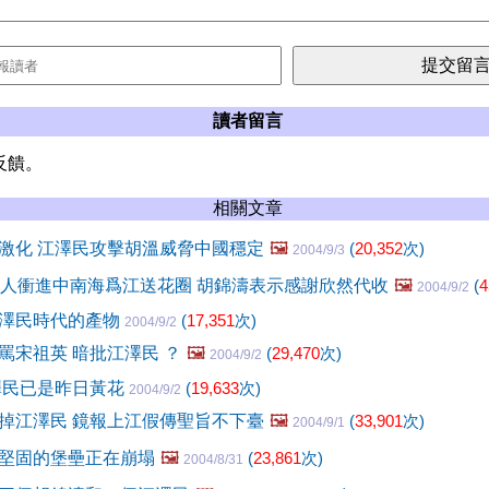
讀者留言
反饋。
相關文章
激化 江澤民攻擊胡溫威脅中國穩定
🖼️
(
20,352
次)
2004/9/3
軍人衝進中南海爲江送花圈 胡錦濤表示感謝欣然代收
🖼️
(
4
2004/9/2
澤民時代的產物
(
17,351
次)
2004/9/2
罵宋祖英 暗批江澤民 ？
🖼️
(
29,470
次)
2004/9/2
澤民已是昨日黃花
(
19,633
次)
2004/9/2
掉江澤民 鏡報上江假傳聖旨不下臺
🖼️
(
33,901
次)
2004/9/1
堅固的堡壘正在崩塌
🖼️
(
23,861
次)
2004/8/31