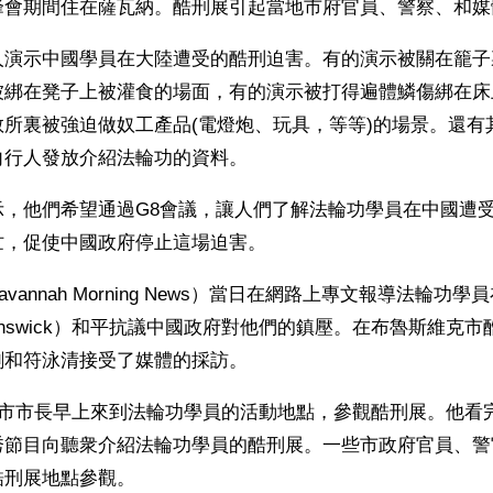
峰會期間住在薩瓦納。酷刑展引起當地市府官員、警察、和媒
人演示中國學員在大陸遭受的酷刑迫害。有的演示被關在籠子
被綁在凳子上被灌食的場面，有的演示被打得遍體鱗傷綁在床
教所裏被強迫做奴工產品(電燈炮、玩具，等等)的場景。還有
向行人發放介紹法輪功的資料。
示，他們希望通過G8會議，讓人們了解法輪功學員在中國遭
忙，促使中國政府停止這場迫害。
vannah Morning News）當日在網路上專文報導法輪功
unswick）和平抗議中國政府對他們的鎮壓。在布魯斯維克
剛和符泳清接受了媒體的採訪。
wick市市長早上來到法輪功學員的活動地點，參觀酷刑展。他
秀節目向聽衆介紹法輪功學員的酷刑展。一些市政府官員、警
酷刑展地點參觀。