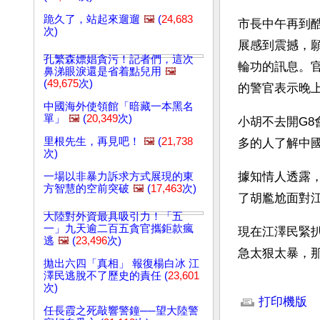
跪久了，站起來遛遛
🖼️
(
24,683
市長中午再到
次)
展感到震撼，願
孔繁森嫖娼貪污！記者們，這次
輪功的訊息。
鼻涕眼淚還是省着點兒用
🖼️
(
49,675
次)
的警官表示晚
中國海外使領館「暗藏一本黑名
單」
🖼️
(
20,349
次)
小胡不去開G
里根先生，再見吧！
🖼️
(
21,738
多的人了解中
次)
據知情人透露
一場以非暴力訴求方式展現的東
方智慧的空前突破
🖼️
(
17,463
次)
了胡尷尬面對
大陸對外資最具吸引力！「五
一」九天逾二百五貪官攜鉅款瘋
現在江澤民緊
逃
🖼️
(
23,496
次)
急太狠太暴，
拋出六四「真相」 報復楊白冰 江
澤民逃脫不了歷史的責任 (
23,601
文章網址: http://w
次)
打印機版
任長霞之死敲響警鐘──望大陸警