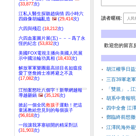
(
33,877
次)
江私人醫生探聽趙病情 四小時六
讀者暱稱:
四錄像胡編亂造
🖼️
(
29,414
次)
六四與殘忍 (
18,212
次)
六四血案圖片展(五)－－－爲了永
恆的紀念 (
53,832
次)
歡迎您的留言
美國FOX電視主播向美國人民展
示中國法輪功真相 (
18,433
次)
解放軍軍樂團最高頭目名如瘟疫
胡江權爭日益
愛丁堡詹姆士准將避之不及
(
17,082
次)
三百39軍老
「雙規」，江
江拍案怒吐八個字！新華網越報
導越砸鍋
🖼️
(
35,126
次)
胡系中青報明
掀起一個全民
救孩子
運動！把這
四中全會 江
童謠教給您見到的每個孩子
(
96,818
次)
鄧臨終前想撤
一段讓我茅塞頓開的精采對話
江澤民海外最
(
31,903
次)