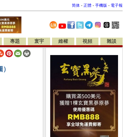
简体
-
正體
-
手機版
-
電子報
專題
寰宇
維權
視頻
雜談
圖）