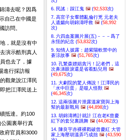
次)
6. 民謠：踩江鬼
🖼️
(
92,533
次)
錦濤去呢？因爲
7. 高官子女羣體亂倫行兇 元老夫
示自己在中國是
人遺孀向胡錦濤呼救
🖼️
(
58,992
次)
國訪問。
8. 六四血案圖片展(五)－－－爲了
永恆的紀念 (
53,832
次)
地，就是沒有中
9. 知情人披露：趙紫陽軟禁中的
去演示酷刑真人
蒼涼故事
🖼️
(
51,765
次)
員也去了，據
10. 孔繁森嫖娼貪污！記者們，這
次鼻涕眼淚還是省着點兒用
🖼️
現場進行採訪報
(
49,675
次)
的觀衆說江澤民
11. 大劇院的驚人傳說！江澤民的
「水中巨蛋」是噬人怪獸
🖼️
即把江澤民送上
(
46,345
次)
12. 這兩張圖片泄露溫家寶與上海
幫的最新戰局
🖼️
(
44,898
次)
續抵達。約100
13. 胡錦濤將計就計 江在老K曾慶
紅下的套兒裏跳舞
🖼️
(
44,062
次)
旁的公園裏舉行真
14. 陳良宇赤裸裸戳破曾慶紅 大管
府官員和3000
家上海壓胡溫弄巧成拙
🖼️
(
43,590
次)