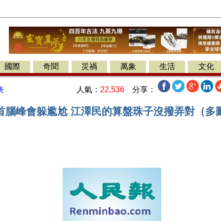
國際
奇聞
災禍
萬象
生活
文化
人氣：
22,536
分享：
表
首腦峰會躲尷尬 江澤民的算盤珠子沒撥弄對（多