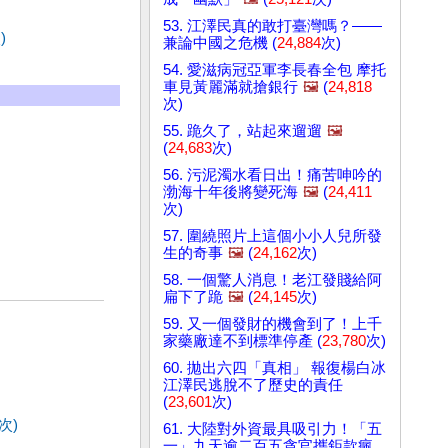
53. 江澤民真的敢打臺灣嗎？——
)
兼論中國之危機 (
24,884
次)
54. 愛滋病冠亞軍李長春全包 摩托
車見黃麗滿就搶銀行
🖼️
(
24,818
次)
55. 跪久了，站起來遛遛
🖼️
(
24,683
次)
56. 污泥濁水看日出！痛苦呻吟的
渤海十年後將變死海
🖼️
(
24,411
次)
57. 圍繞照片上這個小小人兒所發
生的奇事
🖼️
(
24,162
次)
58. 一個驚人消息！老江發賤給阿
扁下了跪
🖼️
(
24,145
次)
59. 又一個發財的機會到了！上千
家藥廠達不到標準停產 (
23,780
次)
60. 拋出六四「真相」 報復楊白冰
江澤民逃脫不了歷史的責任
(
23,601
次)
次)
61. 大陸對外資最具吸引力！「五
一」九天逾二百五貪官攜鉅款瘋