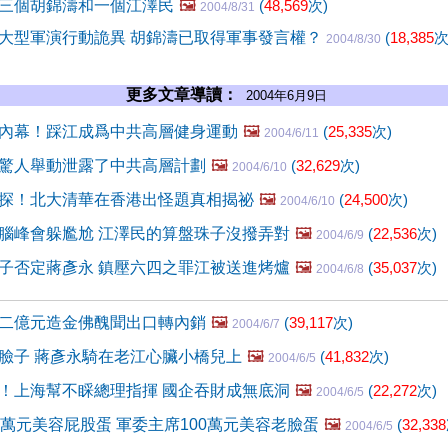
三個胡錦濤和一個江澤民
🖼️
(
48,569
次)
2004/8/31
大型軍演行動詭異 胡錦濤已取得軍事發言權？
(
18,385
次
2004/8/30
更多文章導讀：
2004年6月9日
內幕！踩江成爲中共高層健身運動
🖼️
(
25,335
次)
2004/6/11
驚人舉動泄露了中共高層計劃
🖼️
(
32,629
次)
2004/6/10
探！北大清華在香港出怪題真相揭祕
🖼️
(
24,500
次)
2004/6/10
腦峰會躲尷尬 江澤民的算盤珠子沒撥弄對
🖼️
(
22,536
次)
2004/6/9
子否定蔣彥永 鎮壓六四之罪江被送進烤爐
🖼️
(
35,037
次)
2004/6/8
二億元造金佛醜聞出口轉內銷
🖼️
(
39,117
次)
2004/6/7
臉子 蔣彥永騎在老江心臟小橋兒上
🖼️
(
41,832
次)
2004/6/5
！上海幫不睬總理指揮 國企吞財成無底洞
🖼️
(
22,272
次)
2004/6/5
0萬元美容屁股蛋 軍委主席100萬元美容老臉蛋
🖼️
(
32,338
2004/6/5