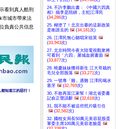
24. 不許李鵬出書：《中國六四真
示看到真人酷刑
相》揭李是陪綁，主犯江澤民
(
34,286
次)
ck市城市帶來法
25. 糊塗了！北京出臺的這新政策
位負責公共信息
是衝誰去的
🖼️
(
34,181
次)
26. 江澤民無心聽唱宋祖英
🖼️
(
33,943
次)
27. 北京時間今夜大陸電視觀衆將
可看到「六四」屠城血腥畫面
🖼️
(
33,877
次)
28. 曉慶妹妹獲得新生 江大哥栽的
毛兒全部脫落
🖼️
(
33,271
次)
29. 一號專「雞」遇難 江澤民喝水
塞牙
🖼️
(
32,769
次)
人都知道江的惡行！
30. 不敢再當江家幫！湖北省委書
記俞正聲請辭
🖼️
(
32,618
次)
31. 我不能不被這些照片吸引住
🖼️
(
32,582
次)
32. 國稅女局長50萬元美容屁股蛋
軍委主席100萬元美容老臉蛋
🖼️
(
32,338
次)