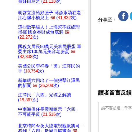
察好自爲之 (
21,118
次)
胡啓立沒給好臉子 蔣彥永騎在老
江心臟小橋兒上
🖼️
(
41,832
次)
分享至：
這些數字駭人！上海幫不睬總理
指揮 國企吞財成無底洞
🖼️
(
22,272
次)
國稅女局長50萬元美容屁股蛋 軍
委主席100萬元美容老臉蛋
🖼️
(
32,338
次)
美國公民李祥春「燙」江澤民的
手 (
18,754
次)
新華網六四出了一個狠擊江澤民
的新聞
🖼️
(
26,208
次)
讀者留言反饋
江澤民「六四」光碟之解讀
(
19,367
次)
中南海借任長霞嘴暗示「六四」
不可能平反 (
21,516
次)
北京時間今夜大陸電視觀衆將可
看到「六四」屠城血腥畫面
🖼️