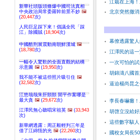
江栽在上海！
新華社頭版頭條爆中國司法真相
中央政治局常委羅幹前景不妙
🖼️
北京突然撤消
(
20,447
次)
人民巨足踩下來！倡議全民「踩
江」除國賊 (
18,904
次)
幕僚透露驚人
中國酷刑展震動南朝鮮漢城
🖼️
(
18,780
次)
江澤民的這一
一幅令人驚歎的全面直觀的結構
一次可怕的試
示意圖
🖼️
(
19,950
次)
胡錦濤八國首
我不能不被這些照片吸引住
🖼️
(
32,582
次)
逼迫楊尚昆之
江悠哉哉朱肝顫顫 開平作案哪是
最大貪
🖼️
(
29,672
次)
李長春嚇癱！
江澤民無心聽唱宋祖英
🖼️
(
33,943
胡啓立沒給好
次)
這些數字駭人
新華網透露：周正毅輕判三年是
借了江綿恆的光
🖼️
(
22,260
次)
國稅女局長5