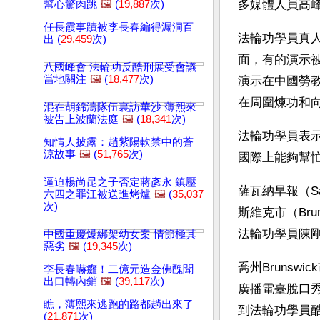
多媒體人員高
幫心驚肉跳
🖼️
(
19,887
次)
任長霞事蹟被李長春編得漏洞百
法輪功學員真
出 (
29,459
次)
面，有的演示
八國峰會 法輪功反酷刑展受會議
當地關注
🖼️
(
18,477
次)
演示在中國勞
在周圍煉功和
混在胡錦濤隊伍裏訪華沙 薄熙來
被告上波蘭法庭
🖼️
(
18,341
次)
法輪功學員表
知情人披露：趙紫陽軟禁中的蒼
涼故事
🖼️
(
51,765
次)
國際上能夠幫
逼迫楊尚昆之子否定蔣彥永 鎮壓
薩瓦納早報（Sa
六四之罪江被送進烤爐
🖼️
(
35,037
次)
斯維克市（Br
法輪功學員陳
中國重慶爆綁架幼女案 情節極其
惡劣
🖼️
(
19,345
次)
喬州Bruns
李長春嚇癱！二億元造金佛醜聞
出口轉內銷
🖼️
(
39,117
次)
廣播電臺脫口
瞧，薄熙來逃跑的路都趟出來了
到法輪功學員
(
21,871
次)