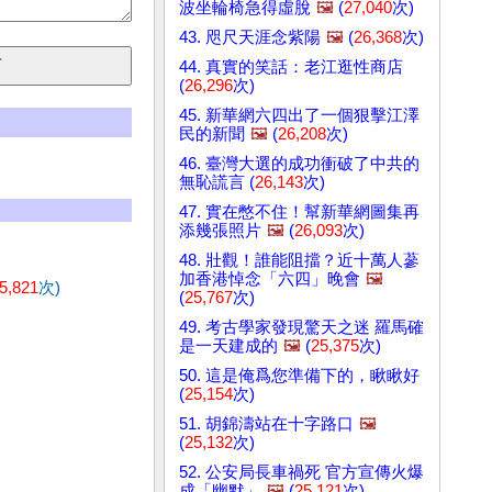
波坐輪椅急得虛脫
🖼️
(
27,040
次)
43. 咫尺天涯念紫陽
🖼️
(
26,368
次)
44. 真實的笑話：老江逛性商店
(
26,296
次)
45. 新華網六四出了一個狠擊江澤
民的新聞
🖼️
(
26,208
次)
46. 臺灣大選的成功衝破了中共的
無恥謊言 (
26,143
次)
47. 實在憋不住！幫新華網圖集再
添幾張照片
🖼️
(
26,093
次)
48. 壯觀！誰能阻擋？近十萬人蔘
加香港悼念「六四」晚會
🖼️
5,821
次)
(
25,767
次)
49. 考古學家發現驚天之迷 羅馬確
是一天建成的
🖼️
(
25,375
次)
50. 這是俺爲您準備下的，瞅瞅好
(
25,154
次)
51. 胡錦濤站在十字路口
🖼️
(
25,132
次)
52. 公安局長車禍死 官方宣傳火爆
成「幽默」
🖼️
(
25,121
次)