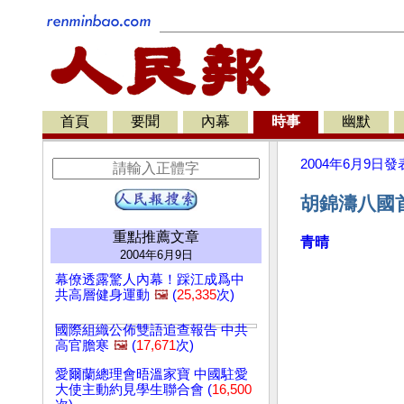
首頁
要聞
內幕
時事
幽默
2004年6月9日
發
胡錦濤八國
重點推薦文章
青晴
2004年6月9日
幕僚透露驚人內幕！踩江成爲中
共高層健身運動
🖼️
(
25,335
次)
國際組織公佈雙語追查報告 中共
高官膽寒
🖼️
(
17,671
次)
愛爾蘭總理會晤溫家寶 中國駐愛
大使主動約見學生聯合會 (
16,500