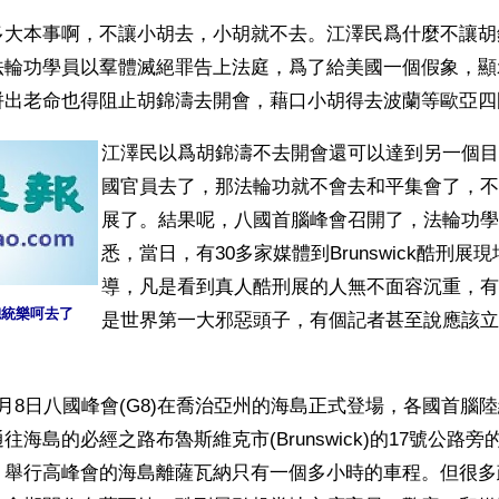
多大本事啊，不讓小胡去，小胡就不去。江澤民爲什麼不讓胡
法輪功學員以羣體滅絕罪告上法庭，爲了給美國一個假象，顯
拼出老命也得阻止胡錦濤去開會，藉口小胡得去波蘭等歐亞四
江澤民以爲胡錦濤不去開會還可以達到另一個目
國官員去了，那法輪功就不會去和平集會了，不
展了。結果呢，八國首腦峰會召開了，法輪功學
悉，當日，有30多家媒體到Brunswick酷刑展
導，凡是看到真人酷刑展的人無不面容沉重，有
總統樂呵去了
是世界第一大邪惡頭子，有個記者甚至說應該立
月8日八國峰會(G8)在喬治亞州的海島正式登場，各國首腦陸
往海島的必經之路布魯斯維克市(Brunswick)的17號公路
舉行高峰會的海島離薩瓦納只有一個多小時的車程。但很多政