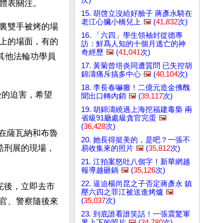
體表關注。
15. 胡啓立沒給好臉子 蔣彥永騎在
老江心臟小橋兒上
🖼️
(
41,832
次)
裏雙手被烤的場
16. 「六四」學生領袖封從德專
上的場面，有的
訪：鮮爲人知的十個月逃亡的神
奇經歷
🖼️
(
41,041
次)
其他法輪功學員
17. 黃菊曾培炎同遭質問 已失控胡
錦濤痛斥搞多中心
🖼️
(
40,104
次)
18. 李長春嚇癱！二億元造金佛醜
受的迫害，希望
聞出口轉內銷
🖼️
(
39,117
次)
19. 胡錦濤繞過上海挖福建毒梟 兩
省級91廳處級貪官完蛋
🖼️
(
36,428
次)
學員在薩瓦納和布魯
20. 她長得挺美的，是吧？一張不
市酷刑展的現場，
易收集來的照片
🖼️
(
35,812
次)
21. 江拍案怒吐八個字！新華網越
報導越砸鍋
🖼️
(
35,126
次)
22. 逼迫楊尚昆之子否定蔣彥永 鎮
看完後，立即去市
壓六四之罪江被送進烤爐
🖼️
(
35,037
次)
官、警察隨後來
23. 到底誰看誰笑話！一張震驚軍
界上下的照片
🖼️
(
34,780
次)