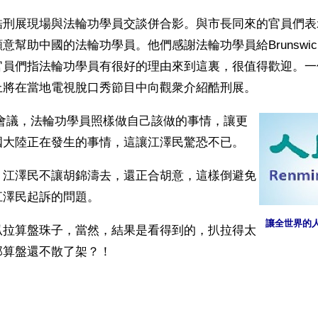
酷刑展現場與法輪功學員交談併合影。與市長同來的官員們表
意幫助中國的法輪功學員。他們感謝法輪功學員給Brunswi
官員們指法輪功學員有很好的理由來到這裏，很值得歡迎。一
上將在當地電視脫口秀節目中向觀衆介紹酷刑展。
8會議，法輪功學員照樣做自己該做的事情，讓更
國大陸正在發生的事情，這讓江澤民驚恐不已。
，江澤民不讓胡錦濤去，還正合胡意，這樣倒避免
江澤民起訴的問題。
讓全世界的
扒拉算盤珠子，當然，結果是看得到的，扒拉得太
那算盤還不散了架？！
ww.renminbao.com/rmb/articles/2004/6/9/31435b.html