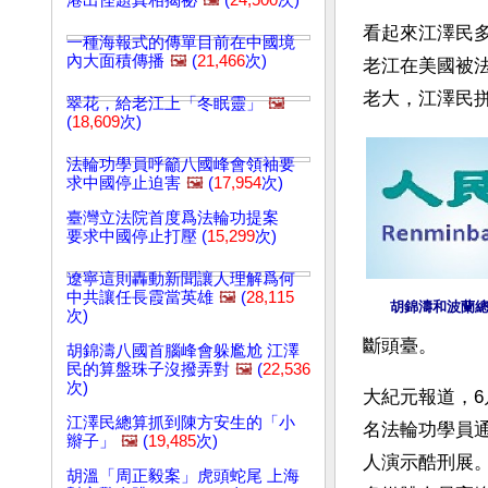
港出怪題真相揭祕
🖼️
(
24,500
次)
看起來江澤民
一種海報式的傳單目前在中國境
內大面積傳播
🖼️
(
21,466
次)
老江在美國被
老大，江澤民
翠花，給老江上「冬眠靈」
🖼️
(
18,609
次)
法輪功學員呼籲八國峰會領袖要
求中國停止迫害
🖼️
(
17,954
次)
臺灣立法院首度爲法輪功提案
要求中國停止打壓 (
15,299
次)
遼寧這則轟動新聞讓人理解爲何
中共讓任長霞當英雄
🖼️
(
28,115
胡錦濤和波蘭
次)
斷頭臺。
胡錦濤八國首腦峰會躲尷尬 江澤
民的算盤珠子沒撥弄對
🖼️
(
22,536
次)
大紀元報道，6
江澤民總算抓到陳方安生的「小
名法輪功學員通
辮子」
🖼️
(
19,485
次)
人演示酷刑展。
胡溫「周正毅案」虎頭蛇尾 上海