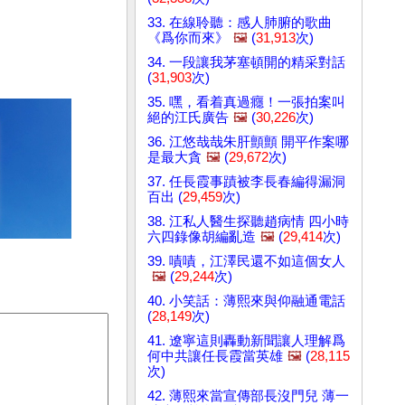
33. 在線聆聽：感人肺腑的歌曲
《爲你而來》
🖼️
(
31,913
次)
34. 一段讓我茅塞頓開的精采對話
(
31,903
次)
35. 嘿，看着真過癮！一張拍案叫
絕的江氏廣告
🖼️
(
30,226
次)
36. 江悠哉哉朱肝顫顫 開平作案哪
是最大貪
🖼️
(
29,672
次)
37. 任長霞事蹟被李長春編得漏洞
百出 (
29,459
次)
38. 江私人醫生探聽趙病情 四小時
六四錄像胡編亂造
🖼️
(
29,414
次)
39. 嘖嘖，江澤民還不如這個女人
🖼️
(
29,244
次)
40. 小笑話：薄熙來與仰融通電話
(
28,149
次)
41. 遼寧這則轟動新聞讓人理解爲
何中共讓任長霞當英雄
🖼️
(
28,115
次)
42. 薄熙來當宣傳部長沒門兒 薄一