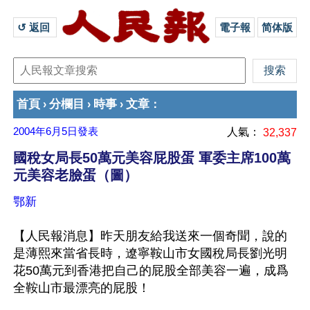
↺ 返回 
電子報
简体版
首頁
分欄目
時事
文章
›
›
›
：
2004年6月5日
發表
人氣：
32,337
國稅女局長50萬元美容屁股蛋 軍委主席100萬
元美容老臉蛋（圖）
鄂新
【人民報消息】昨天朋友給我送來一個奇聞，說的
是薄熙來當省長時，遼寧鞍山市女國稅局長劉光明
花50萬元到香港把自己的屁股全部美容一遍，成爲
全鞍山市最漂亮的屁股！