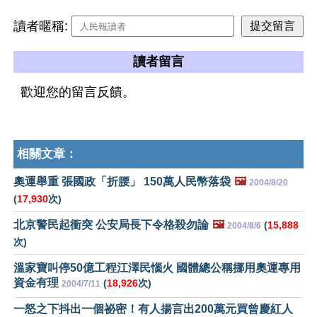
讀者暱稱:
讀者留言
歡迎您的留言反饋。
相關文章：
奧運舉重 張國政「折腰」 150萬人民幣落袋
🖼️
2004/8/20
(
17,930
次)
北京警民起衝突 公安局長下令格殺勿論
🖼️
(
15,888
2004/8/6
次)
溫家寶叫停50億工程江澤民惱火 國體總公稱挪用奧運專用
資金有理
(
18,926
次)
2004/7/11
一怒之下抖出一個祕密！有人揚言出200萬元買曾慶紅人