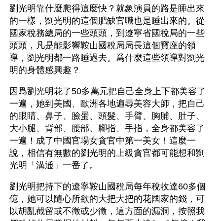
劉光明靠什麼爬得這麼快？就象演員的路是睡出來
的一樣，劉光明的這個肥缺官職也是睡出來的。從
國家稅務總局的一些頭頭，到遼寧省國稅局的一些
頭頭，凡是能影響鞍山國稅局局長這個寶座的領
導，劉光明都一路睡過去。爲什麼這些領導對劉光
明的身體感興趣？
因爲劉光明花了50多萬元把自己全身上下都美容了
一遍，她到美國、歐洲各地遍尋美容大師，把自己
的眼睛、鼻子、臉蛋、頭髮、手臂、胸脯、肚子、
大小腿、背部、腰部、腳指、手指，全身都美容了
一遍！成了中國官場女貪官中第一美女！這麼一
說，相信有無數的劉光明的上級貪官都可能想和劉
光明「溝通」一番了。
劉光明把持下的遼寧鞍山國稅局每年稅收達60多個
億，她可以隨心所欲的大把大把的花國家的錢，可
以胡亂截留或不徵或少徵，這方面的漏洞，按照我