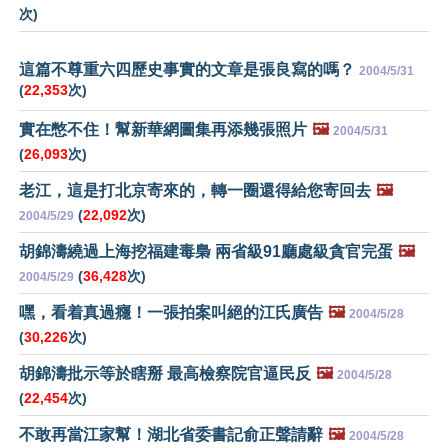
次)
這篇不尊重六四歷史事實的文章是張良寫的嗎？
2004/5/31
(
22,353
次)
實在憋不住！幫新華網圖集再添幾張照片
🖼️
2004/5/31
(
26,093
次)
老江，這是打北京寄來的，轉一圈還得給您寄回去
🖼️
(
22,092
次)
2004/5/29
胡錦濤繞過上海挖福建毒梟 兩省級91廳處級貪官完蛋
🖼️
(
36,428
次)
2004/5/29
嘿，看着真過癮！一張拍案叫絕的江氏廣告
🖼️
2004/5/28
(
30,226
次)
胡錦濤批示等於瞎掰 最高檢察院官逼民反
🖼️
2004/5/28
(
22,454
次)
不敢再當江家幫！湖北省委書記俞正聲請辭
🖼️
2004/5/28