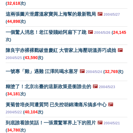
(
32,618
次)
這兩張圖片泄露溫家寶與上海幫的最新戰局
🖼️
2004/5/27
(
44,898
次)
一個驚人消息！老江發賤給阿扁下了跪
🖼️
(
24,145
2004/5/26
次)
陳良宇赤裸裸戳破曾慶紅 大管家上海壓胡溫弄巧成拙
🖼️
(
43,590
次)
2004/5/25
一號專「雞」遇難 江澤民喝水塞牙
🖼️
(
32,769
次)
2004/5/24
糊塗了！北京出臺的這新政策是衝誰去的
🖼️
2004/5/23
(
34,181
次)
黃菊曾培炎同遭質問 已失控胡錦濤痛斥搞多中心
🖼️
(
40,104
次)
2004/5/22
到底誰看誰笑話！一張震驚軍界上下的照片
🖼️
2004/5/21
(
34,780
次)