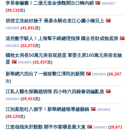
李長春嚇癱！二億元造金佛醜聞出口轉內銷
🖼️
2004/6/7
(
39,116
次)
胡啓立沒給好臉子 蔣彥永騎在老江心臟小橋兒上
🖼️
(
41,831
次)
2004/6/5
這些數字駭人！上海幫不睬總理指揮 國企吞財成無底洞
🖼️
(
22,272
次)
2004/6/5
國稅女局長50萬元美容屁股蛋 軍委主席100萬元美容老臉
蛋
🖼️
(
32,337
次)
2004/6/5
新華網六四出了一個狠擊江澤民的新聞
🖼️
(
26,207
2004/6/4
次)
江私人醫生探聽趙病情 四小時六四錄像胡編亂造
🖼️
(
29,413
次)
2004/6/3
江拍案怒吐八個字！新華網越報導越砸鍋
🖼️
2004/6/2
(
35,125
次)
江悠哉哉朱肝顫顫 開平作案哪是最大貪
🖼️
(
29,671
2004/6/1