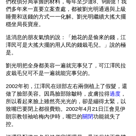
們稅偵分局掌握的材料，每年至少達8、9個億！我
們多年來一直要立案查處，都被劉光明通過與上級
睡覺和送錢的方式一一化解。劉光明繼續大搖大擺
穩坐局長寶座。
送消息的朋友氣憤的說：「她花的是偷來的錢，江
澤民可是大搖大擺的用人民的錢栽毛兒。」說的極
是。
劉光明把全身都美容一遍就完事兒了，可江澤民拉
皮栽毛兒可不是一遍就能完事兒的。
2002年初，江澤民在頭部左右兩側植上了假髮，還
做了臉部美容。因爲臉部除皺時，皮膚拉得
過度
，
所以看起來臉上雖然亮光光的，卻是繃得太緊，以
致嘴巴要閉上都很費勁。2002年4月21日江會見伊
朗宗教領袖哈梅內伊時，嘴巴的
關閉
功能就失了
控。