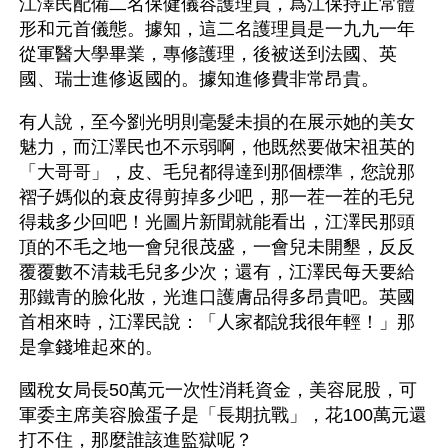
江澤民配備二名保健儀容護理員，爲江保持正常體
形和元首儀態。據知，這二名護理員是一九九一年
從軍醫大學畢業，專修護理，後被送到法國、英
國、瑞士進修返國的。據知進修費非常昂貴。
有人說，至今劉光明則毫髮未損的在展示她的美女
魅力，而江澤民也不示弱啊，他既然要做宋祖英的
「大哥哥」，皮、毛兒都得達到那個標準，您說那
褶子媽似的衰皮得剪掉多少吧，那一茬一茬的毛兒
得栽多少回吧！光圖片新聞就能看出，江澤民那頭
頂的不毛之地一會兒很茂盛，一會兒未開墾，反反
覆覆數不清栽毛兒多少次；還有，江澤民每天要給
那鐵青的臉化妝，光進口護膚品得多昂貴吧。英國
首相來時，江澤民說：「人家都說我很年輕！」那
是拿錢堆起來的。
國稅女局長50萬元一次性消耗資金，美容屁股，可
軍委主席美容臉蛋子是「長期抗戰」，花100萬元還
打不住，那麼誰該進監獄呢？