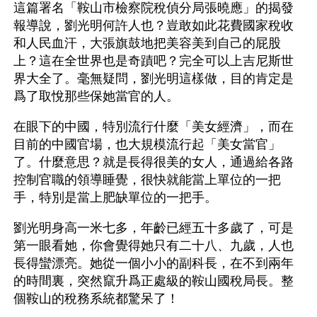
這篇署名「鞍山市檢察院稅偵分局張曉應」的揭發
報導說，劉光明何許人也？豈敢如此花費國家稅收
和人民血汗，大張旗鼓地把美容美到自己的屁股
上？這在全世界也是奇蹟吧？完全可以上吉尼斯世
界大全了。毫無疑問，劉光明這樣做，目的肯定是
爲了取悅那些保她當官的人。
在眼下的中國，特別流行什麼「美女經濟」，而在
目前的中國官場，也大規模流行起「美女當官」
了。什麼意思？就是長得很美的女人，通過給各路
控制官職的領導睡覺，很快就能當上單位的一把
手，特別是當上肥缺單位的一把手。
劉光明身高一米七多，年齡已經五十多歲了，可是
第一眼看她，你會覺得她只有二十八、九歲，人也
長得蠻漂亮。她從一個小小的副科長，在不到兩年
的時間裏，突然竄升爲正處級的鞍山國稅局長。整
個鞍山的稅務系統都驚呆了！