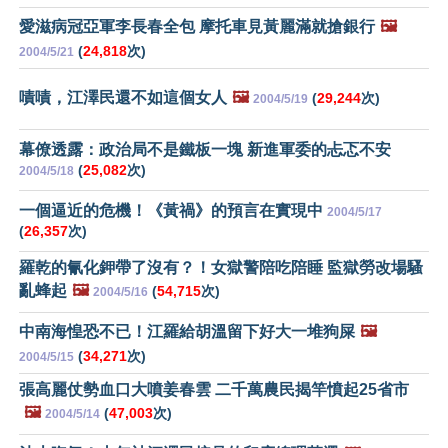
愛滋病冠亞軍李長春全包 摩托車見黃麗滿就搶銀行
🖼️
(
24,818
次)
2004/5/21
嘖嘖，江澤民還不如這個女人
🖼️
(
29,244
次)
2004/5/19
幕僚透露：政治局不是鐵板一塊 新進軍委的忐忑不安
(
25,082
次)
2004/5/18
一個逼近的危機！《黃禍》的預言在實現中
2004/5/17
(
26,357
次)
羅乾的氰化鉀帶了沒有？！女獄警陪吃陪睡 監獄勞改場騷
亂蜂起
🖼️
(
54,715
次)
2004/5/16
中南海惶恐不已！江羅給胡溫留下好大一堆狗屎
🖼️
(
34,271
次)
2004/5/15
張高麗仗勢血口大噴姜春雲 二千萬農民揭竿憤起25省市
🖼️
(
47,003
次)
2004/5/14