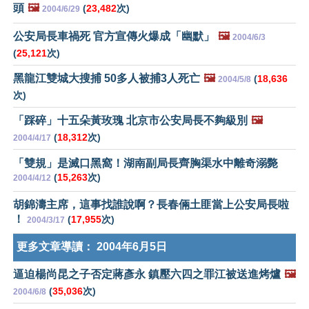
頭
🖼️
(
23,482
次)
2004/6/29
公安局長車禍死 官方宣傳火爆成「幽默」
🖼️
2004/6/3
(
25,121
次)
黑龍江雙城大搜捕 50多人被捕3人死亡
🖼️
(
18,636
2004/5/8
次)
「踩碎」十五朵黃玫瑰 北京市公安局長不夠級別
🖼️
(
18,312
次)
2004/4/17
「雙規」是滅口黑窩！湖南副局長齊胸渠水中離奇溺斃
(
15,263
次)
2004/4/12
胡錦濤主席，這事找誰說啊？長春倆土匪當上公安局長啦
！
(
17,955
次)
2004/3/17
更多文章導讀：
2004年6月5日
逼迫楊尚昆之子否定蔣彥永 鎮壓六四之罪江被送進烤爐
🖼️
(
35,036
次)
2004/6/8