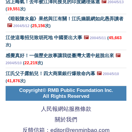
沾上晦氣！去年被江澤民接見的印度總理落選
🖼️
2004/5/13
(
19,551
次)
《暗殺陳水扁》果然與江有關！江氏嫡親網如此愚弄讀者
🖼️
(
25,156
次)
2004/5/12
江使這毒招兒致胡死地 中國要出大事
🖼️
(
45,663
2004/5/11
次)
感覺真好！一個歷史故事讓我從臺灣大選中超脫出來
🖼️
(
22,219
次)
2004/5/10
江氏父子露餡兒！四大商業銀行爆致命內幕
🖼️
2004/5/10
(
41,876
次)
Copyright© RMB Public Foundation Inc.
All Rights Reserved
人民報網站服務條款
關於我們
反饋信箱：
editor@renminbao.com