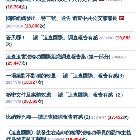
(
18,764
次)
國際組織發出「特三號」通告 追查中共公安部部長
🖼️
(
18,890
次)
2004/8/10
蒼天哪！──讀「追查國際」調查報告有感
(
19,652
2004/8/7
次)
追查迫害法輪功國際組織調查報告集 (第一部分)
2004/8/7
(
29,447
次)
一場絕對不對稱的較量──讀「追查國際」報告有感(3)
(
18,327
次)
2004/7/8
祕密文件及媒體效應──讀「追查國際」報告有感（2）
(
20,563
次)
2004/7/8
比納粹兇殘──讀追查國際報告有感 (1)
(
17,452
次)
2004/7/7
《追查國際》就發生在南非的槍擊法輪功學員的恐怖主義
行爲發表嚴正聲明
(
16,609
次)
2004/6/29