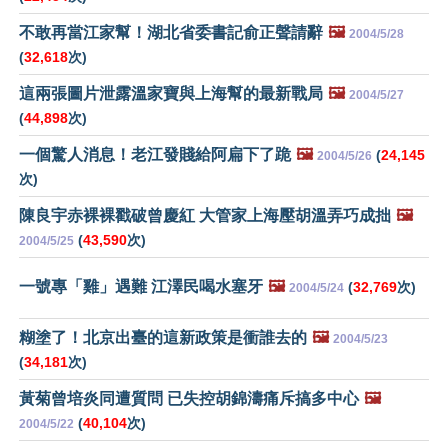
不敢再當江家幫！湖北省委書記俞正聲請辭
🖼️
2004/5/28
(
32,618
次)
這兩張圖片泄露溫家寶與上海幫的最新戰局
🖼️
2004/5/27
(
44,898
次)
一個驚人消息！老江發賤給阿扁下了跪
🖼️
(
24,145
2004/5/26
次)
陳良宇赤裸裸戳破曾慶紅 大管家上海壓胡溫弄巧成拙
🖼️
(
43,590
次)
2004/5/25
一號專「雞」遇難 江澤民喝水塞牙
🖼️
(
32,769
次)
2004/5/24
糊塗了！北京出臺的這新政策是衝誰去的
🖼️
2004/5/23
(
34,181
次)
黃菊曾培炎同遭質問 已失控胡錦濤痛斥搞多中心
🖼️
(
40,104
次)
2004/5/22