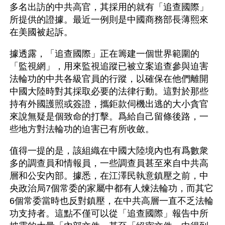
多名出訪的中共高官，其採用的就有「追查國際」
所提供的證據。最近一例則是中國商務部長薄熙來
在美國被起訴。
據透露，「追查國際」正在籌建一個世界範圍的
「監視網」，用來監視追蹤已被立案追查參與迫害
法輪功的中共各級官員的行蹤，以確保在他們離開
中國大陸時對其採取必要的法律行動。這對於那些
持有外國護照或簽證，攜鉅款伺機出逃的大小貪官
來說無疑是個致命的打擊。爲給自己留條後路，一
些地方對法輪功的迫害已有所收斂。
值得一提的是，該組織在中國大陸境內也有爲數衆
多的調查員和情報員，一些調查員甚至來自中共高
層和公安內部。據悉，在江澤民執意鎮壓之前，中
央政治局7個常委的家屬中都有人煉法輪功，而其它
6個常委當時也反對鎮壓，在中共高層一直不乏法輪
功支持者。這點不僅可以從「追查國際」報告中所