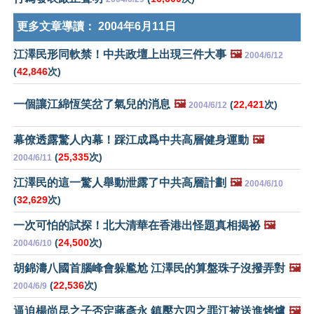
更多文章導讀：
2004年6月11日
江澤民形同軟禁！中共政壇上出現三件大事
🖼️
2004/6/12
(
42,846
次)
一個讓江綿恆笑岔了氣兒的消息
🖼️
(
22,421
次)
2004/6/12
幕僚透露驚人內幕！踩江成爲中共高層健身運動
🖼️
(
25,335
次)
2004/6/11
江澤民的這一驚人舉動泄露了中共高層計劃
🖼️
2004/6/10
(
32,629
次)
一次可怕的試探！北大清華在香港出怪題真相揭祕
🖼️
(
24,500
次)
2004/6/10
胡錦濤八國首腦峰會躲尷尬 江澤民的算盤珠子沒撥弄對
🖼️
(
22,536
次)
2004/6/9
逼迫楊尚昆之子否定蔣彥永 鎮壓六四之罪江被送進烤爐
🖼️