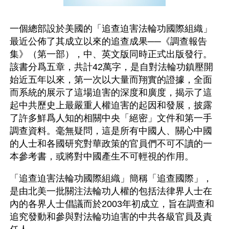
一個總部設於美國的「追查迫害法輪功國際組織」
最近公佈了其成立以來的追查成果──《調查報告
集》（第一部），中、英文版同時正式出版發行。
該書分爲五章，共計42萬字，是自對法輪功鎮壓開
始近五年以來，第一次以大量而翔實的證據，全面
而系統的展示了這場迫害的深度和廣度，揭示了這
起中共歷史上最嚴重人權迫害的起因和發展，披露
了許多鮮爲人知的相關中央「絕密」文件和第一手
調查資料。毫無疑問，這是所有中國人、關心中國
的人士和各國研究對華政策的官員們不可不讀的一
本參考書，或將對中國產生不可輕視的作用。
「追查迫害法輪功國際組織」簡稱「追查國際」，
是由北美一批關注法輪功人權的包括法律界人士在
內的各界人士倡議而於2003年初成立，旨在調查和
追究發動和參與對法輪功迫害的中共各級官員及責