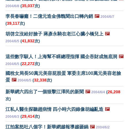
(
35,037
次)
2004/6/8
李長春嚇癱！二億元造金佛醜聞出口轉內銷
🖼️
2004/6/7
(
39,117
次)
胡啓立沒給好臉子 蔣彥永騎在老江心臟小橋兒上
🖼️
(
41,832
次)
2004/6/5
這些數字駭人！上海幫不睬總理指揮 國企吞財成無底洞
🖼️
(
22,272
次)
2004/6/5
國稅女局長50萬元美容屁股蛋 軍委主席100萬元美容老臉
蛋
🖼️
(
32,338
次)
2004/6/5
新華網六四出了一個狠擊江澤民的新聞
🖼️
(
26,208
2004/6/4
次)
江私人醫生探聽趙病情 四小時六四錄像胡編亂造
🖼️
(
29,414
次)
2004/6/3
江拍案怒吐八個字！新華網越報導越砸鍋
🖼️
2004/6/2