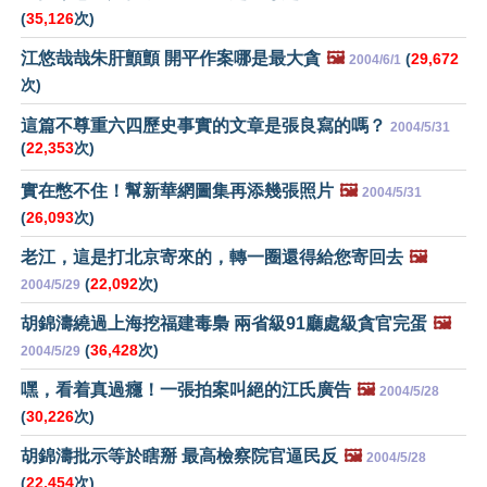
(
35,126
次)
江悠哉哉朱肝顫顫 開平作案哪是最大貪
🖼️
(
29,672
2004/6/1
次)
這篇不尊重六四歷史事實的文章是張良寫的嗎？
2004/5/31
(
22,353
次)
實在憋不住！幫新華網圖集再添幾張照片
🖼️
2004/5/31
(
26,093
次)
老江，這是打北京寄來的，轉一圈還得給您寄回去
🖼️
(
22,092
次)
2004/5/29
胡錦濤繞過上海挖福建毒梟 兩省級91廳處級貪官完蛋
🖼️
(
36,428
次)
2004/5/29
嘿，看着真過癮！一張拍案叫絕的江氏廣告
🖼️
2004/5/28
(
30,226
次)
胡錦濤批示等於瞎掰 最高檢察院官逼民反
🖼️
2004/5/28
(
22,454
次)