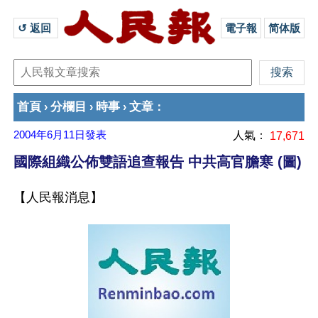
↺ 返回 
電子報
简体版
首頁
分欄目
時事
文章
›
›
›
：
2004年6月11日
發表
人氣：
17,671
國際組織公佈雙語追查報告 中共高官膽寒 (圖)
【人民報消息】