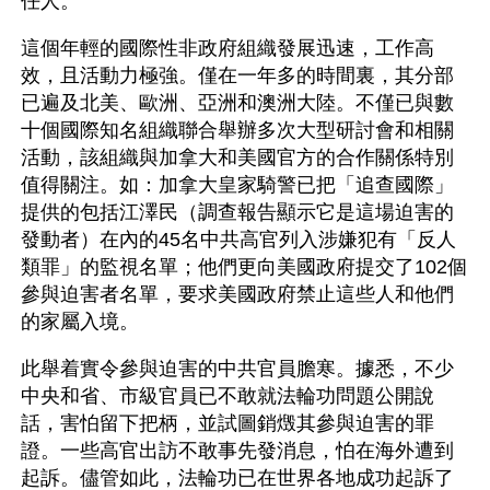
任人。
這個年輕的國際性非政府組織發展迅速，工作高
效，且活動力極強。僅在一年多的時間裏，其分部
已遍及北美、歐洲、亞洲和澳洲大陸。不僅已與數
十個國際知名組織聯合舉辦多次大型研討會和相關
活動，該組織與加拿大和美國官方的合作關係特別
值得關注。如：加拿大皇家騎警已把「追查國際」
提供的包括江澤民（調查報告顯示它是這場迫害的
發動者）在內的45名中共高官列入涉嫌犯有「反人
類罪」的監視名單；他們更向美國政府提交了102個
參與迫害者名單，要求美國政府禁止這些人和他們
的家屬入境。
此舉着實令參與迫害的中共官員膽寒。據悉，不少
中央和省、市級官員已不敢就法輪功問題公開說
話，害怕留下把柄，並試圖銷燬其參與迫害的罪
證。一些高官出訪不敢事先發消息，怕在海外遭到
起訴。儘管如此，法輪功已在世界各地成功起訴了