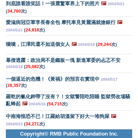
到底誰看誰笑話！一張震驚軍界上下的照片
🖼️
2004/5/21
(
34,780
次)
愛滋病冠亞軍李長春全包 摩托車見黃麗滿就搶銀行
🖼️
(
24,818
次)
2004/5/21
嘖嘖，江澤民還不如這個女人
🖼️
(
29,244
次)
2004/5/19
幕僚透露：政治局不是鐵板一塊 新進軍委的忐忑不安
(
25,082
次)
2004/5/18
一個逼近的危機！《黃禍》的預言在實現中
2004/5/17
(
26,357
次)
羅乾的氰化鉀帶了沒有？！女獄警陪吃陪睡 監獄勞改場騷
亂蜂起
🖼️
(
54,715
次)
2004/5/16
中南海惶恐不已！江羅給胡溫留下好大一堆狗屎
🖼️
(
34,271
次)
2004/5/15
Copyright© RMB Public Foundation Inc.