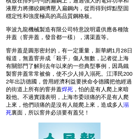
橫放在排列均勻的扁鋼上，通過強大的電焊功率和
液壓力將挪絞鋼擠壓入扁鋼內，從而得到焊點堅固
穩定性和強度極高的高品質鋼格板。
寧波九龍機械製造有限公司特意說明還供應各種陰
井蓋（窨井蓋，發音都一樣），溝渠蓋等。
窨井蓋是圓形密封的，有一定重量，新華網1月28日
報道，無蓋窨井成「殺手」傷人無數，記者從上海
有關部門了解到去年以來的一些典型事例，因爲鐵
製窨井蓋常常被偷，使不少人掉入溺死。江澤民200
2年出訪德國，曾用經濟利益要挾命令德國把他經過
的街道上所有的窨井蓋
焊死
，怕的是有人爬上來暗
殺他。不過實踐表明，上海市委頭痛的不是有人爬
上來，他們頭痛的是沒有人能爬上來，造成多人
溺
死
裏面，所以窨井必須要有蓋兒！