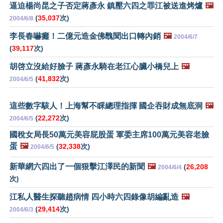
逼迫楊尚昆之子否定蔣彥永 鎮壓六四之罪江被送進烤爐
🖼️
(
35,037
次)
2004/6/8
李長春嚇癱！二億元造金佛醜聞出口轉內銷
🖼️
2004/6/7
(
39,117
次)
胡啓立沒給好臉子 蔣彥永騎在老江心臟小橋兒上
🖼️
(
41,832
次)
2004/6/5
這些數字駭人！上海幫不睬總理指揮 國企吞財成無底洞
🖼️
(
22,272
次)
2004/6/5
國稅女局長50萬元美容屁股蛋 軍委主席100萬元美容老臉
蛋
🖼️
(
32,338
次)
2004/6/5
新華網六四出了一個狠擊江澤民的新聞
🖼️
(
26,208
2004/6/4
次)
江私人醫生探聽趙病情 四小時六四錄像胡編亂造
🖼️
(
29,414
次)
2004/6/3