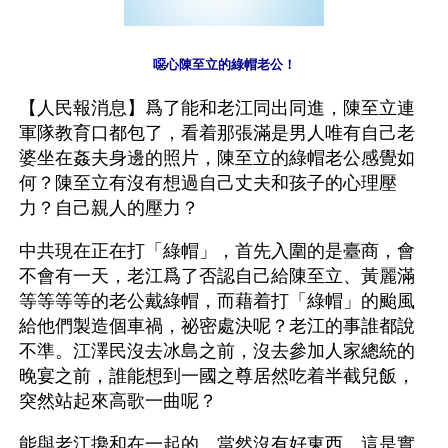
噁心陳至立的綠帽老公！
【人民報消息】爲了能和老江同出同進，陳至立連
軍隊教育口都包了，看着那張滿是男人唯有自己老
婆坐在姦夫身邊的照片，陳至立的綠帽老公感覺如
何？陳至立有沒有想過自己丈夫和孩子的心理壓
力？自己親人的壓力？ 
中共現在正在打「綠帽」，首先入圍的是臺商，會
不會有一天，老江爲了否認自己給陳至立、黃麗滿
等等等等的老公戴綠帽，而藉着打「綠帽」的颱風
給他們製造個車禍，祕密處決呢？老江的事誰都說
不準。江澤民沒去冰島之前，沒去參加人家總統的
晚宴之前，誰能想到一國之尊居然吃着半截兒飯，
突然站起來高歌一曲呢？ 
能與老江攙和在一起的，當然沒有好東西，這是實