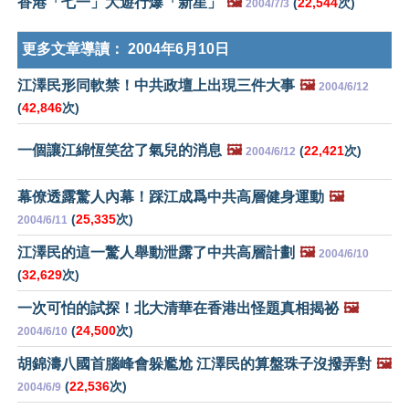
香港「七一」大遊行爆「新星」
🖼️
(
22,544
次)
2004/7/3
更多文章導讀：
2004年6月10日
江澤民形同軟禁！中共政壇上出現三件大事
🖼️
2004/6/12
(
42,846
次)
一個讓江綿恆笑岔了氣兒的消息
🖼️
(
22,421
次)
2004/6/12
幕僚透露驚人內幕！踩江成爲中共高層健身運動
🖼️
(
25,335
次)
2004/6/11
江澤民的這一驚人舉動泄露了中共高層計劃
🖼️
2004/6/10
(
32,629
次)
一次可怕的試探！北大清華在香港出怪題真相揭祕
🖼️
(
24,500
次)
2004/6/10
胡錦濤八國首腦峰會躲尷尬 江澤民的算盤珠子沒撥弄對
🖼️
(
22,536
次)
2004/6/9