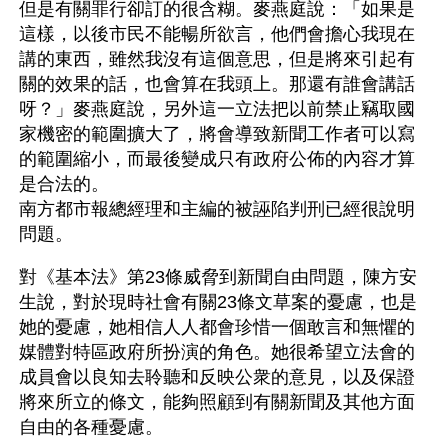
但是有關罪行卻訂的很含糊。麥燕庭說：「如果是
這樣，以後市民不能暢所欲言，他們會擔心我現在
講的東西，雖然我沒有這個意思，但是將來引起有
關的效果的話，也會算在我頭上。那還有誰會講話
呀？」麥燕庭說，另外這一立法把以前禁止竊取國
家機密的範圍擴大了，將會導致新聞工作者可以寫
的範圍縮小，而最後變成只有政府公佈的內容才算
是合法的。
南方都市報總經理和主編的被誣陷判刑已經很說明
問題。
對《基本法》第23條威脅到新聞自由問題，陳方安
生說，對於現時社會有關23條文草案的憂慮，也是
她的憂慮，她相信人人都會珍惜一個敢言和無懼的
媒體對特區政府所扮演的角色。她很希望立法會的
成員會以良知去聆聽和反映公衆的意見，以及保證
將來所立的條文，能夠照顧到有關新聞及其他方面
自由的各種憂慮。