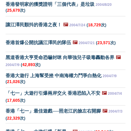
香港發明家的獲獎證明「三個代表」是垃圾
2004/8/20
(
25,679
次)
讓江澤民顫抖的香港之夜！
🖼️
(
18,729
次)
2004/7/24
香港首爆公開抗議江澤民的隊伍
🖼️
(
23,571
次)
2004/7/21
黑道香港大亨受命恐嚇封咪 向華強兒子吸毒轟動各界
🖼️
(
42,893
次)
2004/7/9
香港大遊行 上海幫受挫 中南海權力鬥爭白熱化
2004/7/9
(
21,026
次)
「七一」大遊行引爆兩岸交火 香港恐陷入不安
🖼️
2004/7/4
(
17,605
次)
香港「七一」最佳遊戲──照老江的臉左右開腳
🖼️
2004/7/3
(
22,329
次)