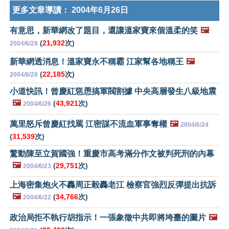
更多文章導讀：
2004年6月26日
有意思，新華網改了題目，還讓溫家寶來個溫柔的笑
🖼️
(
21,932
次)
2004/6/28
新華網透消息！溫家寶永不稱霸 江家幫各地稱王
🖼️
(
22,185
次)
2004/6/28
小道快訊！曾慶紅慫恿搞軍閥割據 中央高層發生八級地震
🖼️
(
43,921
次)
2004/6/26
萬里怒斥曾慶紅找罵 江密謀不流血軍事奪權
🖼️
2004/6/24
(
31,539
次)
驚動陳至立賀國強！重慶市高考滿分作文被判死刑的內幕
🖼️
(
29,751
次)
2004/6/23
上海密集炮火不轟周正毅轟老江 檢察官強烈反彈提出抗訴
🖼️
(
34,766
次)
2004/6/22
政治局拒不執行胡指示！一張象徵中共即將垮臺的圖片
🖼️