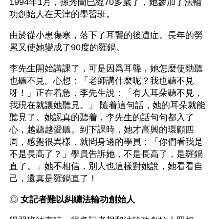
1994年1月，孫秀蘭已經70多歲了，她參加了法輪
功創始人在天津的學習班。
由於從小患傷寒，落下了耳聾的後遺症。長年的勞
累又使她變成了90度的羅鍋。
李先生開始講課了，可是因爲耳聾，她怎麼使勁聽
也聽不見。心想：「老師講什麼呢？我也聽不見
呀！」正在着急，李先生說：「有人耳朵聽不見，
我現在就讓她聽見。」 隨着這句話，她的耳朵就能
聽見了。她認真的聽着，李先生的話句句都入了
心，越聽越愛聽。到下課時，她才高興的環顧四
周，感覺很異樣，就問身邊的學員：「你們看我是
不是長高了？」學員告訴她，不是長高了，是羅鍋
直了。」她不相信，別人也這樣對她說，她看看自
己，還真是羅鍋直了！
◎ 
女記者難以糾纏法輪功創始人