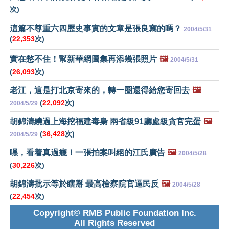
次)
這篇不尊重六四歷史事實的文章是張良寫的嗎？
2004/5/31
(
22,353
次)
實在憋不住！幫新華網圖集再添幾張照片
🖼️
2004/5/31
(
26,093
次)
老江，這是打北京寄來的，轉一圈還得給您寄回去
🖼️
(
22,092
次)
2004/5/29
胡錦濤繞過上海挖福建毒梟 兩省級91廳處級貪官完蛋
🖼️
(
36,428
次)
2004/5/29
嘿，看着真過癮！一張拍案叫絕的江氏廣告
🖼️
2004/5/28
(
30,226
次)
胡錦濤批示等於瞎掰 最高檢察院官逼民反
🖼️
2004/5/28
(
22,454
次)
Copyright© RMB Public Foundation Inc.
All Rights Reserved