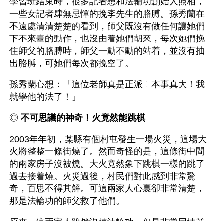
學習班結束時，很多記者想和法輪功創始人照相，
一些女記者肆無忌憚的挽李先生的胳膊。孫秀蘭在
不遠處清清楚楚的看到，師父既沒有做任何讓她們
下不來臺的動作，也沒由着她們胡來，每次她們挽
住師父的胳膊時，師父一動不動的站着，並沒有抽
出胳膊，可她們每次都挽空了。
孫秀蘭心想：「這位老師真是正派！本事真大！我
就學他的法了！」
◎ 
不可思議的神奇！火竟然能跳棋
2003年年初，某縣有個村屯發生一場火災，這場大
火將整整一條街燒了。然而奇怪的是，這條街中間
的兩家房子沒被燒。大火竟然象下跳棋一樣的跳了
過去接着燒。火災過後，村民們對此感到非常驚
奇，百思不得其解。可這兩家人心裏卻非常清楚，
那是法輪功的師父救了他們。