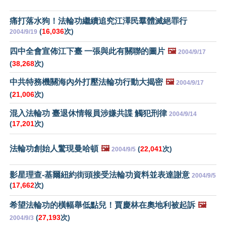
痛打落水狗！法輪功繼續追究江澤民羣體滅絕罪行
(
16,036
次)
2004/9/19
四中全會宣佈江下臺 一張與此有關聯的圖片
🖼️
2004/9/17
(
38,268
次)
中共特務機關海內外打壓法輪功行動大揭密
🖼️
2004/9/17
(
21,006
次)
混入法輪功 臺退休情報員涉嫌共諜 觸犯刑律
2004/9/14
(
17,201
次)
法輪功創始人驚現曼哈頓
🖼️
(
22,041
次)
2004/9/5
影星理查-基爾紐約街頭接受法輪功資料並表達謝意
2004/9/5
(
17,662
次)
希望法輪功的橫幅舉低點兒！賈慶林在奧地利被起訴
🖼️
(
27,193
次)
2004/9/3