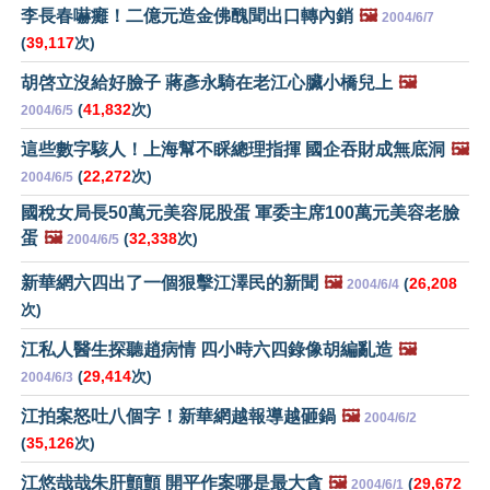
李長春嚇癱！二億元造金佛醜聞出口轉內銷
🖼️
2004/6/7
(
39,117
次)
胡啓立沒給好臉子 蔣彥永騎在老江心臟小橋兒上
🖼️
(
41,832
次)
2004/6/5
這些數字駭人！上海幫不睬總理指揮 國企吞財成無底洞
🖼️
(
22,272
次)
2004/6/5
國稅女局長50萬元美容屁股蛋 軍委主席100萬元美容老臉
蛋
🖼️
(
32,338
次)
2004/6/5
新華網六四出了一個狠擊江澤民的新聞
🖼️
(
26,208
2004/6/4
次)
江私人醫生探聽趙病情 四小時六四錄像胡編亂造
🖼️
(
29,414
次)
2004/6/3
江拍案怒吐八個字！新華網越報導越砸鍋
🖼️
2004/6/2
(
35,126
次)
江悠哉哉朱肝顫顫 開平作案哪是最大貪
🖼️
(
29,672
2004/6/1