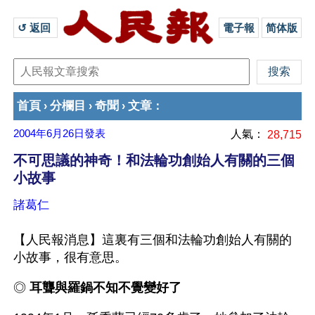
↺ 返回 
電子報
简体版
首頁
分欄目
奇聞
文章
›
›
›
：
2004年6月26日
發表
人氣：
28,715
不可思議的神奇！和法輪功創始人有關的三個
小故事
諸葛仁
【人民報消息】這裏有三個和法輪功創始人有關的
小故事，很有意思。
◎ 
耳聾與羅鍋不知不覺變好了