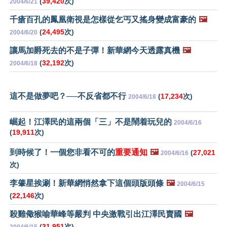
(
39,420
次)
2004/6/21
千瘡百孔的鳳凰衛視是怎樣從乞丐又搖身變成富豪的
🖼️
(
24,495
次)
2004/6/20
讓馬加爵死去的不是子彈！新華網今天透露真機
🖼️
(
32,192
次)
2004/6/18
這不是做夢吧？──不反省都不行
(
17,234
次)
2004/6/18
崛起！江澤民的這兩個「三」不是鬧着玩兒的
2004/6/16
(
19,911
次)
到時候了！一個您非看不可的
重要通知
🖼️
(
27,021
2004/6/16
次)
李肇星挨涮！新華網悄然拿下這個頭版頭條
🖼️
2004/6/15
(
22,146
次)
殺雞儆猴喻華峰等嚴判 中央激戰引出江澤民賣國
🖼️
(
31,951
次)