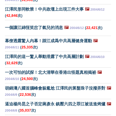
2004/6/15
江澤民形同軟禁！中共政壇上出現三件大事
🖼️
2004/6/12
(
42,846
次)
一個讓江綿恆笑岔了氣兒的消息
🖼️
(
22,421
次)
2004/6/12
幕僚透露驚人內幕！踩江成爲中共高層健身運動
🖼️
(
25,335
次)
2004/6/11
江澤民的這一驚人舉動泄露了中共高層計劃
🖼️
2004/6/10
(
32,629
次)
一次可怕的試探！北大清華在香港出怪題真相揭祕
🖼️
(
24,500
次)
2004/6/10
胡錦濤八國首腦峰會躲尷尬 江澤民的算盤珠子沒撥弄對
🖼️
(
22,536
次)
2004/6/9
逼迫楊尚昆之子否定蔣彥永 鎮壓六四之罪江被送進烤爐
🖼️
(
35,037
次)
2004/6/8