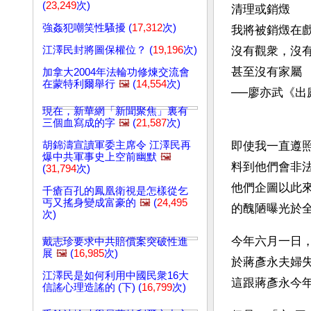
(
23,249
次)
清理或銷燬
強姦犯嘲笑性騷擾 (
17,312
次)
我將被銷燬在
江澤民封將圖保權位？ (
19,196
次)
沒有觀衆，沒
甚至沒有家屬
加拿大2004年法輪功修煉交流會
在蒙特利爾舉行
🖼️
(
14,554
次)
──廖亦武《出
現在，新華網「新聞聚焦」裏有
三個血寫成的字
🖼️
(
21,587
次)
胡錦濤宣讀軍委主席令 江澤民再
即使我一直遵
爆中共軍事史上空前幽默
🖼️
料到他們會非
(
31,794
次)
他們企圖以此
千瘡百孔的鳳凰衛視是怎樣從乞
丐又搖身變成富豪的
🖼️
(
24,495
的醜陋曝光於
次)
今年六月一日
戴志珍要求中共賠償案突破性進
展
🖼️
(
16,985
次)
於蔣彥永夫婦
江澤民是如何利用中國民衆16大
這跟蔣彥永今
信謠心理造謠的 (下) (
16,799
次)