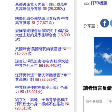
打印機版
幕僚透露驚人內幕！踩江成爲中
共高層健身運動
🖼️
(
25,335
次)
國際組織公佈雙語追查報告 中共
高官膽寒
🖼️
(
17,671
次)
分享至：
愛爾蘭總理會晤溫家寶 中國駐愛
大使主動約見學生聯合會 (
16,500
次)
八國峰會 美國薩瓦納被震撼
🖼️
(
16,697
次)
譴責江澤民迫害法輪功 杜導斌被
中共判刑三年
🖼️
(
16,445
次)
江澤民的這一驚人舉動泄露了中
共高層計劃
🖼️
(
32,629
次)
讀者留言反饋
中共駐波使館在華沙上演紅色暴
力
🖼️
(
18,021
次)
劉京的「高幹」子弟背景也和江
澤民烈士出身一樣經不住推敲
🖼️
(
20,519
次)