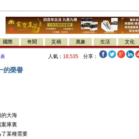
國際
奇聞
災禍
萬象
生活
文化
人氣：
18,535
分享：
發表
一的榮譽
】
頭的大海
檔案庫裏
爲了某種需要