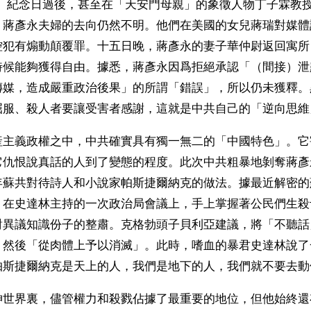
四」紀念日過後，甚至在「天安門母親」的象徵人物丁子霖教
，蔣彥永夫婦的去向仍然不明。他們在美國的女兒蔣瑞對媒體
控犯有煽動顛覆罪。十五日晚，蔣彥永的妻子華仲尉返回寓所
時候能夠獲得自由。據悉，蔣彥永因爲拒絕承認「（間接）泄
傳媒，造成嚴重政治後果」的所謂「錯誤」，所以仍未獲釋。
屈服、殺人者要讓受害者感謝，這就是中共自己的「逆向思維
産主義政權之中，中共確實具有獨一無二的「中國特色」。它
它仇恨說真話的人到了變態的程度。此次中共粗暴地剝奪蔣彥
年蘇共對待詩人和小說家帕斯捷爾納克的做法。據最近解密的
，在史達林主持的一次政治局會議上，手上掌握著公民們生殺
對異議知識份子的整肅。克格勃頭子貝利亞建議，將「不聽話
，然後「從肉體上予以消滅」。此時，嗜血的暴君史達林說了
帕斯捷爾納克是天上的人，我們是地下的人，我們就不要去動
神世界裏，儘管權力和殺戮佔據了最重要的地位，但他始終還