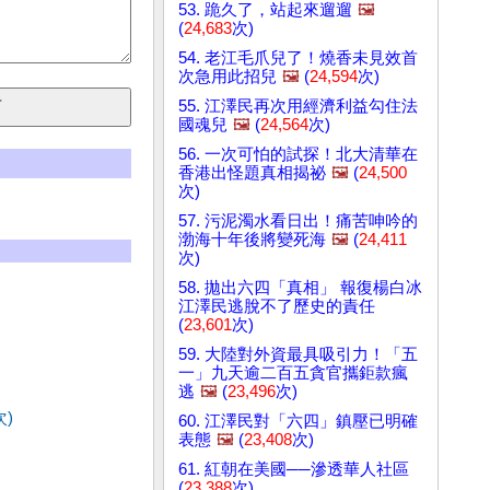
53. 跪久了，站起來遛遛
🖼️
(
24,683
次)
54. 老江毛爪兒了！燒香未見效首
次急用此招兒
🖼️
(
24,594
次)
55. 江澤民再次用經濟利益勾住法
國魂兒
🖼️
(
24,564
次)
56. 一次可怕的試探！北大清華在
香港出怪題真相揭祕
🖼️
(
24,500
次)
57. 污泥濁水看日出！痛苦呻吟的
渤海十年後將變死海
🖼️
(
24,411
次)
58. 拋出六四「真相」 報復楊白冰
江澤民逃脫不了歷史的責任
(
23,601
次)
59. 大陸對外資最具吸引力！「五
一」九天逾二百五貪官攜鉅款瘋
)
逃
🖼️
(
23,496
次)
次)
60. 江澤民對「六四」鎮壓已明確
表態
🖼️
(
23,408
次)
61. 紅朝在美國──滲透華人社區
(
23,388
次)