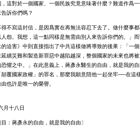
利，這對於一個國家、一個民族究竟意味著什麼？難道作爲一
來告訴你們嗎？
不得不寫這封信，是因爲實在再無法容忍下去了。做什麼事都
怒人怨。我想，這一點同樣是無需由別人來告訴你們的。」而
永的迫害》中則直接指出了中共這樣做將導致的後果：「一個
在延續災難和製造新罪惡中越陷越深，整個國家的未來也將被
的恐懼之中。」在此意義上，蔣彥永醫生的自由，就是我的自
「顛覆國家政權」的罪名，那麼我願意陪他一起坐牢──在這
自由也許是唯一的榮譽。
六月十八日
原題目：蔣彥永的自由，就是我的自由〕
ww.renminbao.com/rmb/articles/2004/6/19/31542b.html