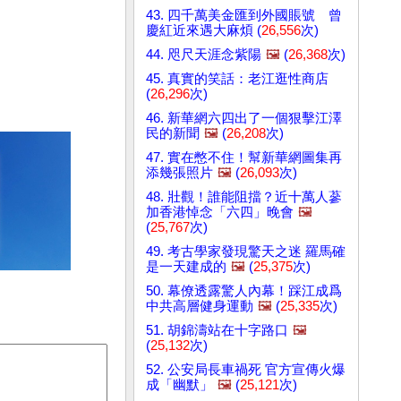
43. 四千萬美金匯到外國賬號 曾
慶紅近來遇大麻煩 (
26,556
次)
44. 咫尺天涯念紫陽
🖼️
(
26,368
次)
45. 真實的笑話：老江逛性商店
(
26,296
次)
46. 新華網六四出了一個狠擊江澤
民的新聞
🖼️
(
26,208
次)
47. 實在憋不住！幫新華網圖集再
添幾張照片
🖼️
(
26,093
次)
48. 壯觀！誰能阻擋？近十萬人蔘
加香港悼念「六四」晚會
🖼️
(
25,767
次)
49. 考古學家發現驚天之迷 羅馬確
是一天建成的
🖼️
(
25,375
次)
50. 幕僚透露驚人內幕！踩江成爲
中共高層健身運動
🖼️
(
25,335
次)
51. 胡錦濤站在十字路口
🖼️
(
25,132
次)
52. 公安局長車禍死 官方宣傳火爆
成「幽默」
🖼️
(
25,121
次)