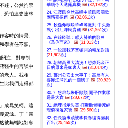
華網今天透露真機
🖼️
(
32,192
次)
不韙，公然拘禁
24. 江澤民突然高唱中華民國國歌
，恐怕連史達林
困惑辜振甫
🖼️
(
32,061
次)
25. 殺雞儆猴喻華峰等嚴判 中央激
戰引出江澤民賣國
🖼️
(
31,951
次)
作客時的情景。
26. 在線聆聽：感人肺腑的歌曲
《爲你而來》
🖼️
(
31,913
次)
和學者任不寐。
27. 一段讓我茅塞頓開的精采對話
(
31,903
次)
的關注、對專制
28. 朝鮮高層大清洗！想炸死金正
蔣醫生的言談中
日的原來是家裏人
🖼️
(
31,014
次)
的老人。我相
29. 鄭州公安出大事了！高層有人
要卸江澤民的一個膀子
🖼️
(
30,929
生比我們走得都
次)
30. 江悠哉哉朱肝顫顫 開平作案哪
是最大貪
🖼️
(
29,672
次)
31. 總理指示失靈 打斷肋骨嚇死經
」成爲笑柄。這
理藐視溫家寶
🖼️
(
29,560
次)
義資源。丁子霖
32. 任長霞事蹟被李長春編得漏洞
然被無端地剝奪
百出 (
29,459
次)