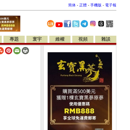
简体
-
正體
-
手機版
-
電子報
專題
寰宇
維權
視頻
雜談