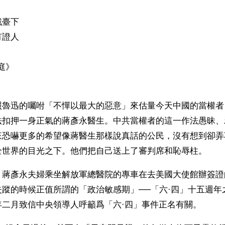
戲臺下
有證人
庭》
照魯迅的囑咐「不憚以最大的惡意」來估量今天中國的當權者
法扣押一身正氣的蔣彥永醫生。中共當權者的這一作法愚昧、
來恐嚇更多的希望像蔣醫生那樣說真話的公民，沒有想到卻弄
全世界的目光之下。他們把自己送上了審判席和恥辱柱。
，蔣彥永夫婦乘坐解放軍總醫院的專車在去美國大使館辦簽證
失蹤的時候正值所謂的「政治敏感期」──「六·四」十五週年
年二月致信中央領導人呼籲爲「六·四」事件正名有關。