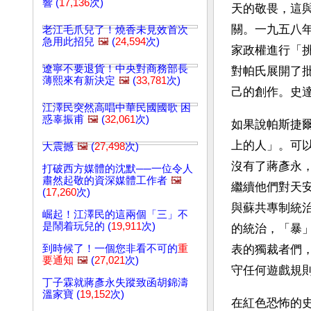
響 (
17,136
次)
天的敬畏，這
關。一九五八
老江毛爪兒了！燒香未見效首次
急用此招兒
🖼️
(
24,594
次)
家政權進行「
遼寧不要退貨！中央對商務部長
對帕氏展開了
薄熙來有新決定
🖼️
(
33,781
次)
己的創作。史
江澤民突然高唱中華民國國歌 困
惑辜振甫
🖼️
(
32,061
次)
如果說帕斯捷
上的人」。可
大震撼
🖼️
(
27,498
次)
沒有了蔣彥永
打破西方媒體的沈默──一位令人
肅然起敬的資深媒體工作者
🖼️
繼續他們對天
(
17,260
次)
與蘇共專制統
崛起！江澤民的這兩個「三」不
是鬧着玩兒的 (
19,911
次)
的統治，「暴
到時候了！一個您非看不可的
重
表的獨裁者們
要通知
🖼️
(
27,021
次)
守任何遊戲規
丁子霖就蔣彥永失蹤致函胡錦濤
溫家寶 (
19,152
次)
在紅色恐怖的