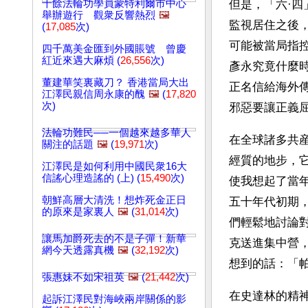
千餘法輪功學員蒙特利爾市中心
但是，「六·
舉辦遊行 觀衆反響熱烈
🖼️
監視居住之後
(
17,085
次)
可能被當局指
四千萬美金匯到外國賬號 曾慶
紅近來遇大麻煩 (
26,556
次)
彥永究竟什麼
董建華笑裏藏刀？ 香港當局大出
正名信給海外
江澤民親信周永康的醜
🖼️
(
17,820
次)
邪惡要讓正義
法輪功難民──一個越來越多華人
在全球諸多共
關注的話題
🖼️
(
19,971
次)
經質的地步，
江澤民是如何利用中國民衆16大
信謠心理造謠的 (上) (
15,490
次)
使我想起了當
朝鮮高層大清洗！想炸死金正日
五十年代初期
的原來是家裏人
🖼️
(
31,014
次)
們輕鬆地討論
讓馬加爵死去的不是子彈！新華
克送進集中營
網今天透露真機
🖼️
(
32,192
次)
想到的話：「
張惠妹不如宋祖英
🖼️
(
21,442
次)
在史達林的精
起訴江澤民對海峽兩岸關係的影