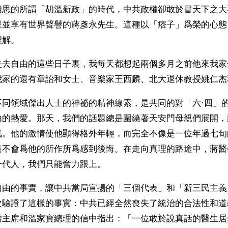
相思的所謂「胡溫新政」的時代，中共政權卻敢於冒天下之大
星並享有世界聲譽的蔣彥永先生。這種以「痞子」爲榮的心態
理解。
失去自由的這些日子裏，我每天都想起兩個多月之前他來我家
我家的還有章詒和女士、音樂家王西麟、北大退休教授姚仁杰
不同領域傑出人士的神祕的精神線索，是共同的對「六·四」
由的熱愛。那天，我們的話題總是圍繞著天安門母親們展開，
氣。他的激情使他顯得格外年輕，而完全不像是一位年過七旬
遠不會爲他的所作所爲感到後悔。在走向真理的路途中，蔣醫
一代人，我們只能奮力跟上。
自由的事實，讓中共當局宣揚的「三個代表」和「新三民主義
次驗證了這樣的事實：中共已經全然喪失了統治的合法性和道
濤主席和溫家寶總理的信中指出：「一位敢於說真話的醫生居