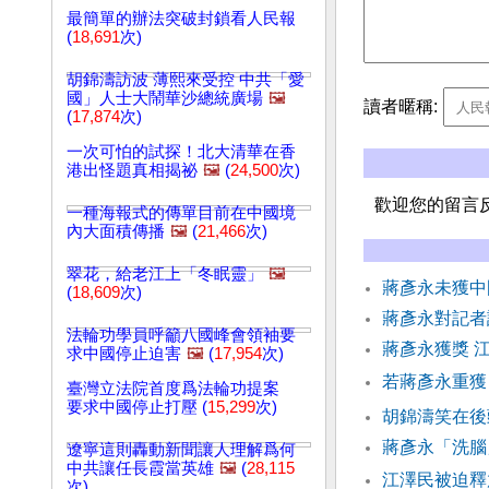
最簡單的辦法突破封鎖看人民報
(
18,691
次)
胡錦濤訪波 薄熙來受控 中共「愛
國」人士大鬧華沙總統廣場
🖼️
讀者暱稱:
(
17,874
次)
一次可怕的試探！北大清華在香
港出怪題真相揭祕
🖼️
(
24,500
次)
歡迎您的留言
一種海報式的傳單目前在中國境
內大面積傳播
🖼️
(
21,466
次)
翠花，給老江上「冬眠靈」
🖼️
蔣彥永未獲中
(
18,609
次)
蔣彥永對記者
法輪功學員呼籲八國峰會領袖要
蔣彥永獲獎 
求中國停止迫害
🖼️
(
17,954
次)
若蔣彥永重獲
臺灣立法院首度爲法輪功提案
要求中國停止打壓 (
15,299
次)
胡錦濤笑在後
蔣彥永「洗腦
遼寧這則轟動新聞讓人理解爲何
中共讓任長霞當英雄
🖼️
(
28,115
江澤民被迫釋
次)