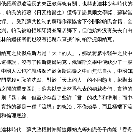
與俄羅斯源遠流長的東正教傳統有關，也與史達林少年時代的
年，帕氏的鉅著《日瓦格醫生》獲得了諾貝爾文學獎，蘇聯當
挑釁」。受到蘇共控制的蘇聯作家協會下令開除帕氏會籍，全
批判。帕氏被迫拒領諾獎並避居鄉下，但他始終沒有失去自由
達林的繼任者們也沒有把魔爪直接伸向帕斯捷爾納克。
爾納克之於俄羅斯乃是「天上的人」，那麼蔣彥永醫生之於中
以這樣說，沒有了帕斯捷爾納克，俄羅斯文學中便缺少了一股
，中國人民也許就將深陷於薩斯病毒之中而無法自拔，中國知
安門屠殺可恥的沈默。對於「天上的人」的不同態度，彰顯出
治之間的重要區別：蘇共以史達林爲代表的獨裁者們，實施的
」則「暴」矣，但至少存留了些許「君」的秩序和準則；而中
，實施的卻是一種「流氓」的統治，不僅殘暴，而且極端下流
則和倫理底線。
史達林時代，蘇共政權對帕斯捷爾納克等知識份子尚能「吞舟