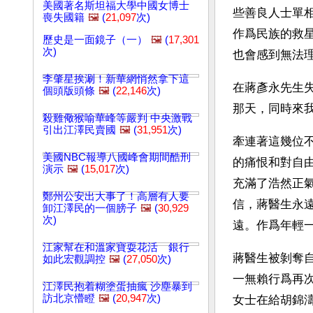
美國著名斯坦福大學中國女博士
些善良人士單
喪失國籍
🖼️
(
21,097
次)
作爲民族的救
歷史是一面鏡子（一）
🖼️
(
17,301
次)
也會感到無法
李肇星挨涮！新華網悄然拿下這
在蔣彥永先生
個頭版頭條
🖼️
(
22,146
次)
那天，同時來
殺雞儆猴喻華峰等嚴判 中央激戰
引出江澤民賣國
🖼️
(
31,951
次)
牽連著這幾位
美國NBC報導八國峰會期間酷刑
的痛恨和對自
演示
🖼️
(
15,017
次)
充滿了浩然正
鄭州公安出大事了！高層有人要
信，蔣醫生永
卸江澤民的一個膀子
🖼️
(
30,929
次)
遠。作爲年輕
江家幫在和溫家寶耍花活 銀行
蔣醫生被剝奪
如此宏觀調控
🖼️
(
27,050
次)
一無賴行爲再
江澤民抱着糊塗蛋抽瘋 沙塵暴到
訪北京懵瞪
🖼️
(
20,947
次)
女士在給胡錦