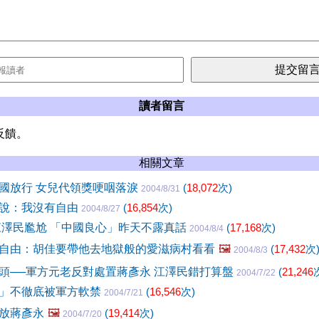
讀者留言
反饋。
相關文章
國放行 女兒代領獎哽咽落淚
(
18,072
次)
2004/8/31
說：我沒有自由
(
16,854
次)
2004/8/27
江澤民尷尬 「中國良心」昨天不露真話
(
17,168
次)
2004/8/4
自由：胡佳要帶他去地獄般的愛滋病村看看
🖼️
(
17,432
次
2004/8/3
頭──軍方元老反對處置蔣彥永 江澤民錯打算盤
(
21,246
2004/7/22
」不徹底被軍方軟禁
(
16,546
次)
2004/7/21
放蔣彥永
🖼️
(
19,414
次)
2004/7/20