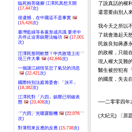
了說真話的權
臨死抱菩薩腳 江澤民異想天開
(
17,447
次)
還需要由別人
很遺憾，在中國這不是事實
🖼️
(
15,426
次)
我今天之所以
臺灣藍綠等各黨形成共識 要求中
了就會激起天
共停止迫害鎮壓法輪功
🖼️
(
17,001
次)
民族良知蔣彥
的政權，只能
江澤民形同軟禁！中共政壇上出
現三件大事
🖼️
(
42,846
次)
現人權大災難
一個讓江綿恆笑岔了氣兒的消息
醫生被控犯有
🖼️
(
22,421
次)
的國度，失去
國際特別法庭籌委會: 「決不」
(
18,382
次)
江澤民對「六四」鎮壓已明確表
──二零零四年
態
🖼️
(
23,408
次)
「六四」光碟露殺機
🖼️
(
22,076
(大紀元) 〔
次)
對薄熙來反應的反應 (
15,738
次)
文章網址: http://w