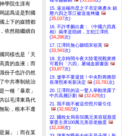
神學院生涯有
15. 逼迫楊尚昆之子否定蔣彥永 鎮
局認爲這是對國
壓六四之罪江被送進烤爐
🖼️
(
35,037
次)
國上下的媒體都
16. 不許李鵬出書：《中國六四真
，依然能繼續自
相》揭李是陪綁，主犯江澤民
(
34,286
次)
17. 江澤民無心聽唱宋祖英
🖼️
(
33,943
次)
國同樣也是「天
18. 北京時間今夜大陸電視觀衆將
高貴的血液；而
可看到「六四」屠城血腥畫面
🖼️
(
33,877
次)
識份子也許仍然
19. 遼寧不要退貨！中央對商務部
了中共專制統治
長薄熙來有新決定
🖼️
(
33,781
次)
20. 江澤民的這一驚人舉動泄露了
是一種「暴君」
中共高層計劃
🖼️
(
32,629
次)
共以毛澤東爲代
21. 我不能不被這些照片吸引住
無恥，根本不遵
🖼️
(
32,582
次)
22. 國稅女局長50萬元美容屁股蛋
軍委主席100萬元美容老臉蛋
🖼️
(
32,338
次)
是漏」；而在某
23. 讓馬加爵死去的不是子彈！新