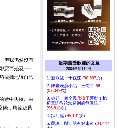
，但我仍然沒有
近期最受歡迎的文章
邪惡而殘忍──
2004年6月19日
巧成拙地讓自己
1. 新歌謠：十踩江 (
98,697
次)
2. 舞臺表演小品：三句半
🖼️
(
97,049
次)
3. 掀起一個全民
救孩子
運動！把
的途中失蹤。由
這童謠教給您見到的每個孩子
之際，輿論認爲
(
96,818
次)
4. 踩江謠 (
95,101
次)
5. 民謠：踩江就有好未來 (
94,447