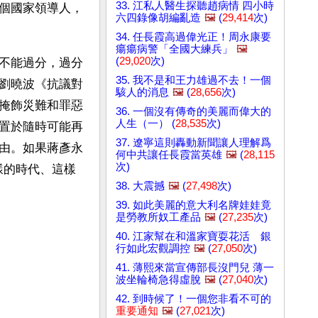
33. 江私人醫生探聽趙病情 四小時
個國家領導人，
六四錄像胡編亂造
🖼️
(
29,414
次)
34. 任長霞高過偉光正！周永康要
瘍瘍病警「全國大練兵」
🖼️
(
29,020
次)
不能過分，過分
35. 我不是和王力雄過不去！一個
劉曉波《抗議對
駭人的消息
🖼️
(
28,656
次)
掩飾災難和罪惡
36. 一個沒有傳奇的美麗而偉大的
人生（一） (
28,535
次)
置於隨時可能再
37. 遼寧這則轟動新聞讓人理解爲
由。如果蔣彥永
何中共讓任長霞當英雄
🖼️
(
28,115
次)
樣的時代、這樣
38. 大震撼
🖼️
(
27,498
次)
39. 如此美麗的意大利名牌娃娃竟
是勞教所奴工產品
🖼️
(
27,235
次)
40. 江家幫在和溫家寶耍花活 銀
行如此宏觀調控
🖼️
(
27,050
次)
41. 薄熙來當宣傳部長沒門兒 薄一
波坐輪椅急得虛脫
🖼️
(
27,040
次)
42. 到時候了！一個您非看不可的
重要通知
🖼️
(
27,021
次)