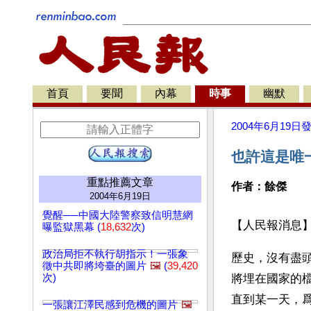
首頁
要聞
內幕
時事
幽默
2004年6月19日
也許這是唯
重點推薦文章
作者：餘傑
2004年6月19日
覺醒──中國大陸警察致信明慧網
【人民報消息
曝監獄黑幕 (
18,632
次)
政治局拒不執行胡指示！一張象
歷史，沒有盡
徵中共即將垮臺的圖片
🖼️
(
39,420
次)
將埋在國家的
直到某一天，
一張讓江澤民感到危機的圖片
🖼️