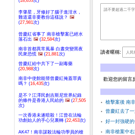
(
18,659
次)
李肇星，牙修好了腦子進泔水，
難道還非要教你這樣說？
🖼️
(
27,981
次)
曾慶紅省事了 南非槍擊案已經水
落石出
🖼️
(
32,584
次)
南非首都異常風暴 白晝突變黑夜
讀者暱稱:
民衆恐慌
🖼️
(
21,881
次)
曾慶紅給中共下了一副毒藥
(
20,988
次)
南非中使館能替曾慶紅掩蓋罪責
歡迎您的留言
嗎？ (
16,435
次)
是不？江澤民創吉斯尼世界紀錄
的條件是香港人民給的
🖼️
(
27,505
槍擊案後 南
次)
曾慶紅去了一
一次香港未遂暗殺！江曾在法輪
功創始人的手心兒裏轉 (
22,453
次)
好一封強硬的
南非槍案中右
AK47！南非謀殺法輪功學員的槍