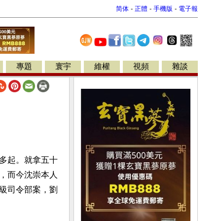
简体
-
正體
-
手機版
-
電子報
專題
寰宇
維權
視頻
雜談
多起。就拿五十
，而今沈崇本人
級司令部案，劉