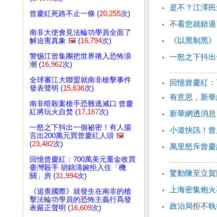
是不？江澤民
曾慶紅死路不止一條 (
20,255
次)
不看您就錯過
南非大使會見法輪功學員全面了
《以黑制黑》
解迫害真象
🖼️
(
16,794
次)
警惕江曾集團把世界捲入恐怖浪
一怒之下抖出
潮 (
16,962
次)
全球審江大聯盟就南非槍擊事件
回憶曾慶紅：
發表聲明 (
15,636
次)
有意思，新華
南非暗殺案槍手恐難逃滅口 曾慶
紅將玩火自焚 (
17,167
次)
新華網透消息
一怒之下抖出一個祕密！有人揚
小道快訊！曾
言出200萬元買曾慶紅人頭
🖼️
(
23,482
次)
萬里怒斥曾慶
回憶曾慶紅：700萬美元重金收買
臺灣殺手 胡錦濤婉拒入住「機
驚動陳至立賀
關」房 (
31,994
次)
上海密集炮火
《追查國際》就發生在南非的槍
擊法輪功學員的恐怖主義行爲發
政治局拒不執
表嚴正聲明 (
16,609
次)