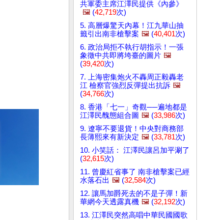
共軍委主席江澤民提供《內參》
 
🖼️
(
42,719
次)
5. 高層爆驚天內幕！江九華山抽
籤引出南非槍擊案
🖼️
(
40,401
次)
6. 政治局拒不執行胡指示！一張
象徵中共即將垮臺的圖片
🖼️
(
39,420
次)
7. 上海密集炮火不轟周正毅轟老
江 檢察官強烈反彈提出抗訴
🖼️
(
34,766
次)
8. 香港「七一」奇觀──遍地都是
江澤民醜態組合圖
🖼️
(
33,986
次)
9. 遼寧不要退貨！中央對商務部
長薄熙來有新決定
🖼️
(
33,781
次)
10. 小笑話： 江澤民讓呂加平涮了
(
32,615
次)
11. 曾慶紅省事了 南非槍擊案已經
水落石出
🖼️
(
32,584
次)
12. 讓馬加爵死去的不是子彈！新
華網今天透露真機
🖼️
(
32,192
次)
13. 江澤民突然高唱中華民國國歌