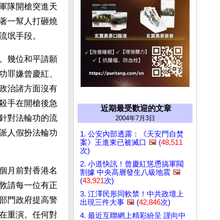
軍隊開槍突進天
著一幫人打砸燒
流氓手段。 
。幾位和平請願
功罪嫌曾慶紅、
政治諸方面沒有
殺手在開槍後急
近期最受歡迎的文章
針對法輪功的流
2004年7月3日
派人假扮法輪功
1. 公安內部透露：《天安門自焚
案》王進東已被滅口
🖼️
(
48,511
次)
2. 小道快訊！曾慶紅慫恿搞軍閥
個月前對香港名
割據 中央高層發生八級地震
🖼️
(
43,921
次)
敦請每一位有正
3. 江澤民形同軟禁！中共政壇上
部門政府提高警
出現三件大事
🖼️
(
42,846
次)
在重演。任何對
4. 最近互聯網上精彩紛呈 謹向中