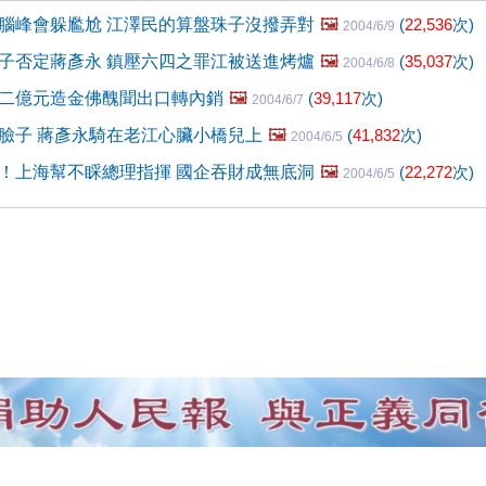
腦峰會躲尷尬 江澤民的算盤珠子沒撥弄對
🖼️
(
22,536
次)
2004/6/9
子否定蔣彥永 鎮壓六四之罪江被送進烤爐
🖼️
(
35,037
次)
2004/6/8
二億元造金佛醜聞出口轉內銷
🖼️
(
39,117
次)
2004/6/7
臉子 蔣彥永騎在老江心臟小橋兒上
🖼️
(
41,832
次)
2004/6/5
！上海幫不睬總理指揮 國企吞財成無底洞
🖼️
(
22,272
次)
2004/6/5