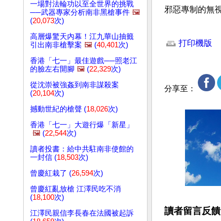
一場對法輪功以至全世界的挑戰
邪惡專制的無
──武器專家分析南非黑槍事件
🖼️
(
20,073
次)
文章網址: http://w
高層爆驚天內幕！江九華山抽籤
打印機版
引出南非槍擊案
🖼️
(
40,401
次)
香港「七一」最佳遊戲──照老江
的臉左右開腳
🖼️
(
22,329
次)
從沈崇被強姦到南非謀殺案
分享至：
(
20,104
次)
撼動世紀的槍聲 (
18,026
次)
香港「七一」大遊行爆「新星」
🖼️
(
22,544
次)
讀者投書：給中共駐南非使館的
一封信 (
18,503
次)
曾慶紅栽了 (
26,594
次)
曾慶紅亂放槍 江澤民吃不消
(
18,100
次)
讀者留言反饋
江澤民親信李長春在法國被起訴