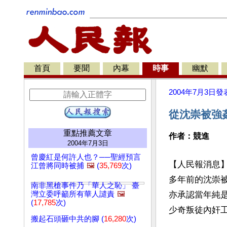
首頁
要聞
內幕
時事
幽默
2004年7月3日
發
從沈崇被強
重點推薦文章
作者：競進
2004年7月3日
曾慶紅是何許人也？──聖經預言
【人民報消息
江曾將同時被捕
🖼️
(
35,769
次)
多年前的沈崇
南非黑槍事件乃「華人之恥」 臺
灣立委呼籲所有華人譴責
🖼️
亦承認當年純
(
17,785
次)
少奇叛徒內奸
搬起石頭砸中共的腳 (
16,280
次)