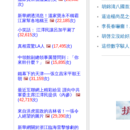
次)
胡錦濤八國首
新華網透消息！溫家寶永不稱霸
逼迫楊尚昆之
江家幫各地稱王
🖼️
(
22,185
次)
李長春嚇癱！
小笑話： 江澤民讓呂加平涮了
(
32,615
次)
胡啓立沒給好
這些數字駭人
真相震驚LA人
🖼️
(
17,495
次)
中領館副總領事厲聲問到：「你
來幹什麼？」
🖼️
(
15,895
次)
鐵幕下的天津──張立昌宋平順王
朝
🖼️
(
31,159
次)
最近互聯網上精彩紛呈 謹向中共
軍委主席江澤民提供《內參》
🖼️
(
42,719
次)
來自洪虎當政的吉林省！一張令
人絕望的圖片
🖼️
(
29,390
次)
新華網關於浙江臨海雷擊慘劇的