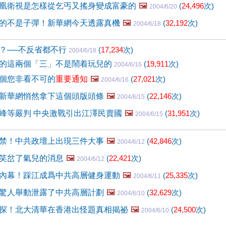
凰衛視是怎樣從乞丐又搖身變成富豪的
🖼️
(
24,496
次)
2004/6/20
的不是子彈！新華網今天透露真機
🖼️
(
32,192
次)
2004/6/18
？──不反省都不行
(
17,234
次)
2004/6/18
的這兩個「三」不是鬧着玩兒的
(
19,911
次)
2004/6/16
個您非看不可的
重要通知
🖼️
(
27,021
次)
2004/6/16
新華網悄然拿下這個頭版頭條
🖼️
(
22,146
次)
2004/6/15
峰等嚴判 中央激戰引出江澤民賣國
🖼️
(
31,951
次)
2004/6/15
禁！中共政壇上出現三件大事
🖼️
(
42,846
次)
2004/6/12
笑岔了氣兒的消息
🖼️
(
22,421
次)
2004/6/12
內幕！踩江成爲中共高層健身運動
🖼️
(
25,335
次)
2004/6/11
驚人舉動泄露了中共高層計劃
🖼️
(
32,629
次)
2004/6/10
探！北大清華在香港出怪題真相揭祕
🖼️
(
24,500
次)
2004/6/10