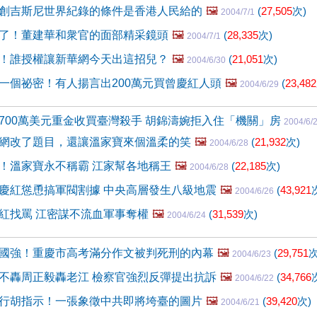
創吉斯尼世界紀錄的條件是香港人民給的
🖼️
(
27,505
次)
2004/7/1
了！董建華和衆官的面部精采鏡頭
🖼️
(
28,335
次)
2004/7/1
！誰授權讓新華網今天出這招兒？
🖼️
(
21,051
次)
2004/6/30
一個祕密！有人揚言出200萬元買曾慶紅人頭
🖼️
(
23,482
2004/6/29
700萬美元重金收買臺灣殺手 胡錦濤婉拒入住「機關」房
2004/6/
網改了題目，還讓溫家寶來個溫柔的笑
🖼️
(
21,932
次)
2004/6/28
！溫家寶永不稱霸 江家幫各地稱王
🖼️
(
22,185
次)
2004/6/28
慶紅慫恿搞軍閥割據 中央高層發生八級地震
🖼️
(
43,921
2004/6/26
紅找罵 江密謀不流血軍事奪權
🖼️
(
31,539
次)
2004/6/24
國強！重慶市高考滿分作文被判死刑的內幕
🖼️
(
29,751
次
2004/6/23
不轟周正毅轟老江 檢察官強烈反彈提出抗訴
🖼️
(
34,766
2004/6/22
行胡指示！一張象徵中共即將垮臺的圖片
🖼️
(
39,420
次)
2004/6/21