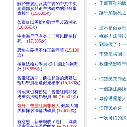
千瘡百孔的鳳
關於曾慶紅及其主管的中共中央
組織部參與迫害法輪功的部分事
讓馬加爵死去
實報告 (
15,630
次)
曾慶紅以黑槍挑戰世界反恐潮流
(
16,066
次)
這不是做夢吧
崛起！江澤民
中南海早已有令：「可以開槍打
死」 (
17,385
次)
到時候了！一
恐怖主義擋不住正義呼聲 (
15,130
李肇星挨涮！
次)
殺雞儆猴喻華
槍擊法輪功學員 從中國延伸到海
外 (
15,596
次)
曾慶紅訪非，前往起訴的澳籍法
江澤民形同軟
輪功學員稱遭僱兇槍擊 (
15,180
次)
一個讓江綿恆
薄熙來也有份兒！曾慶紅南非僱
兇重傷法輪功學員
🖼️
(
16,537
次)
幕僚透露驚人
號外！曾慶紅南非殺人
僱黑人開
江澤民的這一
黑槍掃射法輪功學員 (
17,616
次)
一次可怕的試
有意思，新華網改了題目，還讓
溫家寶來個溫柔的笑
🖼️
(
21,932