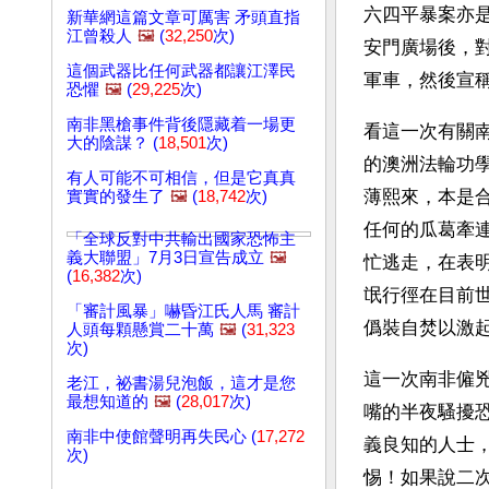
六四平暴案亦
新華網這篇文章可厲害 矛頭直指
江曾殺人
🖼️
(
32,250
次)
安門廣場後，
這個武器比任何武器都讓江澤民
軍車，然後宣
恐懼
🖼️
(
29,225
次)
南非黑槍事件背後隱藏着一場更
看這一次有關
大的陰謀？ (
18,501
次)
的澳洲法輪功
有人可能不可相信，但是它真真
薄熙來，本是
實實的發生了
🖼️
(
18,742
次)
任何的瓜葛牽
「全球反對中共輸出國家恐怖主
義大聯盟」7月3日宣告成立
🖼️
忙逃走，在表
(
16,382
次)
氓行徑在目前
「審計風暴」嚇昏江氏人馬 審計
僞裝自焚以激
人頭每顆懸賞二十萬
🖼️
(
31,323
次)
這一次南非僱
老江，祕書湯兒泡飯，這才是您
最想知道的
🖼️
(
28,017
次)
嘴的半夜騷擾
南非中使館聲明再失民心 (
17,272
義良知的人士
次)
惕！如果說二