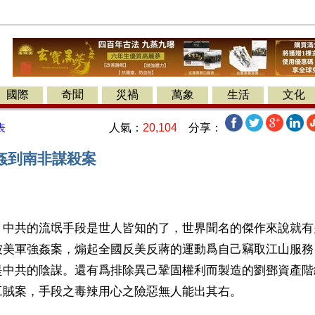
國際
奇聞
災禍
萬象
生活
文化
人氣：
20,104
分享：
表
姦到南非謀殺案
】中共的流氓手段是世人皆知的了，世界聞名的傑作來說就有
被美軍強姦案，煽起全國反美反蔣的運動爲自己竊取江山服務
是中共的陰謀。還有爲排除異己鞏固權利而製造的劉鄧資產階
工賊案，手段之毒辣用心之險惡無人能出其右。 