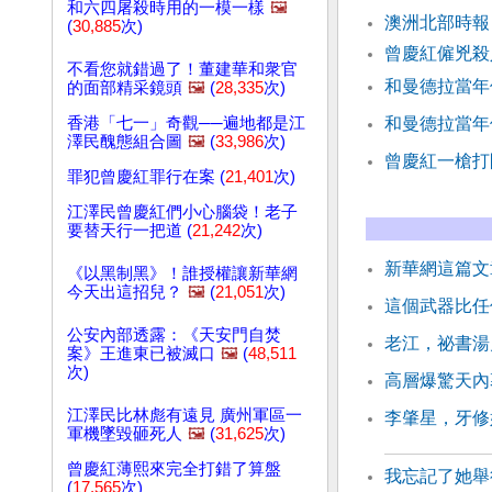
和六四屠殺時用的一模一樣
🖼️
澳洲北部時報
(
30,885
次)
曾慶紅僱兇殺
不看您就錯過了！董建華和衆官
和曼德拉當年
的面部精采鏡頭
🖼️
(
28,335
次)
香港「七一」奇觀──遍地都是江
和曼德拉當年
澤民醜態組合圖
🖼️
(
33,986
次)
曾慶紅一槍打
罪犯曾慶紅罪行在案 (
21,401
次)
江澤民曾慶紅們小心腦袋！老子
要替天行一把道 (
21,242
次)
新華網這篇文
《以黑制黑》！誰授權讓新華網
今天出這招兒？
🖼️
(
21,051
次)
這個武器比任
公安內部透露：《天安門自焚
老江，祕書湯
案》王進東已被滅口
🖼️
(
48,511
次)
高層爆驚天內
江澤民比林彪有遠見 廣州軍區一
李肇星，牙修
軍機墜毀砸死人
🖼️
(
31,625
次)
曾慶紅薄熙來完全打錯了算盤
我忘記了她舉
(
17,565
次)