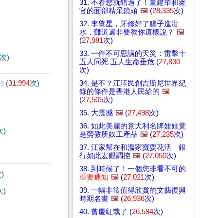
31. 不看您就錯過了！董建華和衆
官的面部精采鏡頭
🖼️
(
28,335
次)
32. 李肇星，牙修好了腦子進泔
水，難道還非要教你這樣說？
🖼️
(
27,981
次)
33. 一件不可思議的天災：雷擊十
次)
五人同死 五人生命垂危 (
27,830
次)
(
31,994
次)
34. 是不？江澤民創吉斯尼世界紀
29
錄的條件是香港人民給的
🖼️
(
27,505
次)
35. 大震撼
🖼️
(
27,498
次)
36. 如此美麗的意大利名牌娃娃竟
次)
是勞教所奴工產品
🖼️
(
27,235
次)
37. 江家幫在和溫家寶耍花活 銀
行如此宏觀調控
🖼️
(
27,050
次)
38. 到時候了！一個您非看不可的
)
重要通知
🖼️
(
27,021
次)
39. 一幅非常值得欣賞的文藝復興
次)
時期名畫
🖼️
(
26,936
次)
40. 曾慶紅栽了 (
26,594
次)