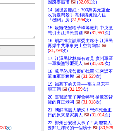
困惑辜振甫
🖼️
(
32,061
次)
14. 回憶曾慶紅：700萬美元重金
收買臺灣殺手 胡錦濤婉拒入住
「機關」房 (
31,994
次)
15. 殺雞儆猴喻華峰等嚴判 中央激
戰引出江澤民賣國
🖼️
(
31,951
次)
16. 胡錦濤宣讀軍委主席令 江澤民
再爆中共軍事史上空前幽默
🖼️
(
31,794
次)
17. 江澤民比林彪有遠見 廣州軍區
一軍機墜毀砸死人
🖼️
(
31,625
次)
18. 萬里怒斥曾慶紅找罵 江密謀不
流血軍事奪權
🖼️
(
31,539
次)
19. 鐵幕下的天津──張立昌宋平
順王朝
🖼️
(
31,159
次)
20. 臺警證實子彈會轉彎 槍擊案背
後的真正老闆
🖼️
(
31,018
次)
21. 朝鮮高層大清洗！想炸死金正
日的原來是家裏人
🖼️
(
31,014
次)
)
22. 鄭州公安出大事了！高層有人
030
次)
要卸江澤民的一個膀子
🖼️
(
30,929