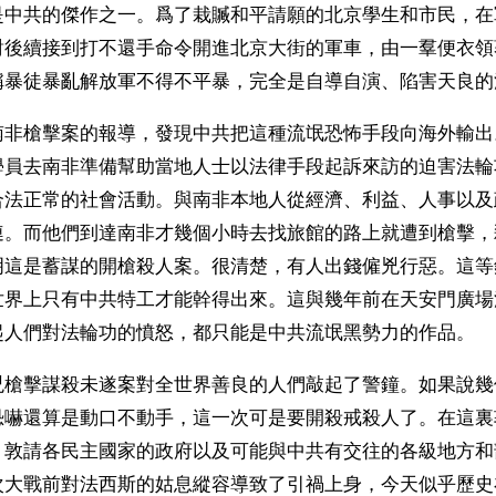
是中共的傑作之一。爲了栽贓和平請願的北京學生和市民，在
對後續接到打不還手命令開進北京大街的軍車，由一羣便衣領
稱暴徒暴亂解放軍不得不平暴，完全是自導自演、陷害天良的
南非槍擊案的報導，發現中共把這種流氓恐怖手段向海外輸出
學員去南非準備幫助當地人士以法律手段起訴來訪的迫害法輪
合法正常的社會活動。與南非本地人從經濟、利益、人事以及
連。而他們到達南非才幾個小時去找旅館的路上就遭到槍擊，
明這是蓄謀的開槍殺人案。很清楚，有人出錢僱兇行惡。這等
世界上只有中共特工才能幹得出來。這與幾年前在天安門廣場
起人們對法輪功的憤怒，都只能是中共流氓黑勢力的作品。 
兇槍擊謀殺未遂案對全世界善良的人們敲起了警鐘。如果說幾
恐嚇還算是動口不動手，這一次可是要開殺戒殺人了。在這裏
，敦請各民主國家的政府以及可能與中共有交往的各級地方和
次大戰前對法西斯的姑息縱容導致了引禍上身，今天似乎歷史