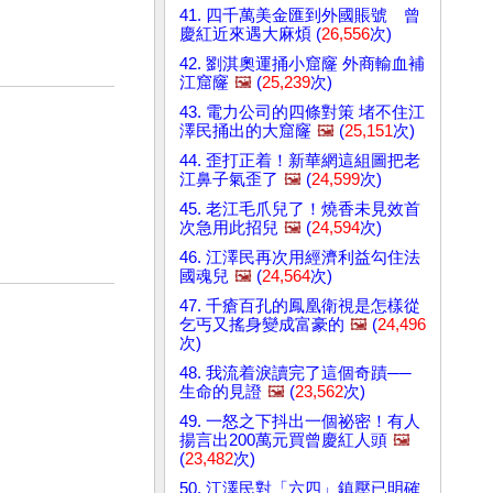
41. 四千萬美金匯到外國賬號 曾
慶紅近來遇大麻煩 (
26,556
次)
42. 劉淇奧運捅小窟窿 外商輸血補
江窟窿
🖼️
(
25,239
次)
43. 電力公司的四條對策 堵不住江
澤民捅出的大窟窿
🖼️
(
25,151
次)
44. 歪打正着！新華網這組圖把老
江鼻子氣歪了
🖼️
(
24,599
次)
45. 老江毛爪兒了！燒香未見效首
次急用此招兒
🖼️
(
24,594
次)
46. 江澤民再次用經濟利益勾住法
國魂兒
🖼️
(
24,564
次)
47. 千瘡百孔的鳳凰衛視是怎樣從
乞丐又搖身變成富豪的
🖼️
(
24,496
次)
48. 我流着淚讀完了這個奇蹟──
生命的見證
🖼️
(
23,562
次)
49. 一怒之下抖出一個祕密！有人
揚言出200萬元買曾慶紅人頭
🖼️
(
23,482
次)
50. 江澤民對「六四」鎮壓已明確