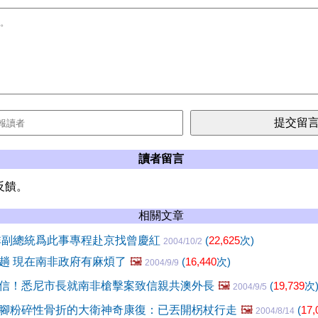
讀者留言
反饋。
相關文章
非副總統爲此事專程赴京找曾慶紅
(
22,625
次)
2004/10/2
趟 現在南非政府有麻煩了
🖼️
(
16,440
次)
2004/9/9
信！悉尼市長就南非槍擊案致信親共澳外長
🖼️
(
19,739
次
2004/9/5
腳粉碎性骨折的大衛神奇康復：已丟開柺杖行走
🖼️
(
17,
2004/8/14