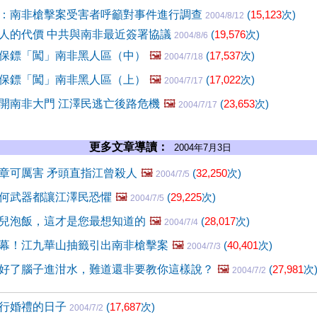
：南非槍擊案受害者呼籲對事件進行調查
(
15,123
次)
2004/8/12
人的代價 中共與南非最近簽署協議
(
19,576
次)
2004/8/6
保鏢「闖」南非黑人區（中）
🖼️
(
17,537
次)
2004/7/18
保鏢「闖」南非黑人區（上）
🖼️
(
17,022
次)
2004/7/17
開南非大門 江澤民逃亡後路危機
🖼️
(
23,653
次)
2004/7/17
更多文章導讀：
2004年7月3日
章可厲害 矛頭直指江曾殺人
🖼️
(
32,250
次)
2004/7/5
何武器都讓江澤民恐懼
🖼️
(
29,225
次)
2004/7/5
兒泡飯，這才是您最想知道的
🖼️
(
28,017
次)
2004/7/4
幕！江九華山抽籤引出南非槍擊案
🖼️
(
40,401
次)
2004/7/3
好了腦子進泔水，難道還非要教你這樣說？
🖼️
(
27,981
次
2004/7/2
行婚禮的日子
(
17,687
次)
2004/7/2