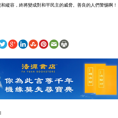
視和縱容，終將變成對和平民主的威脅。善良的人們警惕啊！
ww.renminbao.com/rmb/articles/2004/7/3/31729b.html
: