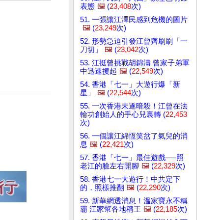
表態
🖼️
(
23,408
次)
51. 一張讓江澤民感到危機的圖片
🖼️
(
23,249
次)
52. 形勢急迫引發江曾齊刷刷「一
刀切」
🖼️
(
23,042
次)
53. 江挺曾挑戰胡錦濤 曾家子弟軍
中迅速攫起
🖼️
(
22,549
次)
54. 香港「七一」大遊行爆「新
星」
🖼️
(
22,544
次)
55. 一次香港未遂暗殺！江曾在法
輪功創始人的手心兒裏轉 (
22,453
次)
56. 一個讓江綿恆笑岔了氣兒的消
息
🖼️
(
22,421
次)
57. 香港「七一」最佳遊戲──照
老江的臉左右開腳
🖼️
(
22,329
次)
58. 香港七一大遊行！中共定下
的，照樣推翻
🖼️
(
22,290
次)
59. 新華網透消息！溫家寶永不稱
霸 江家幫各地稱王
🖼️
(
22,185
次)