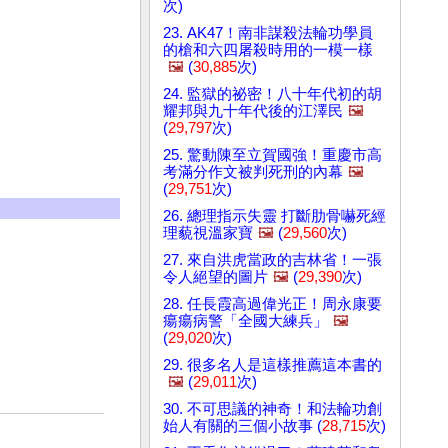
次)
23. AK47！南非謀殺法輪功學員
的槍和六四屠殺時用的一模一樣
🖼️
(
30,885
次)
24. 監獄的祕密！八十年代初的胡
耀邦與九十年代後的江澤民
🖼️
(
29,797
次)
25. 驚動陳至立賀國強！重慶市高
考滿分作文被判死刑的內幕
🖼️
(
29,751
次)
26. 總理指示失靈 打斷肋骨嚇死經
理藐視溫家寶
🖼️
(
29,560
次)
27. 來自洪虎當政的吉林省！一張
令人絕望的圖片
🖼️
(
29,390
次)
28. 任長霞高過偉光正！周永康要
瘍瘍病警「全國大練兵」
🖼️
(
29,020
次)
29. 很多名人是這樣推薦這本書的
)
🖼️
(
29,011
次)
30. 不可思議的神奇！和法輪功創
始人有關的三個小故事 (
28,715
次)