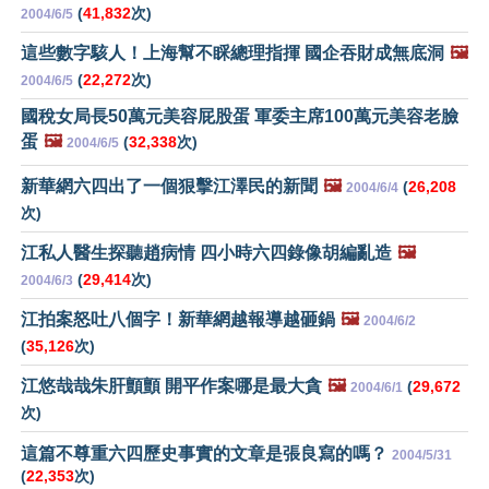
(
41,832
次)
2004/6/5
這些數字駭人！上海幫不睬總理指揮 國企吞財成無底洞
🖼️
(
22,272
次)
2004/6/5
國稅女局長50萬元美容屁股蛋 軍委主席100萬元美容老臉
蛋
🖼️
(
32,338
次)
2004/6/5
新華網六四出了一個狠擊江澤民的新聞
🖼️
(
26,208
2004/6/4
次)
江私人醫生探聽趙病情 四小時六四錄像胡編亂造
🖼️
(
29,414
次)
2004/6/3
江拍案怒吐八個字！新華網越報導越砸鍋
🖼️
2004/6/2
(
35,126
次)
江悠哉哉朱肝顫顫 開平作案哪是最大貪
🖼️
(
29,672
2004/6/1
次)
這篇不尊重六四歷史事實的文章是張良寫的嗎？
2004/5/31
(
22,353
次)