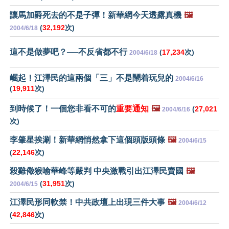
讓馬加爵死去的不是子彈！新華網今天透露真機
🖼️
(
32,192
次)
2004/6/18
這不是做夢吧？──不反省都不行
(
17,234
次)
2004/6/18
崛起！江澤民的這兩個「三」不是鬧着玩兒的
2004/6/16
(
19,911
次)
到時候了！一個您非看不可的
重要通知
🖼️
(
27,021
2004/6/16
次)
李肇星挨涮！新華網悄然拿下這個頭版頭條
🖼️
2004/6/15
(
22,146
次)
殺雞儆猴喻華峰等嚴判 中央激戰引出江澤民賣國
🖼️
(
31,951
次)
2004/6/15
江澤民形同軟禁！中共政壇上出現三件大事
🖼️
2004/6/12
(
42,846
次)