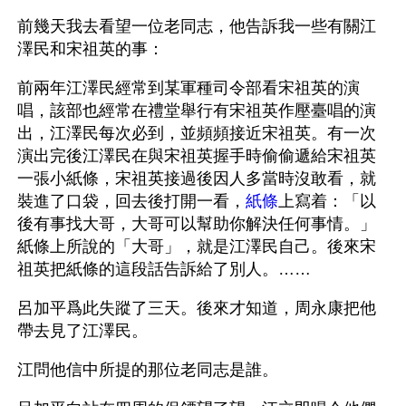
前幾天我去看望一位老同志，他告訴我一些有關江
澤民和宋祖英的事：
前兩年江澤民經常到某軍種司令部看宋祖英的演
唱，該部也經常在禮堂舉行有宋祖英作壓臺唱的演
出，江澤民每次必到，並頻頻接近宋祖英。有一次
演出完後江澤民在與宋祖英握手時偷偷遞給宋祖英
一張小紙條，宋祖英接過後因人多當時沒敢看，就
裝進了口袋，回去後打開一看，
紙條
上寫着：「以
後有事找大哥，大哥可以幫助你解決任何事情。」
紙條上所說的「大哥」，就是江澤民自己。後來宋
祖英把紙條的這段話告訴給了別人。……
呂加平爲此失蹤了三天。後來才知道，周永康把他
帶去見了江澤民。
江問他信中所提的那位老同志是誰。