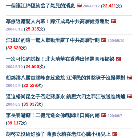
一個讓江綿恆笑岔了氣兒的消息
🖼️
(
22,421
次)
2004/6/12
幕僚透露驚人內幕！踩江成爲中共高層健身運動
🖼️
(
25,335
次)
2004/6/11
江澤民的這一驚人舉動泄露了中共高層計劃
🖼️
2004/6/10
(
32,629
次)
一次可怕的試探！北大清華在香港出怪題真相揭祕
🖼️
(
24,500
次)
2004/6/10
胡錦濤八國首腦峰會躲尷尬 江澤民的算盤珠子沒撥弄對
🖼️
(
22,536
次)
2004/6/9
逼迫楊尚昆之子否定蔣彥永 鎮壓六四之罪江被送進烤爐
🖼️
(
35,037
次)
2004/6/8
李長春嚇癱！二億元造金佛醜聞出口轉內銷
🖼️
2004/6/7
(
39,117
次)
胡啓立沒給好臉子 蔣彥永騎在老江心臟小橋兒上
🖼️