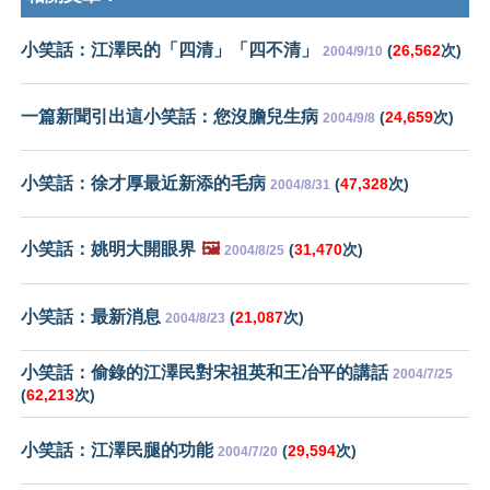
小笑話：江澤民的「四清」「四不清」
(
26,562
次)
2004/9/10
一篇新聞引出這小笑話：您沒膽兒生病
(
24,659
次)
2004/9/8
小笑話：徐才厚最近新添的毛病
(
47,328
次)
2004/8/31
小笑話：姚明大開眼界
🖼️
(
31,470
次)
2004/8/25
小笑話：最新消息
(
21,087
次)
2004/8/23
小笑話：偷錄的江澤民對宋祖英和王冶平的講話
2004/7/25
(
62,213
次)
小笑話：江澤民腿的功能
(
29,594
次)
2004/7/20