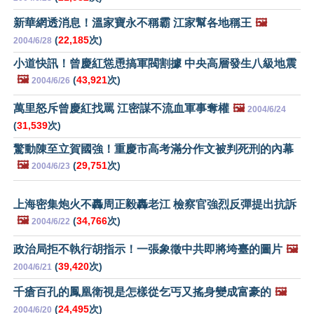
新華網透消息！溫家寶永不稱霸 江家幫各地稱王
🖼️
(
22,185
次)
2004/6/28
小道快訊！曾慶紅慫恿搞軍閥割據 中央高層發生八級地震
🖼️
(
43,921
次)
2004/6/26
萬里怒斥曾慶紅找罵 江密謀不流血軍事奪權
🖼️
2004/6/24
(
31,539
次)
驚動陳至立賀國強！重慶市高考滿分作文被判死刑的內幕
🖼️
(
29,751
次)
2004/6/23
上海密集炮火不轟周正毅轟老江 檢察官強烈反彈提出抗訴
🖼️
(
34,766
次)
2004/6/22
政治局拒不執行胡指示！一張象徵中共即將垮臺的圖片
🖼️
(
39,420
次)
2004/6/21
千瘡百孔的鳳凰衛視是怎樣從乞丐又搖身變成富豪的
🖼️
(
24,495
次)
2004/6/20