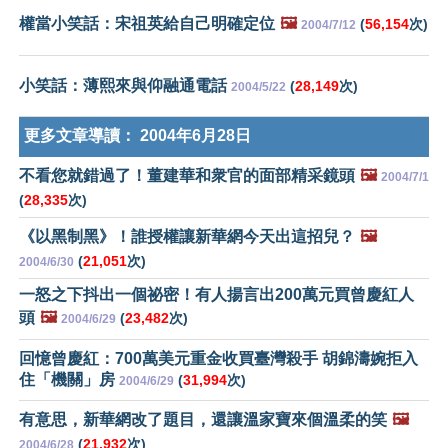
權當小笑話：宋祖英給自己明確定位
🖼️
(
56,154
次)
2004/7/12
小笑話：薄熙來與仰融通電話
(
28,149
次)
2004/5/22
更多文章導讀：
2004年6月28日
不看您就錯過了！董建華和衆官的面部精采鏡頭
🖼️
2004/7/1
(
28,335
次)
《以黑制黑》！誰授權讓新華網今天出這招兒？
🖼️
(
21,051
次)
2004/6/30
一怒之下抖出一個祕密！有人揚言出200萬元買曾慶紅人
頭
🖼️
(
23,482
次)
2004/6/29
回憶曾慶紅：700萬美元重金收買臺灣殺手 胡錦濤婉拒入
住「機關」房
(
31,994
次)
2004/6/29
有意思，新華網改了題目，還讓溫家寶來個溫柔的笑
🖼️
(
21,932
次)
2004/6/28