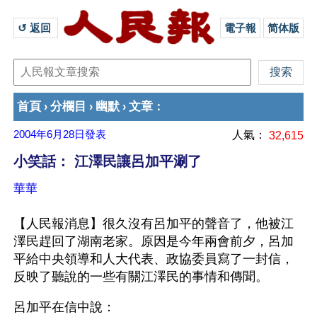
↺ 返回 
電子報
简体版
首頁
分欄目
幽默
文章
›
›
›
：
2004年6月28日
發表
人氣：
32,615
小笑話： 江澤民讓呂加平涮了
華華
【人民報消息】很久沒有呂加平的聲音了，他被江
澤民趕回了湖南老家。原因是今年兩會前夕，呂加
平給中央領導和人大代表、政協委員寫了一封信，
反映了聽說的一些有關江澤民的事情和傳聞。
呂加平在信中說：