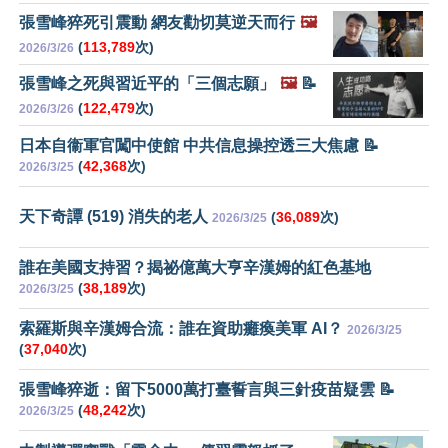
張雪峰猝死引震動 網友勸切莫逆天而行
🖼️
(
113,789
次)
2026/3/26
張雪峰之死與習近平的「三個志願」
🖼️
📝
(
122,479
次)
2026/3/26
日本自衞軍官闖中使館 中共信息操控透三大焦慮 📝
(
42,368
次)
2026/3/25
天下奇譚 (519) 消失的老人
(
36,089
次)
2026/3/25
誰在美國支持習？揭祕億萬大亨辛漢姆的紅色基地
(
38,189
次)
2026/3/25
索羅斯與辛漢姆合流：誰在資助癱瘓美軍 AI？
2026/3/25
(
37,040
次)
張雪峰猝逝：留下5000萬打臺誓言與三針疫苗疑雲 📝
(
48,242
次)
2026/3/25