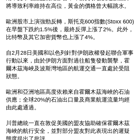
將導致利率維持在高位，黃金的價格曾大幅跳水。

歐洲股市上演強勁反轉，斯托克600指數(Stoxx 600)
在早盤下跌約1.5%後，最終反彈上漲了2%。此外，
比特幣及其它加密貨幣也上漲了4%。

自2月28日美國和以色列針對伊朗政權發起聯合軍事
行動以來，由於伊朗方面對過往船隻發動襲擊，霍
爾木茲海峽及波斯灣地區的航運交通一直處於受阻
狀態。

歐洲和亞洲地區高度依賴來自霍爾木茲海峽的石油
供應；全球20%的石油出口量及商業航運流量均經
由此處通過。

川普總統一直在敦促美國的盟友協助確保霍爾木茲
海峽的航行安全，並對部分盟友對此表現出的遲疑
態度提出了批評。
