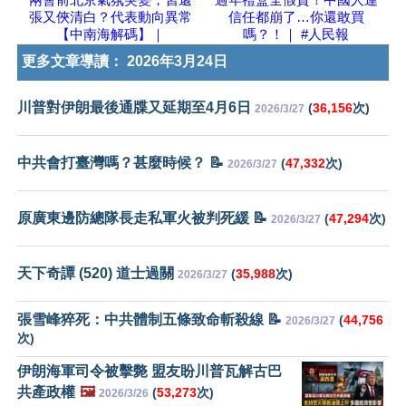
張又俠清白？代表動向異常
信任都崩了…你還敢買
【中南海解碼】｜
嗎？！｜ #人民報
更多文章導讀：
2026年3月24日
川普對伊朗最後通牒又延期至4月6日
(
36,156
次)
2026/3/27
中共會打臺灣嗎？甚麼時候？ 📝
(
47,332
次)
2026/3/27
原廣東邊防總隊長走私軍火被判死緩 📝
(
47,294
次)
2026/3/27
天下奇譚 (520) 道士過關
(
35,988
次)
2026/3/27
張雪峰猝死：中共體制五條致命斬殺線 📝
(
44,756
2026/3/27
次)
伊朗海軍司令被擊斃 盟友盼川普瓦解古巴
共產政權
🖼️
(
53,273
次)
2026/3/26