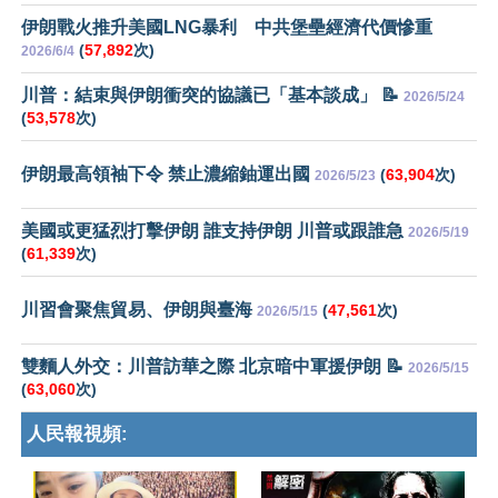
伊朗戰火推升美國LNG暴利 中共堡壘經濟代價慘重
(
57,892
次)
2026/6/4
川普：結束與伊朗衝突的協議已「基本談成」 📝
2026/5/24
(
53,578
次)
伊朗最高領袖下令 禁止濃縮鈾運出國
(
63,904
次)
2026/5/23
美國或更猛烈打擊伊朗 誰支持伊朗 川普或跟誰急
2026/5/19
(
61,339
次)
川習會聚焦貿易、伊朗與臺海
(
47,561
次)
2026/5/15
雙麵人外交：川普訪華之際 北京暗中軍援伊朗 📝
2026/5/15
(
63,060
次)
人民報視頻: