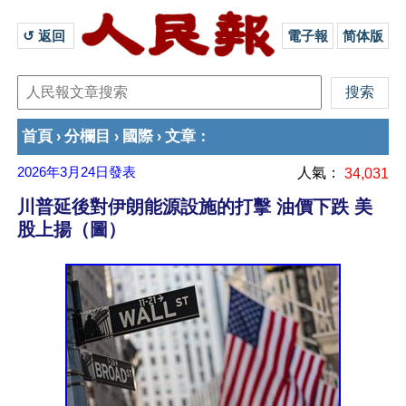
↺ 返回 
電子報
简体版
首頁
分欄目
國際
文章
›
›
›
：
2026年3月24日
發表
人氣：
34,031
川普延後對伊朗能源設施的打擊 油價下跌 美
股上揚（圖）