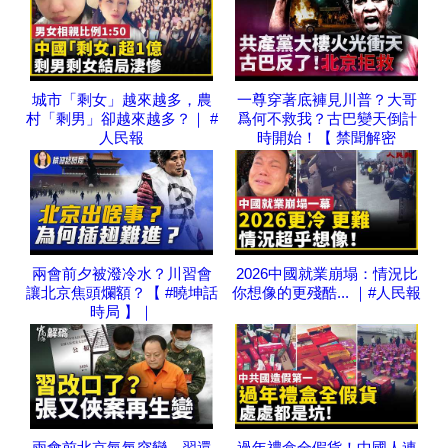
城市「剩女」越來越多，農
一尊穿著底褲見川普？大哥
村「剩男」卻越來越多？｜ #
爲何不救我？古巴變天倒計
人民報
時開始！【 禁聞解密
兩會前夕被潑冷水？川習會
2026中國就業崩塌：情況比
讓北京焦頭爛額？【 #曉坤話
你想像的更殘酷... ｜#人民報
時局 】｜
兩會前北京氣氛突變，習還
過年禮盒全假貨！中國人連