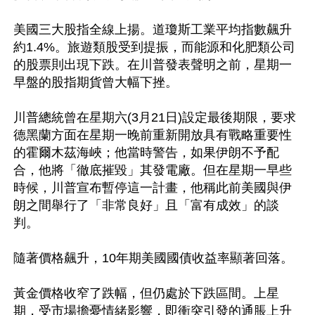
美國三大股指全線上揚。道瓊斯工業平均指數飆升
約1.4%。旅遊類股受到提振，而能源和化肥類公司
的股票則出現下跌。在川普發表聲明之前，星期一
早盤的股指期貨曾大幅下挫。

川普總統曾在星期六(3月21日)設定最後期限，要求
德黑蘭方面在星期一晚前重新開放具有戰略重要性
的霍爾木茲海峽；他當時警告，如果伊朗不予配
合，他將「徹底摧毀」其發電廠。但在星期一早些
時候，川普宣布暫停這一計畫，他稱此前美國與伊
朗之間舉行了「非常良好」且「富有成效」的談
判。

隨著價格飆升，10年期美國國債收益率顯著回落。

黃金價格收窄了跌幅，但仍處於下跌區間。上星
期，受市場擔憂情緒影響，即衝突引發的通脹上升