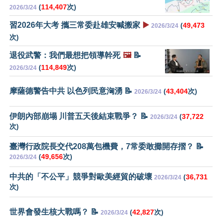
(
114,407
次)
2026/3/24
習2026年大考 攜三常委赴雄安喊搬家
▶️
(
49,473
2026/3/24
次)
退役武警：我們最想把領導幹死
🖼️
📝
(
114,849
次)
2026/3/24
摩薩德警告中共 以色列民意洶湧 📝
(
43,404
次)
2026/3/24
伊朗內部崩塌 川普五天後結束戰爭？ 📝
(
37,722
2026/3/24
次)
臺灣行政院長交代208萬包機費，7常委敢攤開存摺？ 📝
(
49,656
次)
2026/3/24
中共的「不公平」競爭對歐美經貿的破壞
(
36,731
2026/3/24
次)
世界會發生核大戰嗎？ 📝
(
42,827
次)
2026/3/24