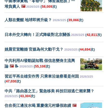
中製導彈實戰「零命中」 傳習震怒抓了一
堆負責人
🖼️
(
58,009
次)
2026/3/25
人類在覺醒 地球即將升級？
(
39,066
次)
2026/3/25
日本外交大轉向！正式降級對北京關係
(
42,811
次)
2026/3/25
姚晨官宣離婚 官媒為何大動干戈？
(
44,694
次)
2026/3/25
中共利用AI發動認知戰 假信息變身主流輿
論
🖼️
📝
(
55,108
次)
2026/3/25
習近平再去雄安作秀 只乘車沿途察看是何因
2026/3/25
(
47,030
次)
中共「路由器之王」緊急移美 科技巨頭逃亡潮來襲？
(
43,304
次)
2026/3/25
住在長江邊沒水喝 重慶億元村爆假政績
🖼️