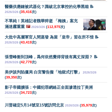
醫藥供應鏈被武器化？識破北京掌控的化學黑箱 📝
(
35,416
次)
2026/3/26
不單純！英雄記者魏華猝逝 「梅姨」案充
滿迷霧重重
🖼️
(
112,975
次)
2026/3/26
大批中高層軍官人間蒸發 為當「皇帝」習在所不惜 📝
(
43,419
次)
2026/3/26
張雪峰衝到頂峰，爲何依然覺得背後有萬丈深淵？ 📝
(
42,779
次)
2026/3/26
美伊談判陷僵局 白宮警告擬「地獄式打擊」
2026/3/26
(
39,350
次)
影子帝國擴張：中國犯罪網絡正全面滲透拉丁美洲
(
34,723
次)
2026/3/26
川普確定5月14號至15號訪問北京
(
35,979
次)
2026/3/26