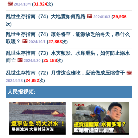
🖼️
(
31,924
次)
2024/10/4
乱世生存指南（74）大地震如何跑路
🖼️
(
29,936
2024/10/3
次)
乱世生存指南（74）凛冬将至，能源缺乏的冬天，靠什么
取暖？
🖼️
(
27,863
次)
2024/10/1
乱世生存指南（73）水灾频发、水库泄洪，如何防止溺水
而亡
🖼️
(
25,188
次)
2024/9/30
乱世生存指南（72）月饼这么难吃，应该做成压缩饼干
🖼️
(
24,982
次)
2024/9/28
人民报视频: