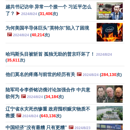
越共书记访华 异常一个接一个 习近平怎么
了？
▶️
(
31,406
次)
2024/8/24
为何美国半导体巨头“英特尔”陷入了困境
🖼️
(
40,214
次)
2024/8/24
哈玛斯头目被斩首 孤独无助的普京吓坏了！
2024/8/24
(
35,611
次)
他们莫名的疼痛与前世的经历有关
🖼️
(
284,130
次)
2024/8/24
陆军司令李侨铭访俄讨论加强合作 中共意
欲何为
🖼️
(
34,184
次)
2024/8/24
辽宁省水灾死伤惨重 政府囤积赈灾物质不
救援
🖼️
(
643,136
次)
2024/8/24
中国经济“没有最糟 只有更糟”
🖼️
2024/8/23