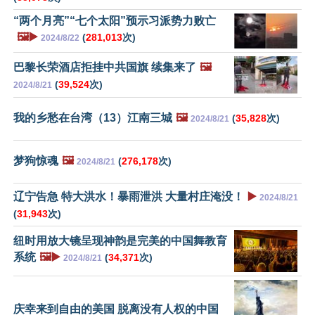
“两个月亮”“七个太阳”预示习派势力败亡
🖼️▶️
(
281,013
次)
2024/8/22
巴黎长荣酒店拒挂中共国旗 续集来了
🖼️
(
39,524
次)
2024/8/21
我的乡愁在台湾（13）江南三城
🖼️
(
35,828
次)
2024/8/21
梦狗惊魂
🖼️
(
276,178
次)
2024/8/21
辽宁告急 特大洪水！暴雨泄洪 大量村庄淹没！
▶️
2024/8/21
(
31,943
次)
纽时用放大镜呈现神韵是完美的中国舞教育
系统
🖼️▶️
(
34,371
次)
2024/8/21
庆幸来到自由的美国 脱离没有人权的中国