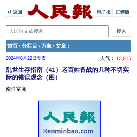
↺ 返回 
电子报
正體版
首页
分栏目
万象
文章
›
›
›
：
2024年8月22日
发表
人气：
13,815
乱世生存指南（41）老百姓备战的几种不切实
际的错误观念（图）
南洋富商