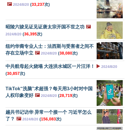
🖼️
(
33,237
次)
2024/8/20
昭陵六骏见证见证唐太宗开国不世之功
🖼️
(
36,395
次)
2024/8/20
纽约华裔专业人士：法西斯与受害者之间不
存在立场中立
🖼️
(
38,080
次)
2024/8/20
中共航母起火烧塌 大连洪水城区一片汪洋！
▶️
2024/8/20
(
30,857
次)
TikTok“洗脑”术超强？每天用3小时对中国
人权印象变好
🖼️
(
28,719
次)
2024/8/20
越共书记访华 异常一个接一个 习近平怎么
了？
🖼️
(
156,083
次)
2024/8/20