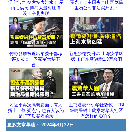
辽宁告急 突发特大洪水！ 暴
曝光了！中国央企山西奥瑞
雨泄洪 葫芦岛大量村庄淹
生物公司非法买尸案：
没！全县失联
传彭丽媛被逐出军委干部考
新冠疫情突升温 上海疫情凶
评委员会、习家军大秘下
猛 ！广东新冠增1.8万余例
台，
！
习近平再次高调露面，有人
王书君获罪引华社热议，FBI
指出一些“疑点”，也有人认为
敲响警钟！此案对华人社区
是打了质疑者的脸
有怎样的影响？
更多文章导读：
2024年8月22日