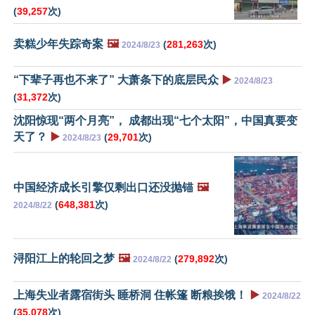
(
39,257
次)
卖糕少年失踪奇案
🖼️
(
281,263
次)
2024/8/23
“下辈子再也不来了” 大萧条下的底层民众
▶️
2024/8/23
(
31,372
次)
沈阳惊现“两个月亮”， 成都出现“七个太阳”，中国真要变
天了？
▶️
(
29,701
次)
2024/8/23
中国经济成长引擎仅剩出口还没抛锚
🖼️
(
648,381
次)
2024/8/22
浔阳江上的轮回之梦
🖼️
(
279,892
次)
2024/8/22
上海失业者露宿街头 睡桥洞 住帐篷 断粮挨饿！
▶️
2024/8/22
(
35,078
次)