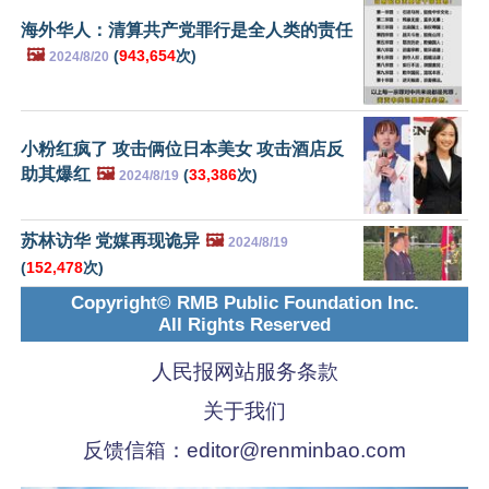
海外华人：清算共产党罪行是全人类的责任
🖼️
(
943,654
次)
2024/8/20
小粉红疯了 攻击俩位日本美女 攻击酒店反
助其爆红
🖼️
(
33,386
次)
2024/8/19
苏林访华 党媒再现诡异
🖼️
2024/8/19
(
152,478
次)
Copyright© RMB Public Foundation Inc.
All Rights Reserved
人民报网站服务条款
关于我们
反馈信箱：
editor@renminbao.com