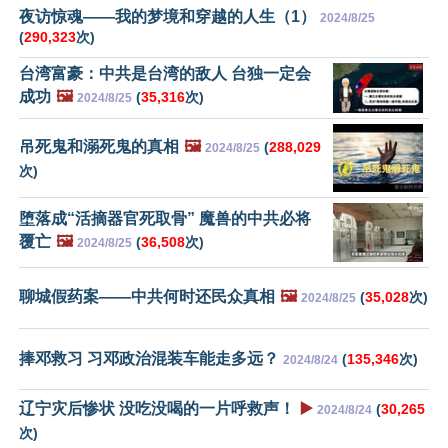
夜访惊魂——我的梦境和穿越的人生（1）
2024/8/25
(
290,323
次)
台湾富豪：中共是台湾的敌人 台独一定会
成功
🖼️
(
35,316
次)
2024/8/25
吊死鬼和溺死鬼的真相
🖼️
(
288,029
2024/8/25
次)
堕落成“活摘器官死取骨” 魔兽的中共必将
覆亡
🖼️
(
36,508
次)
2024/8/25
聊城假药案——中共何时还民众真相
🖼️
(
35,028
次)
2024/8/25
捧邓救习 习邓政治混装车能走多远？
(
135,346
次)
2024/8/24
辽宁灾后惨状 没吃没喝的一片呼救声！
▶️
(
30,265
2024/8/24
次)