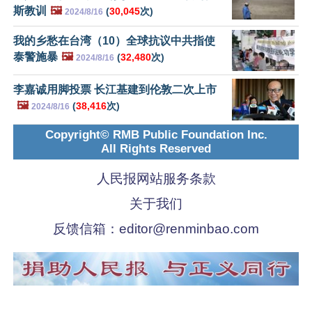
斯教训
🖼️
(
30,045
次)
2024/8/16
我的乡愁在台湾（10）全球抗议中共指使
泰警施暴
🖼️
(
32,480
次)
2024/8/16
李嘉诚用脚投票 长江基建到伦敦二次上市
🖼️
(
38,416
次)
2024/8/16
Copyright© RMB Public Foundation Inc.
All Rights Reserved
人民报网站服务条款
关于我们
反馈信箱：
editor@renminbao.com