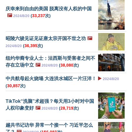
庆幸来到自由的美国 脱离没有人权的中国
🖼️
(
33,237
次)
2024/8/20
昭陵六骏见证见证唐太宗开国不世之功
🖼️
(
36,395
次)
2024/8/20
纽约华裔专业人士：法西斯与受害者之间不
存在立场中立
🖼️
(
38,080
次)
2024/8/20
中共航母起火烧塌 大连洪水城区一片汪洋！
▶️
2024/8/20
(
30,857
次)
TikTok“洗脑”术超强？每天用3小时对中国
人权印象变好
🖼️
(
28,719
次)
2024/8/20
越共书记访华 异常一个接一个 习近平怎么
了？
🖼️
(
156,083
次)