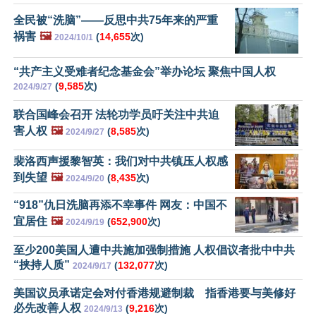
全民被“洗脑”——反思中共75年来的严重
祸害
🖼️
(
14,655
次)
2024/10/1
“共产主义受难者纪念基金会”举办论坛 聚焦中国人权
(
9,585
次)
2024/9/27
联合国峰会召开 法轮功学员吁关注中共迫
害人权
🖼️
(
8,585
次)
2024/9/27
裴洛西声援黎智英：我们对中共镇压人权感
到失望
🖼️
(
8,435
次)
2024/9/20
“918”仇日洗脑再添不幸事件 网友：中国不
宜居住
🖼️
(
652,900
次)
2024/9/19
至少200美国人遭中共施加强制措施 人权倡议者批中中共
“挟持人质”
(
132,077
次)
2024/9/17
美国议员承诺定会对付香港规避制裁 指香港要与美修好
必先改善人权
(
9,216
次)
2024/9/13