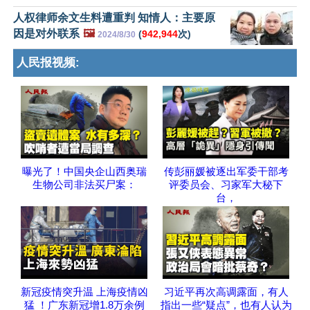
人权律师余文生料遭重判 知情人：主要原
因是对外联系
🖼️
(
942,944
次)
2024/8/30
人民报视频:
曝光了！中国央企山西奥瑞
传彭丽媛被逐出军委干部考
生物公司非法买尸案：
评委员会、习家军大秘下
台，
新冠疫情突升温 上海疫情凶
习近平再次高调露面，有人
猛 ！广东新冠增1.8万余例
指出一些“疑点”，也有人认为