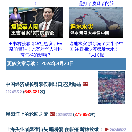
！
是打了质疑者的脸
王书君获罪引华社热议，FBI
遍地水灾 洪水淹了大半个中
敲响警钟！此案对华人社区
国 连新疆沙漠都发大水！｜
有怎样的影响？
#人民报
更多文章导读：
2024年8月20日
中国经济成长引擎仅剩出口还没抛锚
🖼️
(
648,381
次)
2024/8/22
浔阳江上的轮回之梦
🖼️
(
279,892
次)
2024/8/22
上海失业者露宿街头 睡桥洞 住帐篷 断粮挨饿！
▶️
2024/8/22