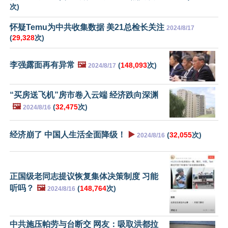
次)
怀疑Temu为中共收集数据 美21总检长关注
2024/8/17
(
29,328
次)
李强露面再有异常
🖼️
(
148,093
次)
2024/8/17
“买房送飞机”房市卷入云端 经济跌向深渊
🖼️
(
32,475
次)
2024/8/16
经济崩了 中国人生活全面降级！
▶️
(
32,055
次)
2024/8/16
正国级老同志提议恢复集体决策制度 习能
听吗？
🖼️
(
148,764
次)
2024/8/16
中共施压帕劳与台断交 网友：吸取洪都拉