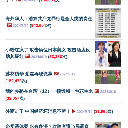
2024/8/20
海外华人：清算共产党罪行是全人类的责任
🖼️
(
943,654
次)
2024/8/20
小粉红疯了 攻击俩位日本美女 攻击酒店反
助其爆红
🖼️
(
33,386
次)
2024/8/19
苏林访华 党媒再现诡异
🖼️
2024/8/19
(
152,478
次)
我的乡愁在台湾（12）一顿饭和一包花生米
🖼️
2024/8/19
(
32,057
次)
外商走了 中国经济坏消息不断！
▶️
(
31,965
次)
2024/8/19
盗卖遗体案 水有多深？吹哨者遭当局调查