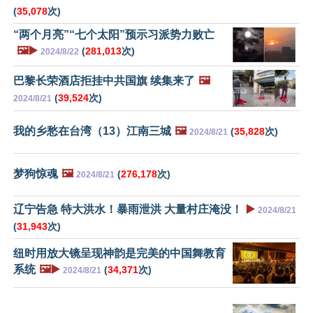
(
35,078
次)
“两个月亮”“七个太阳”预示习派势力败亡
🖼️▶️
(
281,013
次)
2024/8/22
巴黎长荣酒店拒挂中共国旗 续集来了
🖼️
(
39,524
次)
2024/8/21
我的乡愁在台湾（13）江南三城
🖼️
(
35,828
次)
2024/8/21
梦狗惊魂
🖼️
(
276,178
次)
2024/8/21
辽宁告急 特大洪水！暴雨泄洪 大量村庄淹没！
▶️
2024/8/21
(
31,943
次)
纽时用放大镜呈现神韵是完美的中国舞教育
系统
🖼️▶️
(
34,371
次)
2024/8/21