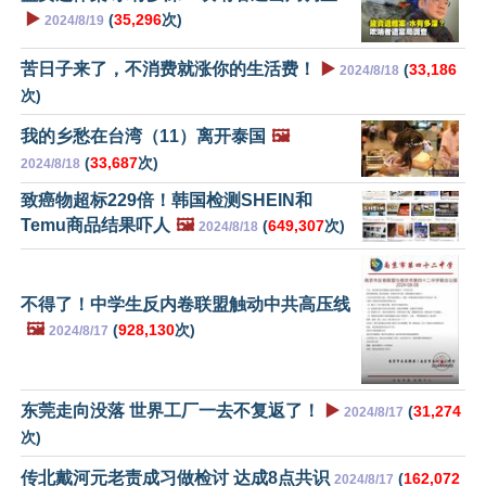
▶️
(
35,296
次)
2024/8/19
苦日子来了，不消费就涨你的生活费！
▶️
(
33,186
2024/8/18
次)
我的乡愁在台湾（11）离开泰国
🖼️
(
33,687
次)
2024/8/18
致癌物超标229倍！韩国检测SHEIN和
Temu商品结果吓人
🖼️
(
649,307
次)
2024/8/18
不得了！中学生反内卷联盟触动中共高压线
🖼️
(
928,130
次)
2024/8/17
东莞走向没落 世界工厂一去不复返了！
▶️
(
31,274
2024/8/17
次)
传北戴河元老责成习做检讨 达成8点共识
(
162,072
2024/8/17