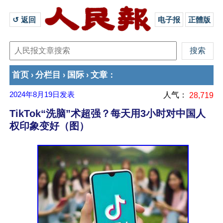
↺ 返回 
电子报
正體版
首页
分栏目
国际
文章
›
›
›
：
2024年8月19日
发表
人气：
28,719
TikTok“洗脑”术超强？每天用3小时对中国人
权印象变好（图）