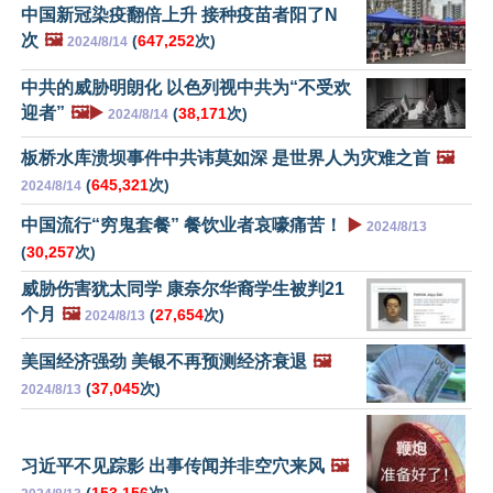
中国新冠染疫翻倍上升 接种疫苗者阳了N
次
🖼️
(
647,252
次)
2024/8/14
中共的威胁明朗化 以色列视中共为“不受欢
迎者”
🖼️▶️
(
38,171
次)
2024/8/14
板桥水库溃坝事件中共讳莫如深 是世界人为灾难之首
🖼️
(
645,321
次)
2024/8/14
中国流行“穷鬼套餐” 餐饮业者哀嚎痛苦！
▶️
2024/8/13
(
30,257
次)
威胁伤害犹太同学 康奈尔华裔学生被判21
个月
🖼️
(
27,654
次)
2024/8/13
美国经济强劲 美银不再预测经济衰退
🖼️
(
37,045
次)
2024/8/13
习近平不见踪影 出事传闻并非空穴来风
🖼️
(
153,156
次)