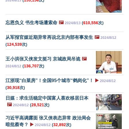
2024/8/13
忘恩负义 书生考场遭索命
🖼️
(
610,556
次)
2024/8/13
从军报官媒近期异常再说北京内部有事发生
🖼️
2024/8/12
(
124,539
次)
王小洪张又侠发文挺习 京城政局吊诡
🖼️
(
136,707
次)
2024/8/12
江浙现“白菜房”！全国95个城市“鹤岗化”！
▶️
2024/8/12
(
30,918
次)
日媒：求生活稳定中国富人喜欢移居日本
🖼️
(
28,521
次)
2024/8/12
习近平高调露面 张又侠表态异常 政治局会
暗批蔡奇？
▶️
(
32,892
次)
2024/8/12