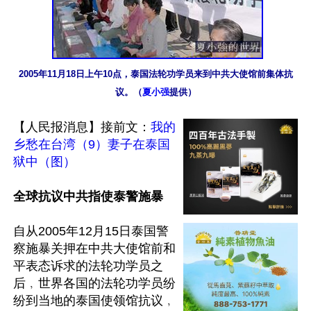
2005年11月18日上午10点，泰国法轮功学员来到中共大使馆前集体抗
议。（
夏小强
提供）
【人民报消息】接前文：
我的
乡愁在台湾（9）妻子在泰国
狱中（图）
全球抗议中共指使泰警施暴
自从2005年12月15日泰国警
察施暴关押在中共大使馆前和
平表态诉求的法轮功学员之
后﹐世界各国的法轮功学员纷
纷到当地的泰国使领馆抗议﹐