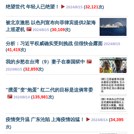
绝望世代 年轻人已绝望！
▶️
(
32,121
次)
2024/8/15
被北京激怒 以色列宣布向菲律宾提供2架海
上巡逻机
🖼️
(
30,109
次)
2024/8/15
分析：习近平权威确实受到挑战 但很快会露面
2024/8/15
(
41,419
次)
我的乡愁在台湾（9）妻子在泰国狱中
🖼️
(
32,859
次)
2024/8/15
“掼蛋”变“炮蛋” 红二代的目标是这俩常委
🖼️
(
135,981
次)
2024/8/14
疫情突升温 广东沦陷 上海疫情凶猛！
▶️
(
34,395
2024/8/14
次)