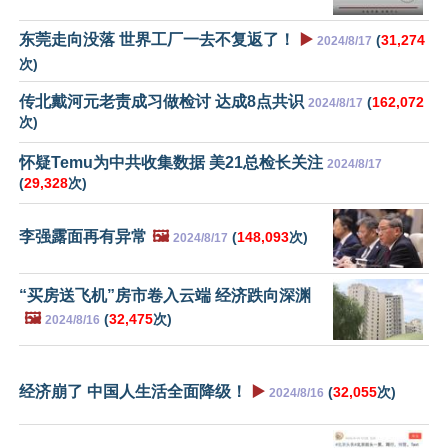
东莞走向没落 世界工厂一去不复返了！
▶️
(
31,274
2024/8/17
次)
传北戴河元老责成习做检讨 达成8点共识
(
162,072
2024/8/17
次)
怀疑Temu为中共收集数据 美21总检长关注
2024/8/17
(
29,328
次)
李强露面再有异常
🖼️
(
148,093
次)
2024/8/17
“买房送飞机”房市卷入云端 经济跌向深渊
🖼️
(
32,475
次)
2024/8/16
经济崩了 中国人生活全面降级！
▶️
(
32,055
次)
2024/8/16