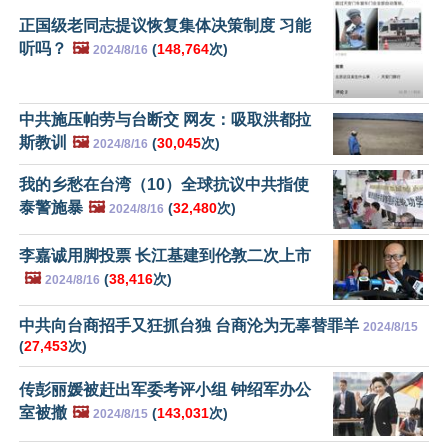
正国级老同志提议恢复集体决策制度 习能
听吗？
🖼️
(
148,764
次)
2024/8/16
中共施压帕劳与台断交 网友：吸取洪都拉
斯教训
🖼️
(
30,045
次)
2024/8/16
我的乡愁在台湾（10）全球抗议中共指使
泰警施暴
🖼️
(
32,480
次)
2024/8/16
李嘉诚用脚投票 长江基建到伦敦二次上市
🖼️
(
38,416
次)
2024/8/16
中共向台商招手又狂抓台独 台商沦为无辜替罪羊
2024/8/15
(
27,453
次)
传彭丽媛被赶出军委考评小组 钟绍军办公
室被撤
🖼️
(
143,031
次)
2024/8/15