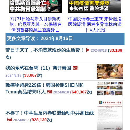
7月31日哈马斯头目伊斯梅
中国疫情卷土重来 来势汹汹
尔．哈尼亚及其一名保镖在
医院爆满 两种变异毒株凶猛
伊朗首都德黑兰遭袭身亡
｜ #人民报
更多文章导读：
2024年8月16日
苦日子来了，不消费就涨你的生活费！
▶️
(
33,186
2024/8/18
次)
我的乡愁在台湾（11）离开泰国
🖼️
(
33,687
次)
2024/8/18
致癌物超标229倍！韩国检测SHEIN和
Temu商品结果吓人
🖼️
(
649,307
次)
2024/8/18
不得了！中学生反内卷联盟触动中共高压线
🖼️
(
928,130
次)
2024/8/17