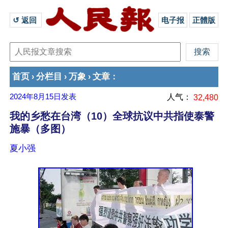
↺ 返回 
电子报
正體版
首页
分栏目
万象
文章
›
›
›
：
2024年8月15日
发表
人气：
32,480
我的乡愁在台湾（10）全球抗议中共指使泰警
施暴（多图）
夏小强