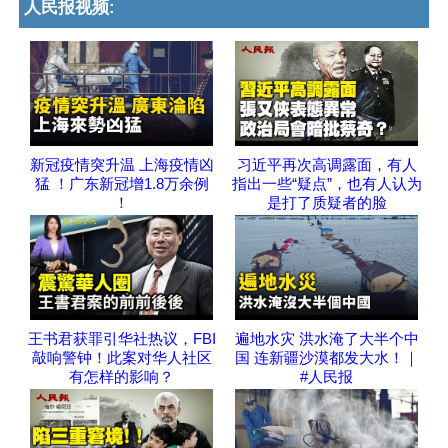
人民报视频:
新冠疫情突升温 上海疫情凶
习近平再次高调露面，有人
猛 ！广东新冠增1.8万余例
指出一些“疑点”，也有人认为
！
是打了质疑者的脸
王书君获罪引华社热议，FBI
遍地水灾 洪水淹了大半个中
敲响警钟！此案对华人社区
国 连新疆沙漠都发大水！｜
有怎样的影响？
#人民报