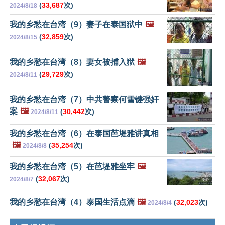
(
33,687
次)
2024/8/18
我的乡愁在台湾（9）妻子在泰国狱中
🖼️
(
32,859
次)
2024/8/15
我的乡愁在台湾（8）妻女被捕入狱
🖼️
(
29,729
次)
2024/8/11
我的乡愁在台湾（7）中共警察何雪键强奸
案
🖼️
(
30,442
次)
2024/8/11
我的乡愁在台湾（6）在泰国芭堤雅讲真相
🖼️
(
35,254
次)
2024/8/8
我的乡愁在台湾（5）在芭堤雅坐牢
🖼️
(
32,067
次)
2024/8/7
我的乡愁在台湾（4）泰国生活点滴
🖼️
(
32,023
次)
2024/8/4