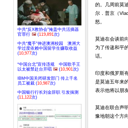
的。几周前莫
尔．普京（Vla
怒。

中共“反X教协会”掩盖中共活摘器
官罪行
🖼️
(
119,891
次)
莫迪在会谈前
中共“魔手”伸进澳洲校园 澳洲大
为了传递和平
学过度依赖中国留学生赚取收益
(
10,977
次)
话。

“中国台北”宣传违规 中国歌手王
以太被禁赴台开唱
🖼️
(
10,901
次)
印度和俄罗斯有
IBM中国关闭研发部门 传上千名
是莫迪五年来
员工被裁 (
10,987
次)
表示他将以朋友
中国银行行长刘金辞职 引发揣测
(
11,122
次)
莫迪在联合声
豫地朝这个方向