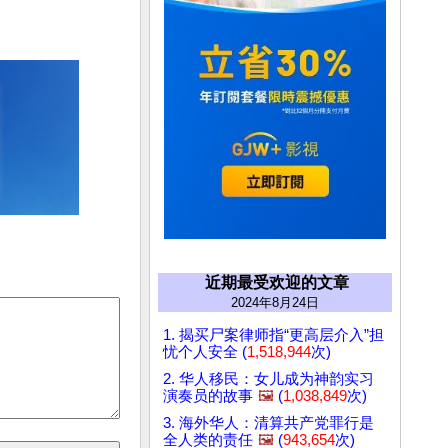
近期最受欢迎的文章
2024年8月24日
1. 揭买尸案律师指“更高层介入”担
忧个人安全 (
1,518,944
次)
2. 华人移民：女儿成为神韵实习
演奏员的故事
🖼️
(
1,038,849
次)
3. 海外华人：清算共产党罪行是
全人类的责任
🖼️
(
943,654
次)