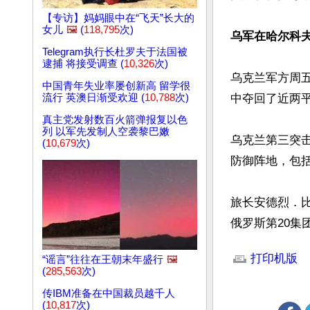
【专访】妈妈眼中在“飞天”长大的
女儿
🖼️
(
118,795
次)
乌军在哈尔科
Telegram执行长杜罗夫于法国被
逮捕 将接受调查 (
10,326
次)
乌克兰军方周
中国青年失业率屡创新高 留学很
流行 英澳日渐受欢迎 (
10,788
次)
中夺回了近两平
真主党发射数百火箭弹报复以色
列 以军先发制人空袭黎巴嫩
乌克兰第三突击
(
10,679
次)
防御阵地，包括
旅长安德烈．比列
俄罗斯第20集
文章网址: http://w
打印机版
“谣言”往往在王朝末年盛行
🖼️
(
285,563
次)
传IBM准备在中国裁员越千人
(
10,817
次)