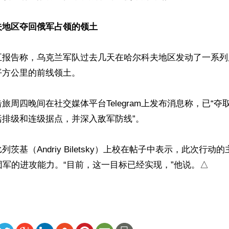
夫地区夺回俄军占领的领土
五报告称，乌克兰军队过去几天在哈尔科夫地区发动了一系列
方公里的前线领土。

旅周四晚间在社交媒体平台Telegram上发布消息称，已“夺
排级和连级据点，并深入敌军防线”。

茨基（Andriy Biletsky）上校在帖子中表示，此次行动
团军的进攻能力。“目前，这一目标已经实现，”他说。△
ww.renminbao.com/rmb/articles/2024/8/24/84678.html