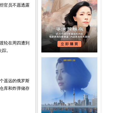
些官员不愿透露
渡轮在周四遭到
踪。

个遥远的俄罗斯
仓库和炸弹储存