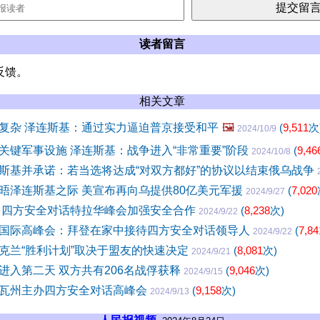
读者留言
反馈。
相关文章
复杂 泽连斯基：通过实力逼迫普京接受和平
🖼️
(
9,511
次
2024/10/9
关键军事设施 泽连斯基：战争进入“非常重要”阶段
(
9,46
2024/10/8
斯基并承诺：若当选将达成“对双方都好”的协议以结束俄乌战争
晤泽连斯基之际 美宣布再向乌提供80亿美元军援
(
7,020
2024/9/27
 四方安全对话特拉华峰会加强安全合作
(
8,238
次)
2024/9/22
国际高峰会：拜登在家中接待四方安全对话领导人
(
7,84
2024/9/22
克兰“胜利计划”取决于盟友的快速决定
(
8,081
次)
2024/9/21
进入第二天 双方共有206名战俘获释
(
9,046
次)
2024/9/15
瓦州主办四方安全对话高峰会
(
9,158
次)
2024/9/13