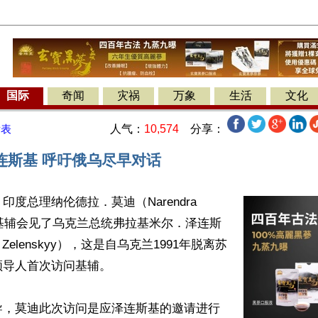
国际
奇闻
灾祸
万象
生活
文化
人气：
10,574
分享：
发表
连斯基 呼吁俄乌尽早对话
度总理纳伦德拉．莫迪（Narendra 
在基辅会见了乌克兰总统弗拉基米尔．泽连斯
yr Zelenskyy），这是自乌克兰1991年脱离苏
导人首次访问基辅。

导，莫迪此次访问是应泽连斯基的邀请进行