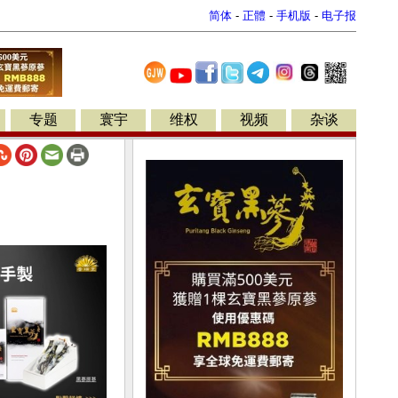
简体
-
正體
-
手机版
-
电子报
专题
寰宇
维权
视频
杂谈