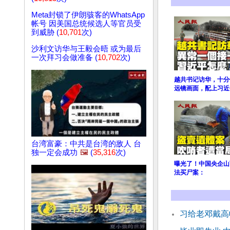
Meta封锁了伊朗骇客的WhatsApp
帐号 因美国总统候选人等官员受
到威胁 (
10,701
次)
沙利文访华与王毅会晤 或为最后
一次拜习会做准备 (
10,702
次)
越共书记访华，十分
远镜画面，配上习近
台湾富豪：中共是台湾的敌人 台
独一定会成功
🖼️
(
35,316
次)
曝光了！中国央企山
法买尸案：
习给老邓戴高