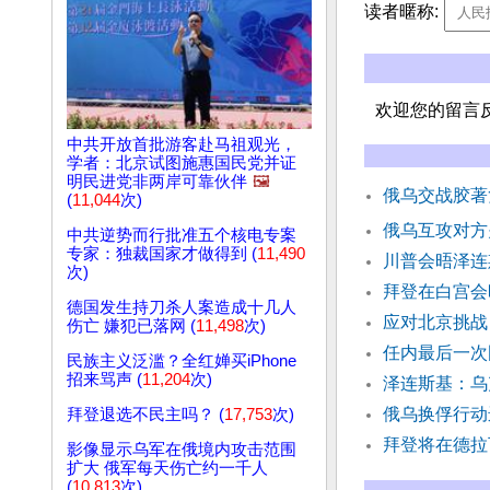
读者暱称:
欢迎您的留言
中共开放首批游客赴马祖观光，
学者：北京试图施惠国民党并证
明民进党非两岸可靠伙伴
🖼️
俄乌交战胶著
(
11,044
次)
俄乌互攻对方
中共逆势而行批准五个核电专案
专家：独裁国家才做得到 (
11,490
川普会晤泽连
次)
拜登在白宫会
德国发生持刀杀人案造成十几人
应对北京挑战
伤亡 嫌犯已落网 (
11,498
次)
任内最后一次
民族主义泛滥？全红婵买iPhone
招来骂声 (
11,204
次)
泽连斯基：乌
俄乌换俘行动
拜登退选不民主吗？ (
17,753
次)
拜登将在德拉
影像显示乌军在俄境内攻击范围
扩大 俄军每天伤亡约一千人
(
10,813
次)