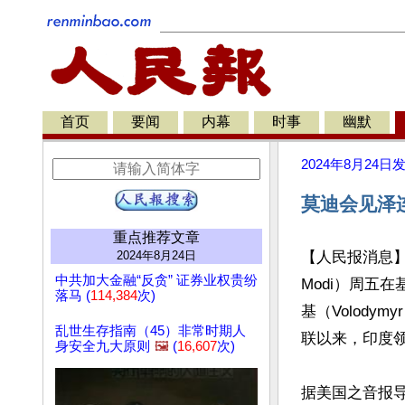
首页
要闻
内幕
时事
幽默
2024年8月24日
莫迪会见泽
重点推荐文章
2024年8月24日
【人民报消息】印
中共加大金融“反贪” 证券业权贵纷
Modi）周五
落马 (
114,384
次)
基（Volodym
乱世生存指南（45）非常时期人
联以来，印度领
身安全九大原则
🖼️
(
16,607
次)
据美国之音报