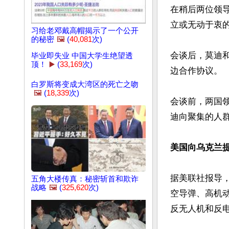
在稍后两位领
立或无动于衷的
习给老邓戴高帽揭示了一个公开
的秘密
🖼️
(
40,081
次)
会谈后，莫迪
毕业即失业 中国大学生绝望透
顶！
▶️
(
33,169
次)
边合作协议。

白罗斯将变成大湾区的死亡之吻
🖼️
(
18,339
次)
会谈前，两国
迪向聚集的人
美国向乌克兰
据美联社报导，
五角大楼传真：秘密斩首和欺诈
战略
🖼️
(
325,620
次)
空导弹、高机动
反无人机和反电