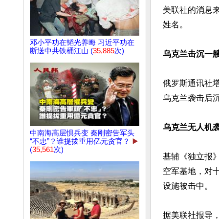
美联社的消息
姓名。

邓小平功在韬光养晦 习近平功在
断送中共铁桶江山 (
35,885
次)
乌克兰击沉一
俄罗斯通讯社
乌克兰袭击后沉
乌克兰无人机
中南海高层惧兵变 秦刚密告军头
“不忠”？谁提拔重用亿元贪官？
▶️
(
35,561
次)
基辅《独立报
空军基地，对
设施被击中。

据美联社报导