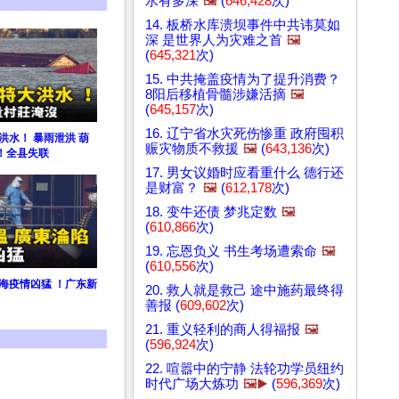
水有多深
🖼️
(
646,428
次)
14. 板桥水库溃坝事件中共讳莫如
深 是世界人为灾难之首
🖼️
(
645,321
次)
15. 中共掩盖疫情为了提升消费？
8阳后移植骨髓涉嫌活摘
🖼️
(
645,157
次)
16. 辽宁省水灾死伤惨重 政府囤积
洪水！ 暴雨泄洪 葫
赈灾物质不救援
🖼️
(
643,136
次)
！全县失联
17. 男女议婚时应看重什么 德行还
是财富？
🖼️
(
612,178
次)
18. 变牛还债 梦兆定数
🖼️
(
610,866
次)
19. 忘恩负义 书生考场遭索命
🖼️
(
610,556
次)
海疫情凶猛 ！广东新
20. 救人就是救己 途中施药最终得
善报 (
609,602
次)
21. 重义轻利的商人得福报
🖼️
(
596,924
次)
22. 喧嚣中的宁静 法轮功学员纽约
时代广场大炼功
🖼️▶️
(
596,369
次)