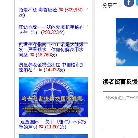
分享至：
拾遗不还 毒誓应验
🖼️
(
609,950
次)
夜访惊魂——我的梦境和穿越的
人生（1） (
290,323
次)
乱世生存指南（44）若是大战爆
发，严重缺水，你如何解决用水
问题
🖼️
(
16,760
次)
房屋养老金横空出世 中国楼市加
速崩盘！
▶️
(
14,832
次)
读者留言反馈
“追查国际”：关于《纽时》不实报
导的声明
🖼️
(
11,801
次)