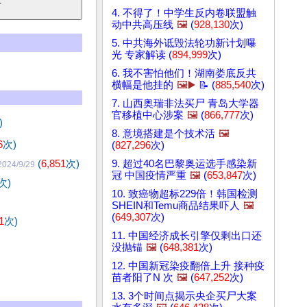
4. 不得了！中学生反内卷联盟触
动中共高压线
🖼️
(
928,130
次)
5. 中共海外诋毁法轮功新计划曝
光 专家解读 (
894,999
次)
6. 我不害怕他们！湖南娄底反共
横幅是他挂的
🖼️▶️
📝 (
885,540
次)
7. 山西奥瑞非法买尸 青岛大学器
官移植中心涉案
🖼️
(
866,777
次)
)
8. 意境搭建是个技术活
🖼️
6
次)
(
827,296
次)
(
6,851
次)
9. 超过40名巴黎奥运选手感染新
2024/9/29
冠 中国疫情严重
🖼️
(
653,847
次)
次)
10. 致癌物超标229倍！韩国检测
SHEIN和Temu商品结果吓人
🖼️
(
649,307
次)
1
次)
11. 中国经济成长引擎仅剩出口还
没抛锚
🖼️
(
648,381
次)
12. 中国新冠染疫翻倍上升 接种疫
苗者阳了N 次
🖼️
(
647,252
次)
13. 3个时间点揭示央企买尸大案