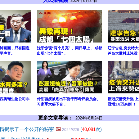
人民报视频
2024年8月24日
钟画面，只有固定
沈阳惊现“两个月亮”， 同日早上， 成都
辽宁告急 突发特大
平声音。
出现“七个太阳”，
芦岛大量村庄淹没
西奥瑞生物公司非
传彭丽媛被逐出军委干部考评委员会、
新冠疫情突升温 上
习家军大秘下台，
冠增1.8万余例 ！
更多文章导读：
2024年8月24日
帽揭示了一个公开的秘密
🖼️
(
40,081
次)
2024/8/26