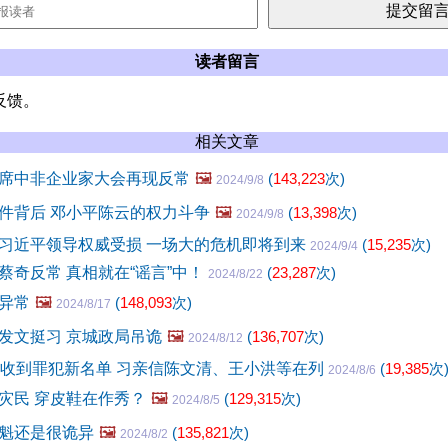
读者留言
反馈。
相关文章
席中非企业家大会再现反常
🖼️
(
143,223
次)
2024/9/8
件背后 邓小平陈云的权力斗争
🖼️
(
13,398
次)
2024/9/8
习近平领导权威受损 一场大的危机即将到来
(
15,235
次)
2024/9/4
蔡奇反常 真相就在“谣言”中！
(
23,287
次)
2024/8/22
异常
🖼️
(
148,093
次)
2024/8/17
发文挺习 京城政局吊诡
🖼️
(
136,707
次)
2024/8/12
府收到罪犯新名单 习亲信陈文清、王小洪等在列
(
19,385
次
2024/8/6
灾民 穿皮鞋在作秀？
🖼️
(
129,315
次)
2024/8/5
魁还是很诡异
🖼️
(
135,821
次)
2024/8/2