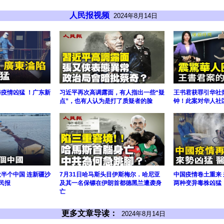
人民报视频
2024年8月14日
海疫情凶猛 ！广东新
习近平再次高调露面，有人指出一些“疑
王书君获罪引华社热
点”，也有人认为是打了质疑者的脸
钟！此案对华人社
大半个中国 连新疆沙
7月31日哈马斯头目伊斯梅尔．哈尼亚
中国疫情卷土重来 
民报
及其一名保镖在伊朗首都德黑兰遭袭身
两种变异毒株凶猛｜
亡
更多文章导读：
2024年8月14日