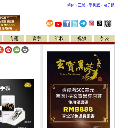
简体
-
正體
-
手机版
-
电子报
专题
寰宇
维权
视频
杂谈