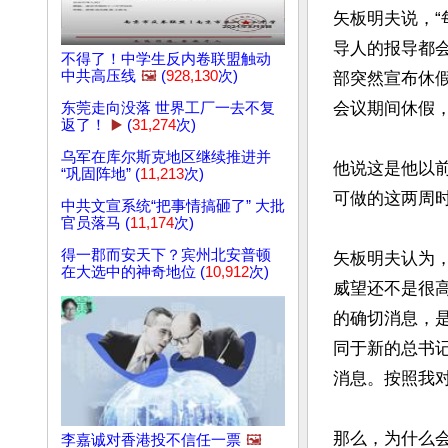
矢板明夫说，
导人的报导都
不得了！中学生反内卷联盟触动
中共高压线
🖼️
(
928,130
次)
部突然宣布休
会议期间休假，
东莞走向没落 世界工厂一去不复
返了！
▶️
(
31,274
次)
乌军在库尔斯克地区继续推进并
他说这是他以
“巩固阵地” (
11,213
次)
可做的这两周时
中共文宣系统“把事情搞砸了” 大批
官员落马 (
11,174
次)
得一郡而安天下？宾州北安普顿
矢板明夫认为
在大选中的神奇地位 (
10,912
次)
威望还不是很
的确切消息，
同于新的总书
消息。按照我对
那么，为什么
李嘉诚对香港投不信任一票
🖼️