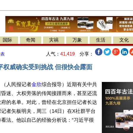
国际
奇闻
灾祸
万象
生活
文化
人气：
41,419
分享：
发表
平权威确实受到挑战 但很快会露面
】（人民报记者
金欣
综合报导）近期有关中共
重昏迷、大权旁落的传闻接踵而来，甚至还流
政府的名单。对此，曾经在北京担任记者长达
记者矢板明夫，周三（14日）在X社群平台
特看法。他以自己的经验分析说：“习近平很