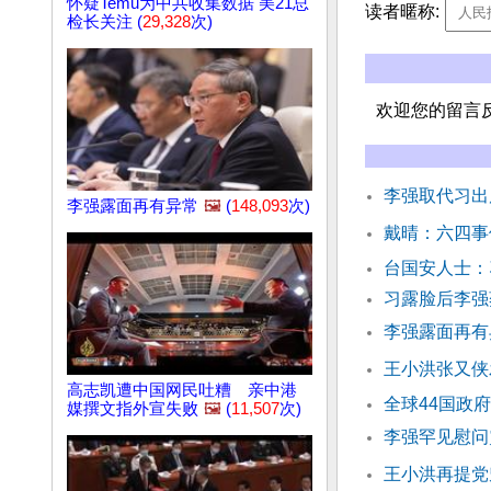
怀疑Temu为中共收集数据 美21总
读者暱称:
检长关注 (
29,328
次)
欢迎您的留言
李强取代习出
李强露面再有异常
🖼️
(
148,093
次)
戴晴：六四事
台国安人士：
习露脸后李强
李强露面再有
王小洪张又侠
高志凯遭中国网民吐糟 亲中港
全球44国政
媒撰文指外宣失败
🖼️
(
11,507
次)
李强罕见慰问
王小洪再提党