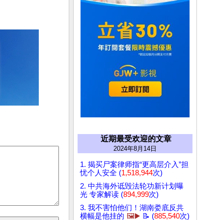
近期最受欢迎的文章
2024年8月14日
1. 揭买尸案律师指“更高层介入”担
忧个人安全 (
1,518,944
次)
2. 中共海外诋毁法轮功新计划曝
光 专家解读 (
894,999
次)
3. 我不害怕他们！湖南娄底反共
横幅是他挂的
🖼️▶️
📝 (
885,540
次)