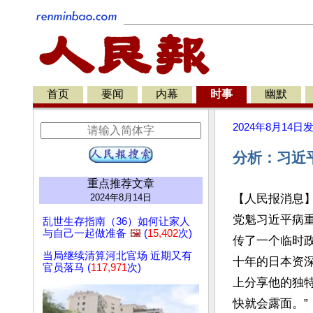
首页
要闻
内幕
时事
幽默
2024年8月14日
分析：习近
重点推荐文章
2024年8月14日
【人民报消息
党魁习近平病
乱世生存指南（36）如何让家人
与自己一起做准备
🖼️
(
15,402
次)
传了一个临时
当局继续清算河北官场 近期又有
十年的日本资深
官员落马 (
117,971
次)
上分享他的独
快就会露面。”
