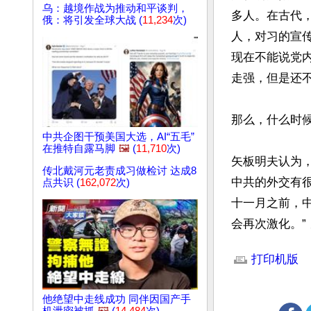
乌：越境作战为推动和平谈判，
多人。在古代
俄：将引发全球大战 (
11,234
次)
人，对习的宣
现在不能说党
走强，但是还不
那么，什么时候
中共企图干预美国大选，AI“五毛”
在推特自露马脚
🖼️
(
11,710
次)
矢板明夫认为
传北戴河元老责成习做检讨 达成8
中共的外交有
点共识 (
162,072
次)
十一月之前，
会再次激化。”
文章网址: http://w
打印机版
他绝望中走线成功 同伴因国产手