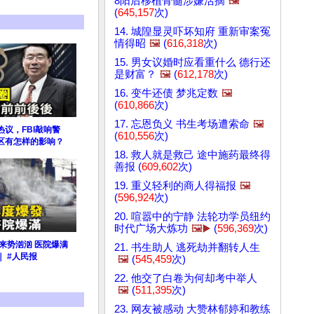
8阳后移植骨髓涉嫌活摘
🖼️
(
645,157
次)
14. 城隍显灵吓坏知府 重新审案冤
情得昭
🖼️
(
616,318
次)
15. 男女议婚时应看重什么 德行还
是财富？
🖼️
(
612,178
次)
16. 变牛还债 梦兆定数
🖼️
(
610,866
次)
17. 忘恩负义 书生考场遭索命
🖼️
议，FBI敲响警
(
610,556
次)
区有怎样的影响？
18. 救人就是救己 途中施药最终得
善报 (
609,602
次)
19. 重义轻利的商人得福报
🖼️
(
596,924
次)
20. 喧嚣中的宁静 法轮功学员纽约
时代广场大炼功
🖼️▶️
(
596,369
次)
来势汹汹 医院爆满
21. 书生助人 逃死劫并翻转人生
 #人民报
🖼️
(
545,459
次)
22. 他交了白卷为何却考中举人
🖼️
(
511,395
次)
23. 网友被感动 大赞林郁婷和教练