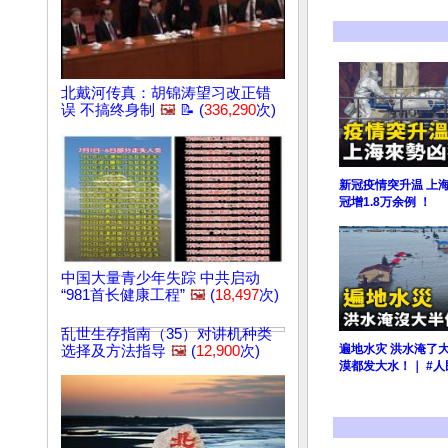
北戴河传真：胡锦涛望习改正错
误 不搞终身制
🖼️
📝 (
336,290
次)
新冠疫情突升温 上
冠增1.8万余例 ！
中国大量青少年失踪 中共启动
“981首长健康工程”
🖼️
(
18,497
次)
乱世生存指南（35）对讲机种类
遍地水灾 洪水淹了
选择及方法指导
🖼️
(
12,900
次)
漠都发大水！｜ #人