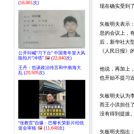
(
16,861
次)
现在确实受到了
矢板明夫表示
息的会议上，有
后，新华社大型
《人民日报》的‘
公开叫喊“习下台” 中国青年冒大风
险拍片“冲塔”
🖼️
(
22,840
次)
王丹：也谈政治传言和中南海大
他说，再加上
乱 (
20,505
次)
也开始不提习近
矢板明夫认为
而王小洪担任
没有得到提拔。”
“张教官”自爆：巴黎长荣影片经统
促会审核
🖼️
(
11,648
次)
矢板明夫指出