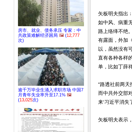
矢板明夫指出
如中风、病重
房市、就业、债务承压 专家：中
路上络绎不绝
共政策难解经济困局
🖼️
(
12,777
有露面，外加
次)
以，虽然没有可
直有各种各样
单，比如丁薛祥
“路透社前两
逾千万毕业生涌入求职市场 中国7
而中共外交部
月青年失业率升至17.1%
🖼️
(
13,025
次)
来‘习近平消失了
矢板明夫表示，