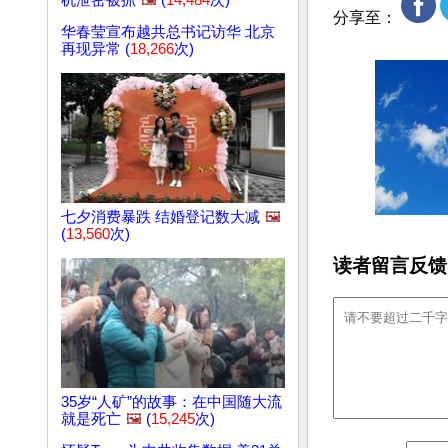
机泄密被抓
🖼️
(
14,484
次)
分享至：
华春莹宣布越共总书记访华 北京
再现异常 (
18,266
次)
七夕消费暴跌 结婚登记数大减
🖼️
(
13,560
次)
读者留言反馈
35岁“人矿”的故事：在中国随大流
就是死亡
🖼️
(
15,245
次)