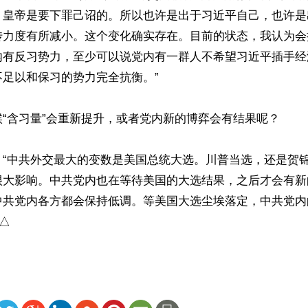
，皇帝是要下罪己诏的。所以也许是出于习近平自己，也许是
传力度有所减小。这个变化确实存在。目前的状态，我认为会
内有反习势力，至少可以说党内有一群人不希望习近平插手经
足以和保习的势力完全抗衡。”

“含习量”会重新提升，或者党内新的博弈会有结果呢？

，“中共外交最大的变数是美国总统大选。川普当选，还是贺
很大影响。中共党内也在等待美国的大选结果，之后才会有新
中共党内各方都会保持低调。等美国大选尘埃落定，中共党内
 △
ww.renminbao.com/rmb/articles/2024/8/15/84477.html