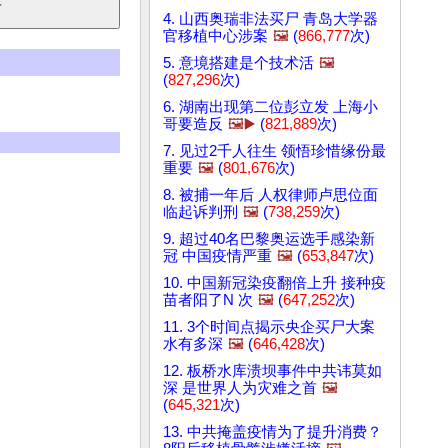
4. 山西奥瑞非法买尸 青岛大学器
官移植中心涉案
🖼️
(
866,777
次)
5. 意境搭建是个技术活
🖼️
(
827,296
次)
6. 湖南出现第二位彭立发 上海小
哥要造反
🖼️▶️
(
821,889
次)
7. 见过2千人往生 领悟珍惜缘份最
重要
🖼️
(
801,676
次)
8. 被捕一年后 人权律师卢思位面
临起诉判刑
🖼️
(
738,259
次)
9. 超过40名巴黎奥运选手感染新
冠 中国疫情严重
🖼️
(
653,847
次)
10. 中国新冠染疫翻倍上升 接种疫
苗者阳了N 次
🖼️
(
647,252
次)
11. 3个时间点揭示央企买尸大案
水有多深
🖼️
(
646,428
次)
)
12. 板桥水库溃坝事件中共讳莫如
深 是世界人为灾难之首
🖼️
(
645,321
次)
13. 中共掩盖疫情为了提升消费？