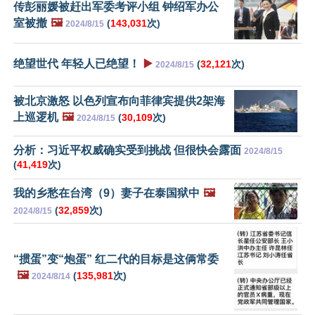
传彭丽媛被赶出军委考评小组 钟绍军办公
室被撤
🖼️
(
143,031
次)
2024/8/15
绝望世代 年轻人已绝望！
▶️
(
32,121
次)
2024/8/15
被北京激怒 以色列宣布向菲律宾提供2架海
上巡逻机
🖼️
(
30,109
次)
2024/8/15
分析：习近平权威确实受到挑战 但很快会露面
2024/8/15
(
41,419
次)
我的乡愁在台湾（9）妻子在泰国狱中
🖼️
(
32,859
次)
2024/8/15
“掼蛋”变“炮蛋” 红二代的目标是这俩常委
🖼️
(
135,981
次)
2024/8/14