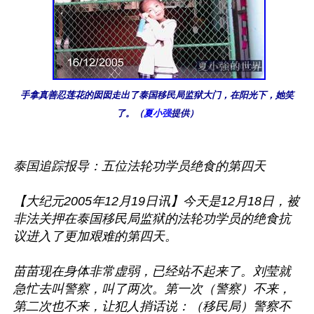
手拿真善忍莲花的囡囡走出了泰国移民局监狱大门，在阳光下，她笑
了。（
夏小强
提供）
泰国追踪报导：五位法轮功学员绝食的第四天

【大纪元2005年12月19日讯】今天是12月18日，被
非法关押在泰国移民局监狱的法轮功学员的绝食抗
议进入了更加艰难的第四天。

苗苗现在身体非常虚弱，已经站不起来了。刘莹就
急忙去叫警察，叫了两次。第一次（警察）不来，
第二次也不来，让犯人捎话说：（移民局）警察不