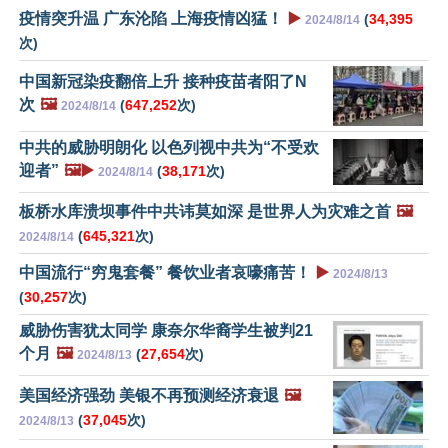
疫情突升温 广东沦陷 上海疫情凶猛！
▶️
(
34,395
2024/8/14
次)
中国新冠染疫翻倍上升 接种疫苗者阳了N
次
🖼️
(
647,252
次)
2024/8/14
中共的威胁明朗化 以色列视中共为“不受欢
迎者”
🖼️▶️
(
38,171
次)
2024/8/14
板桥水库溃坝事件中共讳莫如深 是世界人为灾难之首
🖼️
(
645,321
次)
2024/8/14
中国流行“穷鬼套餐” 餐饮业者哀嚎痛苦！
▶️
2024/8/13
(
30,257
次)
威胁伤害犹太同学 康奈尔华裔学生被判21
个月
🖼️
(
27,654
次)
2024/8/13
美国经济强劲 美银不再预测经济衰退
🖼️
(
37,045
次)
2024/8/13