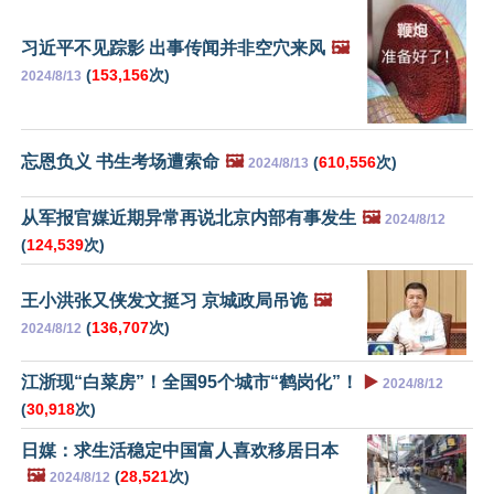
习近平不见踪影 出事传闻并非空穴来风
🖼️
(
153,156
次)
2024/8/13
忘恩负义 书生考场遭索命
🖼️
(
610,556
次)
2024/8/13
从军报官媒近期异常再说北京内部有事发生
🖼️
2024/8/12
(
124,539
次)
王小洪张又侠发文挺习 京城政局吊诡
🖼️
(
136,707
次)
2024/8/12
江浙现“白菜房”！全国95个城市“鹤岗化”！
▶️
2024/8/12
(
30,918
次)
日媒：求生活稳定中国富人喜欢移居日本
🖼️
(
28,521
次)
2024/8/12