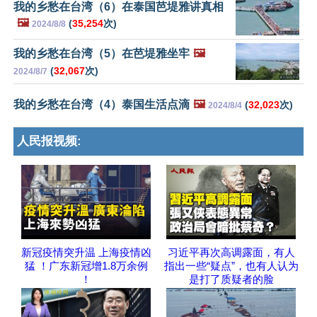
我的乡愁在台湾（6）在泰国芭堤雅讲真相
🖼️
(
35,254
次)
2024/8/8
我的乡愁在台湾（5）在芭堤雅坐牢
🖼️
(
32,067
次)
2024/8/7
我的乡愁在台湾（4）泰国生活点滴
🖼️
(
32,023
次)
2024/8/4
人民报视频:
新冠疫情突升温 上海疫情凶
习近平再次高调露面，有人
猛 ！广东新冠增1.8万余例
指出一些“疑点”，也有人认为
！
是打了质疑者的脸