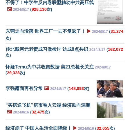
不得了！中学生反内卷联盟触动中共高压线
🖼️
(
928,130
次)
2024/8/17
东莞走向没落 世界工厂一去不复返了！
▶️
(
31,274
2024/8/17
次)
传北戴河元老责成习做检讨 达成8点共识
(
162,072
2024/8/17
次)
怀疑Temu为中共收集数据 美21总检长关注
2024/8/17
(
29,328
次)
李强露面再有异常
🖼️
(
148,093
次)
2024/8/17
“买房送飞机”房市卷入云端 经济跌向深渊
🖼️
(
32,475
次)
2024/8/16
经济崩了 中国人生活全面降级！
▶️
(
32,055
次)
2024/8/16