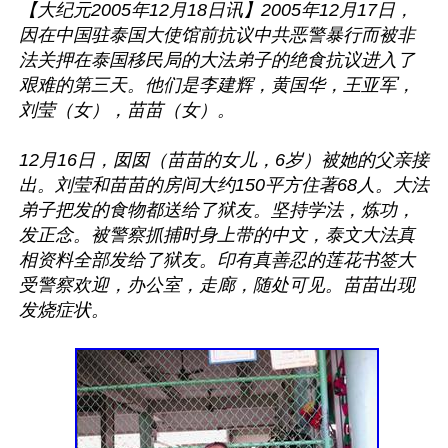
【大纪元2005年12月18日讯】2005年12月17日，
因在中国驻泰国大使馆前抗议中共恶警暴行而被非
法关押在泰国移民局的大法弟子的绝食抗议进入了
艰难的第三天。他们是李建辉，黄国华，王亚军，
刘莹（女），苗苗（女）。

12月16日，囡囡（苗苗的女儿，6岁）被她的父亲接
出。刘莹和苗苗的房间大约150平方住著68人。大法
弟子把发的食物都送给了狱友。坚持学法，炼功，
发正念。被警察抓捕时身上带的中文，泰文大法真
相资料全部发给了狱友。印有真善忍的莲花书签大
受警察欢迎，办公室，走廊，随处可见。苗苗出现
发烧症状。
