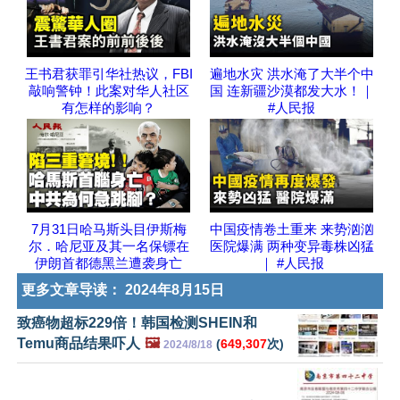
王书君获罪引华社热议，FBI
遍地水灾 洪水淹了大半个中
敲响警钟！此案对华人社区
国 连新疆沙漠都发大水！｜
有怎样的影响？
#人民报
7月31日哈马斯头目伊斯梅
中国疫情卷土重来 来势汹汹
尔．哈尼亚及其一名保镖在
医院爆满 两种变异毒株凶猛
伊朗首都德黑兰遭袭身亡
｜ #人民报
更多文章导读：
2024年8月15日
致癌物超标229倍！韩国检测SHEIN和
Temu商品结果吓人
🖼️
(
649,307
次)
2024/8/18