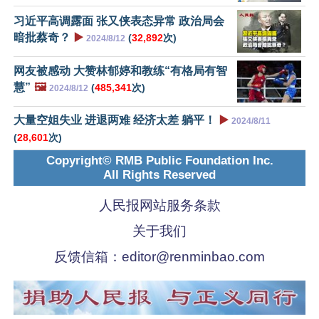
习近平高调露面 张又侠表态异常 政治局会
暗批蔡奇？
▶️
(
32,892
次)
2024/8/12
网友被感动 大赞林郁婷和教练“有格局有智
慧”
🖼️
(
485,341
次)
2024/8/12
大量空姐失业 进退两难 经济太差 躺平！
▶️
2024/8/11
(
28,601
次)
Copyright© RMB Public Foundation Inc.
All Rights Reserved
人民报网站服务条款
关于我们
反馈信箱：
editor@renminbao.com