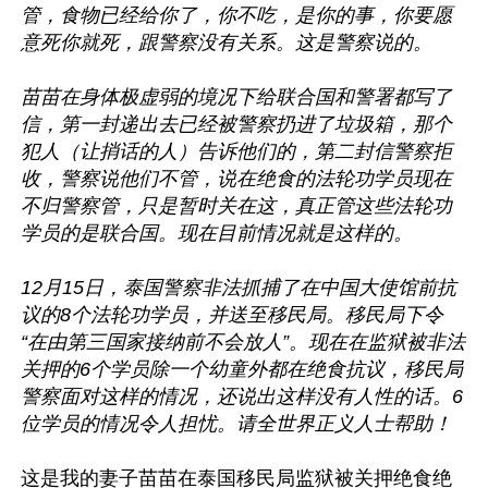
管，食物已经给你了，你不吃，是你的事，你要愿
意死你就死，跟警察没有关系。这是警察说的。

苗苗在身体极虚弱的境况下给联合国和警署都写了
信，第一封递出去已经被警察扔进了垃圾箱，那个
犯人（让捎话的人）告诉他们的，第二封信警察拒
收，警察说他们不管，说在绝食的法轮功学员现在
不归警察管，只是暂时关在这，真正管这些法轮功
学员的是联合国。现在目前情况就是这样的。

12月15日，泰国警察非法抓捕了在中国大使馆前抗
议的8个法轮功学员，并送至移民局。移民局下令
“在由第三国家接纳前不会放人”。现在在监狱被非法
关押的6个学员除一个幼童外都在绝食抗议，移民局
警察面对这样的情况，还说出这样没有人性的话。6
位学员的情况令人担忧。请全世界正义人士帮助！
这是我的妻子苗苗在泰国移民局监狱被关押绝食绝