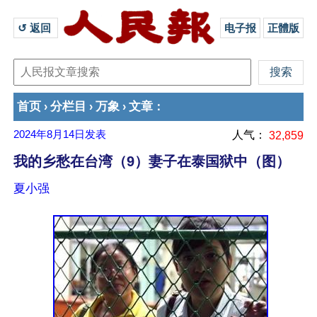
↺ 返回 
电子报
正體版
首页
分栏目
万象
文章
›
›
›
：
2024年8月14日
发表
人气：
32,859
我的乡愁在台湾（9）妻子在泰国狱中（图）
夏小强