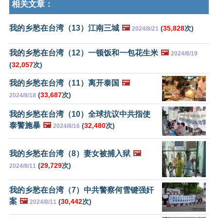
相关文章：
我的乡愁在台湾（13）江南三城
🖼️
(
35,828
次)
2024/8/21
我的乡愁在台湾（12）一顿饭和一包花生米
🖼️
2024/8/19
(
32,057
次)
我的乡愁在台湾（11）离开泰国
🖼️
(
33,687
次)
2024/8/18
我的乡愁在台湾（10）全球抗议中共指使
泰警施暴
🖼️
(
32,480
次)
2024/8/16
我的乡愁在台湾（8）妻女被捕入狱
🖼️
(
29,729
次)
2024/8/11
我的乡愁在台湾（7）中共警察何雪键强奸
案
🖼️
(
30,442
次)
2024/8/11