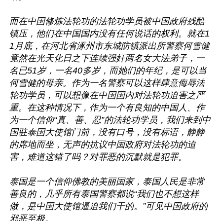
而在中国修炼法轮功的法轮功学员被中国政府残酷
镇压，他们在中国国内没有任何说话的权利。就在1
1月底，在河北省涿州市东城防镇派出所警察何雪健
竟然在光天化日之下连续强奸两名女大法弟子，一
名已51岁，一名40多岁，而她们的年纪，是可以当
何雪健的母亲。作为一名警察可以这样肆意侮辱法
轮功学员，可以想像在中国国内对法轮功迫害之严
重。在这种情况下，作为一个有良知的中国人、作
为一个信仰“真、善、忍”的法轮功学员，我们来到中
国驻泰国大使馆门前，没有口号，没有标语，静静
的席地而坐，无声的抗议中国政府对法轮功的迫
害，难道这错了吗？对罪恶的沉默就是犯罪。

泰国是一个信仰佛教的美丽国家，泰国人民是非常
善良的，几乎所有泰国警察都说“我们也不想这样
做，是中国大使馆逼迫我们干的。”可见中国政府的
邪恶至极。
