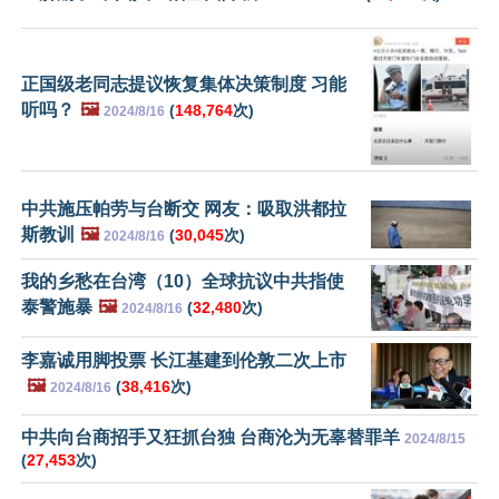
正国级老同志提议恢复集体决策制度 习能
听吗？
🖼️
(
148,764
次)
2024/8/16
中共施压帕劳与台断交 网友：吸取洪都拉
斯教训
🖼️
(
30,045
次)
2024/8/16
我的乡愁在台湾（10）全球抗议中共指使
泰警施暴
🖼️
(
32,480
次)
2024/8/16
李嘉诚用脚投票 长江基建到伦敦二次上市
🖼️
(
38,416
次)
2024/8/16
中共向台商招手又狂抓台独 台商沦为无辜替罪羊
2024/8/15
(
27,453
次)