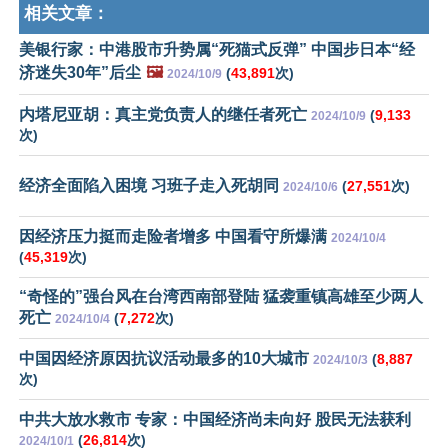
相关文章：
美银行家：中港股市升势属“死猫式反弹” 中国步日本“经
济迷失30年”后尘
🖼️
(
43,891
次)
2024/10/9
内塔尼亚胡：真主党负责人的继任者死亡
(
9,133
2024/10/9
次)
经济全面陷入困境 习班子走入死胡同
(
27,551
次)
2024/10/6
因经济压力挺而走险者增多 中国看守所爆满
2024/10/4
(
45,319
次)
“奇怪的”强台风在台湾西南部登陆 猛袭重镇高雄至少两人
死亡
(
7,272
次)
2024/10/4
中国因经济原因抗议活动最多的10大城市
(
8,887
2024/10/3
次)
中共大放水救市 专家：中国经济尚未向好 股民无法获利
(
26,814
次)
2024/10/1