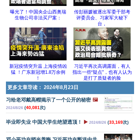
曝光了！中国央企山西奥瑞
传彭丽媛被逐出军委干部考
生物公司非法买尸案：
评委员会、习家军大秘下
台，
新冠疫情突升温 上海疫情凶
习近平再次高调露面，有人
猛 ！广东新冠增1.8万余例
指出一些“疑点”，也有人认为
！
是打了质疑者的脸
更多文章导读：
2024年8月23日
习给老邓戴高帽揭示了一个公开的秘密
🖼️
(
40,081
次)
2024/8/26
毕业即失业 中国大学生绝望透顶！
▶️
(
33,169
次)
2024/8/26
邓小平功在韬光养晦 习近平功在断送中共