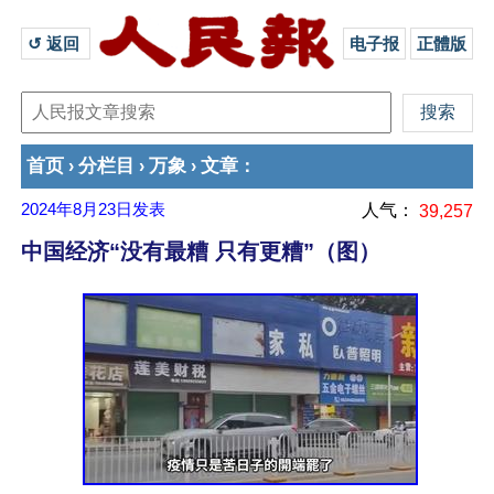
↺ 返回 
电子报
正體版
首页
分栏目
万象
文章
›
›
›
：
2024年8月23日
发表
人气：
39,257
中国经济“没有最糟 只有更糟”（图）