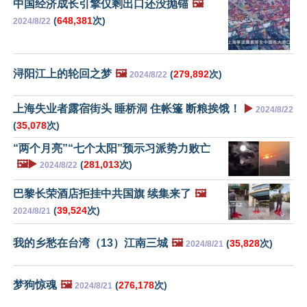
中国经济成长引擎仅剩出口还没抛锚
🖼️
(
648,381
次)
2024/8/22
浔阳江上的轮回之梦
🖼️
(
279,892
次)
2024/8/22
上海失业者露宿街头 睡桥洞 住帐篷 断粮挨饿！
▶️
2024/8/22
(
35,078
次)
“两个月亮”“七个太阳”预示习派势力败亡
🖼️▶️
(
281,013
次)
2024/8/22
巴黎长荣酒店拒挂中共国旗 续集来了
🖼️
(
39,524
次)
2024/8/21
我的乡愁在台湾（13）江南三城
🖼️
(
35,828
次)
2024/8/21
梦狗惊魂
🖼️
(
276,178
次)
2024/8/21