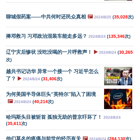
聊城假药案——中共何时还民众真相
🖼️
(
35,028
次)
2024/8/25
捧邓救习 习邓政治混装车能走多远？
(
135,346
次)
2024/8/24
辽宁灾后惨状 没吃没喝的一片呼救声！
▶️
(
30,265
2024/8/24
次)
越共书记访华 异常一个接一个 习近平怎么
了？
▶️
(
31,406
次)
2024/8/24
为何美国半导体巨头“英特尔”陷入了困境
🖼️
(
40,214
次)
2024/8/24
哈玛斯头目被斩首 孤独无助的普京吓坏了！
2024/8/24
(
35,611
次)
他们莫名的疼痛与前世的经历有关
🖼️
(
284,130
次)
2024/8/24