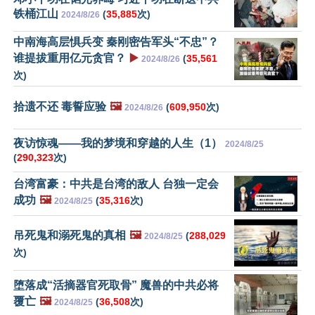
铁桶江山
(
35,885
次)
2024/8/26
中南海高层惧兵变 秦刚密告军头“不忠”？
谁提拔重用亿元贪官？
▶️
(
35,561
2024/8/26
次)
拾遗不还 毒誓应验
🖼️
(
609,950
次)
2024/8/26
夜访惊魂——我的梦境和穿越的人生（1）
2024/8/25
(
290,323
次)
台湾富豪：中共是台湾的敌人 台独一定会
成功
🖼️
(
35,316
次)
2024/8/25
吊死鬼和溺死鬼的真相
🖼️
(
288,029
2024/8/25
次)
堕落成“活摘器官死取骨” 魔兽的中共必将
覆亡
🖼️
(
36,508
次)
2024/8/25