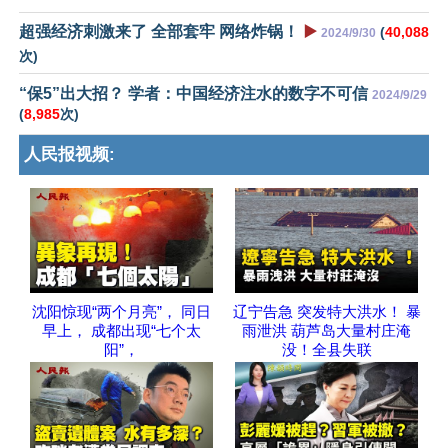
超强经济刺激来了 全部套牢 网络炸锅！
▶️
(
40,088
2024/9/30
次)
“保5”出大招？ 学者：中国经济注水的数字不可信
2024/9/29
(
8,985
次)
人民报视频:
沈阳惊现“两个月亮”， 同日
辽宁告急 突发特大洪水！ 暴
早上， 成都出现“七个太
雨泄洪 葫芦岛大量村庄淹
阳”，
没！全县失联