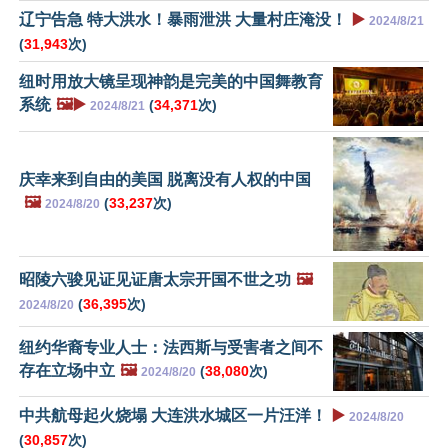
辽宁告急 特大洪水！暴雨泄洪 大量村庄淹没！
▶️
2024/8/21
(
31,943
次)
纽时用放大镜呈现神韵是完美的中国舞教育
系统
🖼️▶️
(
34,371
次)
2024/8/21
庆幸来到自由的美国 脱离没有人权的中国
🖼️
(
33,237
次)
2024/8/20
昭陵六骏见证见证唐太宗开国不世之功
🖼️
(
36,395
次)
2024/8/20
纽约华裔专业人士：法西斯与受害者之间不
存在立场中立
🖼️
(
38,080
次)
2024/8/20
中共航母起火烧塌 大连洪水城区一片汪洋！
▶️
2024/8/20
(
30,857
次)