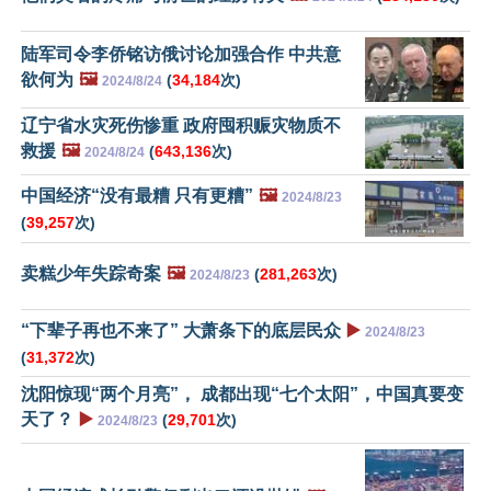
陆军司令李侨铭访俄讨论加强合作 中共意
欲何为
🖼️
(
34,184
次)
2024/8/24
辽宁省水灾死伤惨重 政府囤积赈灾物质不
救援
🖼️
(
643,136
次)
2024/8/24
中国经济“没有最糟 只有更糟”
🖼️
2024/8/23
(
39,257
次)
卖糕少年失踪奇案
🖼️
(
281,263
次)
2024/8/23
“下辈子再也不来了” 大萧条下的底层民众
▶️
2024/8/23
(
31,372
次)
沈阳惊现“两个月亮”， 成都出现“七个太阳”，中国真要变
天了？
▶️
(
29,701
次)
2024/8/23