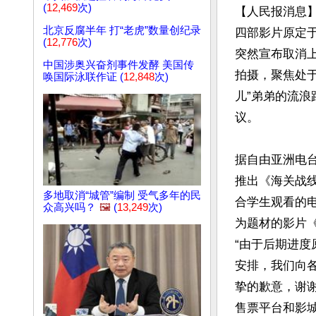
(
12,469
次)
【人民报消息
北京反腐半年 打“老虎”数量创纪录
四部影片原定于
(
12,776
次)
突然宣布取消
中国涉奥兴奋剂事件发酵 美国传
拍摄，聚焦处于
唤国际泳联作证 (
12,848
次)
⼉”弟弟的流
议。

据自由亚洲电
推出《海关战
多地取消“城管”编制 受气多年的民
合学生观看的电
众高兴吗？
🖼️
(
13,249
次)
为题材的影片
“由于后期进度
安排，我们向
挚的歉意，谢
售票平台和影城