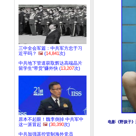
三中全会军篇：中共军方忠于习
近平吗？
🖼️
(
14,841
次)
中共地下管道获取辉达高端晶片
留学生“带货”赚外快 (
13,207
次)
原本不起眼！魏李倒掉 中共军中
电影《野孩子》
这一派冒起
🖼️
(
30,390
次)
中共加强遥控管制海外党员