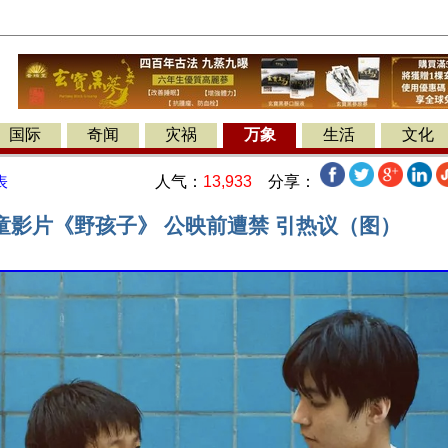
国际
奇闻
灾祸
万象
生活
文化
人气：
13,933
分享：
表
童影片《野孩子》 公映前遭禁 引热议（图）