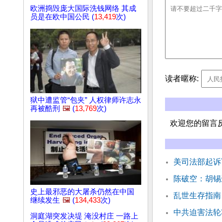
欧洲捣毁庞大国际洗钱网络 其成
员是在欧中国公民 (
13,419
次)
读者暱称:
狱中遭监管“包夹” 人权律师许志永
再被酷刑
🖼️
(
13,769
次)
欢迎您的留言
美司法部起诉T
陈破空：胡锡
史上最邪恶的大屠杀仍然在中国
乱世生存指南
继续发生
🖼️
(
134,433
次)
中共迫害法轮
洞庭湖突发决堤 淹没村庄 一路上