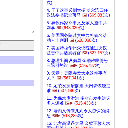
次)
4. 干了这事必倒大楣 哈尔滨四任
政法委书记全落马
🖼️
(
669,083
次)
5. 异议作家邓聿文及家人遭中共
网暴
🖼️
(
648,330
次)
6. 美国国务院谴责中共将俩名活
动人士判刑
🖼️
(
628,938
次)
7. 美国特拉华州众议院通过决议
谴责中共活摘器官
🖼️
(
627,157
次)
8. 总理出面设骗局 金融难民纷纷
三退引热议
🖼️▶️
(
595,787
次)
9. 天意！灵隐寺发大水这件事有
关？
🖼️
(
567,041
次)
10. 定陵发掘酿惨剧 天网恢恢饶过
谁
🖼️
(
537,196
次)
11. 为保水库泄洪 多省市发生洪灾
多人遇难
🖼️▶️
(
515,433
次)
12. 墙内又传来几则令人惊悚的消
息
🖼️▶️
(
513,285
次)
13. 北方高温遇大旱 金猴王教人求