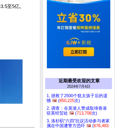
.5至5亿。
近期最受欢迎的文章
2024年7月4日
1. 拯救了2500个犹太孩子后的遗
憾
🖼️
(
850,225
次)
2. 调查：在英港人赞成取缔香港
驻英经贸处
🖼️
(
713,708
次)
3. 洛杉矶“六四”抗议活动参与者家
属在中国遭警方恐吓
🖼️
(
676,483