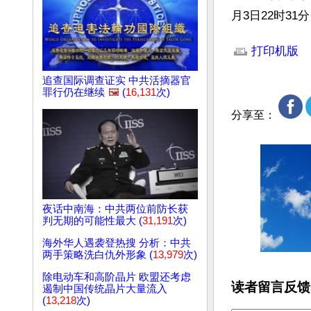
月3日22时3
文章网址: http://w
打印机版
追查国际调查证实 中共活摘器官
罪行仍在继续
🖼️
(
16,131
次)
分享至：
夜话中南海：中共两位前防长获
判无期的可能性最大 (
31,191
次)
海外华人遇袭登热搜 分析：中共
两手策略洗白仇外形象 (
13,979
次)
除电动车和高阶晶片 欧盟还考虑
读者留言反馈
遏制中国传统晶片大量流入
(
13,218
次)