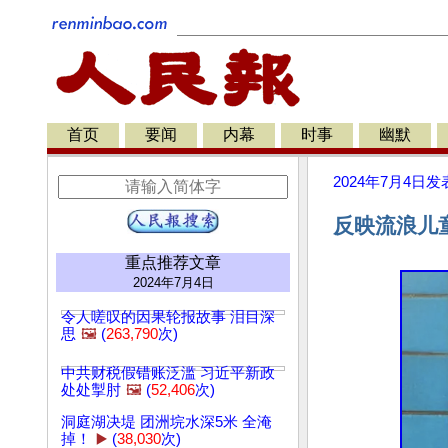
首页
要闻
内幕
时事
幽默
2024年7月4日
发
反映流浪儿
重点推荐文章
2024年7月4日
令人嗟叹的因果轮报故事 泪目深
思
🖼️
(
263,790
次)
中共财税假错账泛滥 习近平新政
处处掣肘
🖼️
(
52,406
次)
洞庭湖决堤 团洲垸水深5米 全淹
掉！
▶️
(
38,030
次)