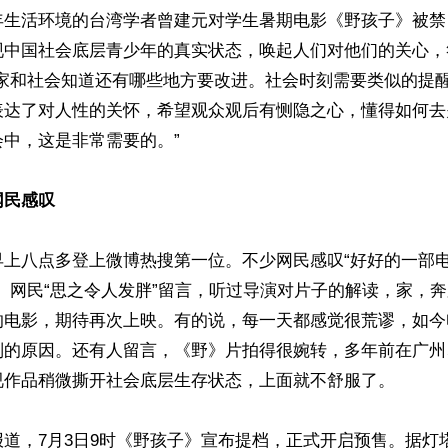
年生活环境的台湾学者曾建元对学生暑期电影《野孩子》被禁
现中国社会底层青少年的真实状态，唤起人们对他们的关心，
国家和社会知道还有哪些地方要改进。社会时刻需要类似的提
表达了对人性的关怀，希望观众观后有恻隐之心，懂得如何去
中，这是非常需要的。”

网民感叹
早上八点多登上微博热搜第一位。不少网民感叹“好好的一部
。网民“思之令人发胖”留言，听过导演对片子的解读，家，
的电影，期待再次上映。有的说，每一天都感觉很荒谬，如今
别的原因。还有人留言，《野》片拍得很婉转，多年前在广州
视作品稍微撕开社会底层生存状态，上面就不舒服了。

道，7月3日9时《野孩子》宣布提档，正式开启预售。据灯