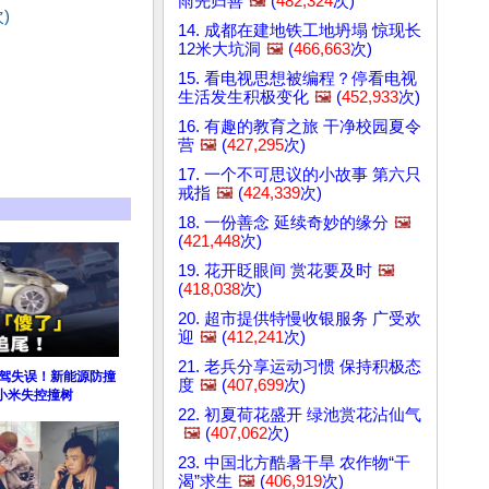
雨先归善
🖼️
(
482,324
次)
)
14. 成都在建地铁工地坍塌 惊现长
12米大坑洞
🖼️
(
466,663
次)
15. 看电视思想被编程？停看电视
生活发生积极变化
🖼️
(
452,933
次)
16. 有趣的教育之旅 干净校园夏令
营
🖼️
(
427,295
次)
17. 一个不可思议的小故事 第六只
戒指
🖼️
(
424,339
次)
18. 一份善念 延续奇妙的缘分
🖼️
(
421,448
次)
19. 花开眨眼间 赏花要及时
🖼️
(
418,038
次)
20. 超市提供特慢收银服务 广受欢
迎
🖼️
(
412,241
次)
21. 老兵分享运动习惯 保持积极态
智驾失误！新能源防撞
度
🖼️
(
407,699
次)
小米失控撞树
22. 初夏荷花盛开 绿池赏花沾仙气
🖼️
(
407,062
次)
23. 中国北方酷暑干旱 农作物“干
渴”求生
🖼️
(
406,919
次)