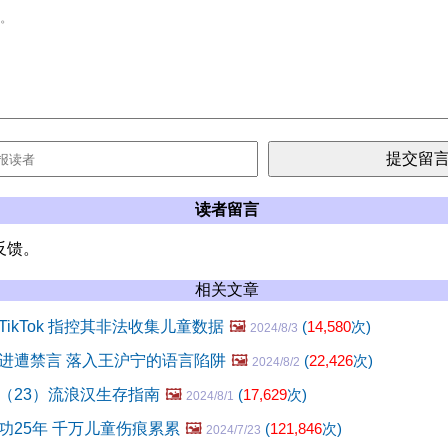
读者留言
反馈。
相关文章
ikTok 指控其非法收集儿童数据
🖼️
(
14,580
次)
2024/8/3
进遭禁言 落入王沪宁的语言陷阱
🖼️
(
22,426
次)
2024/8/2
（23）流浪汉生存指南
🖼️
(
17,629
次)
2024/8/1
功25年 千万儿童伤痕累累
🖼️
(
121,846
次)
2024/7/23