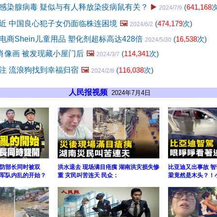
感染腺病毒 疑似与有人释放染疫病鼠有关？
▶️
(
641,168
次
2024/7/9
近 中国良心犯子女仍面临株连困境
🖼️
(
474,179
次)
2024/6/2
商Shein儿童用品 塑化剂超标高达428倍
(
16,538
次)
2024/5/30
童肖像画 被发现藏小屋门后
🖼️
(
114,341
次)
2024/3/7
注 流浪狗找到幸福归宿
🖼️
(
116,038
次)
2024/2/8
人民报视频
2024年7月4日
防部长同时被双
洪水退去 现场满目疮痍 湖南洪灾损失惨
比亚迪又出事故 
军队内乱的开始？
重 灾民叫苦连天 民众：
梁竟然是木头？！