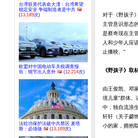
台湾驻美代表俞大㵢：台湾希望
稳定安全 争端制造者是中共
🖼️
对于《野孩子
(
13,189
次)
主管意识形态的
是蔡奇现在主
人和少年人应
止播映。”

欧盟对中国电动车关税调查报
《野孩子》取材
告：细节出人意外
🖼️
(
12,214
次)
由王俊凯、邓家
境儿童”群体。
中，独自流浪
轩轩（关子勰
法轮功保护法破中共禁区 麦塔
小的家，拥抱取
斯：必须做
🖼️
(
13,189
次)