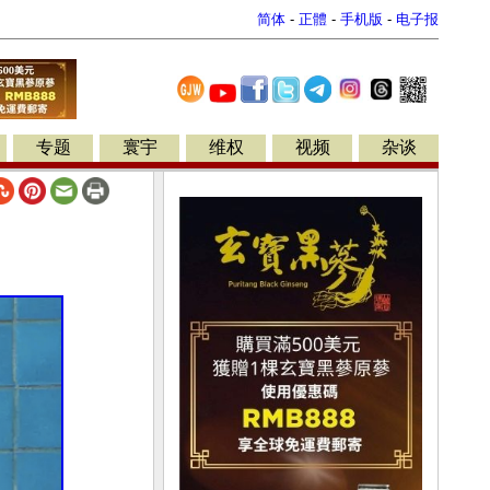
简体
-
正體
-
手机版
-
电子报
专题
寰宇
维权
视频
杂谈