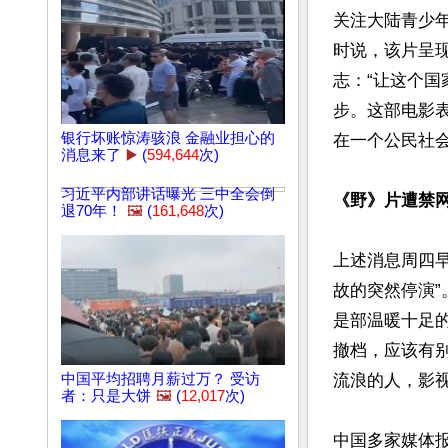
关注大陆青少
时说，该片呈
志：“让这个
步。这部电影
银行坏账惊涛骇浪 金融业担心的
在一个公民社会
消息来了
▶️
(
594,644
次)
习近平内部讲话曝光 三中全会倒
《野》片遭禁
退70年！
🖼️
(
161,648
次)
上述消息周四
故的突然停演”
是部温暖十足
撤档，应该有
中国平均招聘月薪过万？ 受访
流浪的人，影
者：只是大饼
🖼️
(
12,017
次)
中国多家媒体报