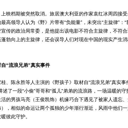
》上映档期被突然取消。旅居澳大利亚的作家袁红冰周四接受
最高领导人认为《野》片带有“负能量”，未突出“主旋律”：
管宣传的政治局常委，是他提出该电影不符合主旋律，不符合
该蓬勃向上的主旋律，还会误导人们对现在中国的现实产生消
自“流浪兄弟”真实事件
桂、陈永胜等人主演的《野孩子》取材自“流浪兄弟”真实事
讲述了⼀段“⼩偷”哥哥和“孤⼉”弟弟的流浪路，⼀场温暖的
生活的男孩马亮（王俊凯饰）机缘巧合下遇见了被家人遗忘、
饰），相似的命运让两个孤独的少年渐行渐近，风雨中他们一
暖彼此守护。
