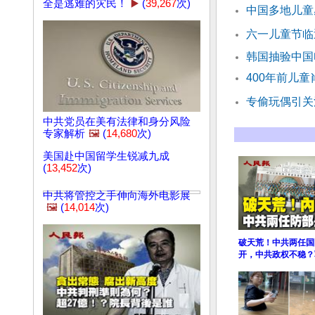
全是逃难的灾民！
▶️
(
39,267
次)
中国多地儿童
六一儿童节临
韩国抽验中国电
400年前儿
专偷玩偶引关
中共党员在美有法律和身分风险
专家解析
🖼️
(
14,680
次)
美国赴中国留学生锐减九成
(
13,452
次)
中共将管控之手伸向海外电影展
🖼️
(
14,014
次)
破天荒！中共两任国
开，中共政权不稳？