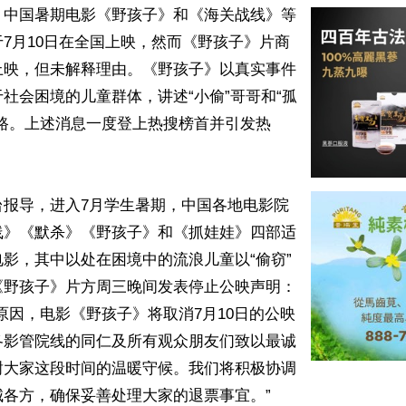
】中国暑期电影《野孩子》和《海关战线》等
7月10日在全国上映，然而《野孩子》片商
上映，但未解释理由。《野孩子》以真实事件
社会困境的儿童群体，讲述“⼩偷”哥哥和“孤
浪路。上述消息一度登上热搜榜首并引发热
台报导，进入7月学生暑期，中国各地电影院
线》《默杀》《野孩子》和《抓娃娃》四部适
影，其中以处在困境中的流浪儿童以“偷窃”
《野孩子》片方周三晚间发表停止公映声明：
原因，电影《野孩子》将取消7月10日的公映
各影管院线的同仁及所有观众朋友们致以最诚
谢大家这段时间的温暖守候。我们将积极协调
各方，确保妥善处理大家的退票事宜。”
