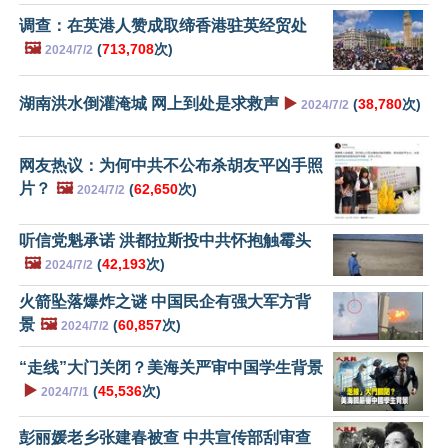
调查：在英港人赞成取缔香港驻英经贸处
🖼️
(
713,708
次)
2024/7/2
湖南洪水倒灌淹城 网上到处是求救声
▶️
(
38,780
次)
2024/7/2
网友热议：为何中共不公布杀胡友平凶手照
片？
🖼️
(
62,650
次)
2024/7/2
听信党魁承诺 洪都拉斯投中共怀抱触霉头
🖼️
(
42,193
次)
2024/7/2
火箭坠落爆炸之谜 中国民企有强大军方背
景
🖼️
(
60,857
次)
2024/7/2
“走线”大门关闭？美海关严审中国学生背景
▶️
(
45,536
次)
2024/7/1
彭丽媛老乡张建春被查 中共宣传部刮审查