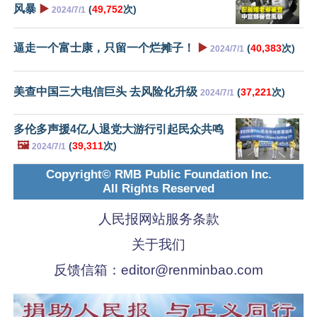
风暴
▶️
(
49,752
次)
2024/7/1
逼走一个富士康，只留一个烂摊子！
▶️
(
40,383
次)
2024/7/1
美查中国三大电信巨头 去风险化升级
(
37,221
次)
2024/7/1
多伦多声援4亿人退党大游行引起民众共鸣
🖼️
(
39,311
次)
2024/7/1
Copyright© RMB Public Foundation Inc.
All Rights Reserved
人民报网站服务条款
关于我们
反馈信箱：
editor@renminbao.com