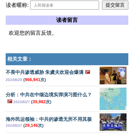
读者暱称:
读者留言
欢迎您的留言反馈。
相关文章：
不畏中共渗透威胁 朱虞夫欢迎会爆满
🖼️
(
966,841
次)
2024/8/28
分析：中共在中缅边境实弹演习图什么？
🖼️
(
35,982
次)
2024/8/27
海外民运领袖：中共的渗透无所不用其极
(
29,146
次)
2024/8/27