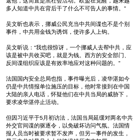
返他，这简直是黑社会活动。欧盟在觉醒，越来越
多人知道中共在背后干了什么不可告人的事情。”

吴文昕也表示，挪威公民充当中共间谍也不是个别
事件，中共用金钱为诱饵，使许多人上钩。

吴文昕说：“我也很惊讶，一个挪威人去帮中共，应
该是被中共收买吧，就是为钱。西方的安全部门、
反间谍组织应该是有效率地应对这种问题的。”

法国国内安全总局也指，事件曝光后，凌华湛如今
仍是中共情报单位施压的目标，他时常接到在中国
大陆的亲人电话，怀疑他们在中共当局的威胁下，
要求凌华湛停止活动。

但因习近平于5月初访法，法国当局延缓对两名中共
外交官间谍的驱逐令，以免破坏访问气氛。法国情
报人员当时被要求暂不发声，但另一事件的发生，