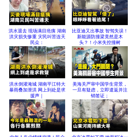
洪水退去 现场满目疮痍 湖南
比亚迪又出事故 智驾失误！
洪灾损失惨重 灾民叫苦连天
新能源防撞梁竟然是木
民众：
头？！小米失控撞树
洪水倒灌淹城 湖南平江特大
美海关严审中国学生背景，
暴雨叠加泄洪 网上到处是求
一旦有疑虑，立即遣返并注
援声｜
销签证；