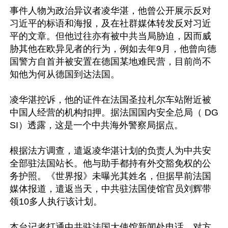
事件人物为政治异议者凌华湛，他曾公开展示反对
习近平的标语和海报，及在社群媒体转发反对习近
平的文章。但他过往亦有被中共当局胁迫，因而威
胁其他在欧异见者的行为，例如去年9月，他曾向德
国警方自首并被安置在德国某地难民营，目前尚不
知他为何从德国到达法国。

凌华湛控诉，他的证件在法国圣拉札尔车站附近被
中国人经营的机构扣押。据法国国内安全总局（ DG
SI）透露，这是一个中共海外警察局据点。

根据法方调查，遣返凌华湛计划的负责人为中共安
全部驻法国站长。他与助手都持有外交豁免权的公
务护照。《世界报》未曝光其姓名，但据早前法国
媒体报道，遣返当天，中共驻法国使馆官员刘辉带
领10多人执行该计划。

本台记者打通中共驻法国大使馆新闻处电话，对方