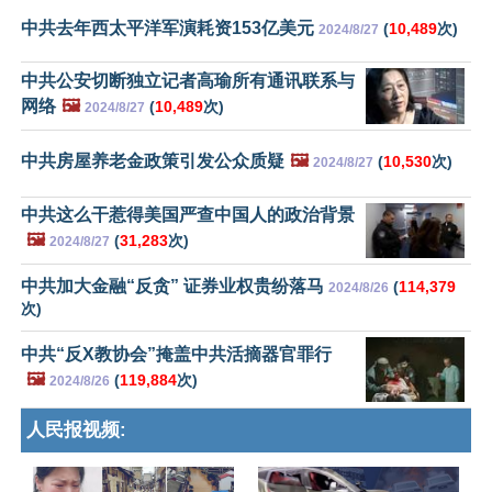
中共去年西太平洋军演耗资153亿美元
(
10,489
次)
2024/8/27
中共公安切断独立记者高瑜所有通讯联系与
网络
🖼️
(
10,489
次)
2024/8/27
中共房屋养老金政策引发公众质疑
🖼️
(
10,530
次)
2024/8/27
中共这么干惹得美国严查中国人的政治背景
🖼️
(
31,283
次)
2024/8/27
中共加大金融“反贪” 证券业权贵纷落马
(
114,379
2024/8/26
次)
中共“反X教协会”掩盖中共活摘器官罪行
🖼️
(
119,884
次)
2024/8/26
人民报视频: