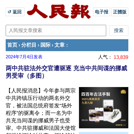
↺ 返回 
电子报
正體版
首页
分栏目
国际
文章
›
›
›
：
2024年7月4日
发表
人气：
13,839
两中共驻法外交官遭驱逐 充当中共间谍的挪威
男受审（多图）
【人民报消息】今年参与两宗
中共跨镇压行动的两名外交
官，被法国总统府签发“场外
程序”的驱离令；而一名为中
共充当间谍的挪威男子也受
审。中共驻挪威和法国大使馆