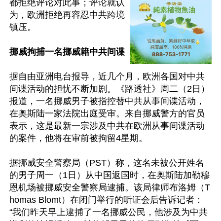
都拒绝评论对此事；评论就认
为，欧洲拒绝再容忍中共跨境
镇压。

挪威拘捕一名挪威籍中共间谍
据自由亚洲电台报导，近几个月，欧洲各国对中共
间谍活动的担忧不断加剧。《路透社》周二（2日）
报道，一名挪威男子被指控替中共从事间谍活动，
在奥斯陆一家法院出庭受审。来自挪威警方的官员
表示，这是最新一宗涉及中共在欧洲从事间谍活动
的案件，他将在审前被拘留4星期。

据挪威安全警察局（PST）称，这名未被公开姓名
的男子周一（1日）从中国返国时，在奥斯陆加勒穆
恩机场被挪威安全警察局逮捕。该局律师布洛姆（T
homas Blomt）在闭门举行的听证会后告诉记者：
“我们昨天早上逮捕了一名挪威公民，他涉及为中共