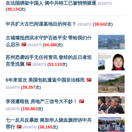
在法国绑架中国人 俩中共特工已被悄悄驱逐
2024/7/3
(
39,134
次)
中共扩大古巴间谍基地目的何在？
(
38,642
次)
2024/7/3
古城墙抵挡洪水守护百姓平安 带给我们什
么启示
🖼️
(
54,486
次)
2024/7/3
苏州恐袭凶手无任何资讯 曾经的反日者坦
言受洗脑
🖼️
(
53,110
次)
2024/7/3
6年来首次 美国包机遣返中国非法移民
🖼️
(
39,357
次)
2024/7/3
李强遭暗批 房地产三信号大不妙！
🖼️
(
150,863
次)
2024/7/3
七一反共反暴政 南加华人烧血旗控诉中共
罪行
🖼️
(
38,165
次)
2024/7/2