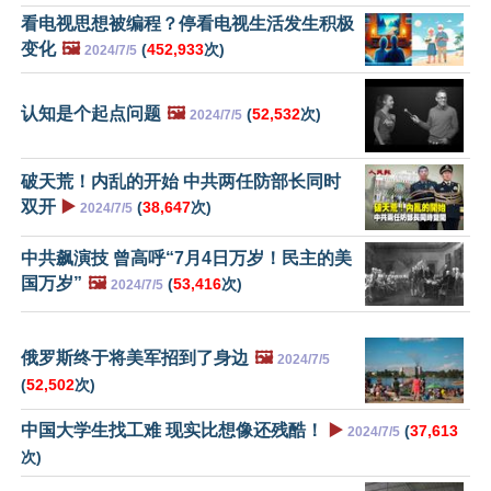
看电视思想被编程？停看电视生活发生积极
变化
🖼️
(
452,933
次)
2024/7/5
认知是个起点问题
🖼️
(
52,532
次)
2024/7/5
破天荒！内乱的开始 中共两任防部长同时
双开
▶️
(
38,647
次)
2024/7/5
中共飙演技 曾高呼“7月4日万岁！民主的美
国万岁”
🖼️
(
53,416
次)
2024/7/5
俄罗斯终于将美军招到了身边
🖼️
2024/7/5
(
52,502
次)
中国大学生找工难 现实比想像还残酷！
▶️
(
37,613
2024/7/5
次)