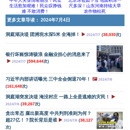
中年人失业情绪崩溃！民众
北京冰雹如下雪 地面积冰一
生活愈加艰难！民众叹挣钱
尺多深！山东河南持续大旱
难 不敢消费！
农作物枯死
更多文章导读：
2024年7月4日
洞庭湖决堤 团洲垸水深5米 全淹掉！
▶️
(
38,030
次)
2024/7/7
银行坏账惊涛骇浪 金融业担心的消息来了
▶️
(
594,644
次)
2024/7/7
习近平内部讲话曝光 三中全会倒退70年！
🖼️
2024/7/6
(
161,648
次)
洞庭湖突发决堤 淹没村庄 一路上全是逃难的灾民！
▶️
(
39,267
次)
2024/7/6
贪出常态 腐出新高度 中共判刑准则为何？
超27亿！？院长背后是谁
▶️
(
38,127
2024/7/6
次)