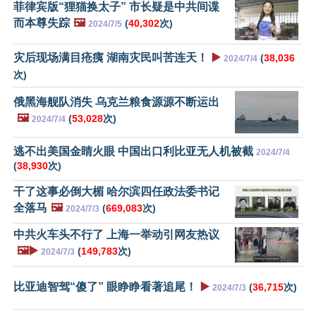
菲律宾版“狸猫换太子” 市长疑是中共间谍
而本尊失踪
🖼️
(
40,302
次)
2024/7/5
灾后现场满目疮痍 湖南灾民叫苦连天！
▶️
(
38,036
2024/7/4
次)
俄黑海舰队消失 乌克兰粮食源源不断运出
🖼️
(
53,028
次)
2024/7/4
逃不出美国金睛火眼 中国出口利比亚无人机被截
2024/7/4
(
38,930
次)
干了这事必倒大楣 哈尔滨四任政法委书记
全落马
🖼️
(
669,083
次)
2024/7/3
中共火车头不行了 上海一举动引网友热议
🖼️▶️
(
149,783
次)
2024/7/3
比亚迪智驾“傻了” 眼睁睁看著追尾！
▶️
(
36,715
次)
2024/7/3