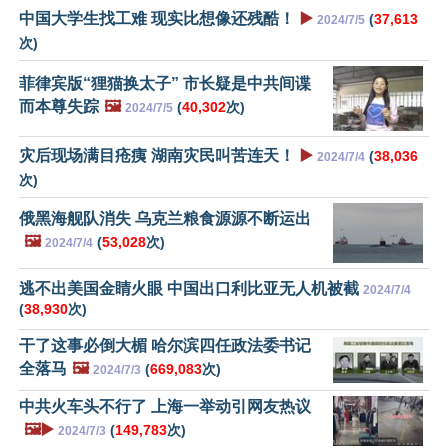
中国大学生找工难 现实比想像还残酷！
▶️
(
37,613
2024/7/5
次)
菲律宾版“狸猫换太子” 市长疑是中共间谍
而本尊失踪
🖼️
(
40,302
次)
2024/7/5
灾后现场满目疮痍 湖南灾民叫苦连天！
▶️
(
38,036
2024/7/4
次)
俄黑海舰队消失 乌克兰粮食源源不断运出
🖼️
(
53,028
次)
2024/7/4
逃不出美国金睛火眼 中国出口利比亚无人机被截
2024/7/4
(
38,930
次)
干了这事必倒大楣 哈尔滨四任政法委书记
全落马
🖼️
(
669,083
次)
2024/7/3
中共火车头不行了 上海一举动引网友热议
🖼️▶️
(
149,783
次)
2024/7/3