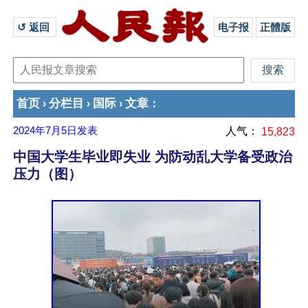
↺ 返回 
电子报
正體版
首页
分栏目
国际
文章
›
›
›
：
2024年7月5日
发表
人气：
15,823
中国大学生毕业即失业 为防动乱大学备受政治
压力（图）