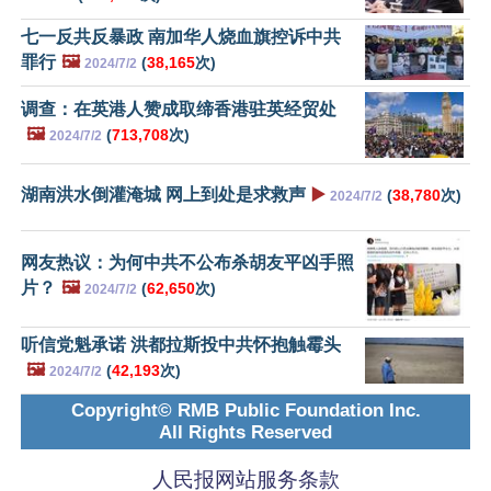
七一反共反暴政 南加华人烧血旗控诉中共
罪行
🖼️
(
38,165
次)
2024/7/2
调查：在英港人赞成取缔香港驻英经贸处
🖼️
(
713,708
次)
2024/7/2
湖南洪水倒灌淹城 网上到处是求救声
▶️
(
38,780
次)
2024/7/2
网友热议：为何中共不公布杀胡友平凶手照
片？
🖼️
(
62,650
次)
2024/7/2
听信党魁承诺 洪都拉斯投中共怀抱触霉头
🖼️
(
42,193
次)
2024/7/2
Copyright© RMB Public Foundation Inc.
All Rights Reserved
人民报网站服务条款