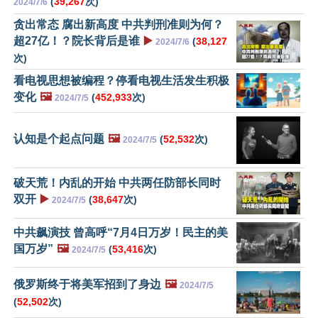
(
39,267
次)
2024/7/6
贪出常态 腐出新高度 中共判刑准则为何？
超27亿！？院长背后是谁
▶️
(
38,127
2024/7/6
次)
看电视思想被编程？停看电视生活发生积极
变化
🖼️
(
452,933
次)
2024/7/5
认知是个起点问题
🖼️
(
52,532
次)
2024/7/5
破天荒！内乱的开始 中共两任防部长同时
双开
▶️
(
38,647
次)
2024/7/5
中共飙演技 曾高呼“7月4日万岁！民主的美
国万岁”
🖼️
(
53,416
次)
2024/7/5
俄罗斯终于将美军招到了身边
🖼️
2024/7/5
(
52,502
次)