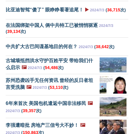
比亚迪智驾“傻了” 眼睁睁看著追尾！
▶️
(
36,715
次)
2024/7/3
在法国绑架中国人 俩中共特工已被悄悄驱逐
2024/7/3
(
39,134
次)
中共扩大古巴间谍基地目的何在？
(
38,642
次)
2024/7/3
古城墙抵挡洪水守护百姓平安 带给我们什
么启示
🖼️
(
54,486
次)
2024/7/3
苏州恐袭凶手无任何资讯 曾经的反日者坦
言受洗脑
🖼️
(
53,110
次)
2024/7/3
6年来首次 美国包机遣返中国非法移民
🖼️
(
39,357
次)
2024/7/3
李强遭暗批 房地产三信号大不妙！
🖼️
(
150,863
次)
2024/7/3