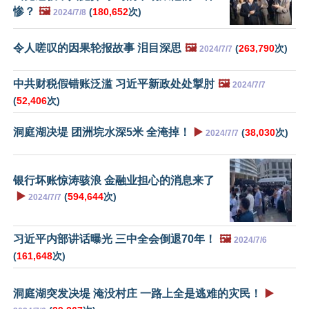
惨？
🖼️
(
180,652
次)
2024/7/8
令人嗟叹的因果轮报故事 泪目深思
🖼️
(
263,790
次)
2024/7/7
中共财税假错账泛滥 习近平新政处处掣肘
🖼️
2024/7/7
(
52,406
次)
洞庭湖决堤 团洲垸水深5米 全淹掉！
▶️
(
38,030
次)
2024/7/7
银行坏账惊涛骇浪 金融业担心的消息来了
▶️
(
594,644
次)
2024/7/7
习近平内部讲话曝光 三中全会倒退70年！
🖼️
2024/7/6
(
161,648
次)
洞庭湖突发决堤 淹没村庄 一路上全是逃难的灾民！
▶️