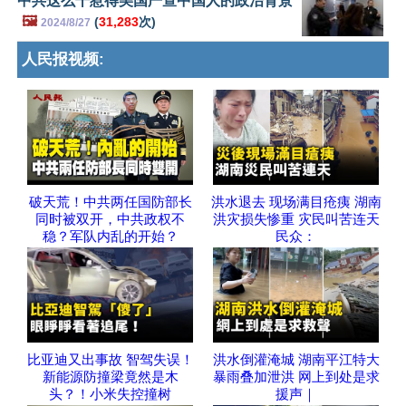
中共这么干惹得美国严查中国人的政治背景
🖼️
(
31,283
次)
2024/8/27
人民报视频:
破天荒！中共两任国防部长
洪水退去 现场满目疮痍 湖南
同时被双开，中共政权不
洪灾损失惨重 灾民叫苦连天
稳？军队内乱的开始？
民众：
比亚迪又出事故 智驾失误！
洪水倒灌淹城 湖南平江特大
新能源防撞梁竟然是木
暴雨叠加泄洪 网上到处是求
头？！小米失控撞树
援声｜