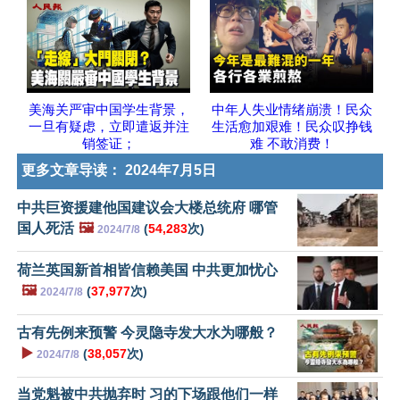
美海关严审中国学生背景，
中年人失业情绪崩溃！民众
一旦有疑虑，立即遣返并注
生活愈加艰难！民众叹挣钱
销签证；
难 不敢消费！
更多文章导读：
2024年7月5日
中共巨资援建他国建议会大楼总统府 哪管
国人死活
🖼️
(
54,283
次)
2024/7/8
荷兰英国新首相皆信赖美国 中共更加忧心
🖼️
(
37,977
次)
2024/7/8
古有先例来预警 今灵隐寺发大水为哪般？
▶️
(
38,057
次)
2024/7/8
当党魁被中共抛弃时 习的下场跟他们一样