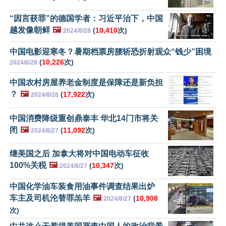
“因言获罪”的德国学者：习近平治下，中国
越发像朝鲜
🖼️
(
10,410
次)
2024/8/28
中国电影迎寒冬？暑期档票房腰斩恐折射观众“钱少”困境
(
10,226
次)
2024/8/28
中国农村房屋养老金制度是保障还是新负担
？
🖼️
(
17,922
次)
2024/8/28
中国消费降级重创鼎泰丰 华北14门市将关
闭
🖼️
(
11,092
次)
2024/8/27
继美国之后 加拿大将对中国电动车征收
100%关税
🖼️
(
10,347
次)
2024/8/27
中国化学油车装食用油事件调查结果出炉
车主及司机沦替罪羔羊
🖼️
(
10,908
2024/8/27
次)