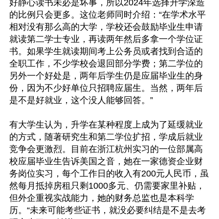
好静心读书未必是坏事，所以2024年选择升学深造
的比例只会更多。这位老师同时介绍：“在学术水平
相对没有那么高的大学，学校还会鼓励毕业生申请
就读第二学士专业，再读两年然后多拿一个学位证
书。如果学生就读期间考上公务员或者找到合适的
全职工作，不少学校会退回部分学费；第二学位的
另外一个好处是，两年后学生仍是应届毕业生的身
份，因为不少好单位只招聘应届生。当然，两年后
是不是好就业，这个没人能够回答。”

有大学生认为，升学在某种程度上成为了延缓就业
的方式，随著研究生和第二学位扩招，学成后就业
竞争会更激烈。目前在浙江杭州实习的一位部属高
校应届毕业生告诉美国之音，她在一家德资企业财
务岗位实习，每个工作日的收入有200元人民币，虽
然每月抵掉房租只剩1000多元、仍需要家里补贴，
但外企重视实战能力，她的财务总监也是本科学
历。“未来可能考些证书，就没必要纠结是不是去考