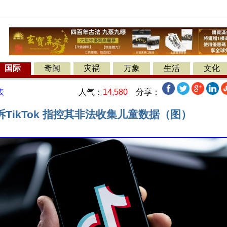
国际
奇闻
灾祸
万象
生活
文化
人气：
14,580
分享：
表
TikTok 指控其非法收集儿童数据（图）