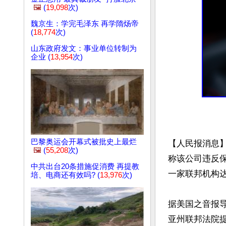
🖼️
(
19,098
次)
魏京生：学完毛泽东 再学隋炀帝
(
18,774
次)
山东政府发文：事业单位转制为
企业 (
13,954
次)
巴黎奥运会开幕式被批史上最烂
【人民报消息】美
🖼️
(
55,208
次)
称该公司违反
中共出台20条措施促消费 再提教
一家联邦机构达
培、电商还有效吗? (
13,976
次)
据美国之音报
亚州联邦法院