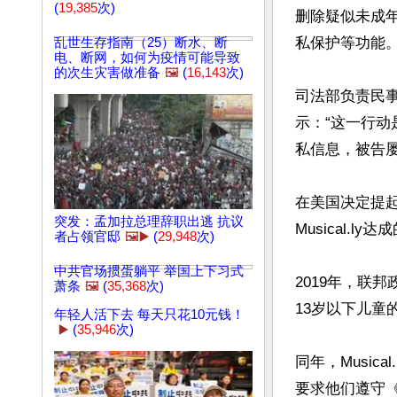
(
19,385
次)
删除疑似未成
私保护等功能。”
乱世生存指南（25）断水、断
电、断网，如何为疫情可能导致
的次生灾害做准备
🖼️
(
16,143
次)
司法部负责民事部
示：“这一行
私信息，被告屡
在美国决定提起
突发：孟加拉总理辞职出逃 抗议
Musical.l
者占领官邸
🖼️▶️
(
29,948
次)
中共官场掼蛋躺平 举国上下习式
2019年，联邦
萧条
🖼️
(
35,368
次)
13岁以下儿童
年轻人活下去 每天只花10元钱！
▶️
(
35,946
次)
同年，Musi
要求他们遵守