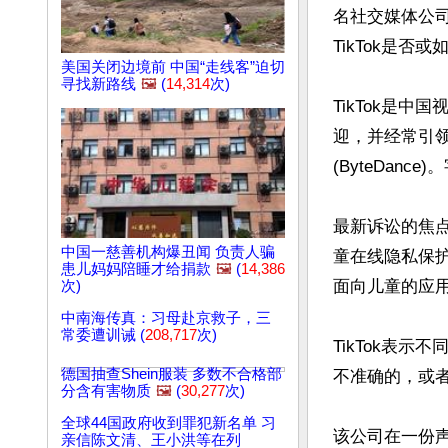
名社交媒体公
TikTok是否
美国关闭边境前 中国“走线客”迫切
寻找新路线
🖼️
(
14,314
次)
TikTok是
迎，并经常引
(ByteDan
最新诉讼的焦点
中国一慈善机构爆丑闻 负责人骗
童在线隐私保护法》(
患儿妈妈陪睡才给捐款
🖼️
(
14,386
面向儿童的应用
次)
中南海传真：习母赴京救子，三
常委遭训诫 (
208,717
次)
TikTok表
德国抽查Shein服装 多数不合格部
不准确的，或者
分含有害物质
🖼️
(
30,277
次)
全球44国政府收到罪犯新名单 习
该公司在一份
亲信陈文清、王小洪等在列