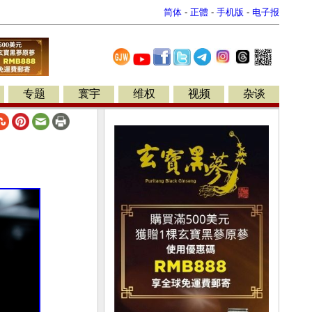
简体
-
正體
-
手机版
-
电子报
专题
寰宇
维权
视频
杂谈