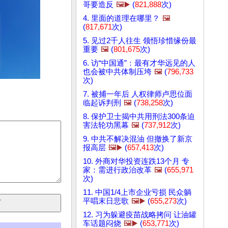
哥要造反
🖼️▶️
(
821,888
次)
4. 里面的道理在哪里？
🖼️
(
817,671
次)
5. 见过2千人往生 领悟珍惜缘份最
重要
🖼️
(
801,675
次)
6. 访“中国通”：最有才华远见的人
也会被中共体制压垮
🖼️
(
796,733
次)
7. 被捕一年后 人权律师卢思位面
临起诉判刑
🖼️
(
738,258
次)
8. 保护卫士揭中共用刑法300条迫
害法轮功黑幕
🖼️
(
737,912
次)
9. 中共不解决混油 但撤换了新京
报高层
🖼️▶️
(
657,413
次)
10. 外商对华投资连跌13个月 专
家：需进行政治改革
🖼️
(
655,971
次)
11. 中国1/4上市企业亏损 民众躺
平唱末日悲歌
🖼️▶️
(
655,273
次)
12. 习为躲避疫苗战略拷问 让油罐
车话题闷烧
🖼️▶️
(
653,771
次)