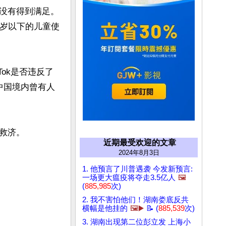
没有得到满足。
3岁以下的儿童使
ok是否违反了
认中国境内曾有人
救济。
近期最受欢迎的文章
2024年8月3日
1. 他预言了川普遇袭 今发新预言:
一场更大瘟疫将夺走3.5亿人
🖼️
(
885,985
次)
2. 我不害怕他们！湖南娄底反共
横幅是他挂的
🖼️▶️
📝 (
885,539
次)
3. 湖南出现第二位彭立发 上海小