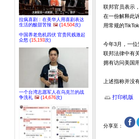
联邦官员表示
在一份解释此
拉疯喜剧：在美华人用喜剧表达
生活的酸甜苦辣
🖼️
(
14,504
次)
用常规的Tik
中国养老危机四伏 官贵民贱激起
众怒 (
15,193
次)
今年3月，一位
联邦法律中有关
拥有访问美国用
上述指称并没
文章网址: http://w
一个台湾志愿军人在乌克兰的战
打印机版
争洗礼
🖼️
(
14,676
次)
分享至：