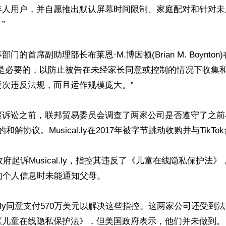
年人用户，并自愿推出默认屏幕时间限制、家庭配对和针对未


门的首席副助理部长布莱恩·M.博因顿(Brian M. Boynto
动是必要的，以防止被告在未经家长同意或控制的情况下收集
次违反法规，而且运作规模庞大。”

诉讼之前，联邦贸易委员会调查了两家公司是否遵守了之前与T
y达成的和解协议。Musical.ly在2017年被字节跳动收购并与TikTo
政府起诉Musical.ly，指控其违反了《儿童在线隐私保护法
的个人信息时未能通知父母。

cal.ly同意支付570万美元以解决这些指控。这两家公司还受
《儿童在线隐私保护法》，但美国政府表示，他们并未做到。
