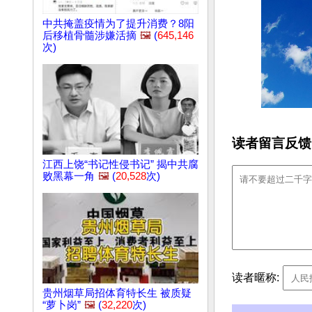
中共掩盖疫情为了提升消费？8阳
后移植骨髓涉嫌活摘
🖼️
(
645,146
次)
读者留言反馈
江西上饶“书记性侵书记” 揭中共腐
败黑幕一角
🖼️
(
20,528
次)
读者暱称:
贵州烟草局招体育特长生 被质疑
“萝卜岗”
🖼️
(
32,220
次)