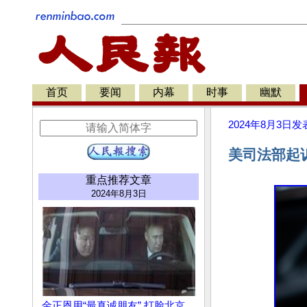
首页
要闻
内幕
时事
幽默
2024年8月3日
发
美司法部起诉
重点推荐文章
2024年8月3日
金正恩用“最真诚朋友” 打脸北京