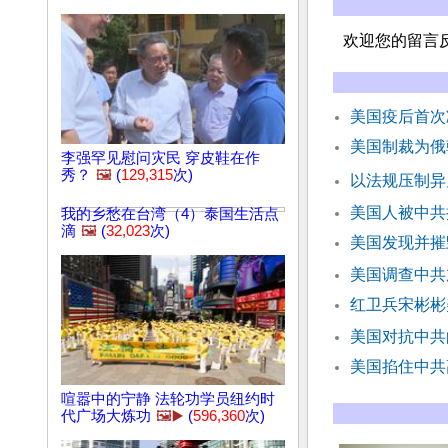
欢迎您的留言
美国疫后首次
美国制裁为俄
李强罕见慰问灾民 穿皮鞋在作
秀？
🖼️
(
129,315
次)
以法规压制异
美国人被中共
我的乡愁在台湾（4）泰国生活点
滴
🖼️
(
32,023
次)
美国发现并摧
美国调查中共
红卫兵宋彬彬
美国对抗中共
美国掐住中共
喧嚣中的宁静 法轮功学员纽约时
代广场大炼功
🖼️▶️
(
596,360
次)