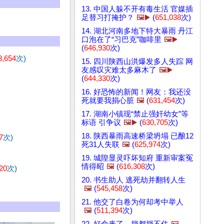
13. 中国人躲不开有毒生活 官媒插
足替习打掩护？
🖼️▶️
(
651,038
次)
14. 湖北河南多地下特大暴雨 丹江
口泡在了“习巴克”咖啡里
🖼️▶️
(
646,930
次)
8,654
次)
15. 四川陕西山洪爆发多人失踪 网
友感叹灾难太多麻木了
🖼️▶️
(
644,330
次)
16. 好恐怖的新闻！网友：我还没
死就要我捐心脏
🖼️
(
631,454
次)
17. 湖南小镇现“禁止强奸幼女”等
标语 引争议
🖼️▶️
(
630,705
次)
18. 陕西暴雨高速桥梁坍塌 已酿12
7
次)
死31人失联
🖼️
(
625,974
次)
19. 城隍显灵吓坏知府 重新审案冤
情得昭
🖼️
(
616,308
次)
20
次)
20. 书生助人 逃死劫并翻转人生
🖼️
(
545,458
次)
21. 他交了白卷为何却考中举人
🖼️
(
511,394
次)
22. 好命来了，挡都挡不住
🖼️