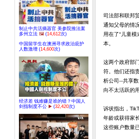
司法部和联邦贸
通知父母的情
制止中共活摘器官 美参院推法案
用在了“儿童模式
多州立法
🖼️
(
14,612
次)
本。

中国留学生在澳洲寻求政治庇护
人数激增 (
14,600
次)
这两个政府部
符。他们还指责Ti
析公司--共享
向不太活跃的用
经济差 钱难赚是谁的错？中国人
剑指制度不公
▶️
(
32,420
次)
诉状指出，Ti
年龄或获得家
这些账户数量已