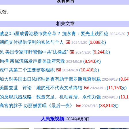
读者留言
反馈。
相关文章
减息0.5厘成香港楼市救命草？ 施永青：要先止跌回稳
(
2024/9/20
朝间支付提供便利的实体与个人
🖼️
(
9,088
次)
2024/9/20
见 美国专家呼吁警惕中共“法律战”
🖼️
(
9,244
次)
2024/9/20
拘押 亲属沉痛发声促美政府营救
(
8,943
次)
2024/9/19
毁中共第二个主要骇客组织
🖼️
(
10,418
次)
2024/9/19
加大对美国出口浓缩铀是否有助于俄罗斯规避制裁
(
8,64
2024/9/18
美国去世 评论：她的死不代表文革终结
🖼️
(
11,153
次)
2024/9/18
的反舰武器战略：数量充足、机动灵活、杀伤力强
(
10,1
2024/9/18
高官的脖子 彭丽媛要唱《最后一夜》
🖼️
(
33,814
次)
2024/9/18
人民报视频
2024年8月3日