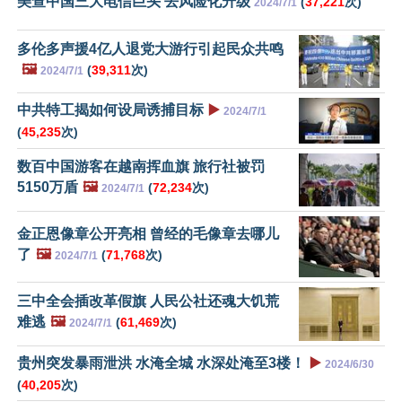
美查中国三大电信巨头 去风险化升级
(
37,221
次)
2024/7/1
多伦多声援4亿人退党大游行引起民众共鸣
🖼️
(
39,311
次)
2024/7/1
中共特工揭如何设局诱捕目标
▶️
2024/7/1
(
45,235
次)
数百中国游客在越南挥血旗 旅行社被罚
5150万盾
🖼️
(
72,234
次)
2024/7/1
金正恩像章公开亮相 曾经的毛像章去哪儿
了
🖼️
(
71,768
次)
2024/7/1
三中全会插改革假旗 人民公社还魂大饥荒
难逃
🖼️
(
61,469
次)
2024/7/1
贵州突发暴雨泄洪 水淹全城 水深处淹至3楼！
▶️
2024/6/30
(
40,205
次)