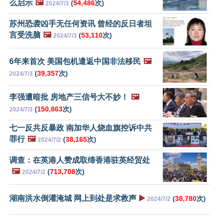
么启示
🖼️
(
54,486
次)
2024/7/3
苏州恐袭凶手无任何资讯 曾经的反日者坦
言受洗脑
🖼️
(
53,110
次)
2024/7/3
6年来首次 美国包机遣返中国非法移民
🖼️
(
39,357
次)
2024/7/3
李强遭暗批 房地产三信号大不妙！
🖼️
(
150,863
次)
2024/7/3
七一反共反暴政 南加华人烧血旗控诉中共
罪行
🖼️
(
38,165
次)
2024/7/2
调查：在英港人赞成取缔香港驻英经贸处
🖼️
(
713,708
次)
2024/7/2
湖南洪水倒灌淹城 网上到处是求救声
▶️
(
38,780
次)
2024/7/2