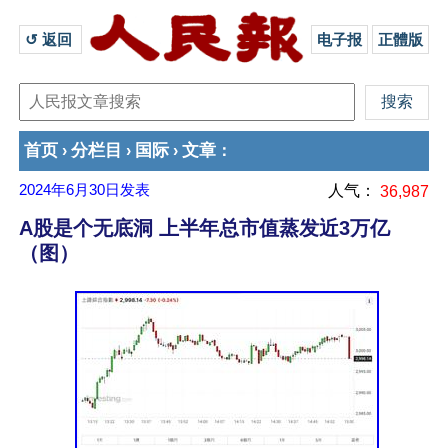
↺ 返回 
电子报
正體版
首页
分栏目
国际
文章
›
›
›
：
2024年6月30日
发表
人气：
36,987
A股是个无底洞 上半年总市值蒸发近3万亿
（图）