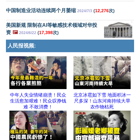
中国制造业活动连续两个月萎缩
(
12,276
次)
2024/7/3
美国新规 限制在AI等敏感技术领域对华投
资
🖼️
(
17,398
次)
2024/6/22
人民报视频:
中年人失业情绪崩溃！民众
北京冰雹如下雪 地面积冰一
生活愈加艰难！民众叹挣钱
尺多深！山东河南持续大旱
难 不敢消费！
农作物枯死