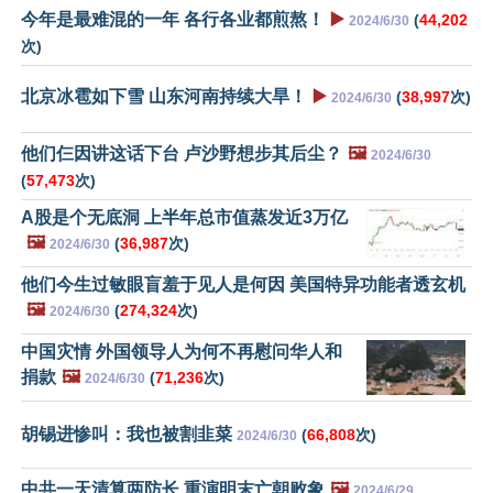
今年是最难混的一年 各行各业都煎熬！
▶️
(
44,202
2024/6/30
次)
北京冰雹如下雪 山东河南持续大旱！
▶️
(
38,997
次)
2024/6/30
他们仨因讲这话下台 卢沙野想步其后尘？
🖼️
2024/6/30
(
57,473
次)
A股是个无底洞 上半年总市值蒸发近3万亿
🖼️
(
36,987
次)
2024/6/30
他们今生过敏眼盲羞于见人是何因 美国特异功能者透玄机
🖼️
(
274,324
次)
2024/6/30
中国灾情 外国领导人为何不再慰问华人和
捐款
🖼️
(
71,236
次)
2024/6/30
胡锡进惨叫：我也被割韭菜
(
66,808
次)
2024/6/30
中共一天清算两防长 重演明末亡朝败象
🖼️
2024/6/29