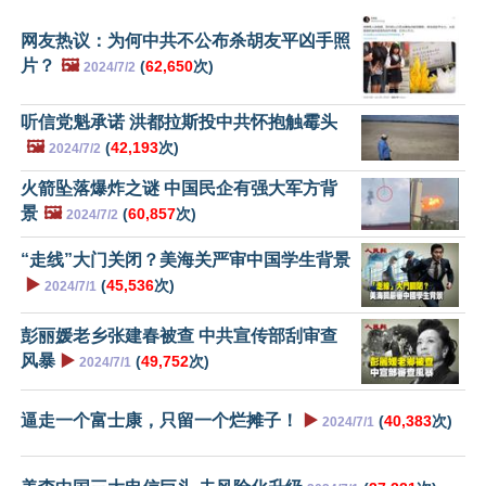
网友热议：为何中共不公布杀胡友平凶手照
片？
🖼️
(
62,650
次)
2024/7/2
听信党魁承诺 洪都拉斯投中共怀抱触霉头
🖼️
(
42,193
次)
2024/7/2
火箭坠落爆炸之谜 中国民企有强大军方背
景
🖼️
(
60,857
次)
2024/7/2
“走线”大门关闭？美海关严审中国学生背景
▶️
(
45,536
次)
2024/7/1
彭丽媛老乡张建春被查 中共宣传部刮审查
风暴
▶️
(
49,752
次)
2024/7/1
逼走一个富士康，只留一个烂摊子！
▶️
(
40,383
次)
2024/7/1