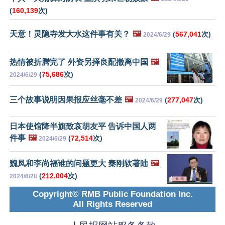
(
160,139
次)
天意！灵隐寺发大水这件事有关？
🖼️
(
567,041
次)
2024/6/29
热情被折腾完了 外资另择良配撤离中国
🖼️
(
75,686
次)
2024/6/29
三个故事说明因果报应丝毫不差
🖼️
(
277,047
次)
2024/6/29
日本使馆降半旗致哀胡友平 告诉中国人两
件事
🖼️
(
72,514
次)
2024/6/29
魏凤和李尚福谁的问题更大 秦刚软著陆
🖼️
(
212,004
次)
2024/6/28
Copyright© RMB Public Foundation Inc.
All Rights Reserved