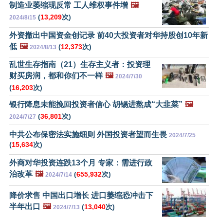
制造业萎缩现反常 工人维权事件增
🖼️
(
13,209
次)
2024/8/15
外资撤出中国资金创记录 前40大投资者对华持股创10年新
低
🖼️
(
12,373
次)
2024/8/13
乱世生存指南（21）生存主义者：投资理
财买房润，都和你们不一样
🖼️
2024/7/30
(
16,203
次)
银行降息未能挽回投资者信心 胡锡进熬成“大韭菜”
🖼️
(
36,801
次)
2024/7/27
中共公布保密法实施细则 外国投资者望而生畏
2024/7/25
(
15,634
次)
外商对华投资连跌13个月 专家：需进行政
治改革
🖼️
(
655,932
次)
2024/7/14
降价求售 中国出口增长 进口萎缩恐冲击下
半年出口
🖼️
(
13,040
次)
2024/7/13