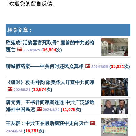
欢迎您的留言反馈。
相关文章：
堕落成“活摘器官死取骨” 魔兽的中共必将
覆亡
🖼️
(
36,504
次)
2024/8/25
聊城假药案——中共何时还民众真相
🖼️
(
35,021
次)
2024/8/25
《纽时》攻击神韵 旅美华人吁查中共间谍
🖼️
(
10,574
次)
2024/8/24
唐元隽、王书君间谍案连连 中共广泛渗透
海外中国民运
🖼️
(
11,075
次)
2024/8/24
王友群：中共正在最后疯狂中走向灭亡
🖼️
(
18,751
次)
2024/8/24