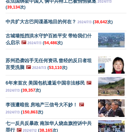
在法国绑架中国人 俩中共特工已被悄悄驱逐
2024/7/3
(
39,134
次)
中共扩大古巴间谍基地目的何在？
(
38,642
次)
2024/7/3
古城墙抵挡洪水守护百姓平安 带给我们什
么启示
🖼️
(
54,486
次)
2024/7/3
苏州恐袭凶手无任何资讯 曾经的反日者坦
言受洗脑
🖼️
(
53,110
次)
2024/7/3
6年来首次 美国包机遣返中国非法移民
🖼️
(
39,357
次)
2024/7/3
李强遭暗批 房地产三信号大不妙！
🖼️
(
150,863
次)
2024/7/3
七一反共反暴政 南加华人烧血旗控诉中共
罪行
🖼️
(
38,165
次)
2024/7/2