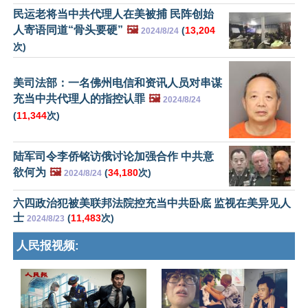
民运老将当中共代理人在美被捕 民阵创始
人寄语同道“骨头要硬”
🖼️
(
13,204
2024/8/24
次)
美司法部：一名佛州电信和资讯人员对串谋
充当中共代理人的指控认罪
🖼️
2024/8/24
(
11,344
次)
陆军司令李侨铭访俄讨论加强合作 中共意
欲何为
🖼️
(
34,180
次)
2024/8/24
六四政治犯被美联邦法院控充当中共卧底 监视在美异见人
士
(
11,483
次)
2024/8/23
人民报视频: