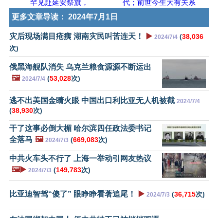
罕见赴延安祭旗，
代；前世今生大有关系
更多文章导读：
2024年7月1日
灾后现场满目疮痍 湖南灾民叫苦连天！
▶️
(
38,036
2024/7/4
次)
俄黑海舰队消失 乌克兰粮食源源不断运出
🖼️
(
53,028
次)
2024/7/4
逃不出美国金睛火眼 中国出口利比亚无人机被截
2024/7/4
(
38,930
次)
干了这事必倒大楣 哈尔滨四任政法委书记
全落马
🖼️
(
669,083
次)
2024/7/3
中共火车头不行了 上海一举动引网友热议
🖼️▶️
(
149,783
次)
2024/7/3
比亚迪智驾“傻了” 眼睁睁看著追尾！
▶️
(
36,715
次)
2024/7/3