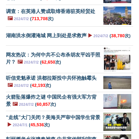
调查：在英港人赞成取缔香港驻英经贸处
🖼️
(
713,708
次)
2024/7/2
湖南洪水倒灌淹城 网上到处是求救声
▶️
(
38,780
次)
2024/7/2
网友热议：为何中共不公布杀胡友平凶手照
片？
🖼️
(
62,650
次)
2024/7/2
听信党魁承诺 洪都拉斯投中共怀抱触霉头
🖼️
(
42,193
次)
2024/7/2
火箭坠落爆炸之谜 中国民企有强大军方背
景
🖼️
(
60,857
次)
2024/7/2
“走线”大门关闭？美海关严审中国学生背景
▶️
(
45,536
次)
2024/7/1