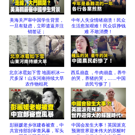
美海关严审中国学生背景，
中年人失业情绪崩溃！民众
一旦有疑虑，立即遣返并注
生活愈加艰难！民众叹挣钱
销签证；
难 不敢消费！
北京冰雹如下雪 地面积冰一
西瓜崩盘 ，牛肉崩盘，养牛
尺多深！山东河南持续大旱
的哭，养猪的哭，……中国
农作物枯死
农民亏惨了｜
彭丽媛老乡张建春被查，中
中国会发生大事！英国派克
共宣传部刮审查风暴，军头
预测世界迎来伟大的苏醒时