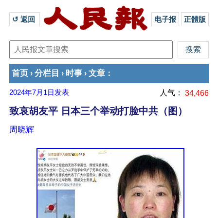
↺ 返回 
电子报
正體版
首页
分栏目
时事
文章
›
›
›
：
2024年7月1日
发表
人气：
34,466
致哀胡友平 日本三个举动打脸中共（图）
周晓辉