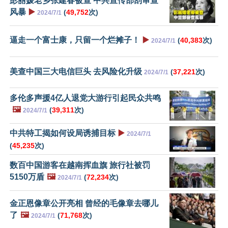
彭丽媛老乡张建春被查 中共宣传部刮审查
风暴
▶️
(
49,752
次)
2024/7/1
逼走一个富士康，只留一个烂摊子！
▶️
(
40,383
次)
2024/7/1
美查中国三大电信巨头 去风险化升级
(
37,221
次)
2024/7/1
多伦多声援4亿人退党大游行引起民众共鸣
🖼️
(
39,311
次)
2024/7/1
中共特工揭如何设局诱捕目标
▶️
2024/7/1
(
45,235
次)
数百中国游客在越南挥血旗 旅行社被罚
5150万盾
🖼️
(
72,234
次)
2024/7/1
金正恩像章公开亮相 曾经的毛像章去哪儿
了
🖼️
(
71,768
次)
2024/7/1