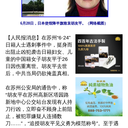
6月28日，日本使馆降半旗致哀胡友平。（网络截图）
【人民报消息】在苏州“6·24”
日籍人士遇刺事件中，挺身而
出阻止凶犯袭击日籍妇女、儿
童的中国籍女子胡友平于26
日因伤重离世。胡友平去世
后，中共当局仍欲掩盖真相。

在苏州公安局的通告中，称
“胡友平在苏州高新区塔园路
新地中心公交站台发现有人持
刀行凶，立即奋不顾身上前阻
止，被犯罪嫌疑人连捅数
刀……”，“追授胡友平见义勇为模范称号”。至于遇