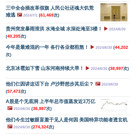
三中全会插改革假旗 人民公社还魂大饥荒
难逃
🖼️
(
61,469
次)
2024/7/1
贵州突发暴雨泄洪 水淹全城 水深处淹至3楼！
▶️
2024/6/30
(
40,205
次)
今年是最难混的一年 各行各业都煎熬！
▶️
(
44,202
2024/6/30
次)
北京冰雹如下雪 山东河南持续大旱！
▶️
(
38,997
次)
2024/6/30
他们仨因讲这话下台 卢沙野想步其后尘？
🖼️
2024/6/30
(
57,473
次)
A股是个无底洞 上半年总市值蒸发近3万亿
🖼️
(
36,987
次)
2024/6/30
他们今生过敏眼盲羞于见人是何因 美国特异功能者透玄机
🖼️
(
274,324
次)
2024/6/30