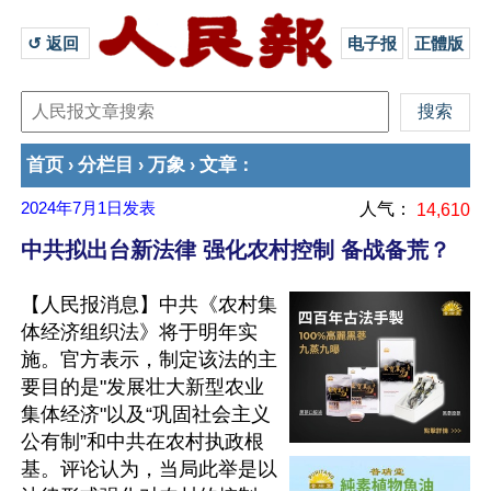
↺ 返回 
电子报
正體版
首页
分栏目
万象
文章
›
›
›
：
2024年7月1日
发表
人气：
14,610
中共拟出台新法律 强化农村控制 备战备荒？
【人民报消息】中共《农村集
体经济组织法》将于明年实
施。官方表示，制定该法的主
要目的是"发展壮大新型农业
集体经济"以及“巩固社会主义
公有制”和中共在农村执政根
基。评论认为，当局此举是以