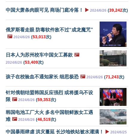
中国大萧条肉眼可见 商场门庭冷落！
▶️
(
39,242
次)
2024/6/26
俄罗斯看走眼 防毒软件敌不过“成龙魔咒”
🖼️
(
53,013
次)
2024/6/26
日本人为苏州校车中国女工募款
🖼️
(
53,409
次)
2024/6/26
孩子在校验血不通知家长 细思极恐
🖼️
(
71,243
次)
2024/6/26
针对俄朝结盟韩国反应强烈 或将援乌不设
限
🖼️
(
59,353
次)
2024/6/26
韩国电池工厂大火 多名中国朝鲜族女工遇
难
🖼️
(
46,519
次)
2024/6/26
中国暴雨肆虐 洪灾蔓延 长沙地铁站被水灌满！
▶️
2024/6/25