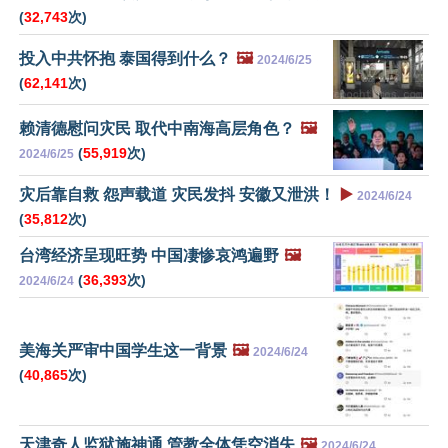
(
32,743
次)
投入中共怀抱 泰国得到什么？
🖼️
2024/6/25
(
62,141
次)
赖清德慰问灾民 取代中南海高层角色？
🖼️
(
55,919
次)
2024/6/25
灾后靠自救 怨声载道 灾民发抖 安徽又泄洪！
▶️
2024/6/24
(
35,812
次)
台湾经济呈现旺势 中国凄惨哀鸿遍野
🖼️
(
36,393
次)
2024/6/24
美海关严审中国学生这一背景
🖼️
2024/6/24
(
40,865
次)
天津奇人监狱施神通 管教全体凭空消失
🖼️
2024/6/24