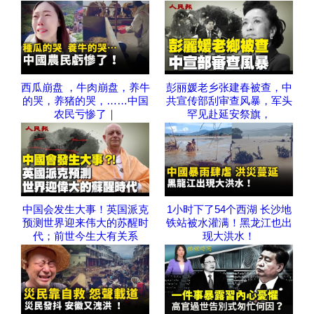
西瓜崩盘 ，牛肉崩盘，养牛
彭丽媛老乡张建春被查，中
的哭，养猪的哭，……中国
共宣传部刮审查风暴，军头
农民亏惨了｜
罕见赴延安祭旗，
中国会发生大事！英国派克
1小时下了54个西湖 长沙地
预测世界迎来伟大的苏醒时
铁站被水灌满！黑龙江也出
代；前世今生大有关系
现大洪水！