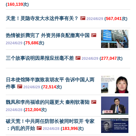
(
160,139
次)
天意！灵隐寺发大水这件事有关？
🖼️
(
567,041
次)
2024/6/29
热情被折腾完了 外资另择良配撤离中国
🖼️
(
75,686
次)
2024/6/29
三个故事说明因果报应丝毫不差
🖼️
(
277,047
次)
2024/6/29
日本使馆降半旗致哀胡友平 告诉中国人两
件事
🖼️
(
72,514
次)
2024/6/29
魏凤和李尚福谁的问题更大 秦刚软著陆
🖼️
(
212,004
次)
2024/6/28
破天荒！中共两任防部长被同时双开 专家
：内乱的开始
🖼️
(
183,996
次)
2024/6/28