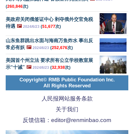
(
260,846
次)
美政府关闭俄签证中心 剥夺俄外交官免税
待遇
🖼️
(
51,677
次)
2024/6/23
山东鱼群跳出水面与海南万鱼炸水 事出反
常必有妖
🖼️
(
252,676
次)
2024/6/23
美国首个州立法 要求所有公立学校教室展
示“十诫”
🖼️
(
32,938
次)
2024/6/23
Copyright© RMB Public Foundation Inc.
All Rights Reserved
人民报网站服务条款
关于我们
反馈信箱：
editor@renminbao.com