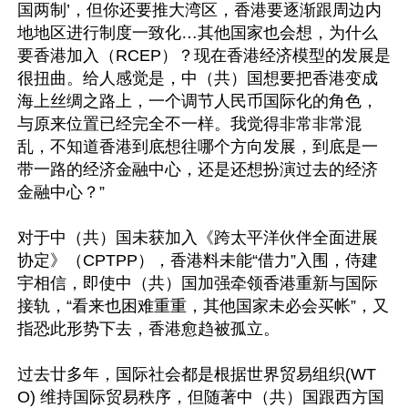
国两制’，但你还要推大湾区，香港要逐渐跟周边内
地地区进行制度一致化…其他国家也会想，为什么
要香港加入（RCEP）？现在香港经济模型的发展是
很扭曲。给人感觉是，中（共）国想要把香港变成
海上丝绸之路上，一个调节人民币国际化的角色，
与原来位置已经完全不一样。我觉得非常非常混
乱，不知道香港到底想往哪个方向发展，到底是一
带一路的经济金融中心，还是还想扮演过去的经济
金融中心？”

对于中（共）国未获加入《跨太平洋伙伴全面进展
协定》（CPTPP），香港料未能“借力”入围，侍建
宇相信，即使中（共）国加强牵领香港重新与国际
接轨，“看来也困难重重，其他国家未必会买帐”，又
指恐此形势下去，香港愈趋被孤立。

过去廿多年，国际社会都是根据世界贸易组织(WT
O) 维持国际贸易秩序，但随著中（共）国跟西方国