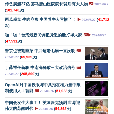
传贪腐超27亿 落马唐山医院院长背后有大人物
🖼️
2024/6/27
(
161,740
次)
西瓜崩盘 牛肉崩盘 中国养牛人亏惨了！
▶️
(
41,712
2024/6/27
次)
啪！啪！台湾最新民调把党魁的脸打得火辣
🖼️▶️
2024/6/27
(
47,531
次)
普京也被割韭菜 中共这老毛病一直没改
🖼️
(
65,939
次)
2024/6/27
丁薛祥任新职 中南海释放三大政治信号
🖼️
(
205,890
次)
2024/6/27
OpenAI对中国设限与中共拒在核力量中限
制使用人工智能
🖼️
(
51,928
次)
2024/6/26
中国会发生大事？！ 英国派克预测 世界迎
伟大的苏醒时代
▶️
(
54,852
次)
2024/6/26