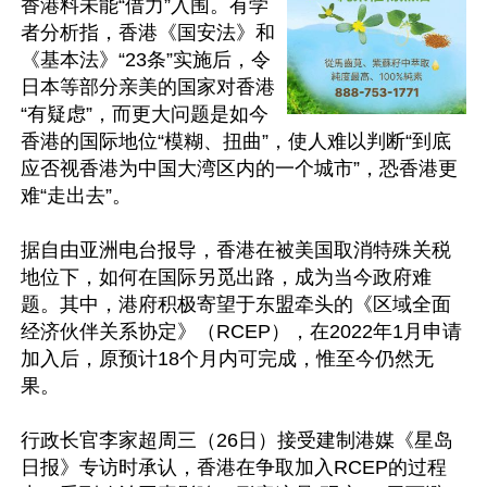
香港料未能“借力”入围。有学
者分析指，香港《国安法》和
《基本法》“23条”实施后，令
日本等部分亲美的国家对香港
“有疑虑”，而更大问题是如今
香港的国际地位“模糊、扭曲”，使人难以判断“到底
应否视香港为中国大湾区内的一个城市”，恐香港更
难“走出去”。

据自由亚洲电台报导，香港在被美国取消特殊关税
地位下，如何在国际另觅出路，成为当今政府难
题。其中，港府积极寄望于东盟牵头的《区域全面
经济伙伴关系协定》（RCEP），在2022年1月申请
加入后，原预计18个月内可完成，惟至今仍然无
果。

行政长官李家超周三（26日）接受建制港媒《星岛
日报》专访时承认，香港在争取加入RCEP的过程