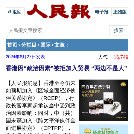
↺ 返回 
电子报
正體版
首页
分栏目
国际
文章
›
›
›
：
2024年6月27日
发表
人气：
16,749
香港因“政治因素”被拒加入贸易 “两边不是人”
【人民报消息】香港至今仍未
如预期加入《区域全面经济伙
伴关系协定》（RCEP），行
政长官李家超承认当中受到政
治因素影响；同时，中（共）
国未获加入《跨太平洋伙伴全
面进展协定》（CPTPP），