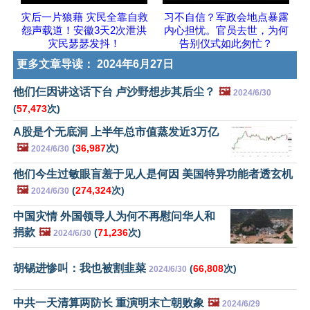
灾后一片狼藉 灾民全靠自救
习不自信？军政会地点暴露
怨声载道！安徽3天2次泄洪
内心担忧。官员去世，为何
灾民瑟瑟发抖！
告别仪式如此匆忙？
更多文章导读：
2024年6月27日
他们仨因讲这话下台 卢沙野想步其后尘？
🖼️
2024/6/30
(
57,473
次)
A股是个无底洞 上半年总市值蒸发近3万亿
🖼️
(
36,987
次)
2024/6/30
他们今生过敏眼盲羞于见人是何因 美国特异功能者透玄机
🖼️
(
274,324
次)
2024/6/30
中国灾情 外国领导人为何不再慰问华人和
捐款
🖼️
(
71,236
次)
2024/6/30
胡锡进惨叫：我也被割韭菜
(
66,808
次)
2024/6/30
中共一天清算两防长 重演明末亡朝败象
🖼️
2024/6/29