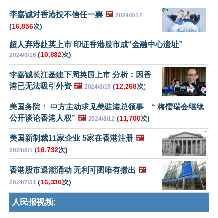
李嘉诚对香港投不信任一票
🖼️
2024/8/17
(
16,856
次)
超人弃港赴英上市 印证香港股市成“金融中心遗址”
(
10,832
次)
2024/8/16
李嘉诚长江基建下周英国上市 分析：因香
港已无法吸引外资
🖼️
(
12,268
次)
2024/8/15
美国务院： 中方主动求见美驻港总领事 “ 梅儒瑞会继续
公开谈论香港人权”
🖼️
(
11,700
次)
2024/8/12
美国新制裁11家企业 5家在香港注册
🖼️
(
16,732
次)
2024/8/1
香港股市退潮涌动 无利可图唯有撤出
🖼️
(
16,330
次)
2024/7/31
人民报视频: