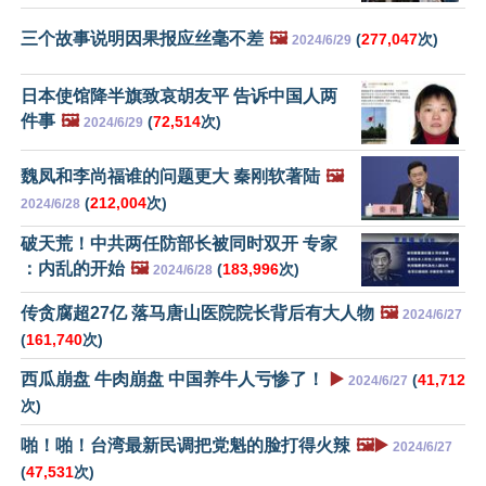
三个故事说明因果报应丝毫不差
🖼️
(
277,047
次)
2024/6/29
日本使馆降半旗致哀胡友平 告诉中国人两
件事
🖼️
(
72,514
次)
2024/6/29
魏凤和李尚福谁的问题更大 秦刚软著陆
🖼️
(
212,004
次)
2024/6/28
破天荒！中共两任防部长被同时双开 专家
：内乱的开始
🖼️
(
183,996
次)
2024/6/28
传贪腐超27亿 落马唐山医院院长背后有大人物
🖼️
2024/6/27
(
161,740
次)
西瓜崩盘 牛肉崩盘 中国养牛人亏惨了！
▶️
(
41,712
2024/6/27
次)
啪！啪！台湾最新民调把党魁的脸打得火辣
🖼️▶️
2024/6/27
(
47,531
次)