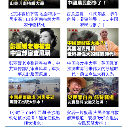
北京冰雹如下雪 地面积冰一
西瓜崩盘 ，牛肉崩盘，养牛
尺多深！山东河南持续大旱
的哭，养猪的哭，……中国
农作物枯死
农民亏惨了｜
彭丽媛老乡张建春被查，中
中国会发生大事！英国派克
共宣传部刮审查风暴，军头
预测世界迎来伟大的苏醒时
罕见赴延安祭旗，
代；前世今生大有关系
1小时下了54个西湖 长沙地
灾后一片狼藉 灾民全靠自救
铁站被水灌满！黑龙江也出
怨声载道！安徽3天2次泄洪
现大洪水！
灾民瑟瑟发抖！