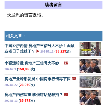
读者留言
欢迎您的留言反馈。
相关文章：
中国经济内情 房地产三信号大不妙！金融
业者日子难过了？
▶️
(
38,229
次)
2024/7/11
李强遭暗批 房地产三信号大不妙！
🖼️
(
150,863
次)
2024/7/3
房地产业畸形发展 中国房市行情再下探
🖼️
(
23,070
次)
2024/6/22
房地产内伤深重 李强讲话憋狠招？
🖼️
(
65,678
次)
2024/6/13