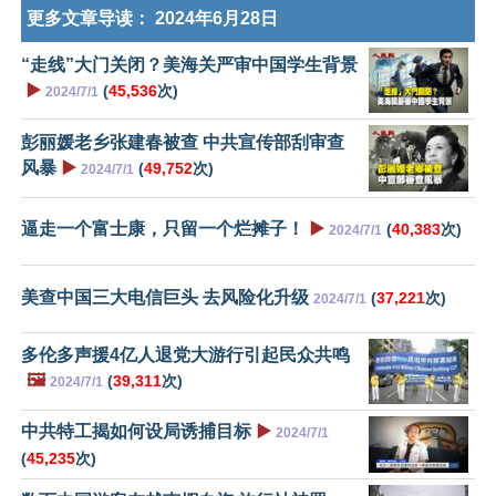
更多文章导读：
2024年6月28日
“走线”大门关闭？美海关严审中国学生背景
▶️
(
45,536
次)
2024/7/1
彭丽媛老乡张建春被查 中共宣传部刮审查
风暴
▶️
(
49,752
次)
2024/7/1
逼走一个富士康，只留一个烂摊子！
▶️
(
40,383
次)
2024/7/1
美查中国三大电信巨头 去风险化升级
(
37,221
次)
2024/7/1
多伦多声援4亿人退党大游行引起民众共鸣
🖼️
(
39,311
次)
2024/7/1
中共特工揭如何设局诱捕目标
▶️
2024/7/1
(
45,235
次)