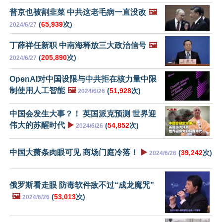
普京也被割韭菜 中共这老毛病一直没改
🖼️
(
65,939
次)
2024/6/27
丁薛祥任新职 中南海释放三大政治信号
🖼️
(
205,890
次)
2024/6/27
OpenAI对中国设限与中共拒在核力量中限
制使用人工智能
🖼️
(
51,928
次)
2024/6/26
中国会发生大事？！ 英国派克预测 世界迎
伟大的苏醒时代
▶️
(
54,852
次)
2024/6/26
中国大萧条肉眼可见 商场门庭冷落！
▶️
(
39,242
次)
2024/6/26
俄罗斯看走眼 防毒软件敌不过“成龙魔咒”
🖼️
(
53,013
次)
2024/6/26