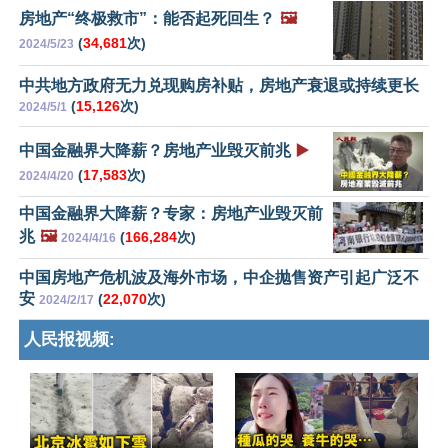
房地产“终极救市”：能否起死回生？
🖼️
(
34,681
次)
2024/5/23
中共地方政府无力兑现购房补贴，房地产衰退或持续更长
(
15,126
次)
2024/5/1
中国金融界大降薪？房地产业毁灭前兆
▶️
(
17,583
次)
2024/4/20
中国金融界大降薪？专家：房地产业毁灭前
兆
🖼️
(
166,284
次)
2024/4/16
中国房地产危机波及海外市场，中企抛售资产引起广泛不
安
(
22,070
次)
2024/2/17
人民报视频: