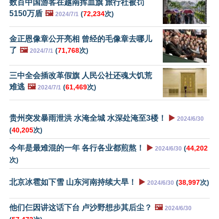
数百中国游客在越南挥血旗 旅行社被罚
5150万盾
🖼️
(
72,234
次)
2024/7/1
金正恩像章公开亮相 曾经的毛像章去哪儿
了
🖼️
(
71,768
次)
2024/7/1
三中全会插改革假旗 人民公社还魂大饥荒
难逃
🖼️
(
61,469
次)
2024/7/1
贵州突发暴雨泄洪 水淹全城 水深处淹至3楼！
▶️
2024/6/30
(
40,205
次)
今年是最难混的一年 各行各业都煎熬！
▶️
(
44,202
2024/6/30
次)
北京冰雹如下雪 山东河南持续大旱！
▶️
(
38,997
次)
2024/6/30
他们仨因讲这话下台 卢沙野想步其后尘？
🖼️
2024/6/30