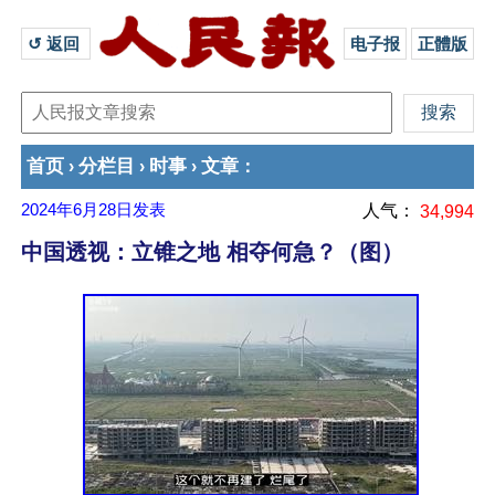
↺ 返回 
电子报
正體版
首页
分栏目
时事
文章
›
›
›
：
2024年6月28日
发表
人气：
34,994
中国透视：立锥之地 相夺何急？（图）