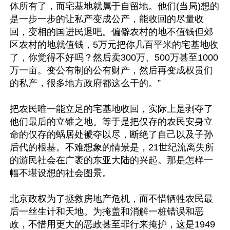
体所有了，而宅基地就属于自留地。他们(当局)想的
是一步一步的让私产变成公产，能收回的尽量收
回，变相的国进民退吧。偏僻农村的地不值钱但郊
区农村的地就值钱，5万元把你几百平米的宅基地收
了，你觉得不好吗？然后卖300万、500万甚至1000
万一亩。变公有制的公有财产，然后再变成权贵们
的私产，很多地方政府都这么干的。”

把农民唯一能立足的宅基地收回，实际上是剥夺了
他们最后的立锥之地。等于是把仅存的农民安身立
命的仅存的蜗居处褫夺以尽，断绝了自己以及子孙
后代的根基。不难想象的情景是，21世纪流离失所
的游民社会在广袤的东亚大陆的兴起。那是怎样一
幅不堪设想的社会图景。

北京政权为了拯救房地产危机，而不惜牺牲农民最
后一丝生计和天地。为掩盖和消解一桩错误和恶
政，不惜用更大的恶政甚至罪行来掩护，这是1949