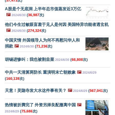
(
57,473
次)
A股是个无底洞 上半年总市值蒸发近3万亿
🖼️
(
36,987
次)
2024/6/30
他们今生过敏眼盲羞于见人是何因 美国特异功能者透玄机
🖼️
(
274,324
次)
2024/6/30
中国灾情 外国领导人为何不再慰问华人和
捐款
🖼️
(
71,236
次)
2024/6/30
胡锡进惨叫：我也被割韭菜
(
66,808
次)
2024/6/30
中共一天清算两防长 重演明末亡朝败象
🖼️
2024/6/29
(
160,139
次)
天意！灵隐寺发大水这件事有关？
🖼️
(
567,041
次)
2024/6/29
热情被折腾完了 外资另择良配撤离中国
🖼️
(
75,686
次)
2024/6/29