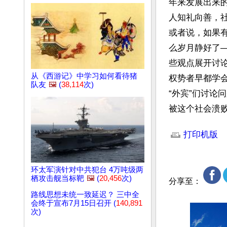
年来发展出来
人知礼向善，
或者说，如果
么岁月静好了
些观点展开讨
从《西游记》中学习如何看待猪
权势者早都学
队友
🖼️
(
38,114
次)
“外宾”们讨
被这个社会溃
文章网址: http://w
打印机版
环太军演针对中共犯台 4万吨级两
栖攻击舰当标靶
🖼️
(
20,456
次)
分享至：
路线思想未统一致延迟？ 三中全
会终于宣布7月15日召开 (
140,891
次)