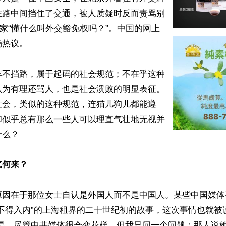
在路中间挡住了交通，被人质疑时反而责骂别
人家“懂什么叫外交豁免权吗？”。中国的网上
热议。

车不挡路，属于起码的社会规范；不在乎这种
认为有理还骂人，也是社会溃败的明显表征。
社会，类似的这种规范，连猫儿狗儿都能遵
却似乎总有那么一些人可以理直气壮地无视并
么？

气何来？
原因在于那位女士自认是外国人而不是中国人。某些中国媒体
不得入内”的上海租界的二十世纪初的故事，这次事情也就被
可是，尽管中共媒体很会变花样，但我只问一个问题：那人说