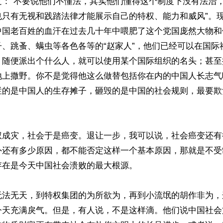
过：“不要说他们不懂法，其实他们懂得这个制度下没有法治
也只有无视和践踏法律才能展示自己的特权、能力和威风”。
中国老百姓的血汗在过去几十年中喂肥了这个党国庞然大物和
子、跳蚤、螨虫等各色各等的“赵家人”，他们已经可以在国际
！随便派出个什么人，就可以使用某个国际组织的名头；甚至摆
地上撒野。你不是觉得他这么做替包括你在内的中国人长志气
烂的是中国人的生存摊子，砸毁的是中国的社会规则，最要欺
权成灾，社会于是癌变。退让一步，我可以说，社会癌变还有
外还有多少原因，都不能否定这样一个基本原因，那就是不受
在是今天中国社会溃败的最大根源。

无法无天，到特权集团的为所欲为，再到小流氓的胡作非为，
今天充满戾气。但是，有人说，不是这样滴。他们说中国社会