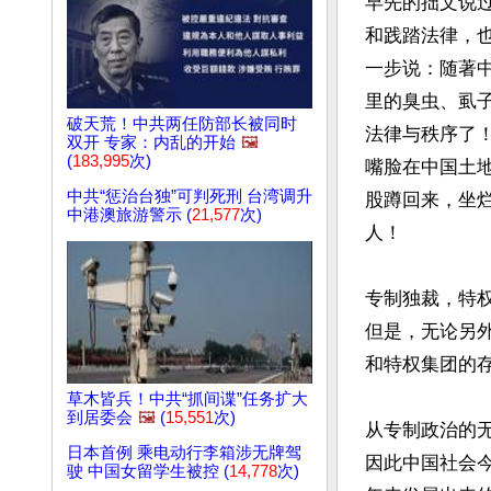
早先的拙文说
和践踏法律，
一步说：随著
里的臭虫、虱
破天荒！中共两任防部长被同时
法律与秩序了
双开 专家：内乱的开始
🖼️
(
183,995
次)
嘴脸在中国土
中共“惩治台独”可判死刑 台湾调升
股蹲回来，坐
中港澳旅游警示 (
21,577
次)
人！

专制独裁，特
但是，无论另
和特权集团的存
草木皆兵！中共“抓间谍”任务扩大
到居委会
🖼️
(
15,551
次)
从专制政治的
日本首例 乘电动行李箱涉无牌驾
因此中国社会
驶 中国女留学生被控 (
14,778
次)