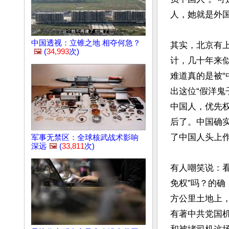
人，她就是外国
中国透视：立锥之地 相夺何急？
其实，北京有
🖼️
(
34,993
次)
计，几十年来
难道真的是被
出这位“假洋鬼
中国人，优先
后了。中国确
了中国人头上
军事无禁区：全球核武战术影响
深远
🖼️
(
33,811
次)
有人嘲笑说：看
免权”吗？的确
方公里土地上，
有著中共党国机