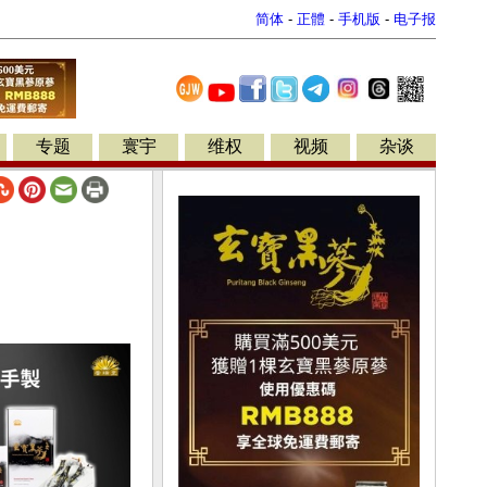
简体
-
正體
-
手机版
-
电子报
专题
寰宇
维权
视频
杂谈