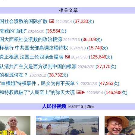
相关文章
国社会溃败的国际扩散
🖼️
(
37,230
次)
2024/6/14
溃败的“面积”
(
35,554
次)
2024/5/30
国大面积社会溃败的政治根源
(
36,109
次)
2024/5/13
样横行 中共国安部高调炫耀特权
(
15,748
次)
2024/4/10
真正根源 法国土伦四场全爆满
🖼️
(
125,646
次)
2024/3/30
认清共产主义是西方误判中国的根源
(
27,170
次)
2024/2/20
的根源何在？
(
38,732
次)
2024/2/12
“血槽姐”特权事件，民众为何不买单？
(
47,953
次)
2023/12/9
和特权戳破了“人民至上”的弥天大谎
🖼️▶️
(
146,938
次)
2023/8/14
人民报视频
2024年6月26日