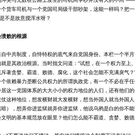
场冲突与无数在公路上发生的司机间争吵并没有大的不同“—
一个货车司机与一个党国司局级干部吵架，这能一样吗？把一
这是不是故意搅浑水呀？

会溃败的根源
来自中共制度，自恃特权的底气来自党国身份。本栏一个半月
的就是其政治根源。当时拙文问道：“试想，在一个权力至上
充斥著贪婪、霸道、败德、腐化，这个社会怎能不充满戾气？
一个依赖暴力垄断公共权力的所谓执政党，有一个不必在乎任
身居这一党国体系的大大小小的权力地位的人们，还有他们的
依仗这种地位，想发横财就大发横财，想当外国人就当外国人
黑暗），想弄你进监狱就弄你进监狱，他说乌鸦是白的你不能
会文明的基本规范放在眼里？他们怎么能不霸道、贪婪、败德、