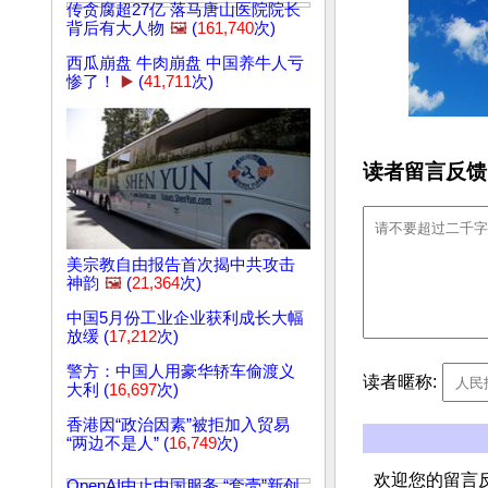
传贪腐超27亿 落马唐山医院院长
背后有大人物
🖼️
(
161,740
次)
西瓜崩盘 牛肉崩盘 中国养牛人亏
惨了！
▶️
(
41,711
次)
读者留言反馈
美宗教自由报告首次揭中共攻击
神韵
🖼️
(
21,364
次)
中国5月份工业企业获利成长大幅
放缓 (
17,212
次)
警方：中国人用豪华轿车偷渡义
读者暱称:
大利 (
16,697
次)
香港因“政治因素”被拒加入贸易
“两边不是人” (
16,749
次)
欢迎您的留言
OpenAI中止中国服务 “套壳”新创