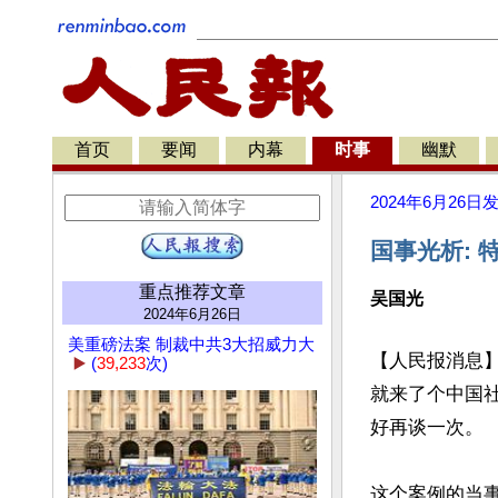
首页
要闻
内幕
时事
幽默
2024年6月26日
国事光析: 
重点推荐文章
吴国光
2024年6月26日
美重磅法案 制裁中共3大招威力大
【人民报消息】
▶️
(
39,233
次)
就来了个中国社
好再谈一次。

这个案例的当