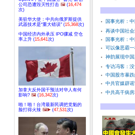
公司恐遭毁灭性打击
🖼️
(
16,474
次)
美驻华大使：中共向俄罗斯提供
国事光析：中
武器技术是“重大错误” (
15,368
次)
再谈中国社会
中国经济内外承压 IPO骤减 空仓
率上升 (
15,641
次)
国事光析：中
可以像恶霸一
神韵展现中国
专访冯客：没
中国股市暴跌
中共官媒辟谣
加拿大反外国干预法对华人有何
中共高干病房
影响?
🖼️
(
16,342
次)
啪！啪！台湾最新民调把党魁的
脸打得火辣
🖼️▶️
(
47,531
次)