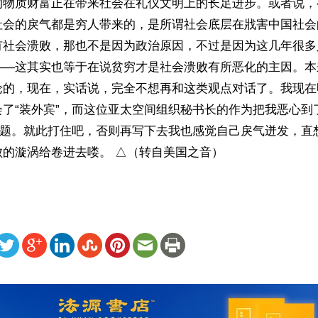
的物质财富正在带来社会在礼仪文明上的长足进步。或者说，
社会的戾气都是穷人带来的，是所谓社会底层在戕害中国社会
有社会溃败，那也不是因为政治原因，不过是因为这几年很多
——这其实也等于在说贫穷才是社会溃败有所恶化的主因。本
论的，现在，实话说，完全不想再和这类观点对话了。我现在
会了“装外宾”，而这位亚太空间组织秘书长的作为把我恶心到
论问题。就此打住吧，否则再写下去我也感觉自己戾气迸发，直
败的漩涡给卷进去喽。 △（转自美国之音）
ww.renminbao.com/rmb/articles/2024/6/26/83607.html