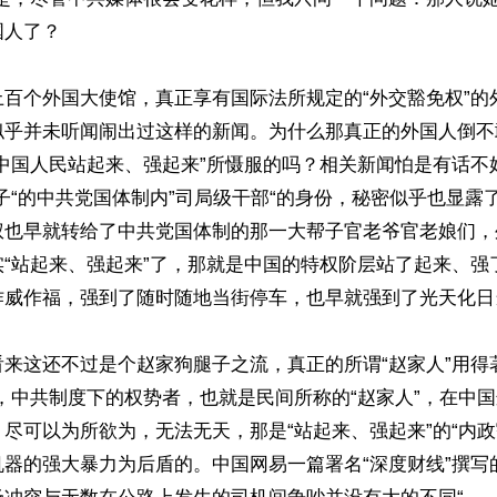
人了？

上百个外国大使馆，真正享有国际法所规定的“外交豁免权”的
似乎并未听闻闹出过这样的新闻。为什么那真正的外国人倒不
“中国人民站起来、强起来”所慑服的吗？相关新闻怕是有话不
子“的中共党国体制内”司局级干部“的身份，秘密似乎也显露
权也早就转给了中共党国体制的那一大帮子官老爷官老娘们，
实“站起来、强起来”了，那就是中国的特权阶层站了起来、强
作威作福，强到了随时随地当街停车，也早就强到了光天化日
来这还不过是个赵家狗腿子之流，真正的所谓“赵家人”用得
，中共制度下的权势者，也就是民间所称的“赵家人”，在中
尽可以为所欲为，无法无天，那是“站起来、强起来”的“内政
器的强大暴力为后盾的。中国网易一篇署名“深度财线”撰写