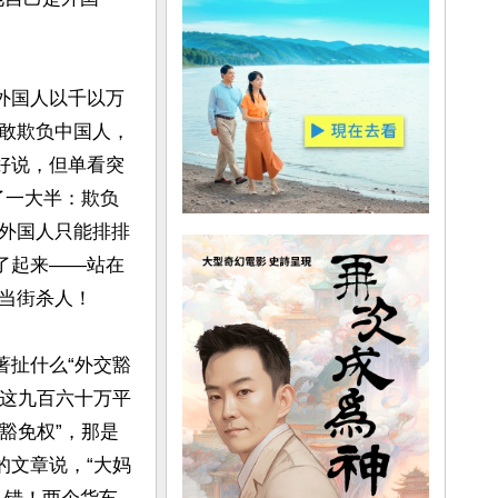
外国人以千以万
敢欺负中国人，
好说，但单看突
了一大半：欺负
外国人只能排排
了起来——站在
当街杀人！

著扯什么“外交豁
国这九百六十万平
豁免权”，那是
的文章说，“大妈