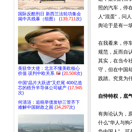
照的汽车，停
国际反酷刑日 新西兰法轮功集会
人“混蛋”，问
揭中共残暴（组图） (
139,711
次)
舆论于是有一场
在我看来，停
规范，反而自
其实，在当今
美驻华大使：北京不懂美欧核心
守，但在中国
价值 误判中欧关系
🖼️
(
20,508
次)
践踏。究竟为什
中国“晶片大跃进”又烂尾 400亿造
芯的梧升半导体公司破产 (
17,945
次)
自恃特权，底
何清涟：追税举债发钞三管齐下
难解中国财政之困 (
34,297
次)
有舆论认为，
什么“华人与狗
负中国人”。