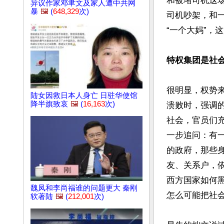
和被堵司机这
异议作家邓聿文及家人遭中共网
暴
🖼️
(
648,329
次)
司机吵架，和
“一个大妈”，
特权集团是社
很明显，权势
陆女因救日本人身亡 日驻华使馆
降半旗致哀
🖼️
(
16,163
次)
溃败时，强调
社会，官员们
一步追问：有
的政府，那些
友、关系户，
西方国家如何
魏凤和李尚福谁的问题更大 秦刚
怎么可能把社
软著陆
🖼️
(
212,001
次)