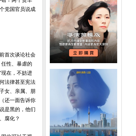
—错！两个货车
个党国官员说成
前首次谈论社会
、任性、暴虐的
”现在，不妨进
何法律甚至宪法
子女、亲属、朋
（还一面告诉你
说是黑的，他们
腐化？
