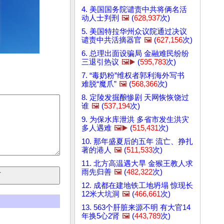
4. 美国国务院谴责中共将俩名活
动人士判刑
🖼️
(
628,937
次)
5. 美国特拉华州众议院通过决议
谴责中共活摘器官
🖼️
(
627,156
次)
6. 总理出面设骗局 金融难民纷纷
三退引热议
🖼️▶️
(
595,783
次)
7. “毒奶粉”维权者郭利海外写书
难脱“魔爪”
🖼️
(
568,366
次)
8. 定陵发掘酿惨剧 天网恢恢饶过
谁
🖼️
(
537,194
次)
9. 为保水库泄洪 多省市发生洪灾
多人遇难
🖼️▶️
(
515,431
次)
10. 那年盛夏后的五年 流亡、挣扎
著的港人
🖼️
(
511,533
次)
11. 北方高温遇大旱 金猴王教人求
雨先归善
🖼️
(
482,322
次)
12. 成都在建地铁工地坍塌 惊现长
12米大坑洞
🖼️
(
466,661
次)
13. 563个肝脏来源不明 有大官14
年换5心2肾
🖼️
(
443,789
次)