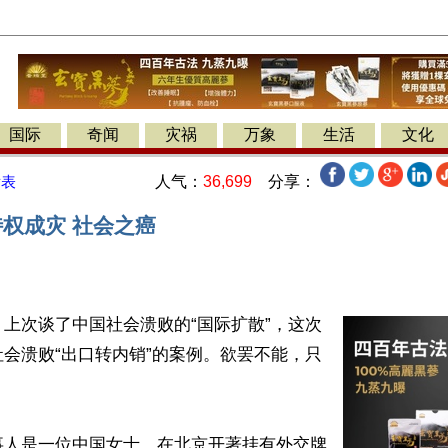
国际
奇闻
灾祸
万象
生活
文化
人气：
36,699
分享：
发表
特权成灾 社会之癌
上次谈了中国社会溃败的“国际扩散”，这次
会溃败“出口转内销”的案例。欲罢不能，只
事人是一位中国女士，在北京开著挂有外交牌