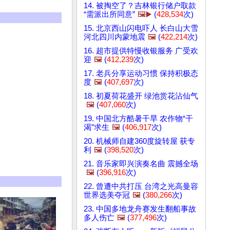
14. 被掏空了？吉林银行储户取款
“需派出所同意”
🖼️▶️
(
428,534
次)
15. 北京西山闪电吓人 长白山大雪
河北四川内蒙地震
🖼️
(
422,214
次)
16. 超市提供特慢收银服务 广受欢
迎
🖼️
(
412,239
次)
17. 老兵分享运动习惯 保持积极态
度
🖼️
(
407,697
次)
18. 初夏荷花盛开 绿池赏花沾仙气
🖼️
(
407,060
次)
19. 中国北方酷暑干旱 农作物“干
渴”求生
🖼️
(
406,917
次)
20. 机械师自建360度旋转屋 获专
利
🖼️
(
398,520
次)
21. 音乐家即兴演奏名曲 震撼全场
🖼️
(
396,916
次)
22. 曾遭中共打压 台湾之光高曼容
世界选美夺冠
🖼️
(
380,266
次)
23. 中国多地龙舟赛发生翻船事故
多人伤亡
🖼️
(
377,496
次)