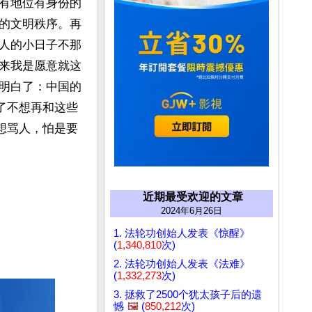
有地位有身份的
的文明秩序。再
人的小日子不那
来我是愿意就这
明白了：中国的
了不想再和这些
想骂人，怕是要
近期最受欢迎的文章
2024年6月26日
1. 法轮功创始人发表《惊醒》
(
1,340,810
次)
2. 法轮功创始人发表《法难》
(
1,332,273
次)
3. 拯救了2500个犹太孩子后的遗
憾
🖼️
(
850,212
次)