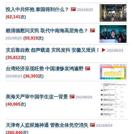
投入中共怀抱 泰国得到什么？
🖼️
2024/6/25
(
62,141
次)
赖清德慰问灾民 取代中南海高层角色？
🖼️
(
55,919
次)
2024/6/25
灾后靠自救 怨声载道 灾民发抖 安徽又泄洪！
▶️
2024/6/24
(
35,812
次)
台湾经济呈现旺势 中国凄惨哀鸿遍野
🖼️
(
36,393
次)
2024/6/24
美海关严审中国学生这一背景
🖼️
2024/6/24
(
40,865
次)
天津奇人监狱施神通 管教全体凭空消失
🖼️
2024/6/24
(
260,846
次)