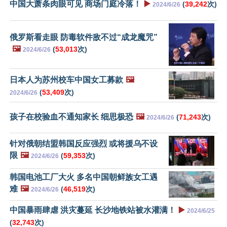
中国大萧条肉眼可见 商场门庭冷落！
▶️
(
39,242
次)
2024/6/26
俄罗斯看走眼 防毒软件敌不过“成龙魔咒”
🖼️
(
53,013
次)
2024/6/26
日本人为苏州校车中国女工募款
🖼️
(
53,409
次)
2024/6/26
孩子在校验血不通知家长 细思极恐
🖼️
(
71,243
次)
2024/6/26
针对俄朝结盟韩国反应强烈 或将援乌不设
限
🖼️
(
59,353
次)
2024/6/26
韩国电池工厂大火 多名中国朝鲜族女工遇
难
🖼️
(
46,519
次)
2024/6/26
中国暴雨肆虐 洪灾蔓延 长沙地铁站被水灌满！
▶️
2024/6/25
(
32,743
次)