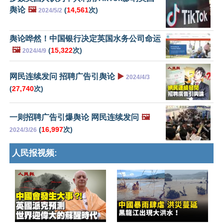
舆论
🖼️
(
14,561
次)
2024/5/2
舆论哗然！中国银行决定英国水务公司命运
🖼️
(
15,322
次)
2024/4/9
网民连续发问 招聘广告引舆论
▶️
2024/4/3
(
27,740
次)
一则招聘广告引爆舆论 网民连续发问
🖼️
(
16,997
次)
2024/3/26
人民报视频: