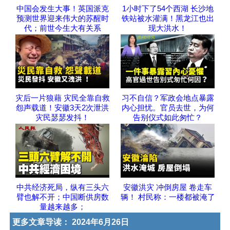
中国会发生大事！英国派克
1小时下了54个西湖 长沙地
预测世界迎来伟大的苏醒时
铁站被水灌满！黑龙江也出
代；前世今生大有关系
现大洪水！
灾后一片狼藉 灾民全靠自救
习不自信？军政会地点暴露
怨声载道！安徽3天2次泄洪
内心担忧。官员去世，为何
灾民瑟瑟发抖！
告别仪式如此匆忙？
中共经济死局，纵有三头六
安徽洪灾 冲倒房屋 卷走车
臂也解不开；中国断供房数
辆！ 村民称：一楼都被淹了
量越来越多；
更多文章导读：
2024年6月26日