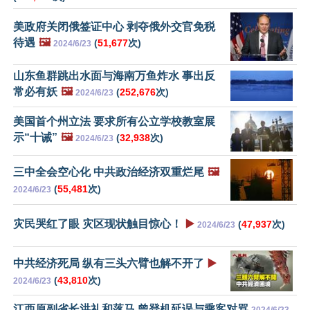
美政府关闭俄签证中心 剥夺俄外交官免税
待遇
🖼️
(
51,677
次)
2024/6/23
山东鱼群跳出水面与海南万鱼炸水 事出反
常必有妖
🖼️
(
252,676
次)
2024/6/23
美国首个州立法 要求所有公立学校教室展
示“十诫”
🖼️
(
32,938
次)
2024/6/23
三中全会空心化 中共政治经济双重烂尾
🖼️
(
55,481
次)
2024/6/23
灾民哭红了眼 灾区现状触目惊心！
▶️
(
47,937
次)
2024/6/23
中共经济死局 纵有三头六臂也解不开了
▶️
(
43,810
次)
2024/6/23
江西原副省长洪礼和落马 曾登机延误与乘客对骂