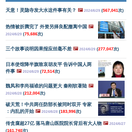
天意！灵隐寺发大水这件事有关？
🖼️
(
567,041
次)
2024/6/29
热情被折腾完了 外资另择良配撤离中国
🖼️
(
75,686
次)
2024/6/29
三个故事说明因果报应丝毫不差
🖼️
(
277,047
次)
2024/6/29
日本使馆降半旗致哀胡友平 告诉中国人两
件事
🖼️
(
72,514
次)
2024/6/29
魏凤和李尚福谁的问题更大 秦刚软著陆
🖼️
(
212,004
次)
2024/6/28
破天荒！中共两任防部长被同时双开 专家
：内乱的开始
🖼️
(
183,996
次)
2024/6/28
传贪腐超27亿 落马唐山医院院长背后有大人物
🖼️
2024/6/27
(
161,740
次)