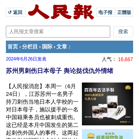
↺ 返回 
电子报
正體版
首页
分栏目
国际
文章
›
›
›
：
2024年6月26日
发表
人气：
16,667
苏州男刺伤日本母子 舆论挞伐仇外情绪
【人民报消息】本周一（6月
24日），江苏苏州一名男子
持刀刺伤当地日本人学校的一
对日本母子，施以援手的一名
中国籍乘务员也被刺成重伤。
这已经是本月中国发生的第二
起刺伤外国人的事件。这两起