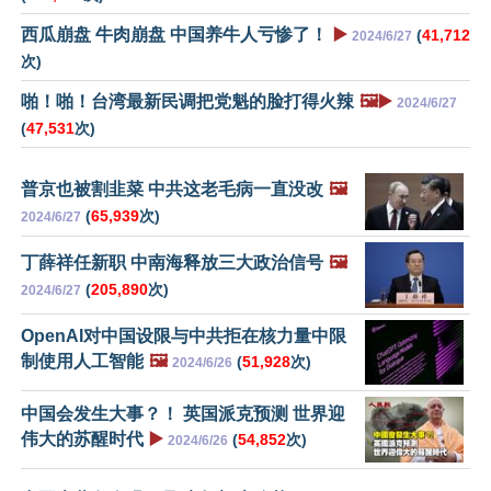
西瓜崩盘 牛肉崩盘 中国养牛人亏惨了！
▶️
(
41,712
2024/6/27
次)
啪！啪！台湾最新民调把党魁的脸打得火辣
🖼️▶️
2024/6/27
(
47,531
次)
普京也被割韭菜 中共这老毛病一直没改
🖼️
(
65,939
次)
2024/6/27
丁薛祥任新职 中南海释放三大政治信号
🖼️
(
205,890
次)
2024/6/27
OpenAI对中国设限与中共拒在核力量中限
制使用人工智能
🖼️
(
51,928
次)
2024/6/26
中国会发生大事？！ 英国派克预测 世界迎
伟大的苏醒时代
▶️
(
54,852
次)
2024/6/26