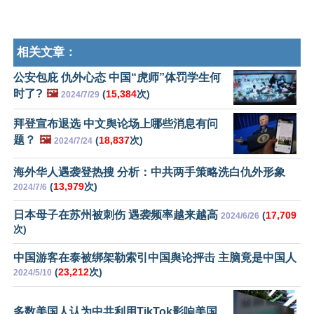
相关文章：
公安包庇 仇外心态 中国“虎师”体罚学生何
时了?
🖼️
(
15,384
次)
2024/7/29
拜登宣布退选 中文舆论场上哪些消息有问
题？
🖼️
(
18,837
次)
2024/7/24
海外华人遇袭登热搜 分析：中共两手策略洗白仇外形象
(
13,979
次)
2024/7/6
日本母子在苏州被刺伤 遇袭频率越来越高
(
17,709
2024/6/26
次)
中国游客在泰被绑架勒索引中国舆论抨击 主脑竟是中国人
(
23,212
次)
2024/5/10
多数美国人认为中共利用TikTok影响美国