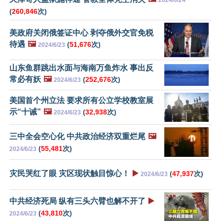
(
260,846
次)
美政府关闭俄签证中心 剥夺俄外交官免税
待遇
🖼️
(
51,676
次)
2024/6/23
山东鱼群跳出水面与海南万鱼炸水 事出反
常必有妖
🖼️
(
252,676
次)
2024/6/23
美国首个州立法 要求所有公立学校教室展
示“十诫”
🖼️
(
32,938
次)
2024/6/23
三中全会空心化 中共政治经济双重烂尾
🖼️
(
55,481
次)
2024/6/23
灾民哭红了眼 灾区现状触目惊心！
▶️
(
47,937
次)
2024/6/23
中共经济死局 纵有三头六臂也解不开了
▶️
(
43,810
次)
2024/6/23