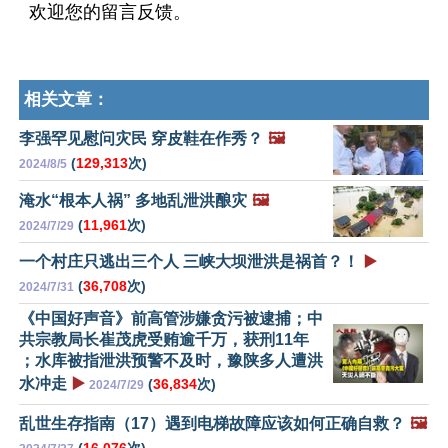
欢迎您的留言反馈。
相关文章：
李强罕见慰问灾民 穿皮鞋在作秀？
🖼️
(
129,313
次)
2024/8/5
淹水“根本人祸” 多地乱泄洪酿灾
🖼️
(
11,961
次)
2024/7/29
一个村庄只逃出三个人 三峡大坝泄洪是祸首？！
▶️
(
36,708
次)
2024/7/31
《中国好声音》前高管涉嫌贪污被逮捕；中
共宗教局长崔茂虎受贿逾千万，获刑11年
；水库被指泄洪预警不及时，豫陕多人遭洪
水冲走
▶️
(
36,834
次)
2024/7/29
乱世生存指南（17）遇到电梯故障应该如何正确自救？
🖼️
(
16,076
次)