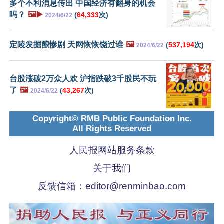
多个不利消息传出 中国经济有翻身的机会
吗？
🖼️▶️
(
64,333
次)
2024/6/22
定陵发掘酿惨剧 天网恢恢饶过谁
🖼️
(
537,194
次)
2024/6/22
台股涨破2万众人欢 沪指跌破3千股民不玩
了
🖼️
(
43,267
次)
2024/6/22
Copyright© RMB Public Foundation Inc.
All Rights Reserved
人民报网站服务条款
关于我们
反馈信箱：
editor@renminbao.com