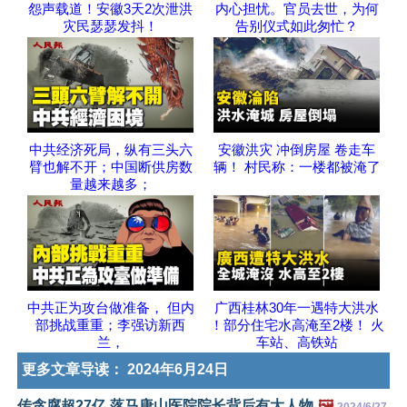
怨声载道！安徽3天2次泄洪
内心担忧。官员去世，为何
灾民瑟瑟发抖！
告别仪式如此匆忙？
中共经济死局，纵有三头六
安徽洪灾 冲倒房屋 卷走车
臂也解不开；中国断供房数
辆！ 村民称：一楼都被淹了
量越来越多；
中共正为攻台做准备， 但内
广西桂林30年一遇特大洪水
部挑战重重；李强访新西
！部分住宅水高淹至2楼！ 火
兰，
车站、高铁站
更多文章导读：
2024年6月24日
传贪腐超27亿 落马唐山医院院长背后有大人物
🖼️