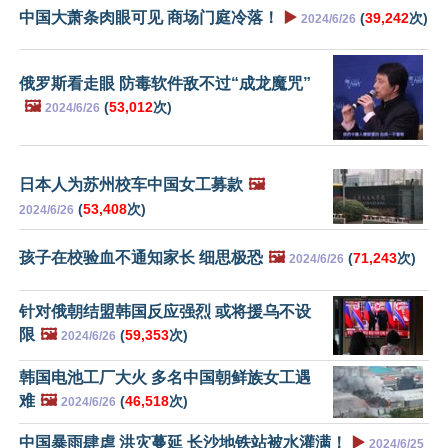
中国大萧条肉眼可见 商场门庭冷落！
▶️
(
39,242
次)
2024/6/26
俄罗斯看走眼 防毒软件敌不过“成龙魔咒”
🖼️
(
53,012
次)
2024/6/26
日本人为苏州校车中国女工募款
🖼️
(
53,408
次)
2024/6/26
孩子在校验血不通知家长 细思极恐
🖼️
(
71,243
次)
2024/6/26
针对俄朝结盟韩国反应强烈 或将援乌不设
限
🖼️
(
59,353
次)
2024/6/26
韩国电池工厂大火 多名中国朝鲜族女工遇
难
🖼️
(
46,518
次)
2024/6/26
中国暴雨肆虐 洪灾蔓延 长沙地铁站被水灌满！
▶️
2024/6/25