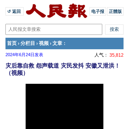
↺ 返回 
电子报
正體版
首页
分栏目
视频
文章
›
›
›
：
2024年6月24日
发表
人气：
35,812
灾后靠自救 怨声载道 灾民发抖 安徽又泄洪！
（视频）