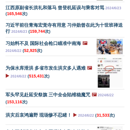
江西原副省长洪礼和落马 曾登机延误与乘客对骂
2024/6/23
(
165,546
次)
习近平前往青海宏觉寺有用意 习仲勋曾在此为十世班禅送
行
(
159,744
次)
2024/6/23
习始料不及 国际社会枪口瞄准中南海
🖼️
(
52,925
次)
2024/6/22
为保水库泄洪 多省市发生洪灾多人遇难
🖼️
▶️
(
515,431
次)
2024/6/22
军头罕见赴延安祭旗 三中全会陷维稳魔咒
🖼️
2024/6/22
(
153,116
次)
洪灾后哀鸿遍野 现场惨不忍睹！
▶️
(
31,533
次)
2024/6/22