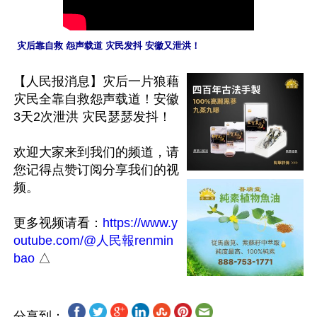
 灾后靠自救 怨声载道 灾民发抖 安徽又泄洪！  
【人民报消息】灾后一片狼藉 
灾民全靠自救怨声载道！安徽
3天2次泄洪 灾民瑟瑟发抖！

欢迎大家来到我们的频道，请
您记得点赞订阅分享我们的视
频。

更多视频请看：
https://www.y
outube.com/@人民報renmin
bao
分享到：