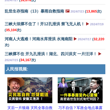
2024/7/27
乱世生存指南（13）暴雨自救指南
🖼️
(
13,865
次)
2024/7/23
三峡大坝撑不住了！开12孔泄洪 禁飞无人机！
▶️
2024/7/19
(
35,104
次)
河南人大逃难！河南水库泄洪 水淹南阳
▶️
(
32,220
2024/7/17
次)
三峡撑不住 开九孔泄洪！湖北、四川洪灾 一片汪洋！
▶️
(
34,167
次)
2024/7/15
人民报视频:
灾后一片狼藉 灾民全靠自救
习不自信？军政会地点暴露