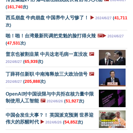
2024/6/27
(
161,740
次)
西瓜崩盘 牛肉崩盘 中国养牛人亏惨了！
▶️
(
41,711
2024/6/27
次)
啪！啪！台湾最新民调把党魁的脸打得火辣
🖼️▶️
2024/6/27
(
47,531
次)
普京也被割韭菜 中共这老毛病一直没改
🖼️
(
65,939
次)
2024/6/27
丁薛祥任新职 中南海释放三大政治信号
🖼️
(
205,888
次)
2024/6/27
OpenAI对中国设限与中共拒在核力量中限
制使用人工智能
🖼️
(
51,927
次)
2024/6/26
中国会发生大事？！ 英国派克预测 世界迎
伟大的苏醒时代
▶️
(
54,852
次)
2024/6/26