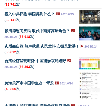
(
32,741
次)
投入中共怀抱 泰国得到什么？
🖼️
2024/6/25
(
62,141
次)
赖清德慰问灾民 取代中南海高层角色？
🖼️
(
55,918
次)
2024/6/25
灾后靠自救 怨声载道 灾民发抖 安徽又泄洪！
▶️
2024/6/24
(
35,812
次)
台湾经济呈现旺势 中国凄惨哀鸿遍野
🖼️
(
36,393
次)
2024/6/24
美海关严审中国学生这一背景
🖼️
2024/6/24
(
40,865
次)
天津奇人监狱施神通 管教全体凭空消失
🖼️
2024/6/24