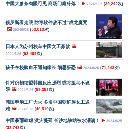
中国大萧条肉眼可见 商场门庭冷落！
▶️
(
39,242
次)
2024/6/26
俄罗斯看走眼 防毒软件敌不过“成龙魔咒”
🖼️
(
53,013
次)
2024/6/26
日本人为苏州校车中国女工募款
🖼️
(
53,409
次)
2024/6/26
孩子在校验血不通知家长 细思极恐
🖼️
(
71,243
次)
2024/6/26
针对俄朝结盟韩国反应强烈 或将援乌不设
限
🖼️
(
59,353
次)
2024/6/26
韩国电池工厂大火 多名中国朝鲜族女工遇
难
🖼️
(
46,519
次)
2024/6/26
中国暴雨肆虐 洪灾蔓延 长沙地铁站被水灌满！
▶️
2024/6/25
(
32,743
次)