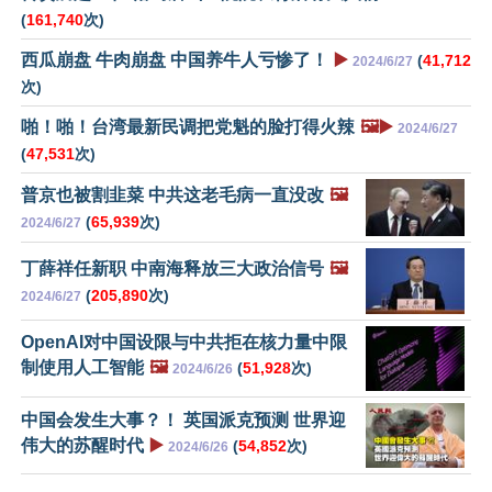
(
161,740
次)
西瓜崩盘 牛肉崩盘 中国养牛人亏惨了！
▶️
(
41,712
2024/6/27
次)
啪！啪！台湾最新民调把党魁的脸打得火辣
🖼️▶️
2024/6/27
(
47,531
次)
普京也被割韭菜 中共这老毛病一直没改
🖼️
(
65,939
次)
2024/6/27
丁薛祥任新职 中南海释放三大政治信号
🖼️
(
205,890
次)
2024/6/27
OpenAI对中国设限与中共拒在核力量中限
制使用人工智能
🖼️
(
51,928
次)
2024/6/26
中国会发生大事？！ 英国派克预测 世界迎
伟大的苏醒时代
▶️
(
54,852
次)
2024/6/26