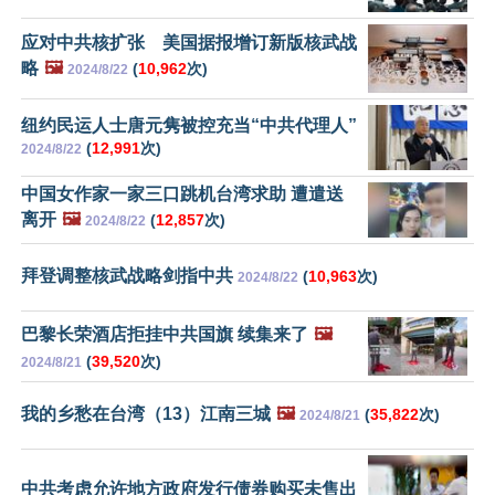
应对中共核扩张 美国据报增订新版核武战
略
🖼️
(
10,962
次)
2024/8/22
纽约民运人士唐元隽被控充当“中共代理人”
(
12,991
次)
2024/8/22
中国女作家一家三口跳机台湾求助 遭遣送
离开
🖼️
(
12,857
次)
2024/8/22
拜登调整核武战略剑指中共
(
10,963
次)
2024/8/22
巴黎长荣酒店拒挂中共国旗 续集来了
🖼️
(
39,520
次)
2024/8/21
我的乡愁在台湾（13）江南三城
🖼️
(
35,822
次)
2024/8/21
中共考虑允许地方政府发行债券购买未售出