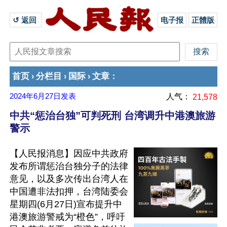
↺ 返回 
电子报
正體版
首页
分栏目
国际
文章
›
›
›
：
2024年6月27日
发表
人气：
21,578
中共“惩治台独”可判死刑 台湾调升中港澳旅游
警示
【人民报消息】因应中共政府
发布所谓惩治台独分子的法律
意见，以及多次传出台湾人在
中国遭非法扣押，台湾陆委会
星期四(6月27日)宣布提升中
港澳旅游警戒为“橙色”，呼吁