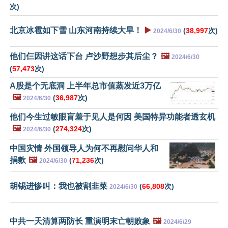
次)
北京冰雹如下雪 山东河南持续大旱！
▶️
(
38,997
次)
2024/6/30
他们仨因讲这话下台 卢沙野想步其后尘？
🖼️
2024/6/30
(
57,473
次)
A股是个无底洞 上半年总市值蒸发近3万亿
🖼️
(
36,987
次)
2024/6/30
他们今生过敏眼盲羞于见人是何因 美国特异功能者透玄机
🖼️
(
274,324
次)
2024/6/30
中国灾情 外国领导人为何不再慰问华人和
捐款
🖼️
(
71,236
次)
2024/6/30
胡锡进惨叫：我也被割韭菜
(
66,808
次)
2024/6/30
中共一天清算两防长 重演明末亡朝败象
🖼️
2024/6/29