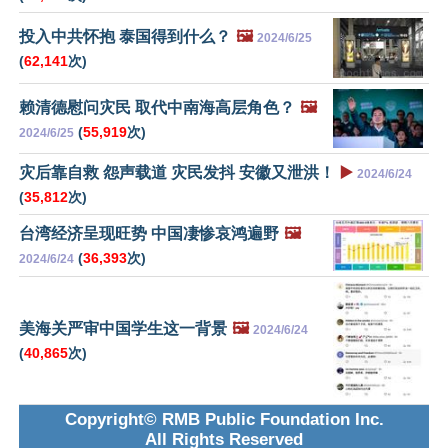
投入中共怀抱 泰国得到什么？
🖼️
2024/6/25
(
62,141
次)
赖清德慰问灾民 取代中南海高层角色？
🖼️
(
55,919
次)
2024/6/25
灾后靠自救 怨声载道 灾民发抖 安徽又泄洪！
▶️
2024/6/24
(
35,812
次)
台湾经济呈现旺势 中国凄惨哀鸿遍野
🖼️
(
36,393
次)
2024/6/24
美海关严审中国学生这一背景
🖼️
2024/6/24
(
40,865
次)
Copyright© RMB Public Foundation Inc.
All Rights Reserved