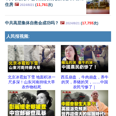
住房
🖼️
(
11,761
次)
2024/8/21
中共高层集体自救会成功吗？
🖼️
(
17,755
次)
2024/8/21
人民报视频:
北京冰雹如下雪 地面积冰一
西瓜崩盘 ，牛肉崩盘，养牛
尺多深！山东河南持续大旱
的哭，养猪的哭，……中国
农作物枯死
农民亏惨了｜