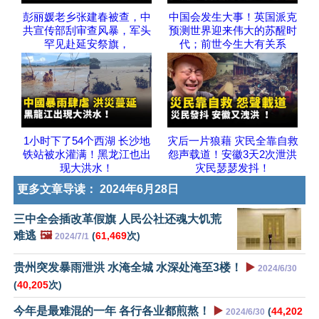
彭丽媛老乡张建春被查，中
中国会发生大事！英国派克
共宣传部刮审查风暴，军头
预测世界迎来伟大的苏醒时
罕见赴延安祭旗，
代；前世今生大有关系
1小时下了54个西湖 长沙地
灾后一片狼藉 灾民全靠自救
铁站被水灌满！黑龙江也出
怨声载道！安徽3天2次泄洪
现大洪水！
灾民瑟瑟发抖！
更多文章导读：
2024年6月28日
三中全会插改革假旗 人民公社还魂大饥荒
难逃
🖼️
(
61,469
次)
2024/7/1
贵州突发暴雨泄洪 水淹全城 水深处淹至3楼！
▶️
2024/6/30
(
40,205
次)
今年是最难混的一年 各行各业都煎熬！
▶️
(
44,202
2024/6/30