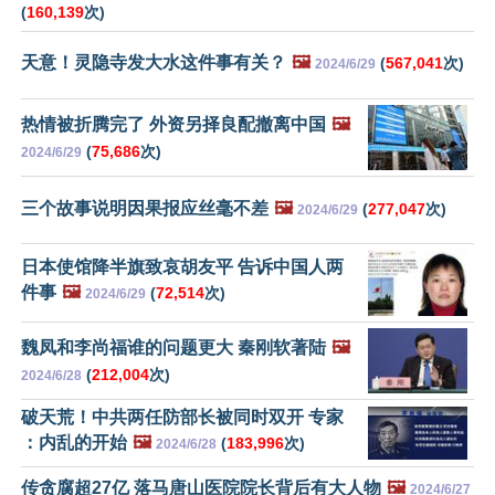
(
160,139
次)
天意！灵隐寺发大水这件事有关？
🖼️
(
567,041
次)
2024/6/29
热情被折腾完了 外资另择良配撤离中国
🖼️
(
75,686
次)
2024/6/29
三个故事说明因果报应丝毫不差
🖼️
(
277,047
次)
2024/6/29
日本使馆降半旗致哀胡友平 告诉中国人两
件事
🖼️
(
72,514
次)
2024/6/29
魏凤和李尚福谁的问题更大 秦刚软著陆
🖼️
(
212,004
次)
2024/6/28
破天荒！中共两任防部长被同时双开 专家
：内乱的开始
🖼️
(
183,996
次)
2024/6/28
传贪腐超27亿 落马唐山医院院长背后有大人物
🖼️
2024/6/27