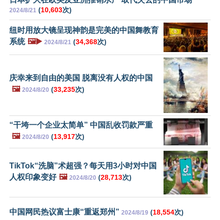
(
10,603
次)
2024/8/21
纽时用放大镜呈现神韵是完美的中国舞教育
系统
🖼️▶️
(
34,368
次)
2024/8/21
庆幸来到自由的美国 脱离没有人权的中国
🖼️
(
33,235
次)
2024/8/20
“干垮一个企业太简单” 中国乱收罚款严重
🖼️
(
13,917
次)
2024/8/20
TikTok“洗脑”术超强？每天用3小时对中国
人权印象变好
🖼️
(
28,713
次)
2024/8/20
中国网民热议富士康“重返郑州”
(
18,554
次)
2024/8/19