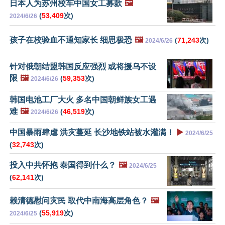
日本人为苏州校车中国女工募款
🖼️
(
53,409
次)
2024/6/26
孩子在校验血不通知家长 细思极恐
🖼️
(
71,243
次)
2024/6/26
针对俄朝结盟韩国反应强烈 或将援乌不设
限
🖼️
(
59,353
次)
2024/6/26
韩国电池工厂大火 多名中国朝鲜族女工遇
难
🖼️
(
46,519
次)
2024/6/26
中国暴雨肆虐 洪灾蔓延 长沙地铁站被水灌满！
▶️
2024/6/25
(
32,743
次)
投入中共怀抱 泰国得到什么？
🖼️
2024/6/25
(
62,141
次)
赖清德慰问灾民 取代中南海高层角色？
🖼️
(
55,919
次)
2024/6/25