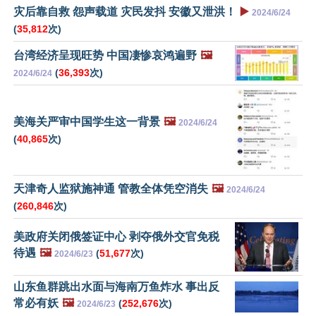
灾后靠自救 怨声载道 灾民发抖 安徽又泄洪！
▶️
2024/6/24
(
35,812
次)
台湾经济呈现旺势 中国凄惨哀鸿遍野
🖼️
(
36,393
次)
2024/6/24
美海关严审中国学生这一背景
🖼️
2024/6/24
(
40,865
次)
天津奇人监狱施神通 管教全体凭空消失
🖼️
2024/6/24
(
260,846
次)
美政府关闭俄签证中心 剥夺俄外交官免税
待遇
🖼️
(
51,677
次)
2024/6/23
山东鱼群跳出水面与海南万鱼炸水 事出反
常必有妖
🖼️
(
252,676
次)
2024/6/23