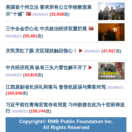
美国首个州立法 要求所有公立学校教室展
示“十诫”
🖼️
(
32,938
次)
2024/6/23
三中全会空心化 中共政治经济双重烂尾
🖼️
(
55,481
次)
2024/6/23
灾民哭红了眼 灾区现状触目惊心！
▶️
(
47,937
次)
2024/6/23
中共经济死局 纵有三头六臂也解不开了
▶️
(
43,810
次)
2024/6/23
江西原副省长洪礼和落马 曾登机延误与乘客对骂
2024/6/23
(
165,546
次)
习近平前往青海宏觉寺有用意 习仲勋曾在此为十世班禅送
行
(
159,744
次)
2024/6/23
Copyright© RMB Public Foundation Inc.
All Rights Reserved