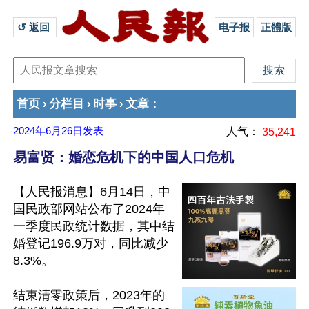
↺ 返回 
电子报
正體版
首页
分栏目
时事
文章
›
›
›
：
2024年6月26日
发表
人气：
35,241
易富贤：婚恋危机下的中国人口危机
【人民报消息】6月14日，中
国民政部网站公布了2024年
一季度民政统计数据，其中结
婚登记196.9万对，同比减少
8.3%。

结束清零政策后，2023年的