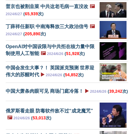
普京也被割韭菜 中共这老毛病一直没改
🖼️
(
65,939
次)
2024/6/27
丁薛祥任新职 中南海释放三大政治信号
🖼️
(
205,890
次)
2024/6/27
OpenAI对中国设限与中共拒在核力量中限
制使用人工智能
🖼️
(
51,928
次)
2024/6/26
中国会发生大事？！ 英国派克预测 世界迎
伟大的苏醒时代
▶️
(
54,852
次)
2024/6/26
中国大萧条肉眼可见 商场门庭冷落！
▶️
(
39,242
次)
2024/6/26
俄罗斯看走眼 防毒软件敌不过“成龙魔咒”
🖼️
(
53,013
次)
2024/6/26