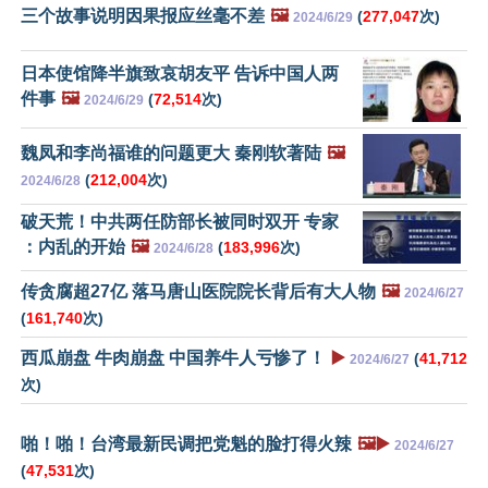
三个故事说明因果报应丝毫不差
🖼️
(
277,047
次)
2024/6/29
日本使馆降半旗致哀胡友平 告诉中国人两
件事
🖼️
(
72,514
次)
2024/6/29
魏凤和李尚福谁的问题更大 秦刚软著陆
🖼️
(
212,004
次)
2024/6/28
破天荒！中共两任防部长被同时双开 专家
：内乱的开始
🖼️
(
183,996
次)
2024/6/28
传贪腐超27亿 落马唐山医院院长背后有大人物
🖼️
2024/6/27
(
161,740
次)
西瓜崩盘 牛肉崩盘 中国养牛人亏惨了！
▶️
(
41,712
2024/6/27
次)
啪！啪！台湾最新民调把党魁的脸打得火辣
🖼️▶️
2024/6/27
(
47,531
次)