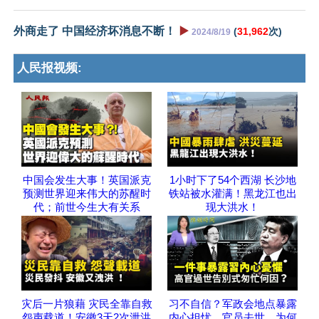
外商走了 中国经济坏消息不断！
▶️
(
31,962
次)
2024/8/19
人民报视频:
中国会发生大事！英国派克
1小时下了54个西湖 长沙地
预测世界迎来伟大的苏醒时
铁站被水灌满！黑龙江也出
代；前世今生大有关系
现大洪水！
灾后一片狼藉 灾民全靠自救
习不自信？军政会地点暴露
怨声载道！安徽3天2次泄洪
内心担忧。官员去世，为何