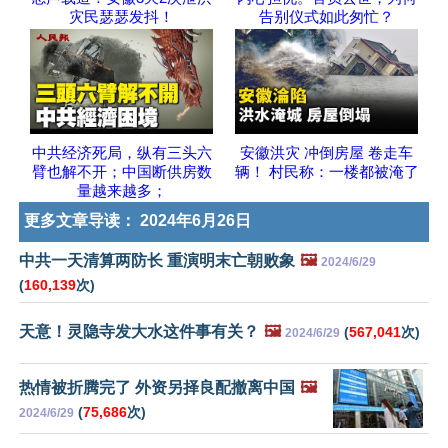
灾民瑟瑟发抖！
告别仪式如此匆忙？
中共经济死局，纵有三头六
安徽洪灾 冲倒房屋 卷走车
臂也解不开；中国断供房数
辆！ 村民称：一楼都被淹了
量越来越多；
更多文章导读：
2024年6月26日
中共一天清算两防长 重演明末亡朝败象
🖼️
2024/6/29
(
160,139
次)
天意！灵隐寺发大水这件事有关？
🖼️
(
567,041
次)
2024/6/29
热情被折腾完了 外资另择良配撤离中国
🖼️
(
75,686
次)
2024/6/29