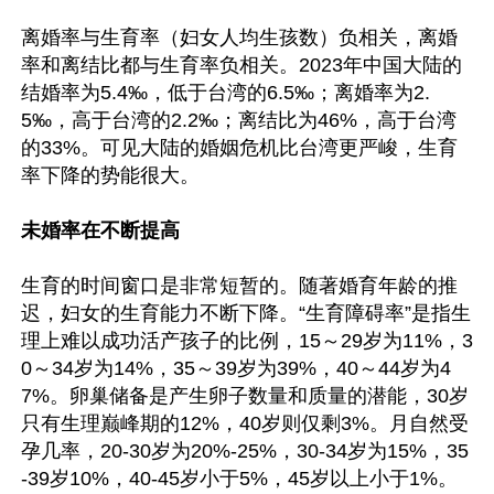
离婚率与生育率（妇女人均生孩数）负相关，离婚
率和离结比都与生育率负相关。2023年中国大陆的
结婚率为5.4‰，低于台湾的6.5‰；离婚率为2.
5‰，高于台湾的2.2‰；离结比为46%，高于台湾
的33%。可见大陆的婚姻危机比台湾更严峻，生育
率下降的势能很大。

未婚率在不断提高
生育的时间窗口是非常短暂的。随著婚育年龄的推
迟，妇女的生育能力不断下降。“生育障碍率”是指生
理上难以成功活产孩子的比例，15～29岁为11%，3
0～34岁为14%，35～39岁为39%，40～44岁为4
7%。卵巢储备是产生卵子数量和质量的潜能，30岁
只有生理巅峰期的12%，40岁则仅剩3%。月自然受
孕几率，20-30岁为20%-25%，30-34岁为15%，35
-39岁10%，40-45岁小于5%，45岁以上小于1%。