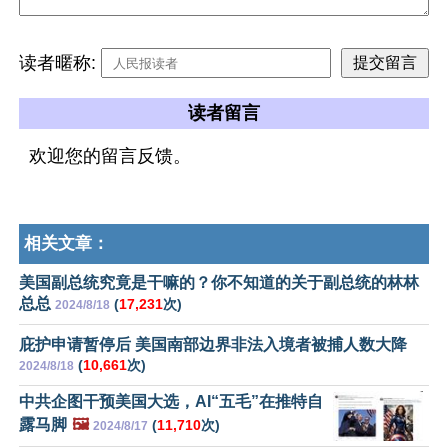
读者暱称:
读者留言
欢迎您的留言反馈。
相关文章：
美国副总统究竟是干嘛的？你不知道的关于副总统的林林
总总
(
17,231
次)
2024/8/18
庇护申请暂停后 美国南部边界非法入境者被捕人数大降
(
10,661
次)
2024/8/18
中共企图干预美国大选，AI“五毛”在推特自
露马脚
🖼️
(
11,710
次)
2024/8/17