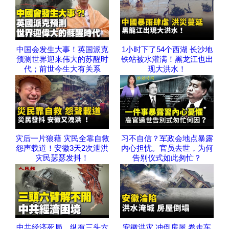
中国会发生大事！英国派克
1小时下了54个西湖 长沙地
预测世界迎来伟大的苏醒时
铁站被水灌满！黑龙江也出
代；前世今生大有关系
现大洪水！
灾后一片狼藉 灾民全靠自救
习不自信？军政会地点暴露
怨声载道！安徽3天2次泄洪
内心担忧。官员去世，为何
灾民瑟瑟发抖！
告别仪式如此匆忙？
中共经济死局，纵有三头六
安徽洪灾 冲倒房屋 卷走车