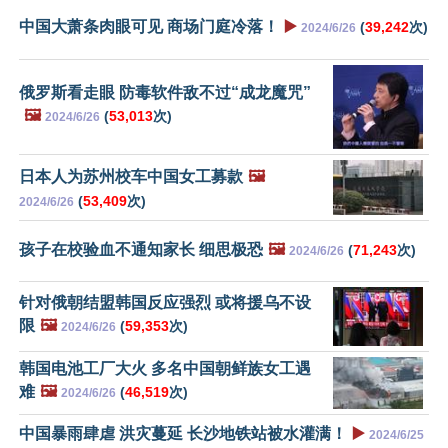
中国大萧条肉眼可见 商场门庭冷落！
▶️
(
39,242
次)
2024/6/26
俄罗斯看走眼 防毒软件敌不过“成龙魔咒”
🖼️
(
53,013
次)
2024/6/26
日本人为苏州校车中国女工募款
🖼️
(
53,409
次)
2024/6/26
孩子在校验血不通知家长 细思极恐
🖼️
(
71,243
次)
2024/6/26
针对俄朝结盟韩国反应强烈 或将援乌不设
限
🖼️
(
59,353
次)
2024/6/26
韩国电池工厂大火 多名中国朝鲜族女工遇
难
🖼️
(
46,519
次)
2024/6/26
中国暴雨肆虐 洪灾蔓延 长沙地铁站被水灌满！
▶️
2024/6/25