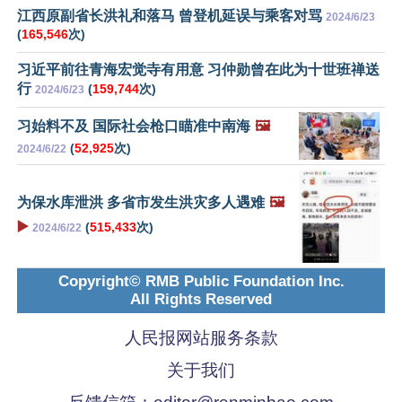
江西原副省长洪礼和落马 曾登机延误与乘客对骂
2024/6/23
(
165,546
次)
习近平前往青海宏觉寺有用意 习仲勋曾在此为十世班禅送
行
(
159,744
次)
2024/6/23
习始料不及 国际社会枪口瞄准中南海
🖼️
(
52,925
次)
2024/6/22
为保水库泄洪 多省市发生洪灾多人遇难
🖼️
▶️
(
515,433
次)
2024/6/22
Copyright© RMB Public Foundation Inc.
All Rights Reserved
人民报网站服务条款
关于我们