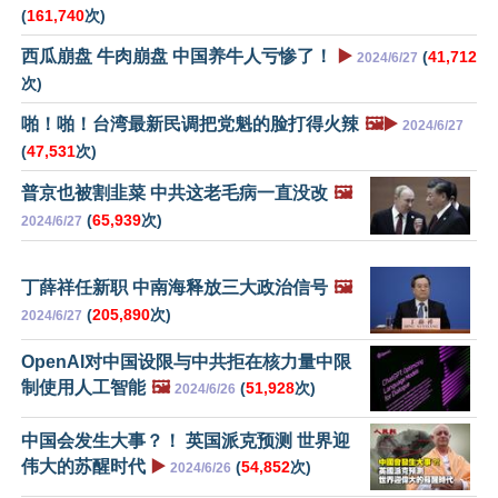
(
161,740
次)
西瓜崩盘 牛肉崩盘 中国养牛人亏惨了！
▶️
(
41,712
2024/6/27
次)
啪！啪！台湾最新民调把党魁的脸打得火辣
🖼️▶️
2024/6/27
(
47,531
次)
普京也被割韭菜 中共这老毛病一直没改
🖼️
(
65,939
次)
2024/6/27
丁薛祥任新职 中南海释放三大政治信号
🖼️
(
205,890
次)
2024/6/27
OpenAI对中国设限与中共拒在核力量中限
制使用人工智能
🖼️
(
51,928
次)
2024/6/26
中国会发生大事？！ 英国派克预测 世界迎
伟大的苏醒时代
▶️
(
54,852
次)
2024/6/26