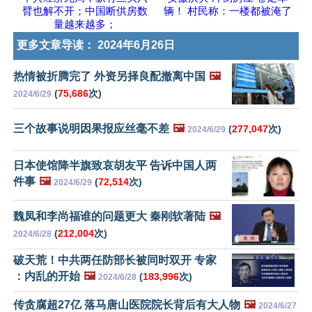
臂也解不开；中国断供房数
辆！ 村民称：一楼都被淹了
量越来越多；
更多文章导读：
2024年6月26日
热情被折腾完了 外资另择良配撤离中国
🖼️
(
75,686
次)
2024/6/29
三个故事说明因果报应丝毫不差
🖼️
(
277,047
次)
2024/6/29
日本使馆降半旗致哀胡友平 告诉中国人两
件事
🖼️
(
72,514
次)
2024/6/29
魏凤和李尚福谁的问题更大 秦刚软著陆
🖼️
(
212,004
次)
2024/6/28
破天荒！中共两任防部长被同时双开 专家
：内乱的开始
🖼️
(
183,996
次)
2024/6/28
传贪腐超27亿 落马唐山医院院长背后有大人物
🖼️
2024/6/27