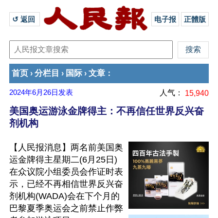
↺ 返回 
电子报
正體版
首页
分栏目
国际
文章
›
›
›
：
2024年6月26日
发表
人气：
15,940
美国奥运游泳金牌得主：不再信任世界反兴奋
剂机构
【人民报消息】两名前美国奥
运金牌得主星期二(6月25日)
在众议院小组委员会作证时表
示，已经不再相信世界反兴奋
剂机构(WADA)会在下个月的
巴黎夏季奥运会之前禁止作弊