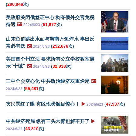
(
260,846
次)
美政府关闭俄签证中心 剥夺俄外交官免税
待遇
🖼️
(
51,677
次)
2024/6/23
山东鱼群跳出水面与海南万鱼炸水 事出反
常必有妖
🖼️
(
252,676
次)
2024/6/23
美国首个州立法 要求所有公立学校教室展
示“十诫”
🖼️
(
32,938
次)
2024/6/23
三中全会空心化 中共政治经济双重烂尾
🖼️
(
55,481
次)
2024/6/23
灾民哭红了眼 灾区现状触目惊心！
▶️
(
47,937
次)
2024/6/23
中共经济死局 纵有三头六臂也解不开了
▶️
(
43,810
次)
2024/6/23