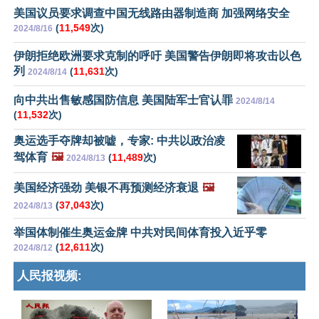
美国议员要求调查中国无线路由器制造商 加强网络安全
(
11,549
次)
2024/8/16
伊朗拒绝欧洲要求克制的呼吁 美国警告伊朗即将攻击以色
列
(
11,631
次)
2024/8/14
向中共出售敏感国防信息 美国陆军士官认罪
2024/8/14
(
11,532
次)
奥运选手夺牌却被嘘，专家: 中共以政治凌
驾体育
🖼️
(
11,489
次)
2024/8/13
美国经济强劲 美银不再预测经济衰退
🖼️
(
37,043
次)
2024/8/13
举国体制催生奥运金牌 中共对民间体育投入近乎零
(
12,611
次)
2024/8/12
人民报视频: