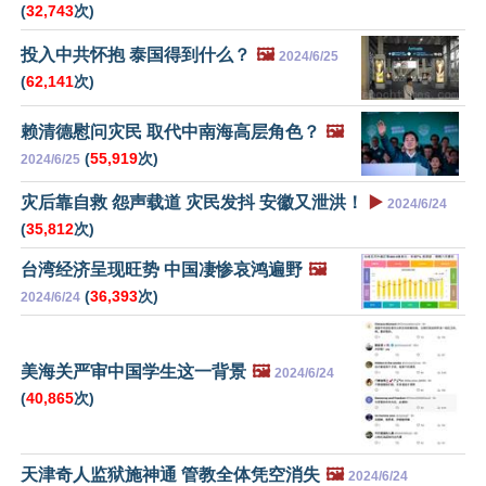
(
32,743
次)
投入中共怀抱 泰国得到什么？
🖼️
2024/6/25
(
62,141
次)
赖清德慰问灾民 取代中南海高层角色？
🖼️
(
55,919
次)
2024/6/25
灾后靠自救 怨声载道 灾民发抖 安徽又泄洪！
▶️
2024/6/24
(
35,812
次)
台湾经济呈现旺势 中国凄惨哀鸿遍野
🖼️
(
36,393
次)
2024/6/24
美海关严审中国学生这一背景
🖼️
2024/6/24
(
40,865
次)
天津奇人监狱施神通 管教全体凭空消失
🖼️
2024/6/24