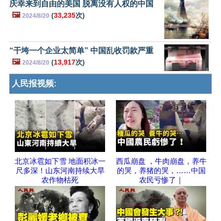
庆幸来到自由的美国 脱离没有人权的中国
🖼️
(
33,235
次)
2024/8/20
“干垮一个企业太简单” 中国乱收罚款严重
🖼️
(
13,917
次)
2024/8/20
人民报视频:
北京冰雹如下雪 地面积冰一
西瓜崩盘 ，牛肉崩盘，养牛
尺多深！山东河南持续大旱
的哭，养猪的哭，……中国
农作物枯死
农民亏惨了｜