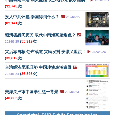
2024/6/25
(
32,743
次)
投入中共怀抱 泰国得到什么？
🖼️
2024/6/25
(
62,141
次)
赖清德慰问灾民 取代中南海高层角色？
🖼️
(
55,919
次)
2024/6/25
灾后靠自救 怨声载道 灾民发抖 安徽又泄洪！
▶️
2024/6/24
(
35,812
次)
台湾经济呈现旺势 中国凄惨哀鸿遍野
🖼️
(
36,393
次)
2024/6/24
美海关严审中国学生这一背景
🖼️
2024/6/24
(
40,865
次)