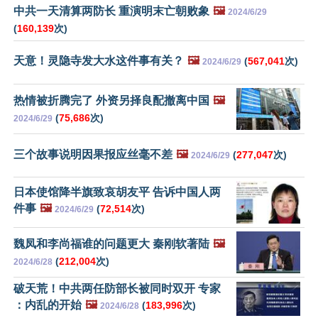
中共一天清算两防长 重演明末亡朝败象
🖼️
2024/6/29
(
160,139
次)
天意！灵隐寺发大水这件事有关？
🖼️
(
567,041
次)
2024/6/29
热情被折腾完了 外资另择良配撤离中国
🖼️
(
75,686
次)
2024/6/29
三个故事说明因果报应丝毫不差
🖼️
(
277,047
次)
2024/6/29
日本使馆降半旗致哀胡友平 告诉中国人两
件事
🖼️
(
72,514
次)
2024/6/29
魏凤和李尚福谁的问题更大 秦刚软著陆
🖼️
(
212,004
次)
2024/6/28
破天荒！中共两任防部长被同时双开 专家
：内乱的开始
🖼️
(
183,996
次)
2024/6/28