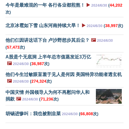
今年是最难混的一年 各行各业都煎熬！
▶️
(
44,202
2024/6/30
次)
北京冰雹如下雪 山东河南持续大旱！
▶️
(
38,997
次)
2024/6/30
他们仨因讲这话下台 卢沙野想步其后尘？
🖼️
2024/6/30
(
57,473
次)
A股是个无底洞 上半年总市值蒸发近3万亿
🖼️
(
36,987
次)
2024/6/30
他们今生过敏眼盲羞于见人是何因 美国特异功能者透玄机
🖼️
(
274,324
次)
2024/6/30
中国灾情 外国领导人为何不再慰问华人和
捐款
🖼️
(
71,236
次)
2024/6/30
胡锡进惨叫：我也被割韭菜
(
66,808
次)
2024/6/30