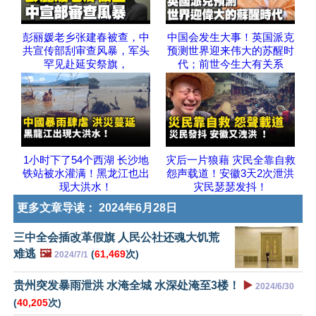
彭丽媛老乡张建春被查，中
中国会发生大事！英国派克
共宣传部刮审查风暴，军头
预测世界迎来伟大的苏醒时
罕见赴延安祭旗，
代；前世今生大有关系
1小时下了54个西湖 长沙地
灾后一片狼藉 灾民全靠自救
铁站被水灌满！黑龙江也出
怨声载道！安徽3天2次泄洪
现大洪水！
灾民瑟瑟发抖！
更多文章导读：
2024年6月28日
三中全会插改革假旗 人民公社还魂大饥荒
难逃
🖼️
(
61,469
次)
2024/7/1
贵州突发暴雨泄洪 水淹全城 水深处淹至3楼！
▶️
2024/6/30
(
40,205
次)