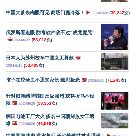
中国大萧条肉眼可见 商场门庭冷落！
▶️
(
39,242
次)
2024/6/26
俄罗斯看走眼 防毒软件敌不过“成龙魔咒”
🖼️
(
53,013
次)
2024/6/26
日本人为苏州校车中国女工募款
🖼️
(
53,409
次)
2024/6/26
孩子在校验血不通知家长 细思极恐
🖼️
(
71,243
次)
2024/6/26
针对俄朝结盟韩国反应强烈 或将援乌不设
限
🖼️
(
59,353
次)
2024/6/26
韩国电池工厂大火 多名中国朝鲜族女工遇
难
🖼️
(
46,519
次)
2024/6/26
中国暴雨肆虐 洪灾蔓延 长沙地铁站被水灌满！
▶️