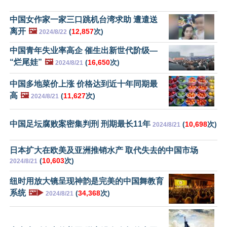
中国女作家一家三口跳机台湾求助 遭遣送
离开
🖼️
(
12,857
次)
2024/8/22
中国青年失业率高企 催生出新世代阶级—
“烂尾娃”
🖼️
(
16,650
次)
2024/8/21
中国多地菜价上涨 价格达到近十年同期最
高
🖼️
(
11,627
次)
2024/8/21
中国足坛腐败案密集判刑 刑期最长11年
(
10,698
次)
2024/8/21
日本扩大在欧美及亚洲推销水产 取代失去的中国市场
(
10,603
次)
2024/8/21
纽时用放大镜呈现神韵是完美的中国舞教育
系统
🖼️▶️
(
34,368
次)
2024/8/21