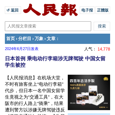
↺ 返回 
电子报
正體版
首页
分栏目
万象
文章
›
›
›
：
2024年6月27日
发表
人气：
14,778
日本首例 乘电动行李箱涉无牌驾驶 中国女留
学生被控
【人民报消息】在机场大堂，
不时有旅客坐上“电动行李箱”
代步，但日本一名中国女留学
生竟视之为“交通工具”，在大
阪市的行人路上“骑乘”，结果
遭到警方以涉嫌无牌驾驶违反