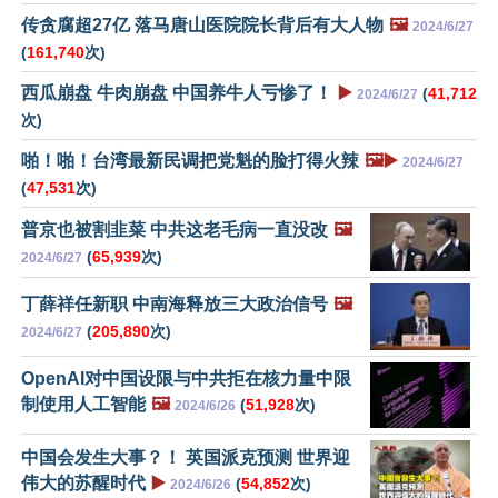
传贪腐超27亿 落马唐山医院院长背后有大人物
🖼️
2024/6/27
(
161,740
次)
西瓜崩盘 牛肉崩盘 中国养牛人亏惨了！
▶️
(
41,712
2024/6/27
次)
啪！啪！台湾最新民调把党魁的脸打得火辣
🖼️▶️
2024/6/27
(
47,531
次)
普京也被割韭菜 中共这老毛病一直没改
🖼️
(
65,939
次)
2024/6/27
丁薛祥任新职 中南海释放三大政治信号
🖼️
(
205,890
次)
2024/6/27
OpenAI对中国设限与中共拒在核力量中限
制使用人工智能
🖼️
(
51,928
次)
2024/6/26
中国会发生大事？！ 英国派克预测 世界迎
伟大的苏醒时代
▶️
(
54,852
次)
2024/6/26