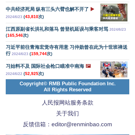
中共经济死局 纵有三头六臂也解不开了
▶️
(
43,810
次)
2024/6/23
江西原副省长洪礼和落马 曾登机延误与乘客对骂
2024/6/23
(
165,546
次)
习近平前往青海宏觉寺有用意 习仲勋曾在此为十世班禅送
行
(
159,744
次)
2024/6/23
习始料不及 国际社会枪口瞄准中南海
🖼️
(
52,925
次)
2024/6/22
Copyright© RMB Public Foundation Inc.
All Rights Reserved
人民报网站服务条款
关于我们
反馈信箱：
editor@renminbao.com