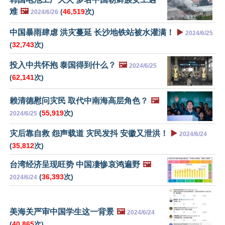
难
🖼️
(
46,519
次)
2024/6/26
中国暴雨肆虐 洪灾蔓延 长沙地铁站被水灌满！
▶️
2024/6/25
(
32,743
次)
投入中共怀抱 泰国得到什么？
🖼️
2024/6/25
(
62,141
次)
赖清德慰问灾民 取代中南海高层角色？
🖼️
(
55,919
次)
2024/6/25
灾后靠自救 怨声载道 灾民发抖 安徽又泄洪！
▶️
2024/6/24
(
35,812
次)
台湾经济呈现旺势 中国凄惨哀鸿遍野
🖼️
(
36,393
次)
2024/6/24
美海关严审中国学生这一背景
🖼️
2024/6/24
(
40,865
次)