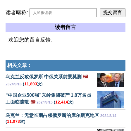
读者暱称:
读者留言
欢迎您的留言反馈。
相关文章：
乌克兰反攻俄罗斯 中俄关系前景莫测
🖼️
(
11,893
次)
2024/8/16
“中国企业500强”东岭集团破产 1.8万名员
工面临遣散
🖼️
(
12,414
次)
2024/8/15
乌克兰：无意长期占领俄罗斯的库尔斯克地区
2024/8/14
(
11,073
次)