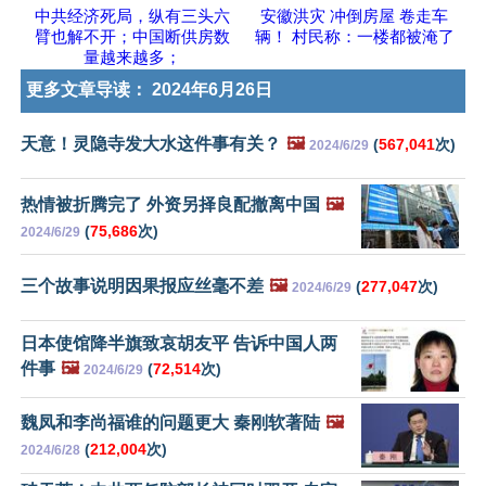
中共经济死局，纵有三头六
安徽洪灾 冲倒房屋 卷走车
臂也解不开；中国断供房数
辆！ 村民称：一楼都被淹了
量越来越多；
更多文章导读：
2024年6月26日
天意！灵隐寺发大水这件事有关？
🖼️
(
567,041
次)
2024/6/29
热情被折腾完了 外资另择良配撤离中国
🖼️
(
75,686
次)
2024/6/29
三个故事说明因果报应丝毫不差
🖼️
(
277,047
次)
2024/6/29
日本使馆降半旗致哀胡友平 告诉中国人两
件事
🖼️
(
72,514
次)
2024/6/29
魏凤和李尚福谁的问题更大 秦刚软著陆
🖼️
(
212,004
次)
2024/6/28