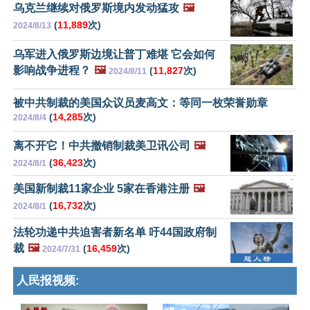
乌克兰继续对俄罗斯境内发动猛攻
🖼️
(
11,889
次)
2024/8/13
乌军进入俄罗斯边境让普丁难堪 它会如何
影响战争进程？
🖼️
(
11,827
次)
2024/8/11
被中共制裁的美国众议员麦高文：等同一枚荣誉勋章
(
14,285
次)
2024/8/4
离不开它！中共撤销制裁美卫讯公司
🖼️
(
36,423
次)
2024/8/1
美国新制裁11家企业 5家在香港注册
🖼️
(
16,732
次)
2024/8/1
法轮功递中共迫害者新名单 吁44国政府制
裁
🖼️
(
16,459
次)
2024/7/31
人民报视频: