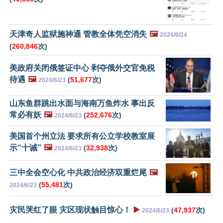
天津奇人监狱施神通 管教全体凭空消失
🖼️
2024/6/24
(
260,846
次)
美政府关闭俄签证中心 剥夺俄外交官免税
待遇
🖼️
(
51,677
次)
2024/6/23
山东鱼群跳出水面与海南万鱼炸水 事出反
常必有妖
🖼️
(
252,676
次)
2024/6/23
美国首个州立法 要求所有公立学校教室展
示“十诫”
🖼️
(
32,938
次)
2024/6/23
三中全会空心化 中共政治经济双重烂尾
🖼️
(
55,481
次)
2024/6/23
灾民哭红了眼 灾区现状触目惊心！
▶️
(
47,937
次)
2024/6/23