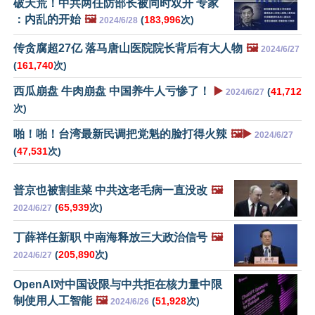
破天荒！中共两任防部长被同时双开 专家
：内乱的开始
🖼️
(
183,996
次)
2024/6/28
传贪腐超27亿 落马唐山医院院长背后有大人物
🖼️
2024/6/27
(
161,740
次)
西瓜崩盘 牛肉崩盘 中国养牛人亏惨了！
▶️
(
41,712
2024/6/27
次)
啪！啪！台湾最新民调把党魁的脸打得火辣
🖼️▶️
2024/6/27
(
47,531
次)
普京也被割韭菜 中共这老毛病一直没改
🖼️
(
65,939
次)
2024/6/27
丁薛祥任新职 中南海释放三大政治信号
🖼️
(
205,890
次)
2024/6/27
OpenAI对中国设限与中共拒在核力量中限
制使用人工智能
🖼️
(
51,928
次)
2024/6/26