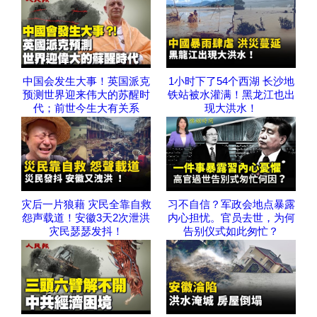
中国会发生大事！英国派克
1小时下了54个西湖 长沙地
预测世界迎来伟大的苏醒时
铁站被水灌满！黑龙江也出
代；前世今生大有关系
现大洪水！
灾后一片狼藉 灾民全靠自救
习不自信？军政会地点暴露
怨声载道！安徽3天2次泄洪
内心担忧。官员去世，为何
灾民瑟瑟发抖！
告别仪式如此匆忙？