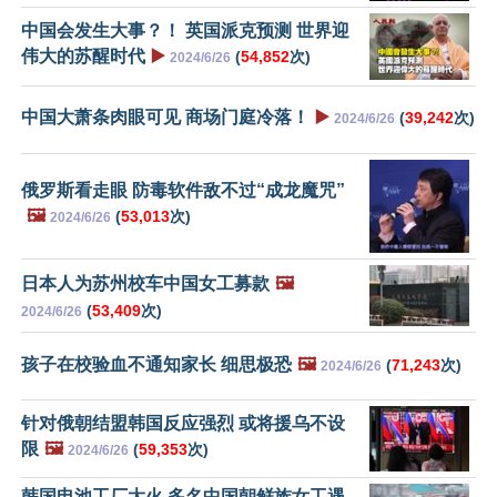
中国会发生大事？！ 英国派克预测 世界迎
伟大的苏醒时代
▶️
(
54,852
次)
2024/6/26
中国大萧条肉眼可见 商场门庭冷落！
▶️
(
39,242
次)
2024/6/26
俄罗斯看走眼 防毒软件敌不过“成龙魔咒”
🖼️
(
53,013
次)
2024/6/26
日本人为苏州校车中国女工募款
🖼️
(
53,409
次)
2024/6/26
孩子在校验血不通知家长 细思极恐
🖼️
(
71,243
次)
2024/6/26
针对俄朝结盟韩国反应强烈 或将援乌不设
限
🖼️
(
59,353
次)
2024/6/26
韩国电池工厂大火 多名中国朝鲜族女工遇