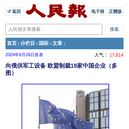
↺ 返回 
电子报
正體版
首页
分栏目
国际
文章
›
›
›
：
2024年6月26日
发表
人气：
17,814
向俄供军工设备 欧盟制裁19家中国企业（多
图）