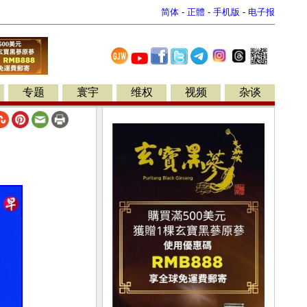
简体
-
正體
-
手机版
-
电子报
专题
寰宇
维权
视频
杂谈