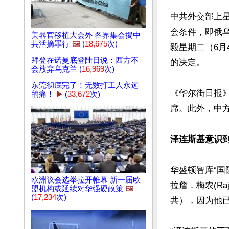
中共外交部上
会条件，即俄
美器官移植大会外 各界集会揭中
共活摘罪行
🖼️
(
18,675
次)
毅星期二（6
拜登在诺曼底登陆日说：西方不
的决定。

会放弃乌克兰 (
16,969
次)
东莞彻底完了！无数打工人永远
《华尔街日报
的痛！
▶️
(
33,672
次)
席。此外，中
泽连斯基意识
华盛顿智库“国防
欧洲议会选举拉开帷幕 新一届欧
拉詹．梅农(R
盟机构或延续对华强硬政策
🖼️
(
17,234
次)
共），因为他已