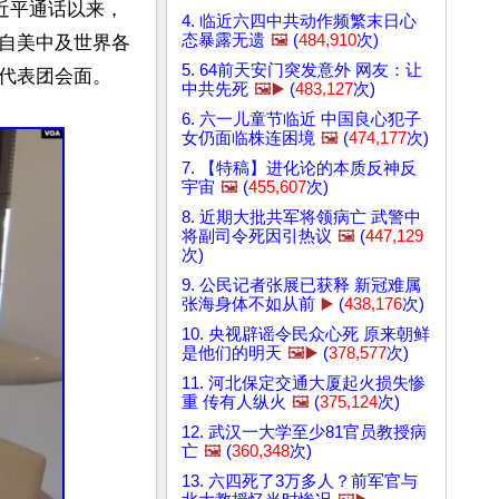
近平通话以来，
4. 临近六四中共动作频繁末日心
态暴露无遗
🖼️
(
484,910
次)
自美中及世界各
5. 64前天安门突发意外 网友：让
代表团会面。

中共先死
🖼️▶️
(
483,127
次)
6. 六一儿童节临近 中国良心犯子
女仍面临株连困境
🖼️
(
474,177
次)
7. 【特稿】进化论的本质反神反
宇宙
🖼️
(
455,607
次)
8. 近期大批共军将领病亡 武警中
将副司令死因引热议
🖼️
(
447,129
次)
9. 公民记者张展已获释 新冠难属
张海身体不如从前
▶️
(
438,176
次)
10. 央视辟谣令民众心死 原来朝鲜
是他们的明天
🖼️▶️
(
378,577
次)
11. 河北保定交通大厦起火损失惨
重 传有人纵火
🖼️
(
375,124
次)
12. 武汉一大学至少81官员教授病
亡
🖼️
(
360,348
次)
13. 六四死了3万多人？前军官与