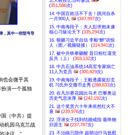
北大教授忆当时惨况
🖼️▶️
(
351,586
次)
14. 中国百姓活不下去！跳河自杀
一月900人
🖼️
(
347,997
次)
15. 中南海段子：夫人彭求抱未遂
核心习纵论天下 (
335,294
次)
弹，其中一些型号导
16. 狠砸习近平自信 李毅“醉”语惊
人（图／视频链接） (
314,941
次)
17. 被中共铁拳砸醒 昔日粉红退党
反共（上） (
303,132
次)
18. 中共石油系统14高官专家病亡
11人为党员
🖼️
(
300,829
次)
响也会微乎其
19. 中南海段子：王毅透露挺彭玄
机 习氏外交撒币走秀 (
288,633
次)
将扮演一个孤独
20. 在凡尔赛花园比马术 巴黎奥运
历史气息浓厚
🖼️
(
242,192
次)
21. 这个奖赏六十年来依然红火不
衰
🖼️
(
239,976
次)
中国（中共）提
22. 浮潜女子找到结婚戒指 最终物
动机因乌克兰战
归原主
🖼️
(
237,787
次)
23. 不治病只陪伴 超萌治疗马抚慰
决议。”
