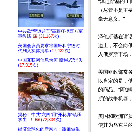
“泽连斯基的
（尽管不是主
毫无意义。”

中共欲“弯道超车”高薪狂挖西方军
泽伦斯基在讲
事教练
🖼️
(
31,167
次)
边上，不会向
美国会议员要求将国轩和宁德时
代列入实体清单 (
17,422
次)
入俄罗斯市场…
中国互联网信息为何“断崖式”消失
(
17,915
次)
美国财政部常务副
以肯定的是，
的商品。”阿
斯的战争机器，
揭秘！中共“六四”用“开花弹”镇压
美国和欧洲官
学生 ！
🖼️
(
72,834
次)
使其为乌克兰的
经济全球化的新风向：跟谁做生