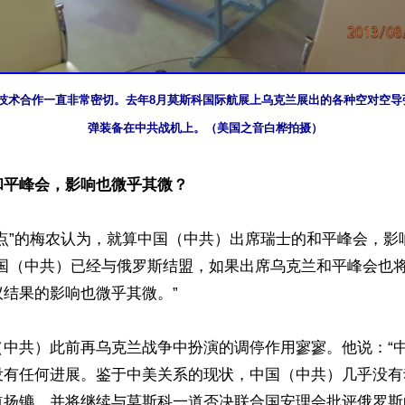
技术合作一直非常密切。去年8月莫斯科国际航展上乌克兰展出的各种空对空导
弹装备在中共战机上。（美国之音白桦拍摄）
和平峰会，影响也微乎其微？
重点”的梅农认为，就算中国（中共）出席瑞士的和平峰会，影
中国（中共）已经与俄罗斯结盟，如果出席乌克兰和平峰会也
结果的影响也微乎其微。”

（中共）此前再乌克兰战争中扮演的调停作用寥寥。他说：“
没有任何进展。鉴于中美关系的现状，中国（中共）几乎没有
扬镳，并将继续与莫斯科一道否决联合国安理会批评俄罗斯的