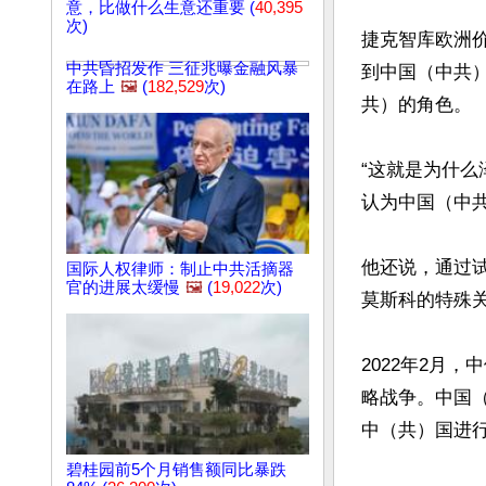
意，比做什么生意还重要 (
40,395
次)
捷克智库欧洲价
中共昏招发作 三征兆曝金融风暴
到中国（中共
在路上
🖼️
(
182,529
次)
共）的角色。

“这就是为什
认为中国（中共
他还说，通过
国际人权律师：制止中共活摘器
官的进展太缓慢
🖼️
(
19,022
次)
莫斯科的特殊关
2022年2月
略战争。中国
中（共）国进行
碧桂园前5个月销售额同比暴跌