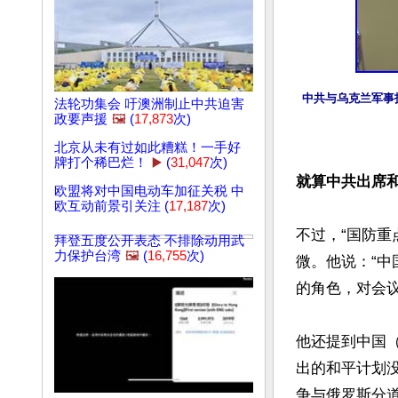
中共与乌克兰军事
法轮功集会 吁澳洲制止中共迫害
政要声援
🖼️
(
17,873
次)
北京从未有过如此糟糕！一手好
牌打个稀巴烂！
▶️
(
31,047
次)
就算中共出席
欧盟将对中国电动车加征关税 中
欧互动前景引关注 (
17,187
次)
不过，“国防
拜登五度公开表态 不排除动用武
力保护台湾
🖼️
(
16,755
次)
微。他说：“
的角色，对会议
他还提到中国
出的和平计划
争与俄罗斯分道