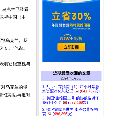
音，乌克兰已经看
忽视中国（中
摧毁乌克兰。我
友。”他说。

表明它很重视与
近期最受欢迎的文章
2024年6月5日
了对乌克兰的侵
1. 乱世生存指南（1）72小时紧急
水资源净化与处理
🖼️
(
841,767
次)
新任期后再度对
2. 美国“生物圈二号”的惨败告诉了
我们什么？
🖼️
(
577,169
次)
3. 惨况震惊全世界 李克强背叛初
衷
🖼️
(
496,396
次)