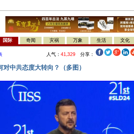
国际
奇闻
灾祸
万象
生活
文化
人气：
41,329
分享：
表
何对中共态度大转向？（多图）