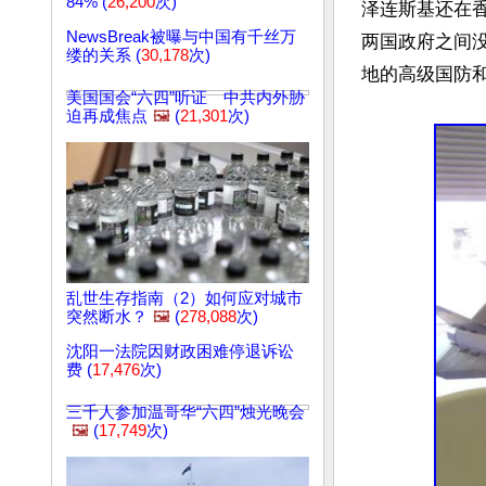
84% (
26,200
次)
泽连斯基还在香
NewsBreak被曝与中国有千丝万
两国政府之间
缕的关系 (
30,178
次)
地的高级国防
美国国会“六四”听证 中共内外胁
迫再成焦点
🖼️
(
21,301
次)
乱世生存指南（2）如何应对城市
突然断水？
🖼️
(
278,088
次)
沈阳一法院因财政困难停退诉讼
费 (
17,476
次)
三千人参加温哥华“六四”烛光晚会
🖼️
(
17,749
次)