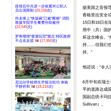
疫情后中共进一步收紧对公职人
据美国之音报导
员出境限制 (
20,158
次)
香格里拉安全
尚未捧上“铁饭碗”已被“断粮” 消防
15日和16日
救援学院学生餐费补助被停
(
22,545
次)
用中（共）国
罗奇维持“香港玩完”观点 特区政府
坏这次峰会。”
不点名反驳
🖼️
(
17,950
次)
持……但我们
持。”

他还说：“令人
6月中旬在瑞
尼泊尔学校师生学炼法轮功 体验
平静祥和
🖼️
(
18,216
次)
平的道路达成
国副总统卡玛拉．
Sullivan）。
