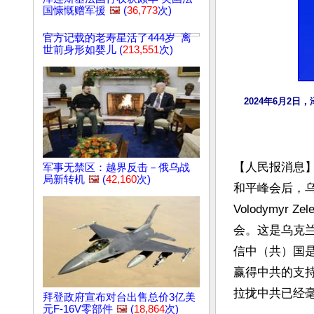
国慷慨赠军援
🖼️
(
36,773
次)
官方记载的老寿星活了444岁 离
世前身形如婴儿 (
213,551
次)
2024年6月2
【人民报消息
军事无禁区：越界反击－俄乌战
局新转机
🖼️
(
42,160
次)
和平峰会后，
Volodymyr
会。这是乌克
信中（共）国
赢得中共的支
拉拢中共已经毫
拜登政府宣布对台出售总价3亿美
元F-16V零部件
🖼️
(
18,864
次)