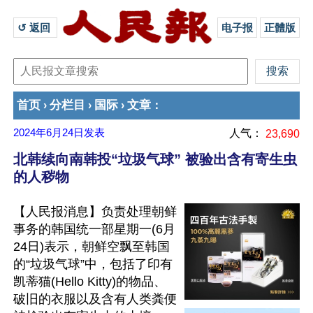
↺ 返回 
电子报
正體版
首页
分栏目
国际
文章
›
›
›
：
2024年6月24日
发表
人气：
23,690
北韩续向南韩投“垃圾气球” 被验出含有寄生虫
的人秽物
【人民报消息】负责处理朝鲜
事务的韩国统一部星期一(6月
24日)表示，朝鲜空飘至韩国
的“垃圾气球”中，包括了印有
凯蒂猫(Hello Kitty)的物品、
破旧的衣服以及含有人类粪便