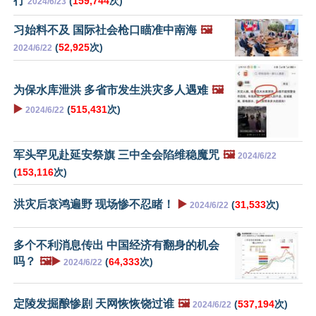
行
(
159,744
次)
2024/6/23
习始料不及 国际社会枪口瞄准中南海
🖼️
(
52,925
次)
2024/6/22
为保水库泄洪 多省市发生洪灾多人遇难
🖼️
▶️
(
515,431
次)
2024/6/22
军头罕见赴延安祭旗 三中全会陷维稳魔咒
🖼️
2024/6/22
(
153,116
次)
洪灾后哀鸿遍野 现场惨不忍睹！
▶️
(
31,533
次)
2024/6/22
多个不利消息传出 中国经济有翻身的机会
吗？
🖼️▶️
(
64,333
次)
2024/6/22
定陵发掘酿惨剧 天网恢恢饶过谁
🖼️
(
537,194
次)
2024/6/22