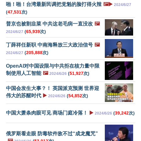
啪！啪！台湾最新民调把党魁的脸打得火辣
🖼️▶️
2024/6/27
(
47,531
次)
普京也被割韭菜 中共这老毛病一直没改
🖼️
(
65,939
次)
2024/6/27
丁薛祥任新职 中南海释放三大政治信号
🖼️
(
205,888
次)
2024/6/27
OpenAI对中国设限与中共拒在核力量中限
制使用人工智能
🖼️
(
51,927
次)
2024/6/26
中国会发生大事？！ 英国派克预测 世界迎
伟大的苏醒时代
▶️
(
54,852
次)
2024/6/26
中国大萧条肉眼可见 商场门庭冷落！
▶️
(
39,242
次)
2024/6/26
俄罗斯看走眼 防毒软件敌不过“成龙魔咒”
🖼️
(
53,012
次)