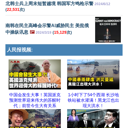
北韩士兵上周末短暂越境 韩国军方鸣枪示警
2024/6/12
(
22,531
次)
南韩在民主高峰会示警AI威胁民主 美批俄
中操纵讯息
🖼️
(
15,129
次)
2024/3/19
人民报视频:
中国会发生大事！英国派克
1小时下了54个西湖 长沙地
预测世界迎来伟大的苏醒时
铁站被水灌满！黑龙江也出
代；前世今生大有关系
现大洪水！