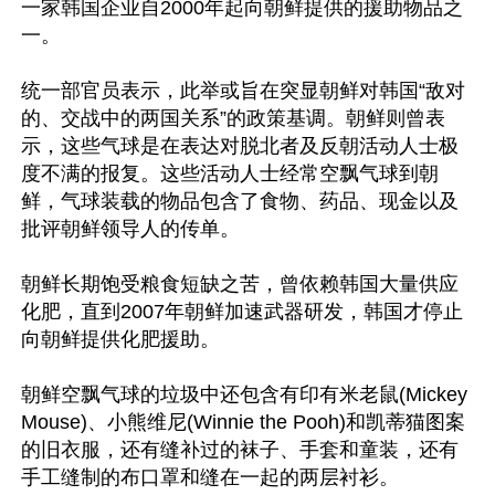
一家韩国企业自2000年起向朝鲜提供的援助物品之
一。

统一部官员表示，此举或旨在突显朝鲜对韩国“敌对
的、交战中的两国关系”的政策基调。朝鲜则曾表
示，这些气球是在表达对脱北者及反朝活动人士极
度不满的报复。这些活动人士经常空飘气球到朝
鲜，气球装载的物品包含了食物、药品、现金以及
批评朝鲜领导人的传单。

朝鲜长期饱受粮食短缺之苦，曾依赖韩国大量供应
化肥，直到2007年朝鲜加速武器研发，韩国才停止
向朝鲜提供化肥援助。

朝鲜空飘气球的垃圾中还包含有印有米老鼠(Mickey 
Mouse)、小熊维尼(Winnie the Pooh)和凯蒂猫图案
的旧衣服，还有缝补过的袜子、手套和童装，还有
手工缝制的布口罩和缝在一起的两层衬衫。
