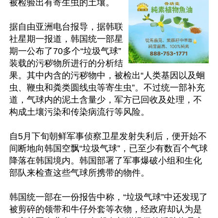
被检验出有寄生虫的土壤。

据自由亚洲电台报导，据韩联
社星期一报道，韩国统一部星
期一公布了70多个“垃圾气球”
装载的污秽物所进行的分析结
果。其中内含的污秽物中，被检出“人类基因以及蛔
虫、鞭虫和粪类圆线虫等寄生虫”。不过统一部补充
道，气球内的泥土含量少，军方已回收及处理，不
构成土壤污染和传染病流行等风险。

自5月下旬朝鲜军事侦察卫星发射失利后，便开始不
间断地向韩国空飘“垃圾气球”，已至少有数百个气球
降落在韩国境内。韩国部署了军事爆破小组和生化
部队来检查这些气球所携带的物件。

韩国统一部在一份报告中称，“垃圾气球”中还发现了
被剪碎的领带和牛仔外套等衣物，经政府却认为是