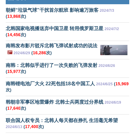
朝鲜“垃圾气球”干扰首尔航班 影响逾万旅客
2024/7/3
(
13,868
次)
北韩国家电视播送弃中国卫星 转用俄罗斯卫星
2024/7/2
(
14,456
次)
南韩发布影片驳斥北韩飞弹试射成功的说法
🖼️
(
16,286
次)
2024/6/29
南韩：北韩似乎进行了一次失败的飞弹发射
2024/6/26
(
15,977
次)
南韩锂电池厂大火 22死包括18名中国工人
(
15,969
2024/6/25
次)
韩朝非军事区地雷爆炸 北韩士兵两度过分界线
2024/6/19
(
17,640
次)
联合国人权专员：北韩人每天都在挣扎 生活毫无希望
(
17,400
次)
2024/6/13