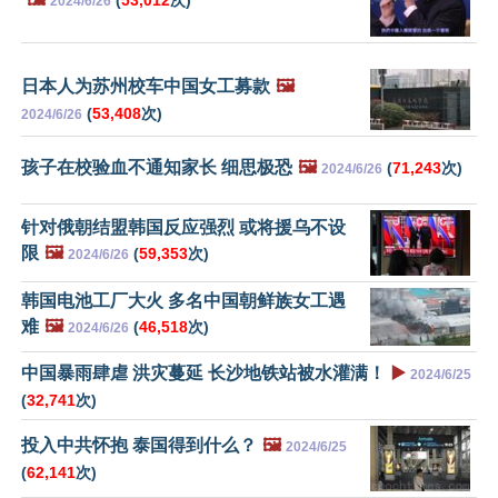
2024/6/26
日本人为苏州校车中国女工募款
🖼️
(
53,408
次)
2024/6/26
孩子在校验血不通知家长 细思极恐
🖼️
(
71,243
次)
2024/6/26
针对俄朝结盟韩国反应强烈 或将援乌不设
限
🖼️
(
59,353
次)
2024/6/26
韩国电池工厂大火 多名中国朝鲜族女工遇
难
🖼️
(
46,518
次)
2024/6/26
中国暴雨肆虐 洪灾蔓延 长沙地铁站被水灌满！
▶️
2024/6/25
(
32,741
次)
投入中共怀抱 泰国得到什么？
🖼️
2024/6/25
(
62,141
次)