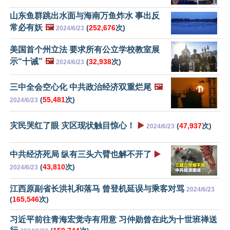
山东鱼群跳出水面与海南万鱼炸水 事出反
常必有妖
🖼️
(
252,676
次)
2024/6/23
美国首个州立法 要求所有公立学校教室展
示“十诫”
🖼️
(
32,938
次)
2024/6/23
三中全会空心化 中共政治经济双重烂尾
🖼️
(
55,481
次)
2024/6/23
灾民哭红了眼 灾区现状触目惊心！
▶️
(
47,937
次)
2024/6/23
中共经济死局 纵有三头六臂也解不开了
▶️
(
43,810
次)
2024/6/23
江西原副省长洪礼和落马 曾登机延误与乘客对骂
2024/6/23
(
165,546
次)
习近平前往青海宏觉寺有用意 习仲勋曾在此为十世班禅送