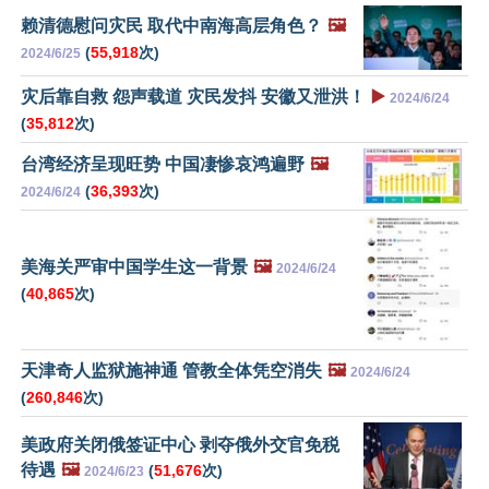
赖清德慰问灾民 取代中南海高层角色？
🖼️
(
55,918
次)
2024/6/25
灾后靠自救 怨声载道 灾民发抖 安徽又泄洪！
▶️
2024/6/24
(
35,812
次)
台湾经济呈现旺势 中国凄惨哀鸿遍野
🖼️
(
36,393
次)
2024/6/24
美海关严审中国学生这一背景
🖼️
2024/6/24
(
40,865
次)
天津奇人监狱施神通 管教全体凭空消失
🖼️
2024/6/24
(
260,846
次)
美政府关闭俄签证中心 剥夺俄外交官免税
待遇
🖼️
(
51,676
次)
2024/6/23