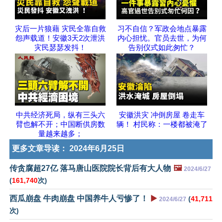
灾后一片狼藉 灾民全靠自救
习不自信？军政会地点暴露
怨声载道！安徽3天2次泄洪
内心担忧。官员去世，为何
灾民瑟瑟发抖！
告别仪式如此匆忙？
中共经济死局，纵有三头六
安徽洪灾 冲倒房屋 卷走车
臂也解不开；中国断供房数
辆！ 村民称：一楼都被淹了
量越来越多；
更多文章导读：
2024年6月25日
传贪腐超27亿 落马唐山医院院长背后有大人物
🖼️
2024/6/27
(
161,740
次)
西瓜崩盘 牛肉崩盘 中国养牛人亏惨了！
▶️
(
41,711
2024/6/27
次)