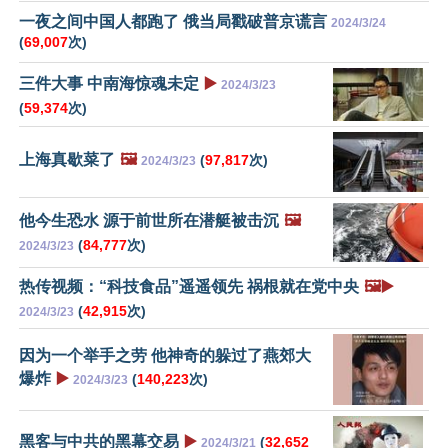
一夜之间中国人都跑了 俄当局戳破普京谎言
2024/3/24
(
69,007
次)
三件大事 中南海惊魂未定
▶️
2024/3/23
(
59,374
次)
上海真歇菜了
🖼️
(
97,817
次)
2024/3/23
他今生恐水 源于前世所在潜艇被击沉
🖼️
(
84,777
次)
2024/3/23
热传视频：“科技食品”遥遥领先 祸根就在党中央
🖼️▶️
(
42,915
次)
2024/3/23
因为一个举手之劳 他神奇的躲过了燕郊大
爆炸
▶️
(
140,223
次)
2024/3/23
黑客与中共的黑幕交易
▶️
(
32,652
2024/3/21