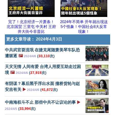
完了！北京经济一片萧条！
2024年不简单 开年就出现这
北京国贸 三里屯 中关村 王府
5个怪象！中国社会8大反常
井大街今非昔比
现象！
更多文章导读：
2024年4月3日
中共武官耍流氓 在捷克尾随萧美琴车队恐
遭驱逐
🖼️
(
33,110
次)
2024/4/6
天灾无情 人间有爱 台湾人用爱互助走过困
境
🖼️
(
27,919
次)
2024/4/6
有阴谋？幕后黑手浮出水面 撞桥货轮与赵
安吉有关
▶️
(
41,672
次)
2024/4/6
中南海权斗不止 那些中共不让议论的事
▶️
(
33,994
次)
2024/4/5