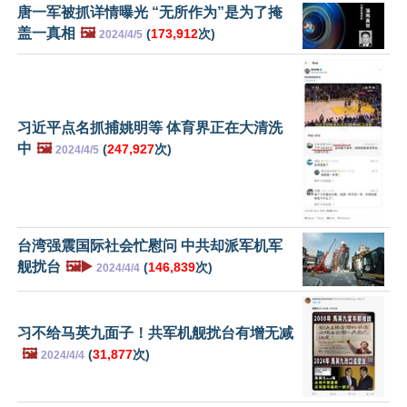
唐一军被抓详情曝光 “无所作为”是为了掩
盖一真相
🖼️
(
173,912
次)
2024/4/5
习近平点名抓捕姚明等 体育界正在大清洗
中
🖼️
(
247,927
次)
2024/4/5
台湾强震国际社会忙慰问 中共却派军机军
舰扰台
🖼️▶️
(
146,839
次)
2024/4/4
习不给马英九面子！共军机舰扰台有增无减
🖼️
(
31,877
次)
2024/4/4