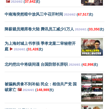
🖼️
(
37,642
次)
2024/4/2
中南海突然暗中放风三中召开时间
(
67,517
次)
2024/4/2
降薪裁员潮席卷大陆 腾讯员工减少1万人
(
33,350
次)
2024/4/1
为上海封城上书李强 季孝龙案二审秘密开
庭
▶️
(
31,428
次)
2024/4/1
北约挖出中将级间谍 台国防部长辞职
(
42,998
次)
2024/4/1
被骗购房拿不到补贴 民众：相信共产党 国
破家亡
🖼️
(
148,989
次)
2024/4/1