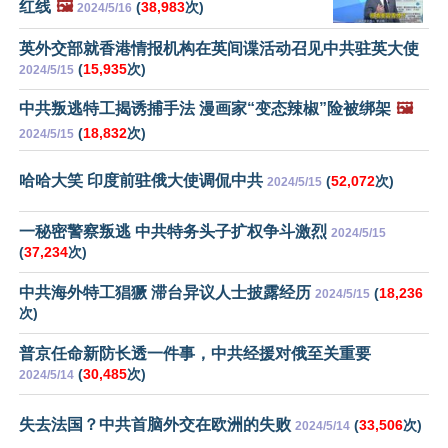
红线
🖼️
(
38,983
次)
2024/5/16
英外交部就香港情报机构在英间谍活动召见中共驻英大使
(
15,935
次)
2024/5/15
中共叛逃特工揭诱捕手法 漫画家“变态辣椒”险被绑架
🖼️
(
18,832
次)
2024/5/15
哈哈大笑 印度前驻俄大使调侃中共
(
52,072
次)
2024/5/15
一秘密警察叛逃 中共特务头子扩权争斗激烈
2024/5/15
(
37,234
次)
中共海外特工猖獗 滞台异议人士披露经历
(
18,236
2024/5/15
次)
普京任命新防长透一件事，中共经援对俄至关重要
(
30,485
次)
2024/5/14
失去法国？中共首脑外交在欧洲的失败
(
33,506
次)
2024/5/14