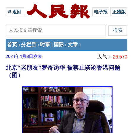
↺ 返回 
电子报
正體版
首页
分栏目
时事
国际
文章
›
›
|
›
：
2024年4月3日
发表
人气：
26,570
北京“老朋友”罗奇访华 被禁止谈论香港问题
（图）