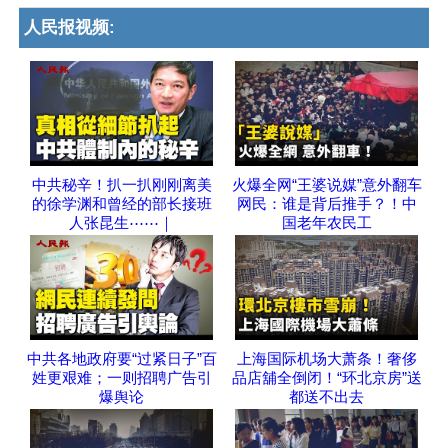
人民报视频:
中共秘辛！扒一扒刚刚离美
火爆全网“王婆说媒”意外翻车
的徐学渊和曾经的部长接班
网民：谁是背后推手？！中
人张昆生⋯⋯｜
国老年农民工
中共各地政府要“过紧日子”百
上海国际机场大萧条！奢侈
姓更艰难；一则招聘广告引
品店舖全倒闭！“环北京房”送
爆舆论
都送不出去