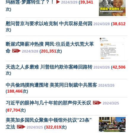
玛丽莲·梦露转生了？！
▶️
(
39,341
2024/3/29
次)
慰问普京与要求以哈克制 中共双标是何因
(
38,612
2024/3/28
次)
断崖式降薪冲热搜 网民:往后是大饥荒大革
命
🖼️▶️
(
201,351
次)
2024/3/28
天选之人多磨难 川普纽约欺诈案峰回路转
(
42,506
2024/3/26
次)
中共偷鸡摸狗遭围堵 美英同日制裁中共黑客
2024/3/26
(
188,466
次)
习近平的眼神与几十年前的那声仰天长叹
🖼️▶️
2024/3/25
(
87,704
次)
美英加多国民众聚集中领馆外抗议“23条”
立法
🖼️▶️
(
322,019
次)
2024/3/25