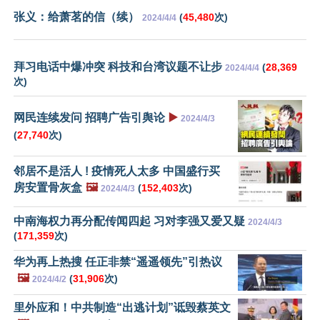
张义：给萧茗的信（续）
(
45,480
次)
2024/4/4
拜习电话中爆冲突 科技和台湾议题不让步
(
28,369
2024/4/4
次)
网民连续发问 招聘广告引舆论
▶️
2024/4/3
(
27,740
次)
邻居不是活人 ! 疫情死人太多 中国盛行买
房安置骨灰盒
🖼️
(
152,403
次)
2024/4/3
中南海权力再分配传闻四起 习对李强又爱又疑
2024/4/3
(
171,359
次)
华为再上热搜 任正非禁“遥遥领先”引热议
🖼️
(
31,906
次)
2024/4/2
里外应和！中共制造“出逃计划”诋毁蔡英文