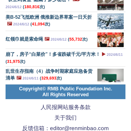
(
180,816
次)
2024/6/12
美B-52飞抵欧洲 俄推新边界草案一日夭折
🖼️
(
41,094
次)
2024/6/12
红领巾就是索命绳
🖼️
(
55,732
次)
2024/6/12
崩了，房子“白菜价”！多省跌破千元/平方米！
▶️
2024/6/11
(
31,975
次)
乱世生存指南（4）战争时期家庭应急备货
清单
🖼️
(
329,693
次)
2024/6/11
Copyright© RMB Public Foundation Inc.
All Rights Reserved
人民报网站服务条款
关于我们
反馈信箱：
editor@renminbao.com