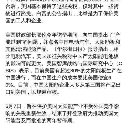
台后，美国基本保留了这些关税，仅对其中一些货
物进行豁免。白宫的公告指出，此举是为了保护美
国的工人和企业。

美国财政部长耶伦今年访华期间，向中国提出了“产
能过剩”的问题，并点名中国电动汽车、太阳能板和
其他清洁能源产品。《华尔街日报》报导指出，相
比电动汽车，美国加征关税对中国产太阳能电池板
的影响可能更大。美国智库战略与国际研究中心（C
SIS）表示，目前美国有超过80%的太阳能板生产在
中国进行，而在中国生产的成本要比美国便宜6
0%。目前，中国太阳能企业大多从第三国将产品出
口到美国，以规避审核。

6月7日，旨在保护美国太阳能产业不受外国竞争影
响的关税重新生效，结束了拜登政府为推动美国太
阳能普及而批准的两年暂停期。
