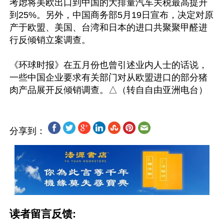
考虑将美欧出口到中国的大排量汽车关税最高提升
到25%。另外，中国商务部5月19日宣布，决定对原
产于欧盟、美国、台湾和日本的进口共聚聚甲醛进
行反倾销立案调查。

《环球时报》在五月份也曾引述业内人士的话说，
一些中国企业要求有关部门对从欧盟进口的部分猪
分享到：
读者留言反馈: