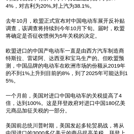
4%，对吉利为20%,对上汽为38.1%。

去年10月，欧盟正式宣布对中国电动车展开反补贴
调查，该调查将持续到今年10月下旬。届时，欧盟
将确定是否征收惯例为5年关税的决定。

欧盟进口的中国产电动车一直是由西方汽车制造商
特斯拉、雷诺阿、达西亚和宝马生产的。但欧盟预
测，中国品牌的电动车在欧洲市场的份额从2019年
的不到1%上升到目前的8%，到了2025年可能达到1
5%。

一个月前，美国对进口中国电动车的关税提高了4
倍，达到100%。这是拜登政府对进口中国180亿美
元商品加征关税的一部分。

美国前总统川普时期，美国发起多轮贸易战，将从
中国进口的3000多亿美元的商品提高关税。拜登上