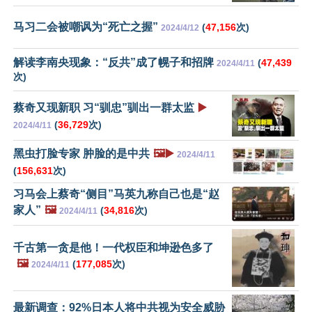
马习二会被嘲讽为“死亡之握”
(
47,156
次)
2024/4/12
解读李南央现象：“反共”成了幌子和招牌
(
47,439
2024/4/11
次)
蔡奇又现新职 习“驯忠”驯出一群太监
▶️
(
36,729
次)
2024/4/11
黑虫打脸专家 肿脸的是中共
🖼️▶️
2024/4/11
(
156,631
次)
习马会上蔡奇“侧目”马英九称自己也是“赵
家人”
🖼️
(
34,816
次)
2024/4/11
千古第一贪是他！一代权臣和坤逊色多了
🖼️
(
177,085
次)
2024/4/11
最新调查：92%日本人将中共视为安全威胁