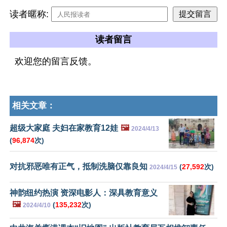
读者暱称:
读者留言
欢迎您的留言反馈。
相关文章：
超级大家庭 夫妇在家教育12娃
🖼️
2024/4/13
(
96,874
次)
对抗邪恶唯有正气，抵制洗脑仅靠良知
(
27,592
次)
2024/4/15
神韵纽约热演 资深电影人：深具教育意义
🖼️
(
135,232
次)
2024/4/10