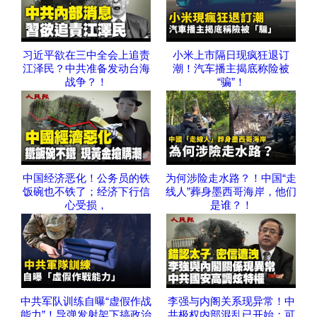
习近平欲在三中全会上追责
小米上市隔日现疯狂退订
江泽民？中共准备发动台海
潮！汽车播主揭底称险被
战争？！
“骗”！
中国经济恶化！公务员的铁
为何涉险走水路？！中国“走
饭碗也不铁了；经济下行信
线人”葬身墨西哥海岸，他们
心受损，
是谁？！
中共军队训练自曝“虚假作战
李强与内阁关系现异常！中
能力”！导弹发射架下搞政治
共极权内部混乱已开始；可