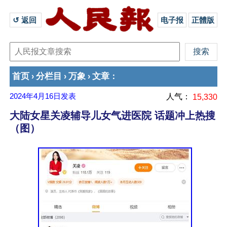
↺ 返回 
电子报
正體版
首页
分栏目
万象
文章
›
›
›
：
2024年4月16日
发表
人气：
15,330
大陆女星关凌辅导儿女气进医院 话题冲上热搜
（图）