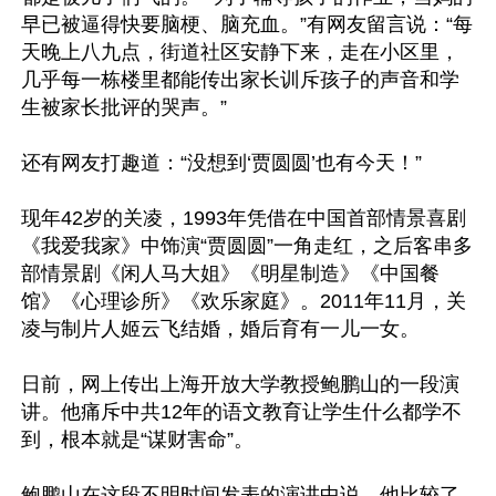
早已被逼得快要脑梗、脑充血。”有网友留言说：“每
天晚上八九点，街道社区安静下来，走在小区里，
几乎每一栋楼里都能传出家长训斥孩子的声音和学
生被家长批评的哭声。”

还有网友打趣道：“没想到‘贾圆圆’也有今天！”

现年42岁的关凌，1993年凭借在中国首部情景喜剧
《我爱我家》中饰演“贾圆圆”一角走红，之后客串多
部情景剧《闲人马大姐》《明星制造》《中国餐
馆》《心理诊所》《欢乐家庭》。2011年11月，关
凌与制片人姬云飞结婚，婚后育有一儿一女。

日前，网上传出上海开放大学教授鲍鹏山的一段演
讲。他痛斥中共12年的语文教育让学生什么都学不
到，根本就是“谋财害命”。

鲍鹏山在这段不明时间发表的演讲中说，他比较了