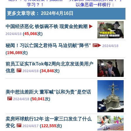
学习？！
以像恶霸一样横行：
更多文章导读：
2024年4月16日
中国经济恶化 铁饭碗不铁 现黄金抢购潮
▶️
(
45,066
次)
2024/4/18
秘闻！习以亡国之君待马 马迫切献“降书”
🖼️▶️
2024/4/18
(
196,089
次)
前员工证实TikTok每2周向北京发送美用户
信息
🖼️
(
34,846
次)
2024/4/18
美中想法差距大 董军喊“以和为贵”是空话
🖼️
(
50,041
次)
2024/4/18
卖房环球航行12年 这一家三口发生了什么
变化
🖼️
(
122,555
次)
2024/4/17