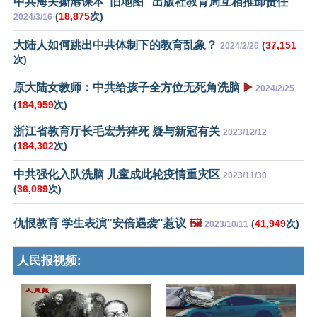
中共海关撕港课本“旧地图” 出版社教育局互相推卸责任
(
18,875
次)
2024/3/16
大陆人如何跳出中共体制下的教育乱象？
(
37,151
2024/2/26
次)
原大陆女教师：中共给孩子全方位无死角洗脑
▶️
2024/2/25
(
184,959
次)
浙江省教育厅长毛宏芳猝死 疑与新冠有关
2023/12/12
(
184,302
次)
中共强化入队洗脑 儿童成此轮疫情重灾区
2023/11/30
(
36,089
次)
仇恨教育 学生表演"安倍遇袭"惹议
🖼️
(
41,949
次)
2023/10/11
人民报视频: