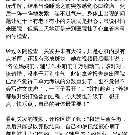
读理解，结果当晚睡觉之前突然感觉心口绞痛，然
后一阵一阵地发紧，喘不过气来。身体上出现的问
题让处于上有老下有小的关凌满是担心，虽说很怕
来医院，但第二天她还是来到医院挂了心血管内科
的号检查。

经过医院检查，关凌并未有大碍，只是心脏内膜有
点增厚，还没有形成斑块。她在视频最后嘱咐说：
“各位妈妈们，辅导作业咱们千万别动气，该对对，
该错错，没事千万别生气。此刻拿著报告走出医院
已经不觉得二单元考试的分数重要了，也不觉得不
会写作文焦虑了，一下子看开了。”并打趣道：“养娃
都是升级打怪兽的过程，今天我也升级了，想开
点，快乐点，自己的身体最重要！”

看到关凌的视频，评论区炸了锅：“和娃斗智斗勇，
最后只能是以完败结局，自己39岁已经冠心病了，
都是被儿子们气的。”“为了辅导孩子的作业，当妈的