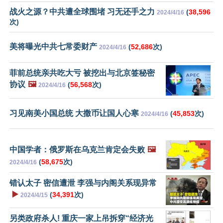
战火之源？中共遭全球围堵 习无还手之力
(
38,596
2024/4/16
次)
美将曝光中共七常委财产
(
52,686
次)
2024/4/16
菲前总统亲共吃大亏 被挖出与北京签秘密
协议
🖼️
(
56,568
次)
2024/4/16
习见南美小国总统 大撒币让国人心寒
(
45,853
次)
2024/4/16
中国学者：俄罗斯在乌克兰肯定会失败
🖼️
(
58,675
次)
2024/4/16
错认太子 密信遭泄 李强与内阁关系现异常
▶️
(
34,391
次)
2024/4/15
另类政府杀人! 重庆一家上吊拆穿“经济光