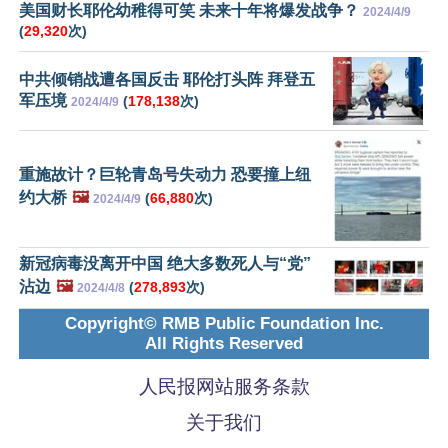
美国财长耶伦幼稚得可笑 未来十年将爆发战争？
2024/4/9
(
29,320
次)
中共倾销战遭各国反击 耶伦打头阵 拜登五
军压境
(
178,138
次)
2024/4/9
重施故计？巨轮青岛号失动力 恐要撞上纽
约大桥
🖼️
(
66,880
次)
2024/4/9
新冠病毒没离开中国 绝大多数死人与“党”
沾边
🖼️
(
278,893
次)
2024/4/8
Copyright© RMB Public Foundation Inc.
All Rights Reserved
人民报网站服务条款
关于我们