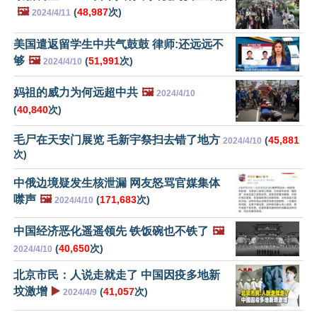
🖼️
(
48,987
次)
2024/4/11
美国遣返留学生中共气鼓鼓 律师:还远远不
够
🖼️
(
51,991
次)
2024/4/10
妈祖的威力为何远超中共
🖼️
2024/4/10
(
40,840
次)
毛尸在天安门展览 毛新宇祭扫去错了地方
(
45,881
2024/4/10
次)
中俄边境疑发生核泄漏 网友怒骂官媒集体
噤声
🖼️
(
171,683
次)
2024/4/10
中国经济恶化遥遥领先 铁饭碗也不铁了
🖼️
(
40,650
次)
2024/4/10
北京市民：人说走就走了 中国因疫多地新
坟激增
▶️
(
41,057
次)
2024/4/9