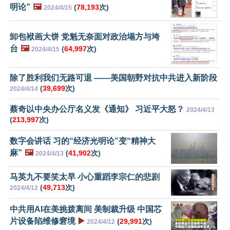
明论”
🖼️
(
78,193
次)
2024/4/15
卸包袱画大饼 党魁无奈面对政治塌方与垮
台
🖼️
(
64,997
次)
2024/4/15
除了胜利我们无路可退 ——美国朝野对抗中共进入新阶段
(
39,699
次)
2024/4/14
蔡奇以中央办公厅名义发《通知》 习近平大怒？
2024/4/13
(
213,997
次)
数字会讲话 习的“经济光明论”变“精神大
麻”
🖼️
(
41,902
次)
2024/4/13
马英九不要笑太早 小心重蹈李宗仁的悲剧
(
49,713
次)
2024/4/12
中共用AI在美挑拨离间 美制裁升级 中国芯
片设备陷维修窘境
▶️
(
29,991
次)
2024/4/12