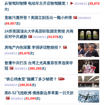
从智驾到智障 电动车主开启智驾睡觉！
▶️
(
39,870
2024/6/13
次)
竟敢污蔑拜登？美国立刻丢出一颗小炸弹
🖼️
2024/6/13
(
69,807
次)
24所英国顶尖大学高层听取国安简报 共商
应对中共威胁
🖼️
(
34,976
次)
2024/6/13
房地产内伤深重 李强讲话憋狠招？
🖼️
(
65,678
次)
2024/6/13
曾遭中共打压 台湾之光高曼容世界选美夺
冠
🖼️
(
380,266
次)
2024/6/12
“铁公鸡食堂”隐藏了多少秘密？
🖼️▶️
(
180,816
次)
2024/6/12
美B-52飞抵欧洲 俄推新边界草案一日夭折
🖼️
(
41,094
次)
2024/6/12