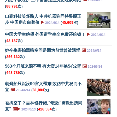
2024/6/15
(
88,791
次)
山寨科技笑坏路人 中共机器狗同特警踢正
步 中国房市白菜价
▶️
(
45,609
次)
2024/6/14
中国大学生绝望 外国留学生全免费还给钱！
▶️
2024/6/14
(
43,187
次)
她今生害怕黑暗空间是因为前世曾被活埋
🖼️
2024/6/14
(
256,162
次)
563个肝脏来源不明 有大官14年换5心2肾
🖼️
2024/6/14
(
443,789
次)
朝鲜船只沉没90官兵罹难 效仿中共秘而不
宣
🖼️
(
31,994
次)
2024/6/14
被掏空了？吉林银行储户取款“需派出所同
意”
🖼️▶️
(
428,534
次)
2024/6/13