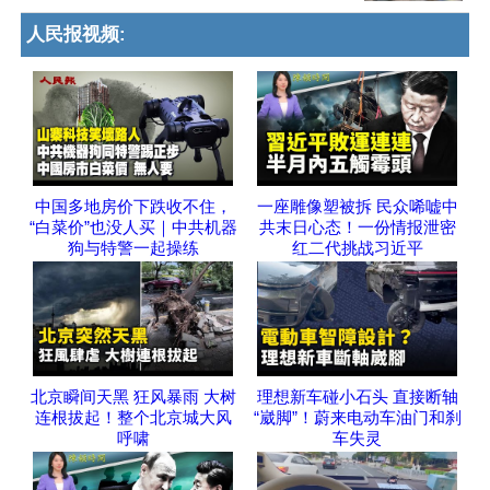
人民报视频:
中国多地房价下跌收不住，
一座雕像塑被拆 民众唏嘘中
“白菜价”也没人买｜中共机器
共末日心态！一份情报泄密
狗与特警一起操练
红二代挑战习近平
北京瞬间天黑 狂风暴雨 大树
理想新车碰小石头 直接断轴
连根拔起！整个北京城大风
“崴脚”！蔚来电动车油门和刹
呼啸
车失灵