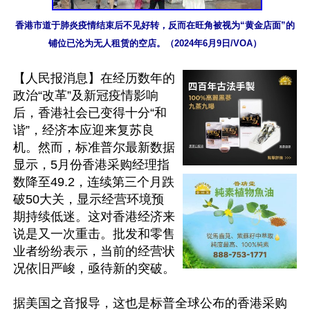
香港市道于肺炎疫情结束后不见好转，反而在旺角被视为“黄金店面”的
铺位已沦为无人租赁的空店。（2024年6月9日/VOA）
【人民报消息】在经历数年的
政治“改革”及新冠疫情影响
后，香港社会已变得十分“和
谐”，经济本应迎来复苏良
机。然而，标准普尔最新数据
显示，5月份香港采购经理指
数降至49.2，连续第三个月跌
破50大关，显示经营环境预
期持续低迷。这对香港经济来
说是又一次重击。批发和零售
业者纷纷表示，当前的经营状
况依旧严峻，亟待新的突破。

据美国之音报导，这也是标普全球公布的香港采购