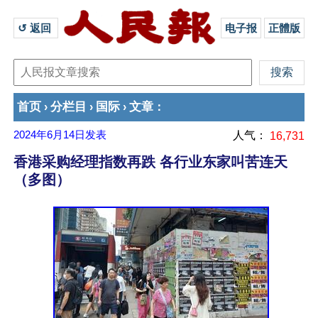
↺ 返回 
电子报
正體版
首页
分栏目
国际
文章
›
›
›
：
2024年6月14日
发表
人气：
16,731
香港采购经理指数再跌 各行业东家叫苦连天
（多图）