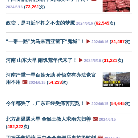
(
73,261
次)
2024/6/16
政变，是习近平挥之不去的梦魇
(
62,545
次)
2024/6/16
“一带一路”为马来西亚留下“鬼城”！
▶️
(
31,497
次)
2024/6/16
河南 山东大旱 闹饥荒年代来了！
▶️
(
31,221
次)
2024/6/16
河南严重干旱百姓无助 孙悟空有办法党官
用不用
🖼️
(
54,233
次)
2024/6/15
今年都哭了，广东正经受痛苦煎熬！
▶️
(
54,645
次)
2024/6/15
北方高温遇大旱 金猴王教人求雨先归善
🖼️
2024/6/15
(
482,322
次)
刀把子救经济 三中全会走进历史垃圾时刻
🖼️