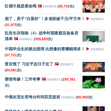
红领巾就是索命绳
🖼️
(
55,732
次)
2024/6/12
崩了，房子“白菜价”！多省跌破千元/平方米！
▶️
2024/6/11
(
31,975
次)
乱世生存指南（4）战争时期家庭应急备货
清单
🖼️
(
329,693
次)
2024/6/11
中国毕业生的就业困境 比想像的要糟糕得多！
▶️
2024/6/11
(
37,721
次)
普京慌了 习近平这日子近了
🖼️
2024/6/11
(
64,581
次)
善报奇缘！三件奇事
🖼️
(
250,361
2024/6/11
次)
中俄友谊生变垮台时间双双提前
(
60,492
次)
2024/6/11