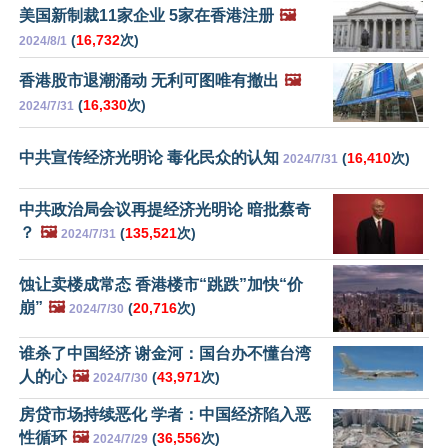
美国新制裁11家企业 5家在香港注册
🖼️
(
16,732
次)
2024/8/1
香港股市退潮涌动 无利可图唯有撤出
🖼️
(
16,330
次)
2024/7/31
中共宣传经济光明论 毒化民众的认知
(
16,410
次)
2024/7/31
中共政治局会议再提经济光明论 暗批蔡奇
？
🖼️
(
135,521
次)
2024/7/31
蚀让卖楼成常态 香港楼市“跳跌”加快“价
崩”
🖼️
(
20,716
次)
2024/7/30
谁杀了中国经济 谢金河：国台办不懂台湾
人的心
🖼️
(
43,971
次)
2024/7/30
房贷市场持续恶化 学者：中国经济陷入恶
性循环
🖼️
(
36,556
次)
2024/7/29