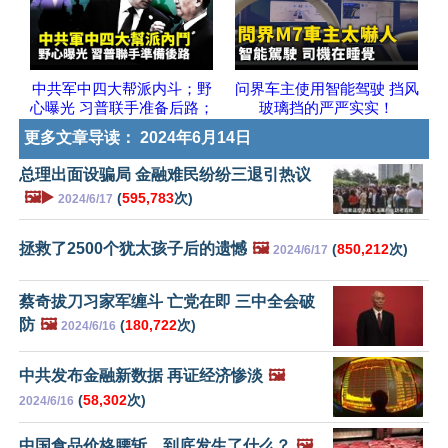
中共军中四大帮派内斗；野
问界车主使用智能驾驶 挡风
心曝光 习普联手准备后路；
玻璃挡的严严实实！
更多文章导读：
2024年6月14日
总理出面设骗局 金融难民纷纷三退引热议
🖼️▶️
(
595,783
次)
2024/6/17
拯救了2500个犹太孩子后的遗憾
🖼️
(
850,212
次)
2024/6/17
蔡奇拔刀习家军缠斗 亡党在即 三中全会破
防
🖼️
(
180,722
次)
2024/6/16
中共发布金融新数据 再证经济惨淡
🖼️
(
58,302
次)
2024/6/16
中国食品价格腰斩，到底发生了什么？
🖼️