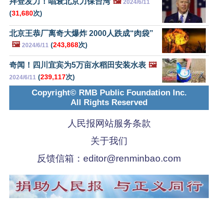
拜登发力！唱衰北京力保台湾
🖼️
2024/6/11
(
31,680
次)
北京王恭厂离奇大爆炸 2000人跌成“肉袋”
🖼️
(
243,868
次)
2024/6/11
奇闻！四川宜宾为5万亩水稻田安装水表
🖼️
(
239,117
次)
2024/6/11
Copyright© RMB Public Foundation Inc.
All Rights Reserved
人民报网站服务条款
关于我们
反馈信箱：
editor@renminbao.com