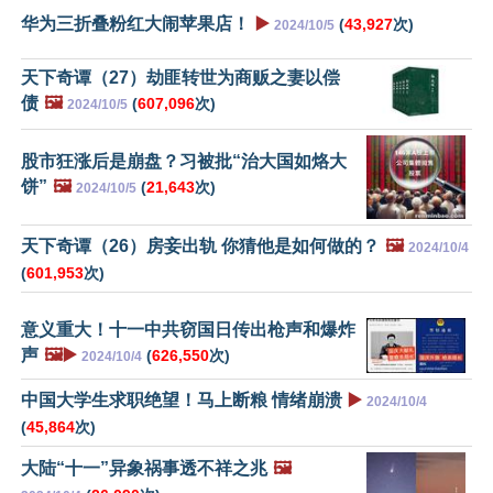
华为三折叠粉红大闹苹果店！
▶️
(
43,927
次)
2024/10/5
天下奇谭（27）劫匪转世为商贩之妻以偿
债
🖼️
(
607,096
次)
2024/10/5
股市狂涨后是崩盘？习被批“治大国如烙大
饼”
🖼️
(
21,643
次)
2024/10/5
天下奇谭（26）房妾出轨 你猜他是如何做的？
🖼️
2024/10/4
(
601,953
次)
意义重大！十一中共窃国日传出枪声和爆炸
声
🖼️▶️
(
626,550
次)
2024/10/4
中国大学生求职绝望！马上断粮 情绪崩溃
▶️
2024/10/4
(
45,864
次)
大陆“十一”异象祸事透不祥之兆
🖼️