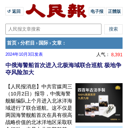
↺ 返回 
电子报
正體版
首页
分栏目
国际
文章
›
›
›
：
2024年10月3日
发表
人气：
8,391
中俄海警船首次进入北极海域联合巡航 极地争
夺风险加大
【人民报消息】中共官媒周三
（10月2日）报导，中俄海警
舰艇编队上个月进入北冰洋海
域进行了联合巡航。这不仅是
两国海警舰船首次在具有很高
战略价值的北冰洋地区采取联