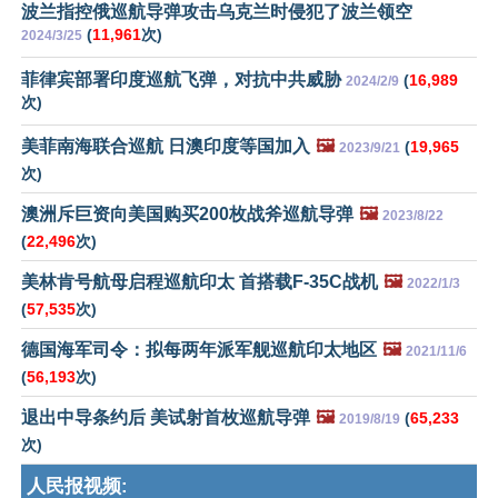
波兰指控俄巡航导弹攻击乌克兰时侵犯了波兰领空
(
11,961
次)
2024/3/25
菲律宾部署印度巡航飞弹，对抗中共威胁
(
16,989
2024/2/9
次)
美菲南海联合巡航 日澳印度等国加入
🖼️
(
19,965
2023/9/21
次)
澳洲斥巨资向美国购买200枚战斧巡航导弹
🖼️
2023/8/22
(
22,496
次)
美林肯号航母启程巡航印太 首搭载F-35C战机
🖼️
2022/1/3
(
57,535
次)
德国海军司令：拟每两年派军舰巡航印太地区
🖼️
2021/11/6
(
56,193
次)
退出中导条约后 美试射首枚巡航导弹
🖼️
(
65,233
2019/8/19
次)
人民报视频: