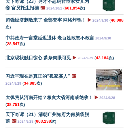
天下奇谭（23）秀才不忍纳官宦家女儿为
妾 官员托生报德
🖼️
(
601,854
次)
2024/10/1
超强经济刺激来了 全部套牢 网络炸锅！
▶️
(
40,088
2024/9/30
次)
中共政府一言堂延迟退休 老百姓敢怒不敢言
2024/9/30
(
28,547
次)
北京现状触目惊心 萧条肉眼可见
▶️
(
43,184
次)
2024/9/29
习近平现在是真正的“孤家寡人”
🖼️
(
34,885
次)
2024/9/29
大饥荒从河南开始？粮食大省河南或绝收！
▶️
2024/9/28
(
38,751
次)
天下奇谭（21）清朝广州知府为何脑袋脱
落
🖼️
(
603,238
次)
2024/9/28