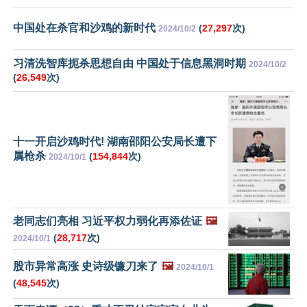
中国处在杀官和沙鸡的新时代
(
27,297
次)
2024/10/2
习清洗智库扼杀思想自由 中国处于信息黑洞时期
2024/10/2
(
26,549
次)
十一开启沙鸡时代! 湖南邵阳公安局长遭下
属枪杀
(
154,844
次)
2024/10/1
老同志们亮相 习近平权力弱化再添佐证
🖼️
(
28,717
次)
2024/10/1
股市异常高涨 史诗级镰刀来了
🖼️
2024/10/1
(
48,545
次)