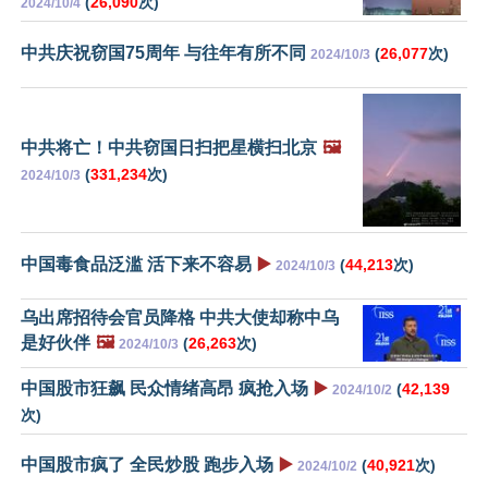
(
26,090
次)
2024/10/4
中共庆祝窃国75周年 与往年有所不同
(
26,077
次)
2024/10/3
中共将亡！中共窃国日扫把星横扫北京
🖼️
(
331,234
次)
2024/10/3
中国毒食品泛滥 活下来不容易
▶️
(
44,213
次)
2024/10/3
乌出席招待会官员降格 中共大使却称中乌
是好伙伴
🖼️
(
26,263
次)
2024/10/3
中国股市狂飙 民众情绪高昂 疯抢入场
▶️
(
42,139
2024/10/2
次)
中国股市疯了 全民炒股 跑步入场
▶️
(
40,921
次)
2024/10/2