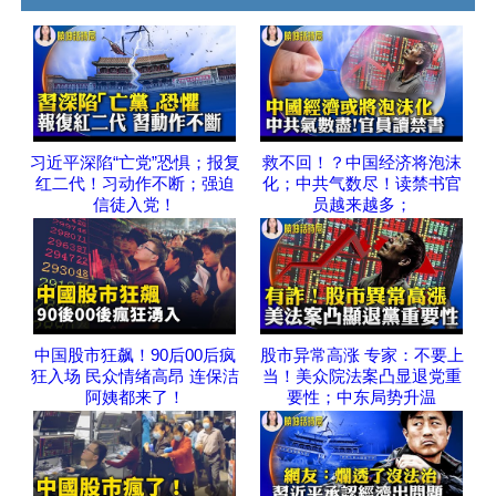
习近平深陷“亡党”恐惧；报复
救不回！？中国经济将泡沫
红二代！习动作不断；强迫
化；中共气数尽！读禁书官
信徒入党！
员越来越多；
中国股市狂飙！90后00后疯
股市异常高涨 专家：不要上
狂入场 民众情绪高昂 连保洁
当！美众院法案凸显退党重
阿姨都来了！
要性；中东局势升温