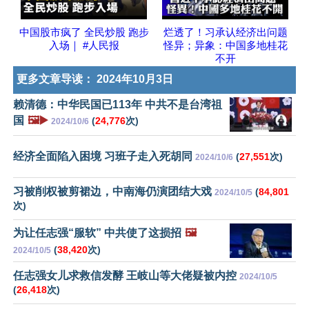
中国股市疯了 全民炒股 跑步
烂透了！习承认经济出问题
入场｜ #人民报
怪异；异象：中国多地桂花
不开
更多文章导读：
2024年10月3日
赖清德：中华民国已113年 中共不是台湾祖
国
🖼️▶️
(
24,776
次)
2024/10/6
经济全面陷入困境 习班子走入死胡同
(
27,551
次)
2024/10/6
习被削权被剪裙边，中南海仍演团结大戏
(
84,801
2024/10/5
次)
为让任志强“服软” 中共使了这损招
🖼️
(
38,420
次)
2024/10/5
任志强女儿求救信发酵 王岐山等大佬疑被内控
2024/10/5
(
26,418
次)