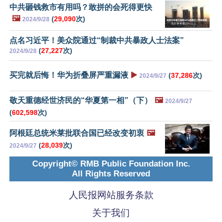
中共砸钱救市有用吗？敢拼的会死得更快
🖼️
(
29,090
次)
2024/9/28
点名习近平！美众院通过“制裁中共暴政人士法案”
(
27,227
次)
2024/9/28
买完就后悔！华为折叠屏严重漏液
▶️
(
37,286
次)
2024/9/27
敬天重德经世济民的“华夏第一相”（下）
🖼️
2024/9/27
(
602,598
次)
阿根廷总统米莱批联合国已经改变初衷
🖼️
(
28,039
次)
2024/9/27
Copyright© RMB Public Foundation Inc.
All Rights Reserved
人民报网站服务条款
关于我们