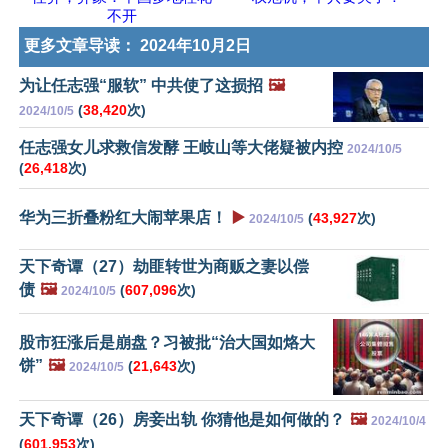
不开
更多文章导读：
2024年10月2日
为让任志强“服软” 中共使了这损招
🖼️
(
38,420
次)
2024/10/5
任志强女儿求救信发酵 王岐山等大佬疑被内控
2024/10/5
(
26,418
次)
华为三折叠粉红大闹苹果店！
▶️
(
43,927
次)
2024/10/5
天下奇谭（27）劫匪转世为商贩之妻以偿
债
🖼️
(
607,096
次)
2024/10/5
股市狂涨后是崩盘？习被批“治大国如烙大
饼”
🖼️
(
21,643
次)
2024/10/5
天下奇谭（26）房妾出轨 你猜他是如何做的？
🖼️
2024/10/4
(
601,953
次)