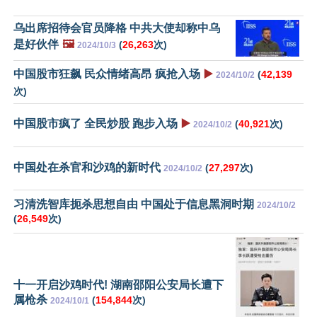
乌出席招待会官员降格 中共大使却称中乌
是好伙伴
🖼️
(
26,263
次)
2024/10/3
中国股市狂飙 民众情绪高昂 疯抢入场
▶️
(
42,139
2024/10/2
次)
中国股市疯了 全民炒股 跑步入场
▶️
(
40,921
次)
2024/10/2
中国处在杀官和沙鸡的新时代
(
27,297
次)
2024/10/2
习清洗智库扼杀思想自由 中国处于信息黑洞时期
2024/10/2
(
26,549
次)
十一开启沙鸡时代! 湖南邵阳公安局长遭下
属枪杀
(
154,844
次)
2024/10/1