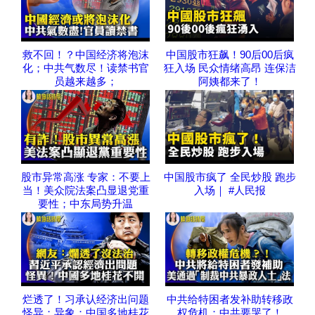
救不回！？中国经济将泡沫
中国股市狂飙！90后00后疯
化；中共气数尽！读禁书官
狂入场 民众情绪高昂 连保洁
员越来越多；
阿姨都来了！
股市异常高涨 专家：不要上
中国股市疯了 全民炒股 跑步
当！美众院法案凸显退党重
入场｜ #人民报
要性；中东局势升温
烂透了！习承认经济出问题
中共给特困者发补助转移政
怪异；异象：中国多地桂花
权危机；中共要哭了！