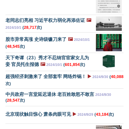
老同志们亮相 习近平权力弱化再添佐证
🖼️
(
28,717
次)
2024/10/1
股市异常高涨 史诗级镰刀来了
🖼️
2024/10/1
(
48,545
次)
天下奇谭（23）秀才不忍纳官宦家女儿为
妾 官员托生报德
🖼️
(
601,854
次)
2024/10/1
超强经济刺激来了 全部套牢 网络炸锅！
▶️
(
40,088
2024/9/30
次)
中共政府一言堂延迟退休 老百姓敢怒不敢言
2024/9/30
(
28,547
次)
北京现状触目惊心 萧条肉眼可见
▶️
(
43,184
次)
2024/9/29