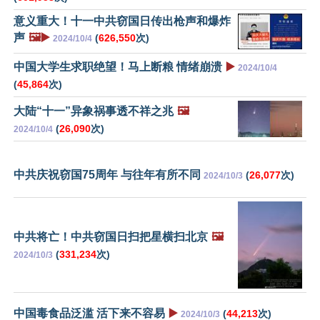
意义重大！十一中共窃国日传出枪声和爆炸
声
🖼️▶️
(
626,550
次)
2024/10/4
中国大学生求职绝望！马上断粮 情绪崩溃
▶️
2024/10/4
(
45,864
次)
大陆“十一”异象祸事透不祥之兆
🖼️
(
26,090
次)
2024/10/4
中共庆祝窃国75周年 与往年有所不同
(
26,077
次)
2024/10/3
中共将亡！中共窃国日扫把星横扫北京
🖼️
(
331,234
次)
2024/10/3
中国毒食品泛滥 活下来不容易
▶️
(
44,213
次)
2024/10/3