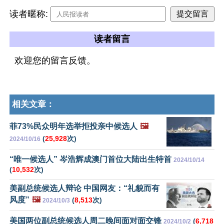
读者暱称:
读者留言
欢迎您的留言反馈。
相关文章：
菲73%民众明年选举拒投亲中候选人
🖼️
(
25,928
次)
2024/10/16
“唯一候选人” 岑浩辉成澳门首位大陆出生特首
2024/10/14
(
10,532
次)
美副总统候选人辩论 中国网友：“礼貌而有
风度”
🖼️
(
8,513
次)
2024/10/3
美国两位副总统候选人周二晚间面对面交锋
(
6,718
2024/10/2