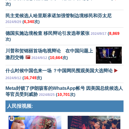
次)
民主党候选人哈里斯承诺加强管制边境移民和芬太尼
(
6,340
次)
2024/9/29
德国实施边境检查 移民辩论引发选举紧张
(
8,869
2024/9/17
次)
川普和贺锦丽首场电视辩论 在中国问题上
激烈交锋
🖼️
(
10,664
次)
2024/9/12
什么时候中国也来一场 ？中国网民围观美国大选辩论
▶️
(
16,749
次)
2024/9/12
Meta封锁了伊朗骇客的WhatsApp帐号 因美国总统候选人
等官员受到威胁
(
10,701
次)
2024/8/25
人民报视频: