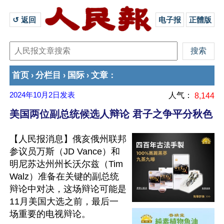
↺ 返回 
电子报
正體版
首页
分栏目
国际
文章
›
›
›
：
2024年10月2日
发表
人气：
8,144
美国两位副总统候选人辩论 君子之争平分秋色
【人民报消息】俄亥俄州联邦
参议员万斯（JD Vance）和
明尼苏达州州长沃尔兹（Tim 
Walz）准备在关键的副总统
辩论中对决，这场辩论可能是
11月美国大选之前，最后一
场重要的电视辩论。
