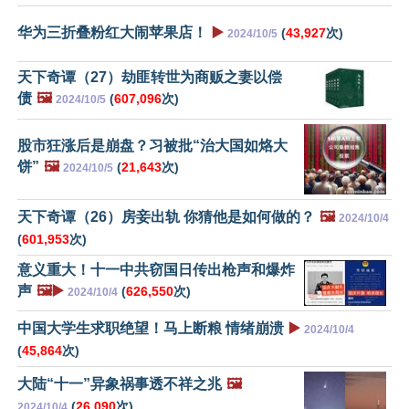
华为三折叠粉红大闹苹果店！
▶️
(
43,927
次)
2024/10/5
天下奇谭（27）劫匪转世为商贩之妻以偿
债
🖼️
(
607,096
次)
2024/10/5
股市狂涨后是崩盘？习被批“治大国如烙大
饼”
🖼️
(
21,643
次)
2024/10/5
天下奇谭（26）房妾出轨 你猜他是如何做的？
🖼️
2024/10/4
(
601,953
次)
意义重大！十一中共窃国日传出枪声和爆炸
声
🖼️▶️
(
626,550
次)
2024/10/4
中国大学生求职绝望！马上断粮 情绪崩溃
▶️
2024/10/4
(
45,864
次)
大陆“十一”异象祸事透不祥之兆
🖼️
(
26,090
次)
2024/10/4