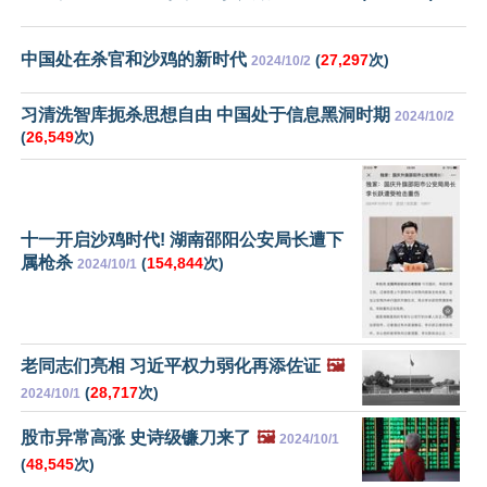
中国处在杀官和沙鸡的新时代
(
27,297
次)
2024/10/2
习清洗智库扼杀思想自由 中国处于信息黑洞时期
2024/10/2
(
26,549
次)
十一开启沙鸡时代! 湖南邵阳公安局长遭下
属枪杀
(
154,844
次)
2024/10/1
老同志们亮相 习近平权力弱化再添佐证
🖼️
(
28,717
次)
2024/10/1
股市异常高涨 史诗级镰刀来了
🖼️
2024/10/1
(
48,545
次)