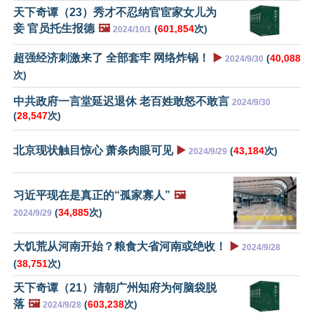
天下奇谭（23）秀才不忍纳官宦家女儿为
妾 官员托生报德
🖼️
(
601,854
次)
2024/10/1
超强经济刺激来了 全部套牢 网络炸锅！
▶️
(
40,088
2024/9/30
次)
中共政府一言堂延迟退休 老百姓敢怒不敢言
2024/9/30
(
28,547
次)
北京现状触目惊心 萧条肉眼可见
▶️
(
43,184
次)
2024/9/29
习近平现在是真正的“孤家寡人”
🖼️
(
34,885
次)
2024/9/29
大饥荒从河南开始？粮食大省河南或绝收！
▶️
2024/9/28
(
38,751
次)
天下奇谭（21）清朝广州知府为何脑袋脱
落
🖼️
(
603,238
次)
2024/9/28