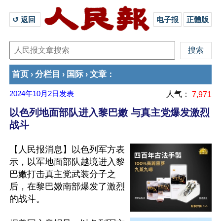
↺ 返回 
电子报
正體版
首页
分栏目
国际
文章
›
›
›
：
2024年10月2日
发表
人气：
7,971
以色列地面部队进入黎巴嫩 与真主党爆发激烈
战斗
【人民报消息】以色列军方表
示，以军地面部队越境进入黎
巴嫩打击真主党武装分子之
后，在黎巴嫩南部爆发了激烈
的战斗。
