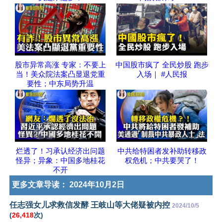
股市异常高涨 专家：不要上
中国股市疯了 全民炒股 跑步
当！美众院法案凸显退党重
入场｜ #人民报
要性；中东局势升温
烂透了！习承认经济出问题
中共给特困者发补助转移政
怪异；异象：中国多地桂花
权危机；中共要哭了！
不开
更多文章导读：
2024年10月2日
任志强女儿求救信发酵 王岐山等大佬疑被内控
2024/10/5
(
26,418
次)