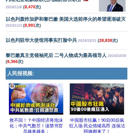
(
8,470
次)
2024/11/6
以色列轰炸加萨和黎巴嫩 美国大选前停火的希望逐渐破灭
(
8,991
次)
2024/11/3
以色列驻华大使馆用事实打脸中共
(
28,838
次)
2024/10/31
黎巴嫩真主党领袖死后 二号人物成为最高领导人
2024/10/30
(
8,366
次)
人民报视频:
救不回！？中国经济将泡沫
中国股市狂飙！90后00后疯
化；中共气数尽！读禁书官
狂入场 民众情绪高昂 连保洁
员越来越多；
阿姨都来了！