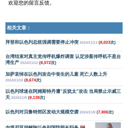
欢迎您的留言反馈。
相关文章：
拜登和以色列总统强调需要停止冲突
(
8,023
次)
2024/11/13
台湾结束对真主党传呼机爆炸调查 认定涉案传呼机不是台
湾生产
(
8,572
次)
2024/11/12
加萨哀悼在以色列攻击中丧生的儿童 死亡人数上升
(
8,674
次)
2024/11/10
以色列球迷在阿姆斯特丹遭“反犹太”攻击 当局禁止示威三
天
(
8,138
次)
2024/11/9
以色列对贝鲁特郊区发动大规模空袭
(
7,806
次)
2024/11/8
内塔尼亚胡解除以色列国防部长职务
🖼️