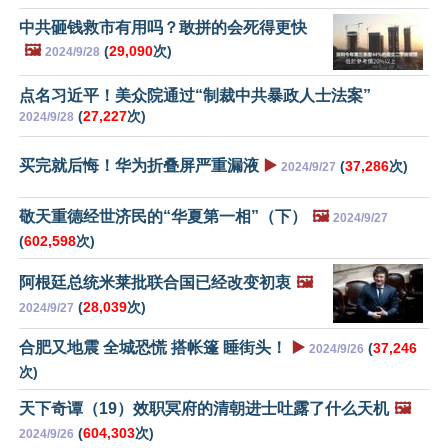
中共砸钱救市有用吗？敢拼的会死得更快
🖼️
(
29,090
次)
2024/9/28
点名习近平！美众院通过“制裁中共暴政人士法案”
(
27,227
次)
2024/9/28
买完就后悔！华为折叠屏严重漏液
▶️
(
37,286
次)
2024/9/27
敬天重德经世济民的“华夏第一相”（下）
🖼️
2024/9/27
(
602,598
次)
阿根廷总统米莱批联合国已经改变初衷
🖼️
(
28,039
次)
2024/9/27
合肥又地震 全城恐慌 搭帐篷 睡街头！
▶️
(
37,246
2024/9/26
次)
天下奇谭（19）效职冥府的清朝进士吐露了什么天机
🖼️
(
604,303
次)
2024/9/26