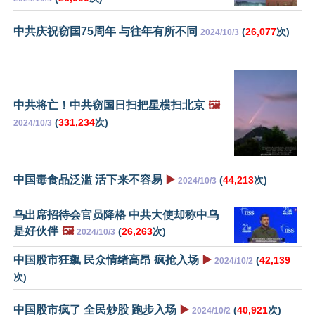
中共庆祝窃国75周年 与往年有所不同
(
26,077
次)
2024/10/3
中共将亡！中共窃国日扫把星横扫北京
🖼️
(
331,234
次)
2024/10/3
中国毒食品泛滥 活下来不容易
▶️
(
44,213
次)
2024/10/3
乌出席招待会官员降格 中共大使却称中乌
是好伙伴
🖼️
(
26,263
次)
2024/10/3
中国股市狂飙 民众情绪高昂 疯抢入场
▶️
(
42,139
2024/10/2
次)
中国股市疯了 全民炒股 跑步入场
▶️
(
40,921
次)
2024/10/2