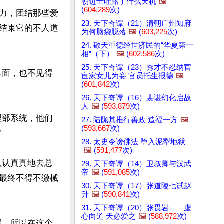
朝进士吐露了什么天机
🖼️
(
604,289
次)
力，团结那些爱
23. 天下奇谭（21）清朝广州知府
结束它的不人道
为何脑袋脱落
🖼️
(
603,225
次)
24. 敬天重德经世济民的“华夏第一
相”（下）
🖼️
(
602,586
次)
25. 天下奇谭（23）秀才不忍纳官
里面，也不见得
宦家女儿为妾 官员托生报德
🖼️
(
601,842
次)
26. 天下奇谭（16）裴谌幻化启故
人
🖼️
(
593,879
次)
理部系统，他们
27. 陆陇其推行善政 造福一方
🖼️
(
593,667
次)


28. 太史令谤佛法 堕入泥犁地狱
🖼️
(
591,477
次)
认认真真地去总
29. 天下奇谭（14）卫叔卿与汉武
帝
🖼️
(
591,085
次)
最终不得不缴械
30. 天下奇谭（17）张道陵七试赵
升
🖼️
(
590,841
次)
31. 天下奇谭（20）张畏岩——虚
心向道 天必爱之
🖼️
(
588,972
次)
深，所以在这个