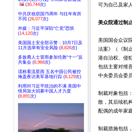
🖼️
(
30,744
次)
可为自己及家人
中共庆祝窃国75周年 与往年有所
不同 (
26,077
次)
美众院通过制
外媒：习近平深陷“亡党”恐惧
(
14,120
次)
美国国会众议院
美国国土安全部示警：10月7日及
11月选举有安全风险 (
8,826
次)
法案》（《制
多族裔人士冒雨参加伦敦“十一”反
港自治权、侵
共集会 (
8,968
次)
包括主要对维
谎称看流星雨 五名中国公民被控
中央委员会委员
掩盖夜访美军基地行踪 (
8,129
次)
利用对习近平统治的不满 美国中
情局加大招募中国人才力度
制裁对象包括
(
8,891
次)
散，其后续机
配偶的成年家庭
制裁措施包括，