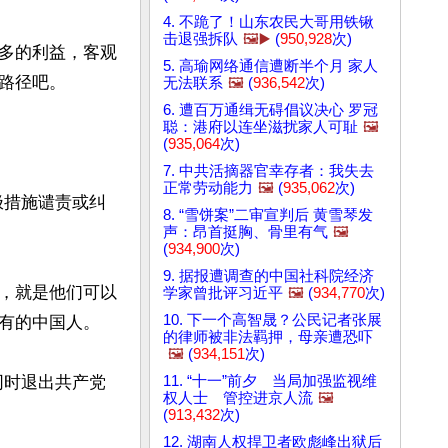
4. 不跪了！山东农民大哥用铁锹
击退强拆队
🖼️▶️
(
950,928
次)
多的利益，客观
5. 高瑜网络通信遭断半个月 家人
径吧。

无法联系
🖼️
(
936,542
次)
6. 遭百万通缉无碍倡议决心 罗冠
聪：港府以连坐滋扰家人可耻
🖼️
(
935,064
次)
7. 中共活摘器官幸存者：我失去
正常劳动能力
🖼️
(
935,062
次)
极措施谴责或纠
8. “雪饼案”二审宣判后 黄雪琴发
声：昂首挺胸、骨里有气
🖼️
(
934,900
次)
9. 据报遭调查的中国社科院经济
，就是他们可以
学家曾批评习近平
🖼️
(
934,770
次)
10. 下一个高智晟？公民记者张展
有的中国人。

的律师被非法羁押，母亲遭恐​​吓
🖼️
(
934,151
次)
11. “十一”前夕 当局加强监视维
同时退出共产党
权人士 管控进京人流
🖼️
(
913,432
次)
12. 湖南人权捍卫者欧彪峰出狱后