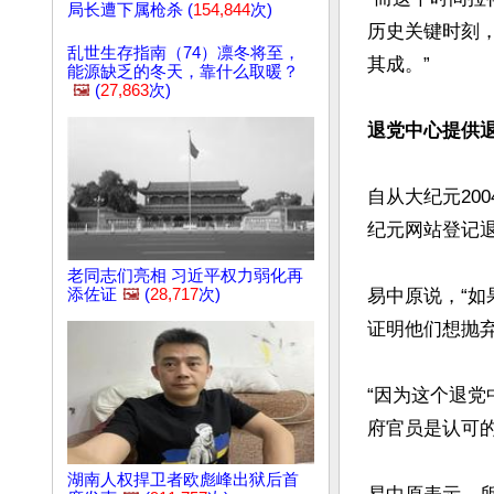
局长遭下属枪杀 (
154,844
次)
历史关键时刻
乱世生存指南（74）凛冬将至，
其成。”

能源缺乏的冬天，靠什么取暖？
🖼️
(
27,863
次)
退党中心提供退
自从大纪元20
纪元网站登记退
老同志们亮相 习近平权力弱化再
添佐证
🖼️
(
28,717
次)
易中原说，“
证明他们想抛弃
“因为这个退
府官员是认可的。
湖南人权捍卫者欧彪峰出狱后首