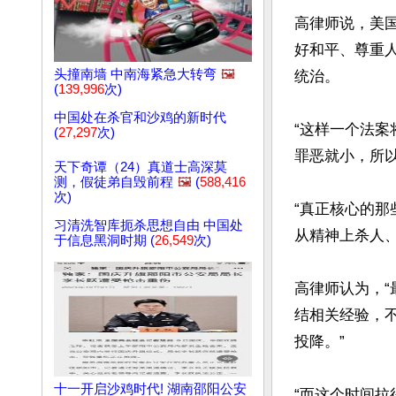
高律师说，美
好和平、尊重
头撞南墙 中南海紧急大转弯
🖼️
统治。

(
139,996
次)
中国处在杀官和沙鸡的新时代
“这样一个法
(
27,297
次)
罪恶就小，所以
天下奇谭（24）真道士高深莫
测，假徒弟自毁前程
🖼️
(
588,416
次)
“真正核心的
习清洗智库扼杀思想自由 中国处
从精神上杀人、
于信息黑洞时期 (
26,549
次)
高律师认为，
结相关经验，
投降。”

十一开启沙鸡时代! 湖南邵阳公安
“而这个时间