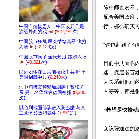
陈律师也表示
配合美国政府
行，那么确实可
中国洋媳杨思安：中国改开只是
演给外商的戏
🖼️
(
912,791
次)
中国股市狂飙 民众情绪高昂 疯抢
“这也起到了有
入场
▶️
(
42,139
次)
中国股市疯了 全民炒股 跑步入场
▶️
(
40,921
次)
目前中共面临
民运团体在白宫前抗议中共 呼吁
迷，底层老百
美国制裁中共 (
8,240
次)
为关系到他们
涉中间谍案频繁加剧德中紧张关
国等等，都是很
系 另一名华裔在德国被捕 (
8,396
次)
以色列地面部队进入黎巴嫩 与真
“希望尽快推动
主党爆发激烈战斗 (
7,971
次)
众议院通过的