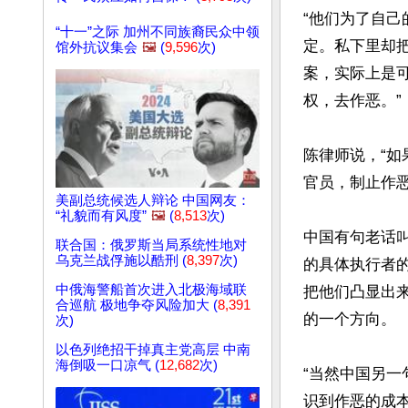
“他们为了自
“十一”之际 加州不同族裔民众中领
定。私下里却
馆外抗议集会
🖼️
(
9,596
次)
案，实际上是
权，去作恶。”

陈律师说，“
官员，制止作恶。
美副总统候选人辩论 中国网友：
“礼貌而有风度”
🖼️
(
8,513
次)
中国有句老话
联合国：俄罗斯当局系统性地对
乌克兰战俘施以酷刑 (
8,397
次)
的具体执行者
中俄海警船首次进入北极海域联
把他们凸显出
合巡航 极地争夺风险加大 (
8,391
的一个方向。

次)
以色列绝招干掉真主党高层 中南
海倒吸一口凉气 (
12,682
次)
“当然中国另
识到作恶的成本