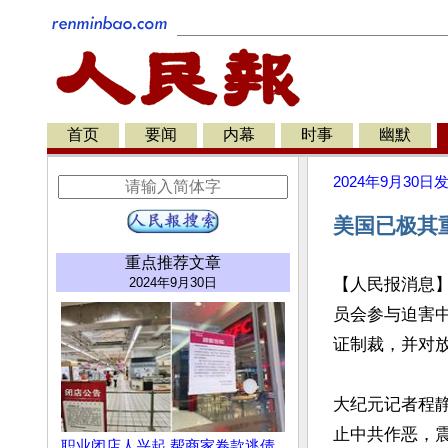
首页
要闻
内幕
时事
幽默
2024年9月30日
美国已极其
重点推荐文章
2024年9月30日
【人民报消息
员会参与迫害
证制裁，并对放
大纪元记者程
止中共作恶，震
职业闭店人兴起 帮商家卷款逃债