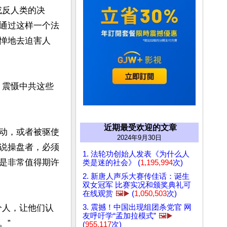
或反人类的决
通过这样一个法
惮地去迫害人
、震慑中共这些
近期最受欢迎的文章
动，或者被驱使
2024年9月30日
说操盘者，必须
1. 法轮功创始人发表《为什么人
是非常值得期许
类是迷的社会》 (
1,195,994
次)
2. 新唐人声乐大赛传佳话：诞生
双女冠军 比赛实况和颁奖典礼可
在线观赏
🖼️▶️
(
1,050,503
次)
3. 震撼！中国出现组团杀党官 网
分人，让他们认
友呼吁学“孟加拉模式”
🖼️▶️
”

(
955,117
次)