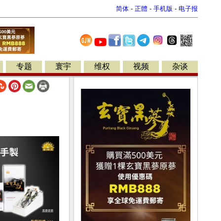
简体
-
正體
-
手机版
-
电子报
专题
寰宇
维权
视频
杂谈