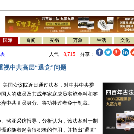
国际
奇闻
灾祸
万象
生活
文化
人气：
8,715
分享：
发表
重视中共高层“退党”问题
】 美国众议院近日通过法案，对中共中央委
中国人的成员及其成年家庭成员实施金融和签
弃中共党员身分、将功补过者免于制裁。

静、骆亚采访报导，分析认为，该法案对于制
慑追随者起著很积极的作用，并指出“退党”