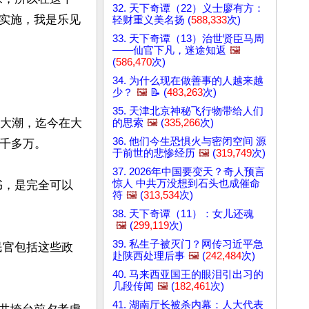
32. 天下奇谭（22）义士廖有方：
实施，我是乐见
轻财重义美名扬 (
588,333
次)
33. 天下奇谭（13）治世贤臣马周
——仙官下凡，迷途知返
🖼️
(
586,470
次)
34. 为什么现在做善事的人越来越
少？
🖼️
📝 (
483,263
次)
35. 天津北京神秘飞行物带给人们
党大潮，迄今在大
的思索
🖼️
(
335,266
次)
36. 他们今生恐惧火与密闭空间 源
千多万。

于前世的悲惨经历
🖼️
(
319,749
次)
37. 2026年中国要变天？奇人预言
惊人 中共万没想到石头也成催命
书，是完全可以
符
🖼️
(
313,534
次)
38. 天下奇谭（11）：女儿还魂
🖼️
(
299,119
次)
39. 私生子被灭门？网传习近平急
民官包括这些政
赴陕西处理后事
🖼️
(
242,484
次)
40. 马来西亚国王的眼泪引出习的
几段传闻
🖼️
(
182,461
次)
41. 湖南厅长被杀内幕：人大代表