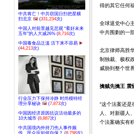
得的其它任何福
中共将亡！中共窃国日扫把星横
扫北京
🖼️
(
331,234
次)
全球退党中心
中国人对前景越见悲观 “看好未来
中共围剿的一
五年”的人大减26% (
8,716
次)
中国毒食品泛滥 活下来不容易
▶️
(
44,213
次)
北京律师高胜
制独裁、极权
威胁到整个世界
擒贼先擒王 震
行业压力下保持冷静 时尚模特经
理分享秘诀
🖼️
(
7,873
次)
“这个法案还
人、对新疆人
中国因经济原因抗议活动最多的
10大城市 (
8,887
次)
个法案确实有积
中共国境内外持刀伤人事件频
传 民众应如何自保？ (
8,798
次)