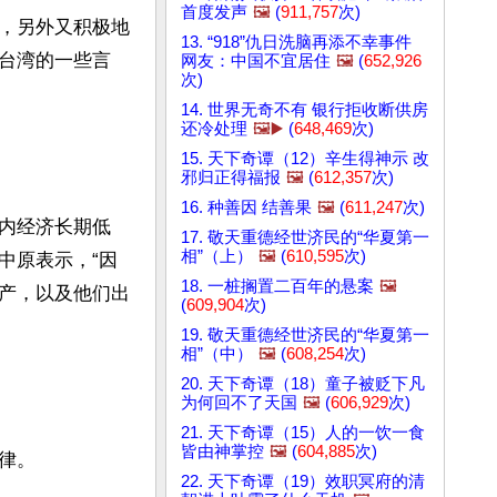
首度发声
🖼️
(
911,757
次)
，另外又积极地
13. “918”仇日洗脑再添不幸事件
台湾的一些言
网友：中国不宜居住
🖼️
(
652,926
次)
14. 世界无奇不有 银行拒收断供房
还冷处理
🖼️▶️
(
648,469
次)
15. 天下奇谭（12）辛生得神示 改
邪归正得福报
🖼️
(
612,357
次)
16. 种善因 结善果
🖼️
(
611,247
次)
内经济长期低
17. 敬天重德经世济民的“华夏第一
相”（上）
🖼️
(
610,595
次)
中原表示，“因
18. 一桩搁置二百年的悬案
🖼️
产，以及他们出
(
609,904
次)
19. 敬天重德经世济民的“华夏第一
相”（中）
🖼️
(
608,254
次)
20. 天下奇谭（18）童子被贬下凡
为何回不了天国
🖼️
(
606,929
次)
21. 天下奇谭（15）人的一饮一食
皆由神掌控
🖼️
(
604,885
次)
。

22. 天下奇谭（19）效职冥府的清