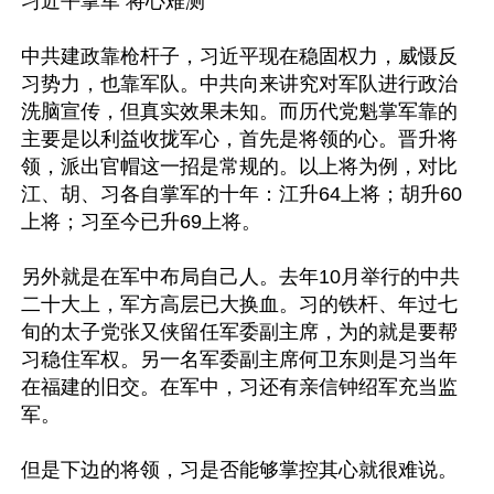
习近平掌军 将心难测

中共建政靠枪杆子，习近平现在稳固权力，威慑反
习势力，也靠军队。中共向来讲究对军队进行政治
洗脑宣传，但真实效果未知。而历代党魁掌军靠的
主要是以利益收拢军心，首先是将领的心。晋升将
领，派出官帽这一招是常规的。以上将为例，对比
江、胡、习各自掌军的十年：江升64上将；胡升60
上将；习至今已升69上将。

另外就是在军中布局自己人。去年10月举行的中共
二十大上，军方高层已大换血。习的铁杆、年过七
旬的太子党张又侠留任军委副主席，为的就是要帮
习稳住军权。另一名军委副主席何卫东则是习当年
在福建的旧交。在军中，习还有亲信钟绍军充当监
军。

但是下边的将领，习是否能够掌控其心就很难说。
