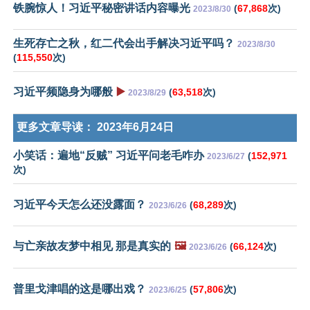
铁腕惊人！习近平秘密讲话内容曝光
(
67,868
次)
2023/8/30
生死存亡之秋，红二代会出手解决习近平吗？
2023/8/30
(
115,550
次)
习近平频隐身为哪般
▶️
(
63,518
次)
2023/8/29
更多文章导读：
2023年6月24日
小笑话：遍地“反贼” 习近平问老毛咋办
(
152,971
2023/6/27
次)
习近平今天怎么还没露面？
(
68,289
次)
2023/6/26
与亡亲故友梦中相见 那是真实的
🖼️
(
66,124
次)
2023/6/26
普里戈津唱的这是哪出戏？
(
57,806
次)
2023/6/25