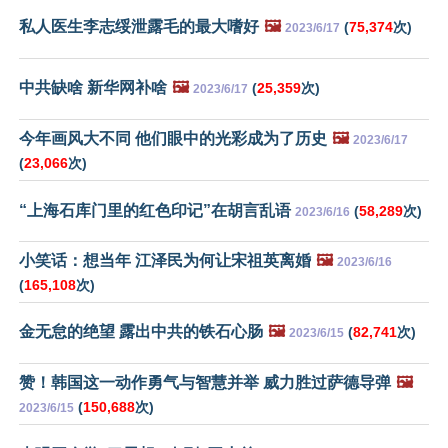
私人医生李志绥泄露毛的最大嗜好
🖼️
(
75,374
次)
2023/6/17
中共缺啥 新华网补啥
🖼️
(
25,359
次)
2023/6/17
今年画风大不同 他们眼中的光彩成为了历史
🖼️
2023/6/17
(
23,066
次)
“上海石库门里的红色印记”在胡言乱语
(
58,289
次)
2023/6/16
小笑话：想当年 江泽民为何让宋祖英离婚
🖼️
2023/6/16
(
165,108
次)
金无怠的绝望 露出中共的铁石心肠
🖼️
(
82,741
次)
2023/6/15
赞！韩国这一动作勇气与智慧并举 威力胜过萨德导弹
🖼️
(
150,688
次)
2023/6/15