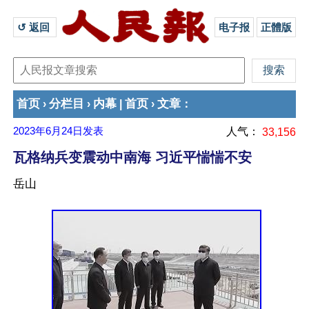
↺ 返回 
电子报
正體版
首页
分栏目
内幕
首页
文章
›
›
|
›
：
2023年6月24日
发表
人气：
33,156
瓦格纳兵变震动中南海 习近平惴惴不安
岳山