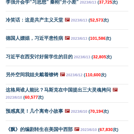
李强开会学“习思想” 秦刚“开小差”
(
37,725
次)
2023/6/13
冷笑话：这是共产主义天堂
🖼️
(
52,573
次)
2023/6/13
德国人嫖娼，习近平患性病
🖼️
(
101,586
次)
2023/6/13
习近平在西安讨好留学生的目的
(
32,805
次)
2023/6/13
另外空间我姐夫戴着镣铐
🖼️
(
110,600
次)
2023/6/12
这格局谁人能比？马斯克在中国提出三大灵魂拷问
🖼️
(
60,577
次)
2023/6/10
预感真灵！几个离奇小故事
🖼️
(
70,194
次)
2023/6/10
《飘》的编剧转生在美国中西部
🖼️
(
67,830
次)
2023/6/10