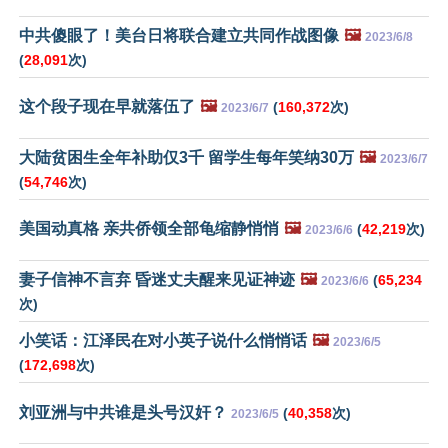
中共傻眼了！美台日将联合建立共同作战图像
🖼️
2023/6/8
(
28,091
次)
这个段子现在早就落伍了
🖼️
(
160,372
次)
2023/6/7
大陆贫困生全年补助仅3千 留学生每年笑纳30万
🖼️
2023/6/7
(
54,746
次)
美国动真格 亲共侨领全部龟缩静悄悄
🖼️
(
42,219
次)
2023/6/6
妻子信神不言弃 昏迷丈夫醒来见证神迹
🖼️
(
65,234
2023/6/6
次)
小笑话：江泽民在对小英子说什么悄悄话
🖼️
2023/6/5
(
172,698
次)
刘亚洲与中共谁是头号汉奸？
(
40,358
次)
2023/6/5