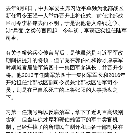
去年9月8日，中共军委主席习近平单独为北部战区
新任司令王强一人举办晋升上将仪式。前任北部战
区司令李桥铭去向不明，于是说他卷入路线之争、
涉“兵变”之类传言四起。今年初，李获证实担任陆军
司令。

有关李桥铭兵变传言背后，是他虽然是习近平军改
期间被提升的将领，但毕竟在郭伯雄和徐才厚掌军
时期就官居陆军第四十一集团军参谋长，并晋升少
将。他2013年任陆军第四十一集团军军长和2016年
开始担任北部战区副司令员兼北部战区陆军司令
员，则是在已自杀死亡的上将张阳的人事操盘之
下。

习第一任期号称以反腐治军，拿下了近两百高级别
贪将，但当年徐才厚和郭伯雄留下的军中卖官机
制，已经烂掉了的所谓民主测评和后备干部制度在