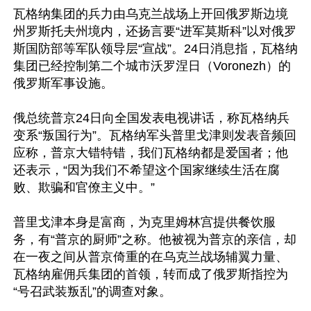
瓦格纳集团的兵力由乌克兰战场上开回俄罗斯边境
州罗斯托夫州境内，还扬言要“进军莫斯科”以对俄罗
斯国防部等军队领导层“宣战”。24日消息指，瓦格纳
集团已经控制第二个城市沃罗涅日（Voronezh）的
俄罗斯军事设施。

俄总统普京24日向全国发表电视讲话，称瓦格纳兵
变系“叛国行为”。瓦格纳军头普里戈津则发表音频回
应称，普京大错特错，我们瓦格纳都是爱国者；他
还表示，“因为我们不希望这个国家继续生活在腐
败、欺骗和官僚主义中。”

普里戈津本身是富商，为克里姆林宫提供餐饮服
务，有“普京的厨师”之称。他被视为普京的亲信，却
在一夜之间从普京倚重的在乌克兰战场辅翼力量、
瓦格纳雇佣兵集团的首领，转而成了俄罗斯指控为
“号召武装叛乱”的调查对象。
