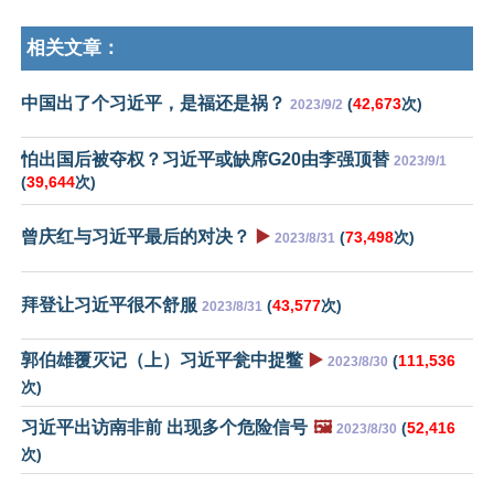
相关文章：
中国出了个习近平，是福还是祸？
(
42,673
次)
2023/9/2
怕出国后被夺权？习近平或缺席G20由李强顶替
2023/9/1
(
39,644
次)
曾庆红与习近平最后的对决？
▶️
(
73,498
次)
2023/8/31
拜登让习近平很不舒服
(
43,577
次)
2023/8/31
郭伯雄覆灭记（上）习近平瓮中捉鳖
▶️
(
111,536
2023/8/30
次)
习近平出访南非前 出现多个危险信号
🖼️
(
52,416
2023/8/30
次)