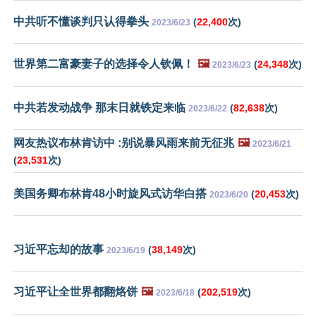
中共听不懂谈判只认得拳头
(
22,400
次)
2023/6/23
世界第二富豪妻子的选择令人钦佩！
🖼️
(
24,348
次)
2023/6/23
中共若发动战争 那末日就铁定来临
(
82,638
次)
2023/6/22
网友热议布林肯访中 :别说暴风雨来前无征兆
🖼️
2023/6/21
(
23,531
次)
美国务卿布林肯48小时旋风式访华白搭
(
20,453
次)
2023/6/20
习近平忘却的故事
(
38,149
次)
2023/6/19
习近平让全世界都翻烙饼
🖼️
(
202,519
次)
2023/6/18