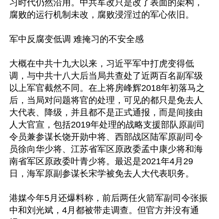
习时代仍然沿用。中共军改只是改了表面的架构，
腐败的运行机制未改，腐败浸淫过的军心依旧。

军中反腐变低调 难掩习的不安全感

大概在中共十九大以来，习近平军中打虎变得低
调，与中共十八大后当局共查处了近两百名副军级
以上军官截然不同。在上将房峰辉2018年初落马之
后，当局对问题将官的处理，可见的都只是免去人
大代表、降级，并且都不是正式通报，而是间接由
人大官宣，包括2019年处理的战略支援部队原副司
令员兼参谋长饶开勋中将、西部战区陆军原副司令
员徐向华少将、江苏省军区原政委孟中康少将和海
南省军区原政委叶青少将。最迟是2021年4月29
日，海军原副参谋长宋学被免去人大代表职务。

港媒今年5月还爆料称，前后两任火箭军副司令张振
中和刘光斌，4月都被带走调查。但官方并没有通