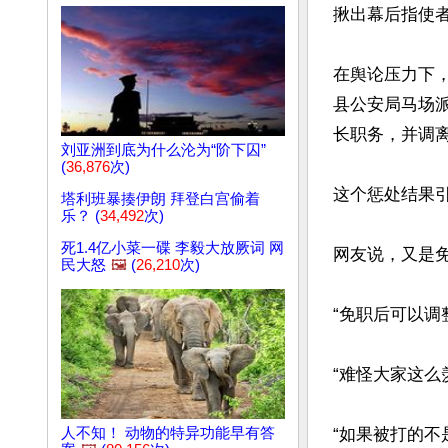
揪出幕后指使者！
在舆论压力下，
县公安局马场
长职务，并调离
刘亚洲到底为什么沦为“阶下囚”
(
36,876
次)
这个惩处结果引
塔利班暴揍伊朗 拜登白宫偷着
乐？ (
34,492
次)
死1.4亿小菜一碟 李毅大放厥词 网
网友说，又是
民大怒
🖼️
(
26,210
次)
“免职后可以调
“难怪大家这么
人不知！ 动物的特异功能早有答
“如果被打的不