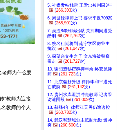
5. 社媒发帖触雷 王爱忠被判囚3年
🖼️
(
266,393
次)
6. 周世锋律师上书 要求平反709案
🖼️
(
265,901
次)
7. 吴淦8年刑满出狱 关押期间遭受
酷刑
🖼️
(
262,762
次)
8. 校名租期将到 南宁学区房业主
抗议
🖼️
(
261,947
次)
9. 探望余文生之子 文东海被警察
带走
🖼️
(
261,727
次)
10. 谢阳遭秘密羁押年余 终获见律
名老师为什么要
师
🖼️
(
261,723
次)
11. 北京驱赶升级 律师李和平遭死
亡威胁
🖼️
(
261,142
次)
12. 贵州水库泄洪冲走教师 记者采
传“教师为迎接
访遭围殴
🖼️
(
261,009
次)
几名教师的个人
13. 获释4年 律师江天勇仍遭边控
🖼️
(
260,732
次)
14. 武汉智慧城业主抵制地勘 爆冲
突
🖼️
(
260,600
次)