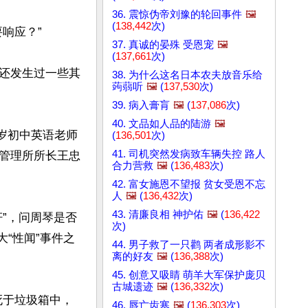
36. 震惊伪帝刘豫的轮回事件
🖼️
(
138,442
次)
应？”

37. 真诚的晏殊 受恩宠
🖼️
(
137,661
次)
还发生过一些其
38. 为什么这名日本农夫放音乐给
蒟蒻听
🖼️
(
137,530
次)
39. 病入膏肓
🖼️
(
137,086
次)
40. 文品如人品的陆游
🖼️
6岁初中英语老师
(
136,501
次)
41. 司机突然发病致车辆失控 路人
管理所所长王忠
合力营救
🖼️
(
136,483
次)
42. 富女施恩不望报 贫女受恩不忘
人
🖼️
(
136,432
次)
43. 清廉良相 神护佑
🖼️
(
136,422
”，问周琴是否
次)
大“性闻”事件之
44. 男子救了一只鹳 两者成形影不
离的好友
🖼️
(
136,388
次)
45. 创意又吸睛 萌羊大军保护庞贝
古城遗迹
🖼️
(
136,332
次)
）死于垃圾箱中，
46. 唇亡齿寒
🖼️
(
136,303
次)