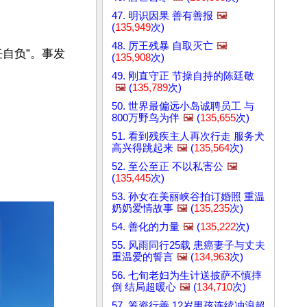
47. 明识因果 善有善报
🖼️
(
135,949
次)
48. 厉王残暴 自取灭亡
🖼️
自负”。事发
(
135,908
次)
49. 刚直守正 节操自持的陈廷敬
🖼️
(
135,789
次)
50. 世界最偏远小岛诚聘员工 与
800万野鸟为伴
🖼️
(
135,655
次)
51. 看到残疾主人再次行走 服务犬
高兴得跳起来
🖼️
(
135,564
次)
52. 至公至正 不以私害公
🖼️
(
135,445
次)
53. 孙女在美丽峡谷拍订婚照 重温
奶奶爱情故事
🖼️
(
135,235
次)
54. 善化的力量
🖼️
(
135,222
次)
55. 风雨同行25载 患癌妻子与丈夫
重温爱的誓言
🖼️
(
134,963
次)
56. 七旬老妇为生计送披萨不慎摔
倒 结局超暖心
🖼️
(
134,710
次)
57. 筹资行善 12岁男孩连续冲浪超