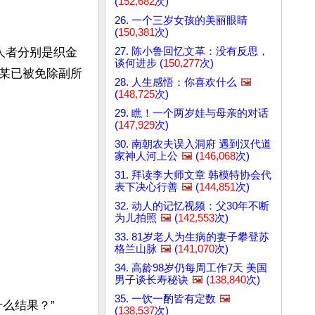
(
152,682
次)
26. 一个三岁女孩的美丽眼睛
(
150,381
次)
27. 陈小鲁回忆文革：没有反思，
人者分别是织金
谈何进步 (
150,277
次)
某已被免除副所
28. 人生感悟：你喜欢什么
🖼️
(
148,725
次)
29. 瞧！一个两岁娃与母亲的对话
(
147,929
次)
30. 南朝农夫误入洞府 遇到汉代道
家神人河上公
🖼️
(
146,068
次)
31. 拜读李大师文章 韩模特协会代
表下决心行善
🖼️
(
144,851
次)
32. 动人的记忆视频：父30年不断
为儿拍照
🖼️
(
142,553
次)
33. 81岁老人为生病的妻子攀登苏
格兰山脉
🖼️
(
141,070
次)
34. 高龄98岁仍每周工作7天 美国
男子谈长寿秘诀
🖼️
(
138,840
次)
35. 一饮一酌皆有定数
🖼️
结果？”

(
138,537
次)