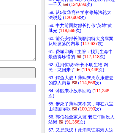
一千天
🖼️
(
134,699
次)
58. 从5位华裔科学家修炼法轮大
法说起 (
120,903
次)
59. 中共前国防部长打假“英雄”黄
继光 (
118,565
次)
60. 前公安部长陶驷驹特大贪腐案
从轻发落的内幕 (
117,637
次)
61. 费城印裔IT主管：找到生命中
最值得珍惜的
🖼️
(
117,118
次)
62. 辽河惊现5米长不明生物 网
民：龙回来了
▶️
(
115,446
次)
63. 鳄鱼大战！薄熙来周永康进去
的惊人内幕
🖼️
(
114,866
次)
64. 薄熙来小故事回顾 (
111,348
次)
65. 爹死了薄熙来不哭，却在八宝
山唱国际歌
🖼️
(
100,190
次)
66. 郭伯雄全家入监 老江午睡没人
站岗
🖼️
(
91,356
次)
67. 又是武汉！此消息证实港人这