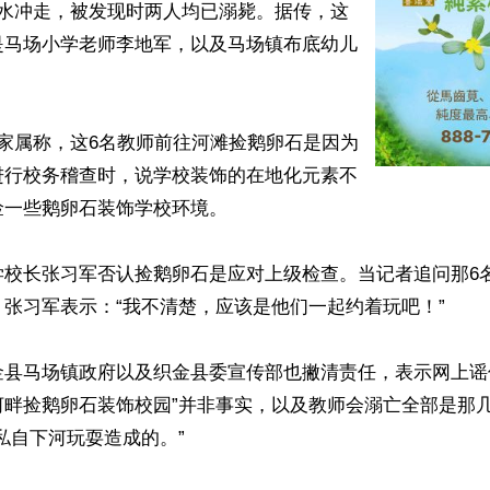
大水冲走，被发现时两人均已溺毙。据传，这
是马场小学老师李地军，以及马场镇布底幼儿
家属称，这6名教师前往河滩捡鹅卵石是因为
进行校务稽查时，说学校装饰的在地化元素不
一些鹅卵石装饰学校环境。

学校长张习军否认捡鹅卵石是应对上级检查。当记者追问那6
张习军表示：“我不清楚，应该是他们一起约着玩吧！”

金县马场镇政府以及织金县委宣传部也撇清责任，表示网上谣
河畔捡鹅卵石装饰校园”并非事实，以及教师会溺亡全部是那
私自下河玩耍造成的。”
