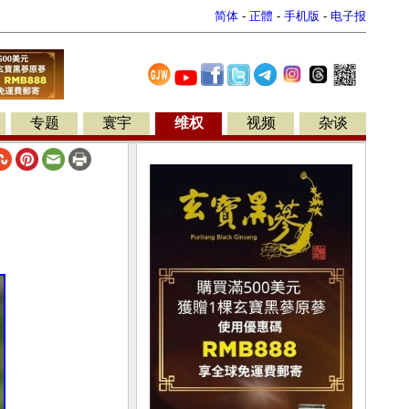
简体
-
正體
-
手机版
-
电子报
专题
寰宇
维权
视频
杂谈