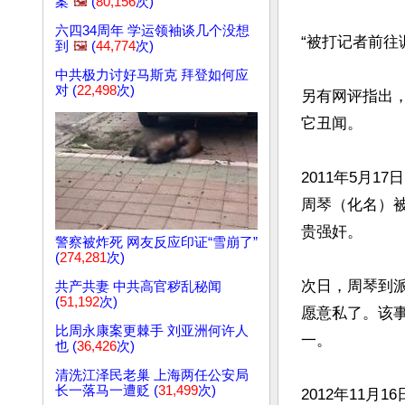
案
🖼️
(
80,156
次)
六四34周年 学运领袖谈几个没想
“被打记者前往
到
🖼️
(
44,774
次)
中共极力讨好马斯克 拜登如何应
对 (
22,498
次)
另有网评指出
它丑闻。

2011年5月
周琴（化名）
贵强奸。

警察被炸死 网友反应印证“雪崩了”
(
274,281
次)
次日，周琴到
共产共妻 中共高官秽乱秘闻
(
51,192
次)
愿意私了。该事
比周永康案更棘手 刘亚洲何许人
一。

也 (
36,426
次)
清洗江泽民老巢 上海两任公安局
长一落马一遭贬 (
31,499
次)
2012年11