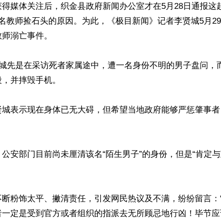
得媒体关注后，织金县政府新闻办公室才在5月28日通报这
名教师捡石头的原因。为此，《极目新闻》记者李贤城5月2
师溺亡事件。

贤城先是在采访死者家属途中，遭一名身份不明的男子盘问，
，并摔毁手机。

贤城表示现在身体已无大碍，但希望当地政府能够严惩肇事者
公安部门目前尚未厘清该名“陌生男子”的身份，但是“肯定
不断粉饰太平、撇清责任，引发网民热议及不满，纷纷留言：
者一定是受到官方或者组织的指派去无所顾忌地行凶！毕节应