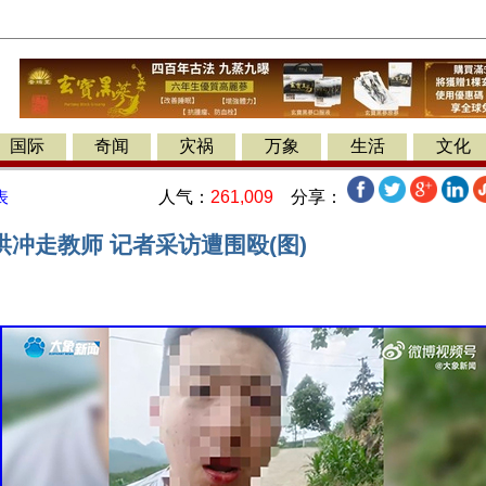
国际
奇闻
灾祸
万象
生活
文化
人气：
261,009
分享：
表
冲走教师 记者采访遭围殴(图)