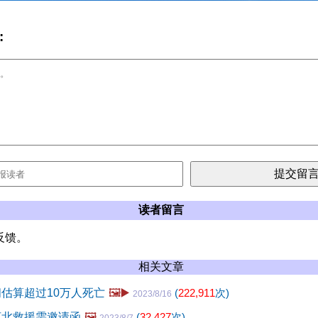
:
读者留言
反馈。
相关文章
间估算超过10万人死亡
🖼️▶️
(
222,911
次)
2023/8/16
河北救援需邀请函
🖼️
(
32,427
次)