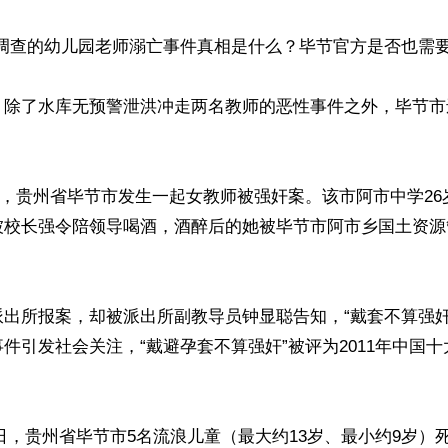
调查的幼儿园老师溺亡事件真相是什么？毕节官方是否也需要响
，除了水库无预警泄洪冲走两名教师的恶性事件之外，毕节市
17日，贵州省毕节市发生一起女教师被强奸案。该市阿市中学2
被校长强令陪领导喝酒，酒醉后的她被毕节市阿市乡国土资源
派出所报案，却被派出所副教导员钟显聪告知，“戴套不算强奸
件引发社会关注，“戴避孕套不算强奸”被评为2011年中国十
月16日，贵州省毕节市5名流浪儿童（最大约13岁、最小约9岁