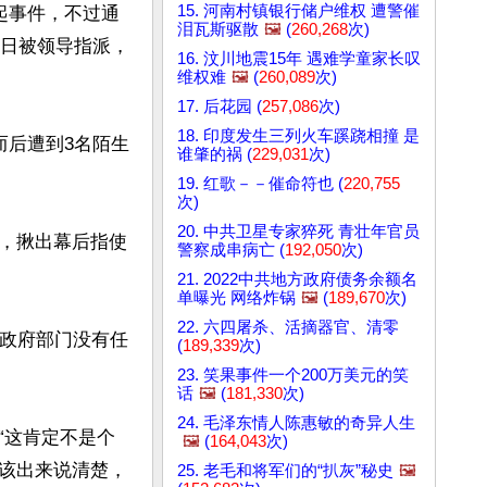
15. 河南村镇银行储户维权 遭警催
起事件，不过通
泪瓦斯驱散
🖼️
(
260,268
次)
9日被领导指派，
16. 汶川地震15年 遇难学童家长叹
维权难
🖼️
(
260,089
次)
17. 后花园 (
257,086
次)
18. 印度发生三列火车蹊跷相撞 是
而后遭到3名陌生
谁肇的祸 (
229,031
次)
19. 红歌－－催命符也 (
220,755
次)
20. 中共卫星专家猝死 青壮年官员
，揪出幕后指使
警察成串病亡 (
192,050
次)
21. 2022中共地方政府债务余额名
单曝光 网络炸锅
🖼️
(
189,670
次)
22. 六四屠杀、活摘器官、清零
与政府部门没有任
(
189,339
次)
23. 笑果事件一个200万美元的笑
话
🖼️
(
181,330
次)
24. 毛泽东情人陈惠敏的奇异人生
“这肯定不是个
🖼️
(
164,043
次)
该出来说清楚，
25. 老毛和将军们的“扒灰”秘史
🖼️