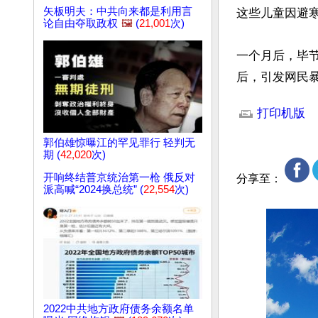
矢板明夫：中共向来都是利用言
这些儿童因避
论自由夺取政权
🖼️
(
21,001
次)
一个月后，毕
后，引发网民
文章网址: http://w
打印机版
郭伯雄惊曝江的罕见罪行 轻判无
期 (
42,020
次)
开响终结普京统治第一枪 俄反对
分享至：
派高喊“2024换总统” (
22,554
次)
2022中共地方政府债务余额名单