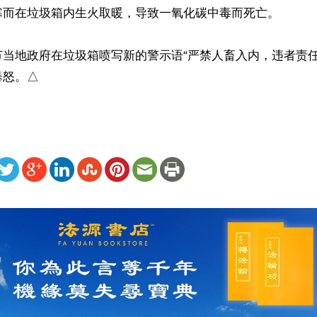
寒而在垃圾箱内生火取暖，导致一氧化碳中毒而死亡。

节当地政府在垃圾箱喷写新的警示语“严禁人畜入内，违者责任
暴怒。△
ww.renminbao.com/rmb/articles/2023/6/4/76277.html