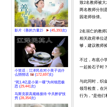
致2名教师被
两名教师分别
园老师徐倩。

影片《善的力量2》
▶️
(
45,393
次)
2名溺亡的教师
相关政府单位
够，建议教师捡
不过，布底小
一起捡石子时？
小笑话：江泽民在对小英子说什
么悄悄话
🖼️
(
172,697
次)
与此同时，织
“死1.4亿是小菜一碟”为何细思极
恐 (
29,441
次)
领导检查，在
马斯克获高规格接待 中共黔驴技
行为，“是他们
穷 (
28,354
次)