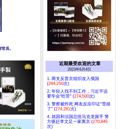
近期最受欢迎的文章
2023年6月4日
1. 两支反普京组织攻入俄国
(
284,250
次)
2. 年轻人找不到工作，习近平说
要学会“吃苦” (
274,500
次)
3. 警察被炸死 网友反应印证“雪崩
了” (
274,281
次)
4. 就因和法国总统马克龙握手 警
方驱赶李文足一家离京 (
270,845
次)