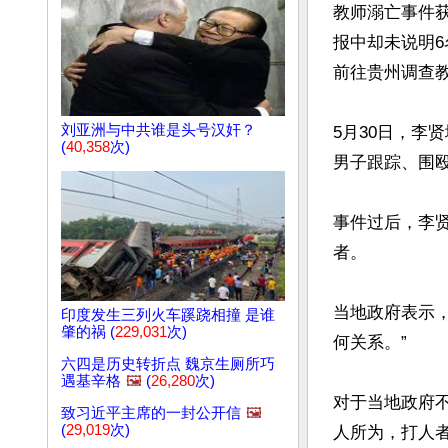
教师溺亡事件获
报中却未说明6
前往贵州调查教
刘亚洲与中共谁是头号汉奸？
5月30日，李
(
40,358
次)
男子跟踪、围殴
事件过后，李
者。

当地政府表示，
印度发生三列火车蹊跷相撞 是谁
肇的祸 (
229,031
次)
何关系。”

六四是历史转折点 魏京生厕所巧
遇基辛格
🖼️
(
26,280
次)
对于当地政府
致习近平主席的一封公开信
🖼️
(
29,019
次)
人所为，打人