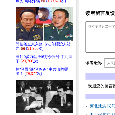
曝光 网络炸锅
🖼️
(
189,670
次)
读者留言反馈
郭伯雄全家入监 老江午睡没人站
岗
🖼️
(
91,356
次)
删140多万帖 封6万余账号 中共疯
了 (
20,766
次)
读者暱称:
捧“马哥”踩“马爸爸” 中共演的哪一
出？ (
29,377
次)
欢迎您的留言
河北泄洪 民
泄洪保北京 