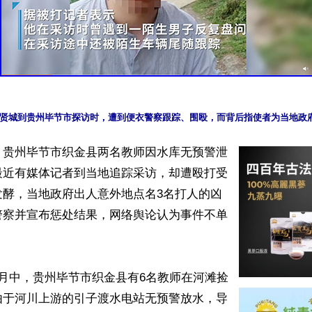
】贵州毕节市织金县两名教师因水库无预警泄
最近有媒体记者到当地追踪采访，却遭殴打受
发酵，当地政府出人意外地点名3名打人的凶
警察并宣布惩处结果，网络舆论认为事件不单
月中，贵州毕节市织金县有6名教师在河滩捡
由于河川上游的引子渡水电站无预警放水，导