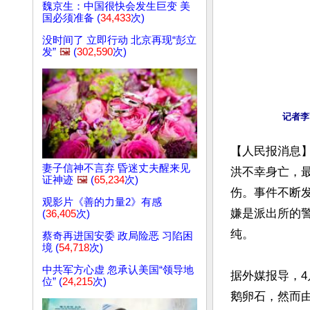
魏京生：中国很快会发生巨变 美
国必须准备 (
34,433
次)
没时间了 立即行动 北京再现“彭立
发”
🖼️
(
302,590
次)
【人民报消息
妻子信神不言弃 昏迷丈夫醒来见
洪不幸身亡，
证神迹
🖼️
(
65,234
次)
伤。事件不断
观影片《善的力量2》有感
嫌是派出所的
(
36,405
次)
纯。

蔡奇再进国安委 政局险恶 习陷困
境 (
54,718
次)
中共军方心虚 忽承认美国“领导地
据外媒报导，4
位” (
24,215
次)
鹅卵石，然而