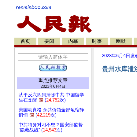
首页
要闻
内幕
时事
幽默
2023年6月4日
发
贵州水库泄洪
重点推荐文章
2023年6月4日
从平反六四到清除中共 中国留学
生在觉醒
🖼️
(
24,752
次)
美国动真格 亲共侨领全部龟缩静
悄悄
🖼️
(
42,219
次)
中共特务对习不忠？国安部监督
“隐蔽战线” (
14,943
次)