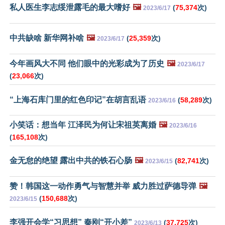
私人医生李志绥泄露毛的最大嗜好
🖼️
(
75,374
次)
2023/6/17
中共缺啥 新华网补啥
🖼️
(
25,359
次)
2023/6/17
今年画风大不同 他们眼中的光彩成为了历史
🖼️
2023/6/17
(
23,066
次)
“上海石库门里的红色印记”在胡言乱语
(
58,289
次)
2023/6/16
小笑话：想当年 江泽民为何让宋祖英离婚
🖼️
2023/6/16
(
165,108
次)
金无怠的绝望 露出中共的铁石心肠
🖼️
(
82,741
次)
2023/6/15
赞！韩国这一动作勇气与智慧并举 威力胜过萨德导弹
🖼️
(
150,688
次)
2023/6/15
李强开会学“习思想” 秦刚“开小差”
(
37,725
次)
2023/6/13