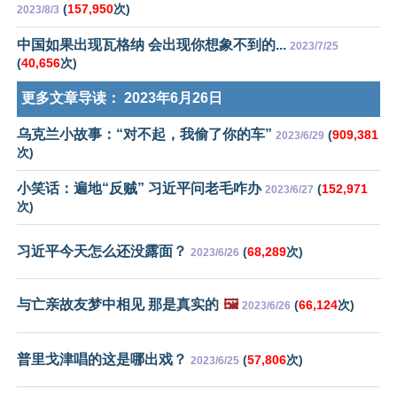
(
157,950
次)
2023/8/3
中国如果出现瓦格纳 会出现你想象不到的...
2023/7/25
(
40,656
次)
更多文章导读：
2023年6月26日
乌克兰小故事：“对不起，我偷了你的车”
(
909,381
2023/6/29
次)
小笑话：遍地“反贼” 习近平问老毛咋办
(
152,971
2023/6/27
次)
习近平今天怎么还没露面？
(
68,289
次)
2023/6/26
与亡亲故友梦中相见 那是真实的
🖼️
(
66,124
次)
2023/6/26
普里戈津唱的这是哪出戏？
(
57,806
次)
2023/6/25