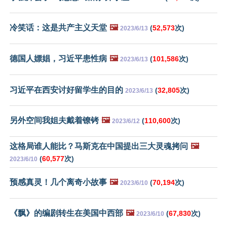
冷笑话：这是共产主义天堂
🖼️
(
52,573
次)
2023/6/13
德国人嫖娼，习近平患性病
🖼️
(
101,586
次)
2023/6/13
习近平在西安讨好留学生的目的
(
32,805
次)
2023/6/13
另外空间我姐夫戴着镣铐
🖼️
(
110,600
次)
2023/6/12
这格局谁人能比？马斯克在中国提出三大灵魂拷问
🖼️
(
60,577
次)
2023/6/10
预感真灵！几个离奇小故事
🖼️
(
70,194
次)
2023/6/10
《飘》的编剧转生在美国中西部
🖼️
(
67,830
次)
2023/6/10