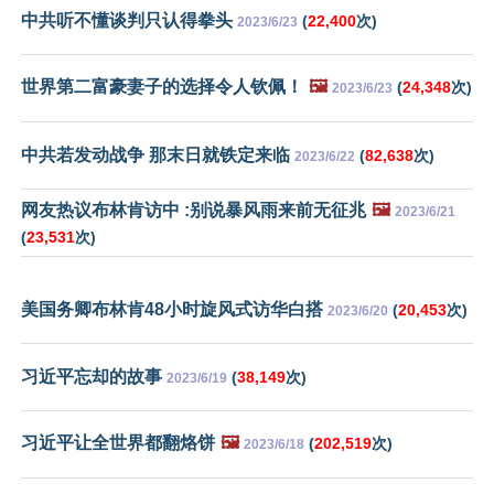
中共听不懂谈判只认得拳头
(
22,400
次)
2023/6/23
世界第二富豪妻子的选择令人钦佩！
🖼️
(
24,348
次)
2023/6/23
中共若发动战争 那末日就铁定来临
(
82,638
次)
2023/6/22
网友热议布林肯访中 :别说暴风雨来前无征兆
🖼️
2023/6/21
(
23,531
次)
美国务卿布林肯48小时旋风式访华白搭
(
20,453
次)
2023/6/20
习近平忘却的故事
(
38,149
次)
2023/6/19
习近平让全世界都翻烙饼
🖼️
(
202,519
次)
2023/6/18