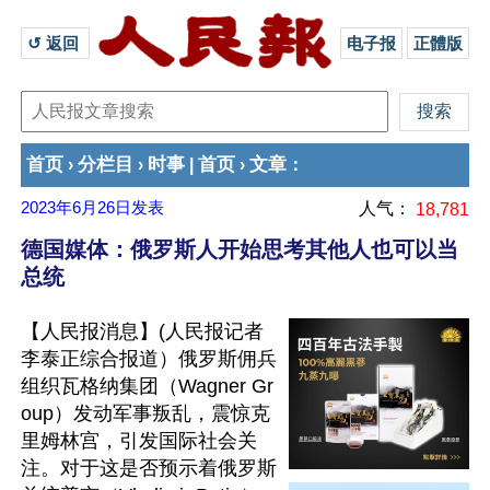
↺ 返回 
电子报
正體版
首页
分栏目
时事
首页
文章
›
›
|
›
：
2023年6月26日
发表
人气：
18,781
德国媒体：俄罗斯人开始思考其他人也可以当
总统
【人民报消息】(人民报记者
李泰正综合报道）俄罗斯佣兵
组织瓦格纳集团（Wagner Gr
oup）发动军事叛乱，震惊克
里姆林宫，引发国际社会关
注。对于这是否预示着俄罗斯