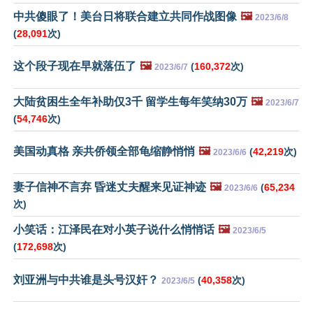
中共傻眼了！美台日将联合建立共同作战图像
🖼️
2023/6/8
(
28,091
次)
这个段子现在早就落伍了
🖼️
(
160,372
次)
2023/6/7
大陆贫困生全年补助仅3千 留学生每年笑纳30万
🖼️
2023/6/7
(
54,746
次)
美国动真格 亲共侨领全部龟缩静悄悄
🖼️
(
42,219
次)
2023/6/6
妻子信神不言弃 昏迷丈夫醒来见证神迹
🖼️
(
65,234
2023/6/6
次)
小笑话：江泽民在对小英子说什么悄悄话
🖼️
2023/6/5
(
172,698
次)
刘亚洲与中共谁是头号汉奸？
(
40,358
次)
2023/6/5