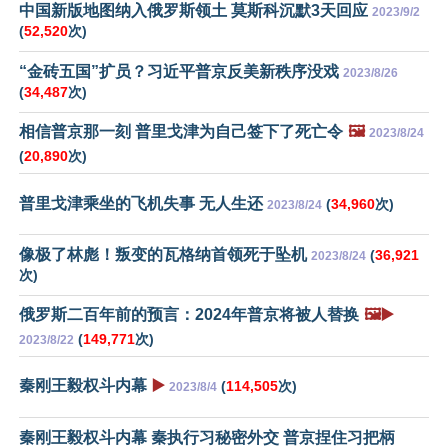
中国新版地图纳入俄罗斯领土 莫斯科沉默3天回应
2023/9/2
(
52,520
次)
“金砖五国”扩员？习近平普京反美新秩序没戏
2023/8/26
(
34,487
次)
相信普京那一刻 普里戈津为自己签下了死亡令
🖼️
2023/8/24
(
20,890
次)
普里戈津乘坐的飞机失事 无人生还
(
34,960
次)
2023/8/24
像极了林彪！叛变的瓦格纳首领死于坠机
(
36,921
2023/8/24
次)
俄罗斯二百年前的预言：2024年普京将被人替换
🖼️▶️
(
149,771
次)
2023/8/22
秦刚王毅权斗内幕
▶️
(
114,505
次)
2023/8/4
秦刚王毅权斗内幕 秦执行习秘密外交 普京捏住习把柄