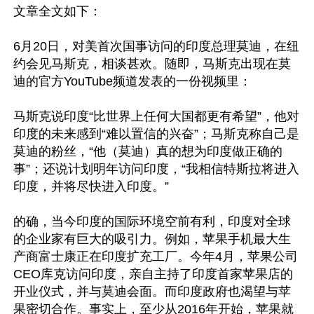
文章全文如下：

6月20日，对美首次国事访问的印度总理莫迪，在纽
约会见马斯克，相谈甚欢。随即，马斯克出现在莫
迪的官方YouTube频道发表的一份视频里：

马斯克说印度“比世界上任何大国都更有希望”，他对
印度的未来感到“难以置信的兴奋”；马斯克称自己是
莫迪的粉丝，“他（莫迪）真的想为印度做正确的
事”；还说计划明年访问印度，“我相信特斯拉将进入
印度，并将尽快进入印度。”

的确，当今印度的国际环境空前有利，印度对全球
的企业家有巨大的吸引力。例如，苹果手机最大生
产商富士康正在印度扩充工厂。今年4月，苹果公司
CEO库克访问印度，亲自主持了印度首家苹果店的
开业仪式，并与莫迪会面。而印度政府也渴望与苹
果密切合作。事实上，至少从2016年开始，苹果就