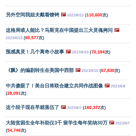
另外空间我姐夫戴着镣铐
🖼️
(
110,600
次)
2023/6/12
这格局谁人能比？马斯克在中国提出三大灵魂拷问
🖼️
(
60,577
次)
2023/6/10
预感真灵！几个离奇小故事
🖼️
(
70,194
次)
2023/6/10
《飘》的编剧转生在美国中西部
🖼️
(
67,830
次)
2023/6/10
中共傻眼了！美台日将联合建立共同作战图像
🖼️
2023/6/8
(
28,091
次)
这个段子现在早就落伍了
🖼️
(
160,372
次)
2023/6/7
大陆贫困生全年补助仅3千 留学生每年笑纳30万
🖼️
2023/6/7
(
54,746
次)