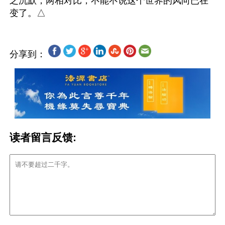
之沉默，两相对比，不能不说这个世界的风向已在
分享到：
读者留言反馈: