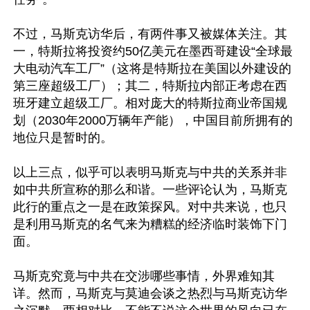
不过，马斯克访华后，有两件事又被媒体关注。其
一，特斯拉将投资约50亿美元在墨西哥建设“全球最
大电动汽车工厂”（这将是特斯拉在美国以外建设的
第三座超级工厂）；其二，特斯拉内部正考虑在西
班牙建立超级工厂。相对庞大的特斯拉商业帝国规
划（2030年2000万辆年产能），中国目前所拥有的
地位只是暂时的。

以上三点，似乎可以表明马斯克与中共的关系并非
如中共所宣称的那么和谐。一些评论认为，马斯克
此行的重点之一是在政策探风。对中共来说，也只
是利用马斯克的名气来为糟糕的经济临时装饰下门
面。

马斯克究竟与中共在交涉哪些事情，外界难知其
详。然而，马斯克与莫迪会谈之热烈与马斯克访华