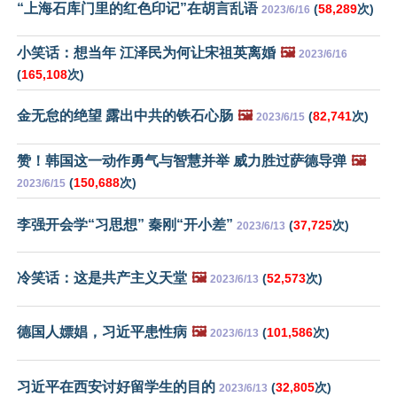
“上海石库门里的红色印记”在胡言乱语
(
58,289
次)
2023/6/16
小笑话：想当年 江泽民为何让宋祖英离婚
🖼️
2023/6/16
(
165,108
次)
金无怠的绝望 露出中共的铁石心肠
🖼️
(
82,741
次)
2023/6/15
赞！韩国这一动作勇气与智慧并举 威力胜过萨德导弹
🖼️
(
150,688
次)
2023/6/15
李强开会学“习思想” 秦刚“开小差”
(
37,725
次)
2023/6/13
冷笑话：这是共产主义天堂
🖼️
(
52,573
次)
2023/6/13
德国人嫖娼，习近平患性病
🖼️
(
101,586
次)
2023/6/13
习近平在西安讨好留学生的目的
(
32,805
次)
2023/6/13