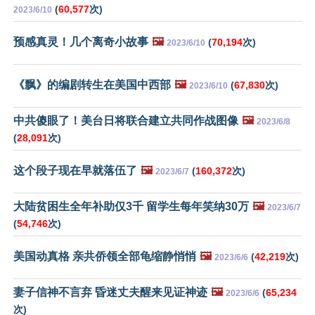
(
60,577
次)
2023/6/10
预感真灵！几个离奇小故事
🖼️
(
70,194
次)
2023/6/10
《飘》的编剧转生在美国中西部
🖼️
(
67,830
次)
2023/6/10
中共傻眼了！美台日将联合建立共同作战图像
🖼️
2023/6/8
(
28,091
次)
这个段子现在早就落伍了
🖼️
(
160,372
次)
2023/6/7
大陆贫困生全年补助仅3千 留学生每年笑纳30万
🖼️
2023/6/7
(
54,746
次)
美国动真格 亲共侨领全部龟缩静悄悄
🖼️
(
42,219
次)
2023/6/6
妻子信神不言弃 昏迷丈夫醒来见证神迹
🖼️
(
65,234
2023/6/6
次)