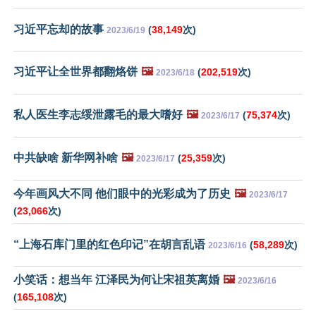
习近平忘却的故事
(
38,149
次)
2023/6/19
习近平让全世界都翻烙饼
🖼️
(
202,519
次)
2023/6/18
私人医生李志绥泄露毛的最大嗜好
🖼️
(
75,374
次)
2023/6/17
中共缺啥 新华网补啥
🖼️
(
25,359
次)
2023/6/17
今年画风大不同 他们眼中的光彩成为了历史
🖼️
2023/6/17
(
23,066
次)
“上海石库门里的红色印记”在胡言乱语
(
58,289
次)
2023/6/16
小笑话：想当年 江泽民为何让宋祖英离婚
🖼️
2023/6/16
(
165,108
次)