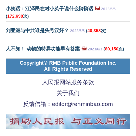
小笑话：江泽民在对小英子说什么悄悄话
🖼️
2023/6/5
(
172,698
次)
刘亚洲与中共谁是头号汉奸？
(
40,358
次)
2023/6/5
人不知！ 动物的特异功能早有答案
🖼️
(
80,156
次)
2023/6/3
Copyright© RMB Public Foundation Inc.
All Rights Reserved
人民报网站服务条款
关于我们
反馈信箱：
editor@renminbao.com