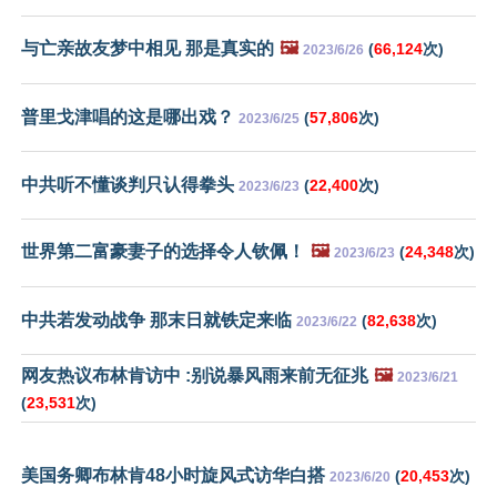
与亡亲故友梦中相见 那是真实的
🖼️
(
66,124
次)
2023/6/26
普里戈津唱的这是哪出戏？
(
57,806
次)
2023/6/25
中共听不懂谈判只认得拳头
(
22,400
次)
2023/6/23
世界第二富豪妻子的选择令人钦佩！
🖼️
(
24,348
次)
2023/6/23
中共若发动战争 那末日就铁定来临
(
82,638
次)
2023/6/22
网友热议布林肯访中 :别说暴风雨来前无征兆
🖼️
2023/6/21
(
23,531
次)
美国务卿布林肯48小时旋风式访华白搭
(
20,453
次)
2023/6/20