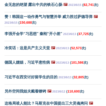
金无怠的绝望 露出中共的铁石心肠
🖼️
(
82,741
次)
2023/6/15
赞！韩国这一动作勇气与智慧并举 威力胜过萨德导弹
🖼️
(
150,688
次)
2023/6/15
李强开会学“习思想” 秦刚“开小差”
(
37,725
次)
2023/6/13
冷笑话：这是共产主义天堂
🖼️
(
52,573
次)
2023/6/13
德国人嫖娼，习近平患性病
🖼️
(
101,586
次)
2023/6/13
习近平在西安讨好留学生的目的
(
32,805
次)
2023/6/13
另外空间我姐夫戴着镣铐
🖼️
(
110,600
次)
2023/6/12
这格局谁人能比？马斯克在中国提出三大灵魂拷问
🖼️