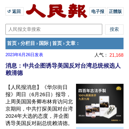
↺ 返回 
电子报
正體版
首页
分栏目
国际
首页
文章
›
›
|
›
：
2023年6月26日
发表
人气：
21,168
消息：中共企图诱导美国反对台湾总统候选人
赖清德
【人民报消息】《华尔街日
报》周日（6月26日）报导，
上周美国国务卿布林肯访问北
京期间，中共打探美国对台湾
2024年大选的态度，并企图
诱导美国反对副总统赖清德。
