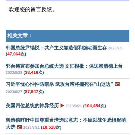
欢迎您的留言反馈。
相关文章：
韩国总统尹锡悦：共产主义靠造假和煽动而生存
2023/9/3
(
47,064
次)
郭台铭宣布参加台总统大选 文汇报批：保送赖清德上台
(
33,416
次)
2023/8/28
习近平忧心忡忡防暗杀 武攻台湾将撞死在“山这边”
🖼️
(
87,947
次)
2023/8/27
美国四位总统的神异经历
▶️
(
104,454
次)
2023/8/21
赖清德呼吁中国尊重台湾选民意志：不应以战争恐惧影响
大选
🖼️
(
18,510
次)
2023/8/21