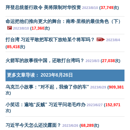
拜登总统签行政令 美将限制对华投资
(
37,749
次)
2023/8/10
命运把他们推向更大的舞台：南希‧里根的最佳角色（下）
🖼️
(
17,360
次)
2023/8/10
打台湾 习近平敢把军权下放给某个将军吗？
🖼️▶️
2023/8/4
(
85,418
次)
火箭军的故事很中国，还敢打台湾吗？
(
27,038
次)
2023/8/3
更多文章导读：
2023年6月26日
乌克兰小故事：“对不起，我偷了你的车”
(
909,381
2023/6/29
次)
小笑话：遍地“反贼” 习近平问老毛咋办
(
152,971
2023/6/27
次)
习近平今天怎么还没露面？
(
68,289
次)
2023/6/26