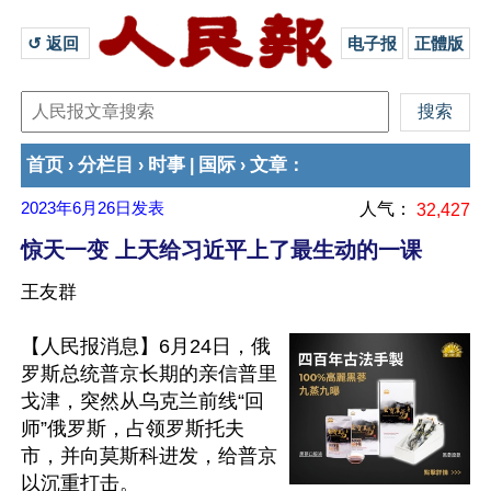
↺ 返回 
电子报
正體版
首页
分栏目
时事
国际
文章
›
›
|
›
：
2023年6月26日
发表
人气：
32,427
惊天一变 上天给习近平上了最生动的一课
王友群
【人民报消息】6月24日，俄
罗斯总统普京长期的亲信普里
戈津，突然从乌克兰前线“回
师”俄罗斯，占领罗斯托夫
市，并向莫斯科进发，给普京
以沉重打击。
