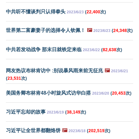
中共听不懂谈判只认得拳头
(
22,400
次)
2023/6/23
世界第二富豪妻子的选择令人钦佩！
🖼️
(
24,348
次)
2023/6/23
中共若发动战争 那末日就铁定来临
(
82,638
次)
2023/6/22
网友热议布林肯访中 :别说暴风雨来前无征兆
🖼️
2023/6/21
(
23,531
次)
美国务卿布林肯48小时旋风式访华白搭
(
20,453
次)
2023/6/20
习近平忘却的故事
(
38,149
次)
2023/6/19
习近平让全世界都翻烙饼
🖼️
(
202,519
次)
2023/6/18