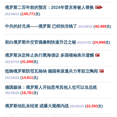
俄罗斯二百年前的预言：2024年普京将被人替换
🖼️▶️
(
149,771
次)
2023/8/22
中共的好兄弟——俄罗斯 已经快没钱了
(
40,489
次)
2023/8/19
前白俄罗斯外交官揭秦刚快速升迁之秘
(
24,898
次)
2023/7/30
俄罗斯决定终止执行黑海倡议 多国领袖表示遗憾
🖼️
(
41,688
次)
2023/7/18
抵御俄罗斯防范瓦格纳 德国将派遣兵力常驻立陶宛
🖼️
(
14,811
次)
2023/6/26
德国媒体：俄罗斯人开始思考其他人也可以当总统
(
18,781
次)
2023/6/26
俄罗斯动乱未结束 或爆大规模内战
(
22,593
次)
2023/6/26