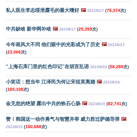
私人医生李志绥泄露毛的最大嗜好
🖼️
(
75,374
次)
2023/6/17
中共缺啥 新华网补啥
🖼️
(
25,359
次)
2023/6/17
今年画风大不同 他们眼中的光彩成为了历史
🖼️
2023/6/17
(
23,066
次)
“上海石库门里的红色印记”在胡言乱语
(
58,289
次)
2023/6/16
小笑话：想当年 江泽民为何让宋祖英离婚
🖼️
2023/6/16
(
165,108
次)
金无怠的绝望 露出中共的铁石心肠
🖼️
(
82,741
次)
2023/6/15
赞！韩国这一动作勇气与智慧并举 威力胜过萨德导弹
🖼️
(
150,688
次)
2023/6/15