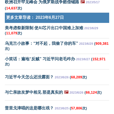
欧洲召开罕见峰会 为俄罗斯战争赔偿铺路
🖼️
2023/5/17
(
14,637
次)
更多文章导读：
2023年6月27日
美考虑祭新限制 使AI芯片出口中国难上加难
2023/6/29
(
11,079
次)
乌克兰小故事：“对不起，我偷了你的车”
(
909,381
2023/6/29
次)
小笑话：遍地“反贼” 习近平问老毛咋办
(
152,971
2023/6/27
次)
习近平今天怎么还没露面？
(
68,289
次)
2023/6/26
与亡亲故友梦中相见 那是真实的
🖼️
(
66,124
次)
2023/6/26
普里戈津唱的这是哪出戏？
(
57,806
次)
2023/6/25