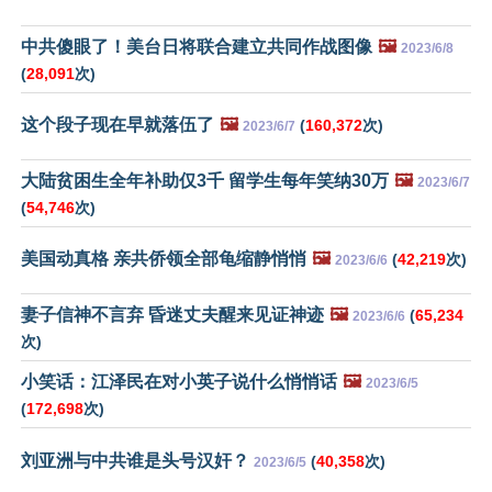
中共傻眼了！美台日将联合建立共同作战图像
🖼️
2023/6/8
(
28,091
次)
这个段子现在早就落伍了
🖼️
(
160,372
次)
2023/6/7
大陆贫困生全年补助仅3千 留学生每年笑纳30万
🖼️
2023/6/7
(
54,746
次)
美国动真格 亲共侨领全部龟缩静悄悄
🖼️
(
42,219
次)
2023/6/6
妻子信神不言弃 昏迷丈夫醒来见证神迹
🖼️
(
65,234
2023/6/6
次)
小笑话：江泽民在对小英子说什么悄悄话
🖼️
2023/6/5
(
172,698
次)
刘亚洲与中共谁是头号汉奸？
(
40,358
次)
2023/6/5