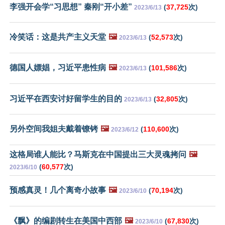
李强开会学“习思想” 秦刚“开小差”
(
37,725
次)
2023/6/13
冷笑话：这是共产主义天堂
🖼️
(
52,573
次)
2023/6/13
德国人嫖娼，习近平患性病
🖼️
(
101,586
次)
2023/6/13
习近平在西安讨好留学生的目的
(
32,805
次)
2023/6/13
另外空间我姐夫戴着镣铐
🖼️
(
110,600
次)
2023/6/12
这格局谁人能比？马斯克在中国提出三大灵魂拷问
🖼️
(
60,577
次)
2023/6/10
预感真灵！几个离奇小故事
🖼️
(
70,194
次)
2023/6/10
《飘》的编剧转生在美国中西部
🖼️
(
67,830
次)
2023/6/10